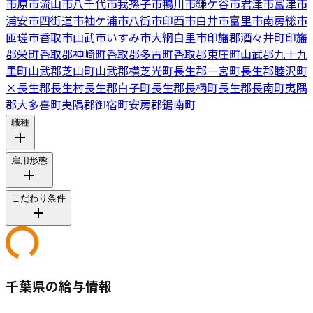
市原市
流山市
八千代市
我孫子市
鴨川市
鎌ケ谷市
君津市
富津市
浦安市
四街道市
袖ケ浦市
八街市
印西市
白井市
富里市
南房総市
匝瑳市
香取市
山武市
いすみ市
大網白里市
印旛郡酒々井町
印旛
郡栄町
香取郡神崎町
香取郡多古町
香取郡東庄町
山武郡九十九
里町
山武郡芝山町
山武郡横芝光町
長生郡一宮町
長生郡睦沢町
×
長生郡長生村
長生郡白子町
長生郡長柄町
長生郡長南町
夷隅
郡大多喜町
夷隅郡御宿町
安房郡鋸南町
職種
雇用形態
こだわり条件
千葉県の給与情報