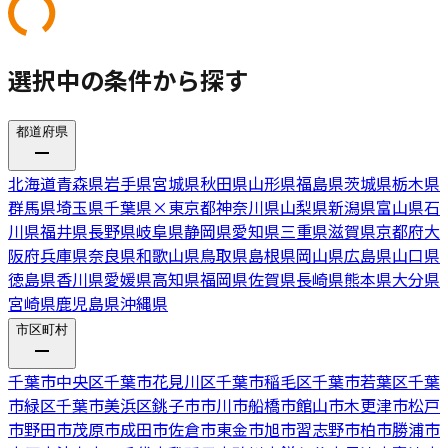
選択中の条件から探す
都道府県
北海道
青森県
岩手県
宮城県
秋田県
山形県
福島県
茨城県
栃木県
群馬県
埼玉県
千葉県
×
東京都
神奈川県
山梨県
新潟県
富山県
石
川県
福井県
長野県
岐阜県
静岡県
愛知県
三重県
滋賀県
京都府
大
阪府
兵庫県
奈良県
和歌山県
鳥取県
島根県
岡山県
広島県
山口県
徳島県
香川県
愛媛県
高知県
福岡県
佐賀県
長崎県
熊本県
大分県
宮崎県
鹿児島県
沖縄県
市区町村
千葉市中央区
千葉市花見川区
千葉市稲毛区
千葉市若葉区
千葉
市緑区
千葉市美浜区
銚子市
市川市
船橋市
館山市
木更津市
松戸
市
野田市
茂原市
成田市
佐倉市
東金市
旭市
習志野市
柏市
勝浦市