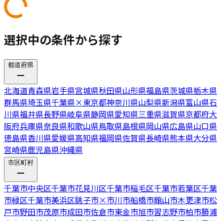
選択中の条件から探す
都道府県
北海道
青森県
岩手県
宮城県
秋田県
山形県
福島県
茨城県
栃木県
群馬県
埼玉県
千葉県
×
東京都
神奈川県
山梨県
新潟県
富山県
石
川県
福井県
長野県
岐阜県
静岡県
愛知県
三重県
滋賀県
京都府
大
阪府
兵庫県
奈良県
和歌山県
鳥取県
島根県
岡山県
広島県
山口県
徳島県
香川県
愛媛県
高知県
福岡県
佐賀県
長崎県
熊本県
大分県
宮崎県
鹿児島県
沖縄県
市区町村
千葉市中央区
千葉市花見川区
千葉市稲毛区
千葉市若葉区
千葉
市緑区
千葉市美浜区
銚子市
×
市川市
船橋市
館山市
木更津市
松
戸市
野田市
茂原市
成田市
佐倉市
東金市
旭市
習志野市
柏市
勝浦