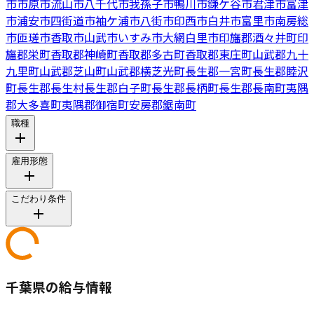
市
市原市
流山市
八千代市
我孫子市
鴨川市
鎌ケ谷市
君津市
富津
市
浦安市
四街道市
袖ケ浦市
八街市
印西市
白井市
富里市
南房総
市
匝瑳市
香取市
山武市
いすみ市
大網白里市
印旛郡酒々井町
印
旛郡栄町
香取郡神崎町
香取郡多古町
香取郡東庄町
山武郡九十
九里町
山武郡芝山町
山武郡横芝光町
長生郡一宮町
長生郡睦沢
町
長生郡長生村
長生郡白子町
長生郡長柄町
長生郡長南町
夷隅
郡大多喜町
夷隅郡御宿町
安房郡鋸南町
職種
雇用形態
こだわり条件
千葉県の給与情報