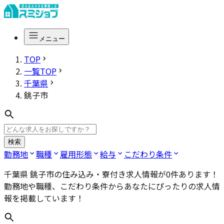
メニュー
TOP
一覧TOP
千葉県
銚子市
検索
勤務地
職種
雇用形態
給与
こだわり条件
千葉県 銚子市
の住み込み・寮付き求人情報が
0
件あります！
勤務地や職種、こだわり条件からあなたにぴったりの求人情
報を掲載しています！