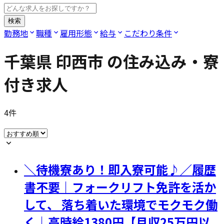
検索
勤務地
職種
雇用形態
給与
こだわり条件
千葉県 印西市
の住み込み・寮
付き求人
4
件
＼待機寮あり！即入寮可能♪／履歴
書不要｜フォークリフト免許を活か
して、 落ち着いた環境でモクモク働
く｜高時給1380円【月収25万円以