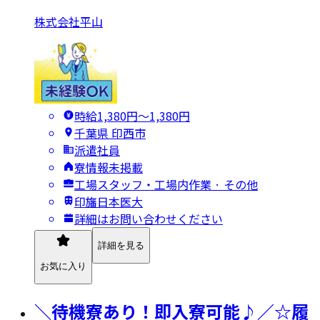
株式会社平山
時給1,380円〜1,380円
千葉県 印西市
派遣社員
寮情報未掲載
工場スタッフ・工場内作業 · その他
印旛日本医大
詳細はお問い合わせください
詳細を見る
お気に入り
＼待機寮あり！即入寮可能♪／☆履