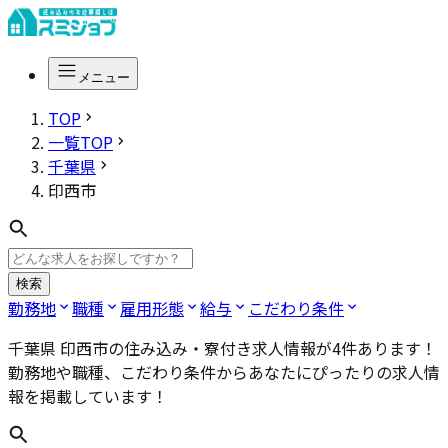
メニュー
TOP
一覧TOP
千葉県
印西市
検索
勤務地
職種
雇用形態
給与
こだわり条件
千葉県 印西市
の住み込み・寮付き求人情報が
4
件あります！
勤務地や職種、こだわり条件からあなたにぴったりの求人情
報を掲載しています！