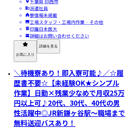
千葉県 印西市
派遣社員
寮情報未掲載
工場スタッフ・工場内作業 · その他
印旛日本医大
詳細はお問い合わせください
詳細を見る
お気に入り
＼待機寮あり！即入寮可能♪／☆履
歴書不要☆【未経験OK★シンプル
作業】日勤×残業少なめで月収25万
円以上可♪20代、30代、40代の男
性活躍中◎JR新鎌ヶ谷駅～職場まで
無料送迎バスあり！