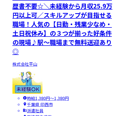
歴書不要☆＼未経験から月収25.9万
円以上可／スキルアップが目指せる
職場！人気の【日勤・残業少なめ・
土日祝休み】の３つが揃った好条件
の現場♪駅～職場まで無料送迎あり
◎
株式会社平山
時給1,380円〜1,380円
千葉県 印西市
派遣社員