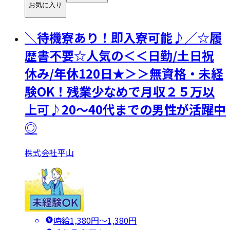
お気に入り
＼待機寮あり！即入寮可能♪／☆履
歴書不要☆人気の＜＜日勤/土日祝
休み/年休120日★＞＞無資格・未経
験OK！残業少なめで月収２５万以
上可♪20～40代までの男性が活躍中
◎
株式会社平山
時給1,380円〜1,380円