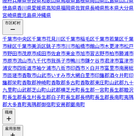
阪府
兵庫県
奈良県
和歌山県
鳥取県
島根県
岡山県
広島県
山口県
徳島県
香川県
愛媛県
高知県
福岡県
佐賀県
長崎県
熊本県
大分県
宮崎県
鹿児島県
沖縄県
市区町村
千葉市中央区
千葉市花見川区
千葉市稲毛区
千葉市若葉区
千葉
市緑区
千葉市美浜区
銚子市
市川市
船橋市
館山市
木更津市
松戸
市
野田市
茂原市
成田市
佐倉市
東金市
旭市
習志野市
柏市
勝浦市
市原市
流山市
八千代市
我孫子市
鴨川市
鎌ケ谷市
君津市
富津市
浦安市
四街道市
袖ケ浦市
八街市
印西市
×
白井市
富里市
南房総
市
匝瑳市
香取市
山武市
いすみ市
大網白里市
印旛郡酒々井町
印
旛郡栄町
香取郡神崎町
香取郡多古町
香取郡東庄町
山武郡九十
九里町
山武郡芝山町
山武郡横芝光町
長生郡一宮町
長生郡睦沢
町
長生郡長生村
長生郡白子町
長生郡長柄町
長生郡長南町
夷隅
郡大多喜町
夷隅郡御宿町
安房郡鋸南町
職種
雇用形態