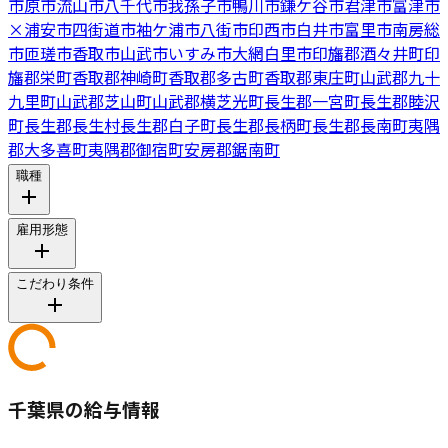
市原市
流山市
八千代市
我孫子市
鴨川市
鎌ケ谷市
君津市
富津市
×
浦安市
四街道市
袖ケ浦市
八街市
印西市
白井市
富里市
南房総
市
匝瑳市
香取市
山武市
いすみ市
大網白里市
印旛郡酒々井町
印
旛郡栄町
香取郡神崎町
香取郡多古町
香取郡東庄町
山武郡九十
九里町
山武郡芝山町
山武郡横芝光町
長生郡一宮町
長生郡睦沢
町
長生郡長生村
長生郡白子町
長生郡長柄町
長生郡長南町
夷隅
郡大多喜町
夷隅郡御宿町
安房郡鋸南町
職種
雇用形態
こだわり条件
千葉県の給与情報