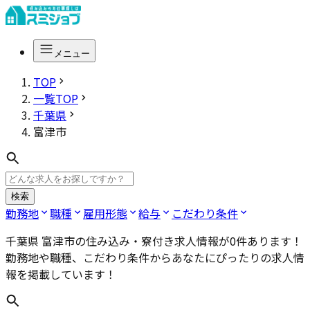
メニュー
TOP
一覧TOP
千葉県
富津市
検索
勤務地
職種
雇用形態
給与
こだわり条件
千葉県 富津市
の住み込み・寮付き求人情報が
0
件あります！
勤務地や職種、こだわり条件からあなたにぴったりの求人情
報を掲載しています！