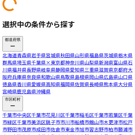
選択中の条件から探す
都道府県
北海道
青森県
岩手県
宮城県
秋田県
山形県
福島県
茨城県
栃木県
群馬県
埼玉県
千葉県
×
東京都
神奈川県
山梨県
新潟県
富山県
石
川県
福井県
長野県
岐阜県
静岡県
愛知県
三重県
滋賀県
京都府
大
阪府
兵庫県
奈良県
和歌山県
鳥取県
島根県
岡山県
広島県
山口県
徳島県
香川県
愛媛県
高知県
福岡県
佐賀県
長崎県
熊本県
大分県
宮崎県
鹿児島県
沖縄県
市区町村
千葉市中央区
千葉市花見川区
千葉市稲毛区
千葉市若葉区
千葉
市緑区
千葉市美浜区
銚子市
市川市
船橋市
館山市
木更津市
松戸
市
野田市
茂原市
成田市
佐倉市
東金市
旭市
習志野市
柏市
勝浦市