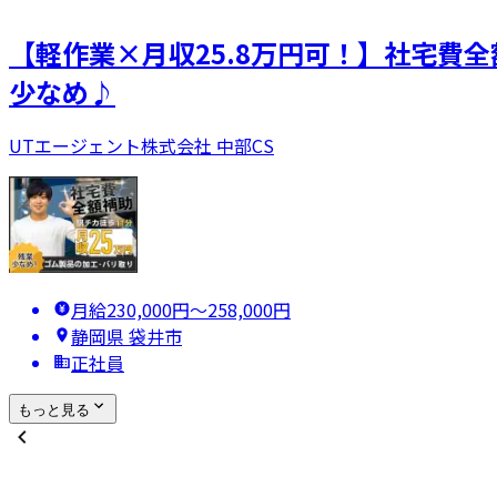
【軽作業×月収25.8万円可！】社宅
少なめ♪
UTエージェント株式会社 中部CS
月給230,000円〜258,000円
静岡県 袋井市
正社員
もっと見る