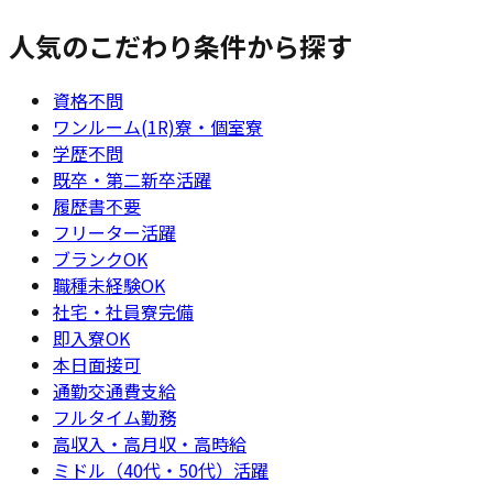
人気のこだわり条件から探す
資格不問
ワンルーム(1R)寮・個室寮
学歴不問
既卒・第二新卒活躍
履歴書不要
フリーター活躍
ブランクOK
職種未経験OK
社宅・社員寮完備
即入寮OK
本日面接可
通勤交通費支給
フルタイム勤務
高収入・高月収・高時給
ミドル（40代・50代）活躍