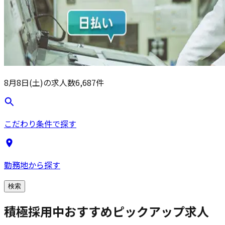
8月8日(土)
の求人数
6,687
件
こだわり条件で探す
勤務地から探す
検索
積極採用中
おすすめピックアップ求人