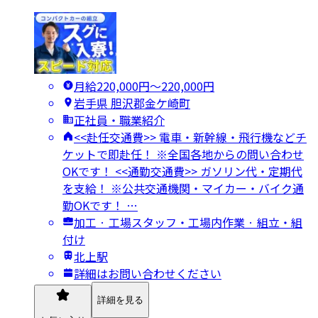
月給220,000円〜220,000円
岩手県 胆沢郡金ケ崎町
正社員・職業紹介
<<赴任交通費>> 電車・新幹線・飛行機などチ
ケットで即赴任！ ※全国各地からの問い合わせ
OKです！ <<通勤交通費>> ガソリン代・定期代
を支給！ ※公共交通機関・マイカー・バイク通
勤OKです！ …
加工 · 工場スタッフ・工場内作業 · 組立・組
付け
北上駅
詳細はお問い合わせください
詳細を見る