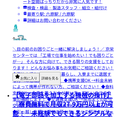
ート空間ばっちりだから非常に人気です！
検査・検品 · 製造スタッフ · 組立・組付け
最寄り駅: 六原駅 / 六原駅
詳細はお問い合わせください
＼目の前のお困りごと一緒に解決しましょう！／ 京栄
センターでは 「工場で仕事を始めたい！でも困りごと
が…」 そんな方に向けて、できる限りの支援をしてお
ります！ どんなお悩み事もお気軽にご相談ください！
◆宿泊支援OK →ネカフェ暮らし、入寮までに退居す
お気に入り
詳細を見る
る方への宿泊支援します！ ◆携帯支援OK →料金未納
によって携帯が作れない方、ご相談ください！ ◆食料
支援OK →食事を買うお金が無い方、前払いまでの食
【電子部品を加工する機械の操作】
事の補助します！ ◆交通費支援OK →現地までの赴任
『寮費無料で月収27.9万円以上が可
交通費や面接来場及び工場見学交通費など支援します
◆引っ越し支援 →荷物の預かり、寮への郵送など引っ
能！ 未経験でもできるシンプルな