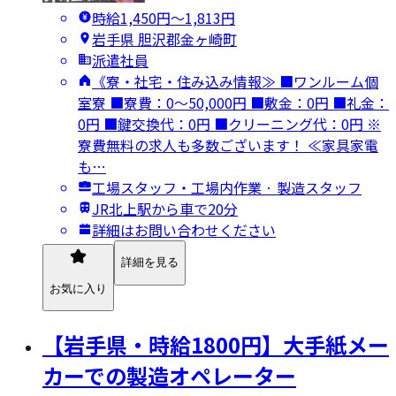
時給1,450円〜1,813円
岩手県 胆沢郡金ヶ崎町
派遣社員
《寮・社宅・住み込み情報≫ ■ワンルーム個
室寮 ■寮費：0～50,000円 ■敷金：0円 ■礼金：
0円 ■鍵交換代：0円 ■クリーニング代：0円 ※
寮費無料の求人も多数ございます！ ≪家具家電
も…
工場スタッフ・工場内作業 · 製造スタッフ
JR北上駅から車で20分
詳細はお問い合わせください
詳細を見る
お気に入り
【岩手県・時給1800円】大手紙メー
カーでの製造オペレーター