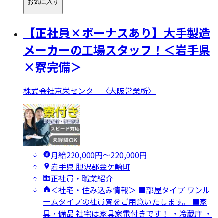
お気に入り
【正社員×ボーナスあり】大手製造
メーカーの工場スタッフ！＜岩手県
×寮完備＞
株式会社京栄センター〈大阪営業所〉
月給220,000円〜220,000円
岩手県 胆沢郡金ケ崎町
正社員・職業紹介
＜社宅・住み込み情報＞ ■部屋タイプ ワンル
ームタイプの社員寮をご用意いたします。 ■家
具・備品 社宅は家具家電付きです！ ・冷蔵庫 ・