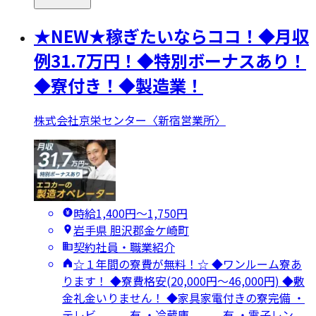
★NEW★稼ぎたいならココ！◆月収
例31.7万円！◆特別ボーナスあり！
◆寮付き！◆製造業！
株式会社京栄センター〈新宿営業所〉
時給1,400円〜1,750円
岩手県 胆沢郡金ケ崎町
契約社員・職業紹介
☆１年間の寮費が無料！☆ ◆ワンルーム寮あ
ります！ ◆寮費格安(20,000円～46,000円) ◆敷
金礼金いりません！ ◆家具家電付きの寮完備 ・
テレビ 有 ・冷蔵庫 有 ・電子レン