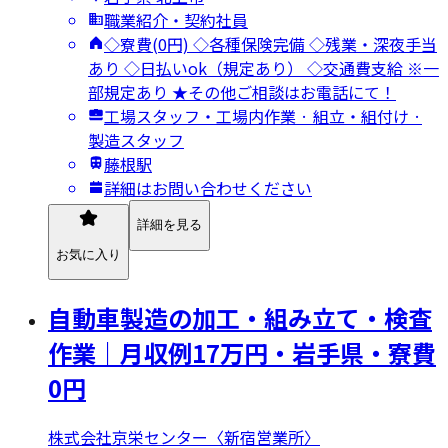
職業紹介・契約社員
◇寮費(0円) ◇各種保険完備 ◇残業・深夜手当
あり ◇日払いok（規定あり） ◇交通費支給 ※一
部規定あり ★その他ご相談はお電話にて！
工場スタッフ・工場内作業 · 組立・組付け ·
製造スタッフ
藤根駅
詳細はお問い合わせください
詳細を見る
お気に入り
自動車製造の加工・組み立て・検査
作業｜月収例17万円・岩手県・寮費
0円
株式会社京栄センター〈新宿営業所〉