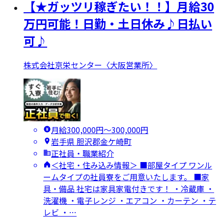
【★ガッツリ稼ぎたい！！】月給30
万円可能！日勤・土日休み♪日払い
可♪
株式会社京栄センター〈大阪営業所〉
月給300,000円〜300,000円
岩手県 胆沢郡金ケ崎町
正社員・職業紹介
＜社宅・住み込み情報＞ ■部屋タイプ ワンル
ームタイプの社員寮をご用意いたします。 ■家
具・備品 社宅は家具家電付きです！ ・冷蔵庫 ・
洗濯機 ・電子レンジ ・エアコン ・カーテン ・テ
レビ ・…