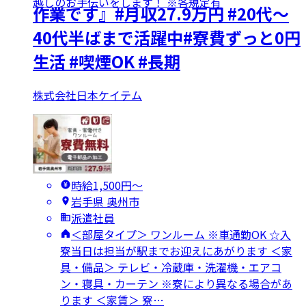
越しのお手伝いをします！ ※各規定有
作業です』#月収27.9万円 #20代～
40代半ばまで活躍中#寮費ずっと0円
生活 #喫煙OK #長期
株式会社日本ケイテム
時給1,500円〜
岩手県 奥州市
派遣社員
＜部屋タイプ＞ ワンルーム ※車通勤OK ☆入
寮当日は担当が駅までお迎えにあがります ＜家
具・備品＞ テレビ・冷蔵庫・洗濯機・エアコ
ン・寝具・カーテン ※寮により異なる場合があ
ります ＜家賃＞ 寮…