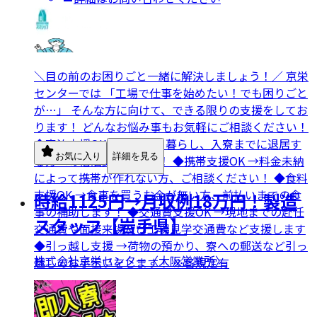
＼目の前のお困りごと一緒に解決しましょう！／ 京栄
センターでは 「工場で仕事を始めたい！でも困りごと
が…」 そんな方に向けて、できる限りの支援をしてお
ります！ どんなお悩み事もお気軽にご相談ください！
◆宿泊支援OK →ネカフェ暮らし、入寮までに退居す
お気に入り
詳細を見る
る方への宿泊支援します！ ◆携帯支援OK →料金未納
によって携帯が作れない方、ご相談ください！ ◆食料
支援OK →食事を買うお金が無い方、前払いまでの食
時給1125円→月収例18万円！製造
事の補助します！ ◆交通費支援OK →現地までの赴任
スタッフ【岩手県】
交通費や面接来場及び工場見学交通費など支援します
◆引っ越し支援 →荷物の預かり、寮への郵送など引っ
株式会社京栄センター〈大阪営業所〉
越しのお手伝いをします！ ※各規定有