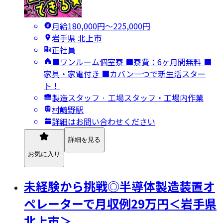
月給180,000円〜225,000円
岩手県 北上市
正社員
■ワンルーム個室寮 ■寮費：6ヶ月間無料 ■
家具・家電付き ■カバン一つで新生活スター
ト！
製造スタッフ · 工場スタッフ・工場内作業
村崎野駅
詳細はお問い合わせください
詳細を見る
お気に入り
未経験から挑戦◎半導体製造装置オ
ペレーターで月収例29万円＜岩手県
北上市＞