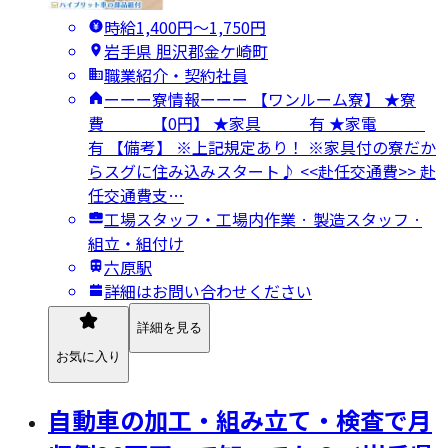
時給1,400円〜1,750円
岩手県 胆沢郡金ケ崎町
職業紹介・契約社員
ーーー寮情報ーーー 【ワンルーム寮】 ★寮
費 【0円】 ★家具 有 ★家電
有 【備考】 ※上記規定あり！ ※家具付の寮だか
らスグに住み込みスタート♪ <<赴任交通費>> 赴
任交通費支…
工場スタッフ・工場内作業 · 製造スタッフ ·
組立・組付け
六原駅
詳細はお問い合わせください
詳細を見る
お気に入り
自動車の加工・組み立て・検査で月