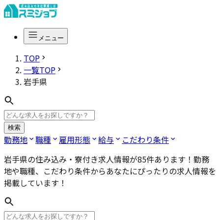
メニュー
TOP
一覧TOP
岩手県
検索
勤務地
職種
雇用形態
給与
こだわり条件
岩手県
の住み込み・寮付き求人情報が
85
件あります！勤務
地や職種、こだわり条件からあなたにぴったりの求人情報を
掲載しています！