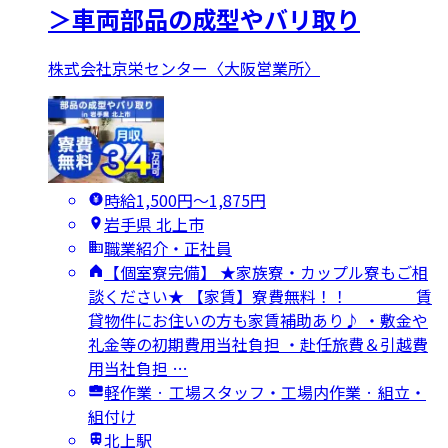
＞車両部品の成型やバリ取り
株式会社京栄センター〈大阪営業所〉
時給1,500円〜1,875円
岩手県 北上市
職業紹介・正社員
【個室寮完備】 ★家族寮・カップル寮もご相
談ください★ 【家賃】寮費無料！！ 賃
貸物件にお住いの方も家賃補助あり♪ ・敷金や
礼金等の初期費用当社負担 ・赴任旅費＆引越費
用当社負担 …
軽作業 · 工場スタッフ・工場内作業 · 組立・
組付け
北上駅