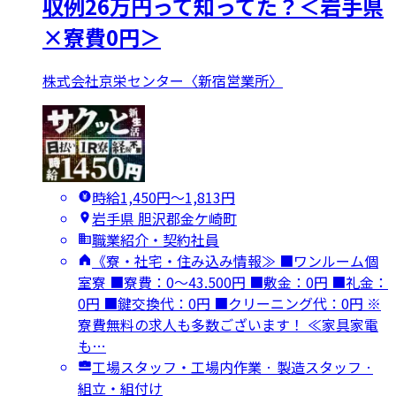
収例26万円って知ってた？＜岩手県
×寮費0円＞
株式会社京栄センター〈新宿営業所〉
時給1,450円〜1,813円
岩手県 胆沢郡金ケ崎町
職業紹介・契約社員
《寮・社宅・住み込み情報≫ ■ワンルーム個
室寮 ■寮費：0～43.500円 ■敷金：0円 ■礼金：
0円 ■鍵交換代：0円 ■クリーニング代：0円 ※
寮費無料の求人も多数ございます！ ≪家具家電
も…
工場スタッフ・工場内作業 · 製造スタッフ ·
組立・組付け