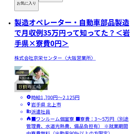
お気に入り
製造オペレーター・自動車部品製造
で月収例35万円って知ってた？＜岩
手県×寮費0円＞
株式会社京栄センター〈大阪営業所〉
時給1,700円〜2,125円
岩手県 北上市
派遣社員
■ワンルーム個室寮 ■寮費：3～5万円（別途
管理費、水道光熱費、備品負担有） ※就業期間
中寮費無料（出勤率90%以上の方限定）