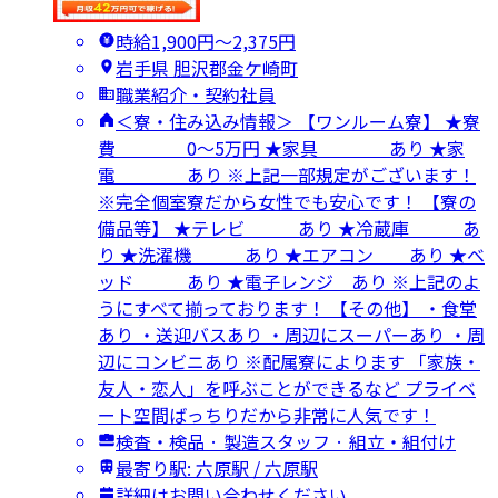
時給1,900円〜2,375円
岩手県 胆沢郡金ケ崎町
職業紹介・契約社員
＜寮・住み込み情報＞ 【ワンルーム寮】 ★寮
費 0～5万円 ★家具 あり ★家
電 あり ※上記一部規定がございます！
※完全個室寮だから女性でも安心です！ 【寮の
備品等】 ★テレビ あり ★冷蔵庫 あ
り ★洗濯機 あり ★エアコン あり ★ベ
ッド あり ★電子レンジ あり ※上記のよ
うにすべて揃っております！ 【その他】 ・食堂
あり ・送迎バスあり ・周辺にスーパーあり ・周
辺にコンビニあり ※配属寮によります 「家族・
友人・恋人」を呼ぶことができるなど プライベ
ート空間ばっちりだから非常に人気です！
検査・検品 · 製造スタッフ · 組立・組付け
最寄り駅: 六原駅 / 六原駅
詳細はお問い合わせください