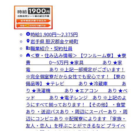
時給1,900円〜2,375円
岩手県 胆沢郡金ケ崎町
職業紹介・契約社員
＜寮・住み込み情報＞ 【ワンルーム寮】 ★寮
費 0～5万円 ★家具 あり ★家
電 あり ※上記一部規定がございます！
※完全個室寮だから女性でも安心です！ 【寮の
備品等】 ★テレビ あり ★冷蔵庫 あ
り ★洗濯機 あり ★エアコン あり ★ベ
ッド あり ★電子レンジ あり ※上記のよ
うにすべて揃っております！ 【その他】 ・食堂
あり ・送迎バスあり ・周辺にスーパーあり ・周
辺にコンビニあり ※配属寮によります 「家族・
友人・恋人」を呼ぶことができるなど プライベ