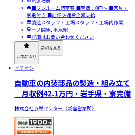
派遣社員
■ワンルーム個室寮 ■寮費：0円～ ■家具・
家電付き ■赴任交通費全額支給
製造スタッフ · 工場スタッフ・工場内作業
一ノ関駅, 平泉駅
詳細はお問い合わせください
詳細を見る
お気に入り
イチオシ
自動車の内装部品の製造・組み立て
｜月収例42.1万円・岩手県・寮完備
株式会社京栄センター〈新宿営業所〉