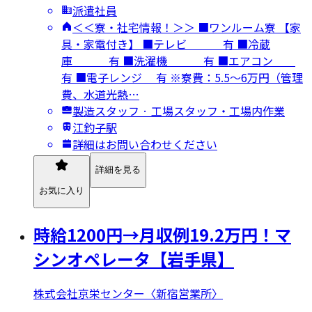
派遣社員
＜＜寮・社宅情報！＞＞ ■ワンルーム寮 【家
具・家電付き】 ■テレビ 有 ■冷蔵
庫 有 ■洗濯機 有 ■エアコン
有 ■電子レンジ 有 ※寮費：5.5～6万円（管理
費、水道光熱…
製造スタッフ · 工場スタッフ・工場内作業
江釣子駅
詳細はお問い合わせください
詳細を見る
お気に入り
時給1200円→月収例19.2万円！マ
シンオペレータ【岩手県】
株式会社京栄センター〈新宿営業所〉