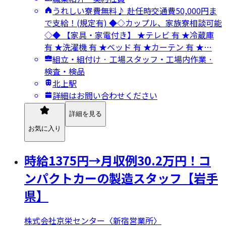
うれしい寮費無料♪ 赴任時交通費50,000円ま
で支給！(規定有) ◆◇カップル、家族寮相談可能
◇◆ 【家具・家電付き】 ★テレビ 有 ★冷蔵庫
有 ★洗濯機 有 ★ベッド 有 ★カーテン 有 ★…
組立・組付け · 工場スタッフ・工場内作業 ·
検査・検品
北上駅
詳細はお問い合わせください
詳細を見る
お気に入り
時給1375円→月収例30.2万円！コ
ンパクトカーの製造スタッフ【岩手
県】
株式会社京栄センター〈新宿営業所〉