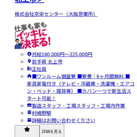
株式会社京栄センター〈大阪営業所〉
月給180,000円〜225,000円
岩手県 北上市
正社員
■ワンルーム個室寮 ■寮費：6ヶ月間無料 ■
家具家電付き（テレビ・冷蔵庫・洗濯機・エアコ
ン・ベッド・寝具等） ■カバン一つで新生活ス
タート可能！
製造スタッフ · 工場スタッフ・工場内作業
村崎野駅
詳細はお問い合わせください
詳細を見る