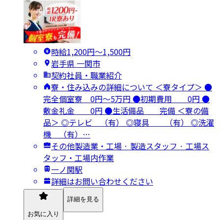
時給1,200円〜1,500円
岩手県 一関市
契約社員・職業紹介
寮・住み込みの詳細について ＜寮タイプ＞ ●
完全個室寮 0円～5万円 ●初期費用 0円 ●
敷金礼金 0円 ●生活備品 完備 ＜寮の備
品＞ ◎テレビ （有） ◎寝具 （有） ◎洗濯
機 （有）…
その他製造業・工場 · 製造スタッフ · 工場ス
タッフ・工場内作業
一ノ関駅
詳細はお問い合わせください
詳細を見る
お気に入り