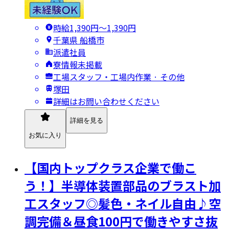
時給1,390円〜1,390円
千葉県 船橋市
派遣社員
寮情報未掲載
工場スタッフ・工場内作業 · その他
塚田
詳細はお問い合わせください
詳細を見る
お気に入り
【国内トップクラス企業で働こ
う！】半導体装置部品のブラスト加
工スタッフ◎髪色・ネイル自由♪空
調完備＆昼食100円で働きやすさ抜