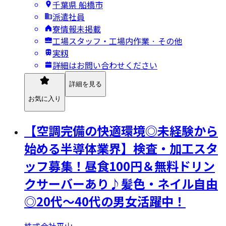
千葉県 船橋市
派遣社員
寮情報未掲載
工場スタッフ・工場内作業 · その他
実籾
詳細はお問い合わせください
詳細を見る
お気に入り
【空調完備の快適環境◎未経験から
始める半導体業界】検査・加工スタ
ッフ募集！昼食100円＆無料ドリン
クサーバーあり♪髪色・ネイル自由
◎20代～40代の男女活躍中！