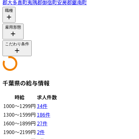
郡大多喜町
夷隅郡御宿町
安房郡鋸南町
職種
雇用形態
こだわり条件
千葉県の給与情報
時給
求人件数
1000〜1299円
34
件
1300〜1599円
186
件
1600〜1899円
27
件
1900〜2199円
2
件