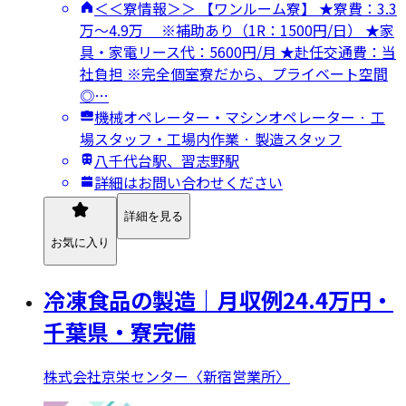
＜＜寮情報＞＞ 【ワンルーム寮】 ★寮費：3.3
万～4.9万 ※補助あり（1R：1500円/日） ★家
具・家電リース代：5600円/月 ★赴任交通費：当
社負担 ※完全個室寮だから、プライベート空間
◎…
機械オペレーター・マシンオペレーター · 工
場スタッフ・工場内作業 · 製造スタッフ
八千代台駅、習志野駅
詳細はお問い合わせください
詳細を見る
お気に入り
冷凍食品の製造｜月収例24.4万円・
千葉県・寮完備
株式会社京栄センター〈新宿営業所〉