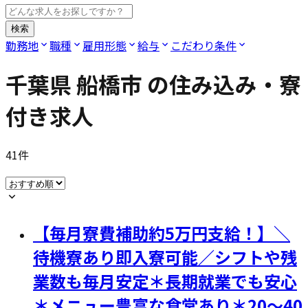
検索
勤務地
職種
雇用形態
給与
こだわり条件
千葉県 船橋市
の住み込み・寮
付き求人
41
件
【毎月寮費補助約5万円支給！】＼
待機寮あり即入寮可能／シフトや残
業数も毎月安定＊長期就業でも安心
＊メニュー豊富な食堂あり＊20～40