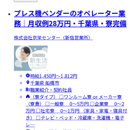
プレス機ベンダーのオペレーター業
務｜月収例28万円・千葉県・寮完備
株式会社京栄センター〈新宿営業所〉
時給1,450円〜1,812円
千葉県 船橋市
職業紹介・契約社員
（寮タイプ） □ワンルーム寮 or メーカー寮
（寮費） □一般寮 0～5万円 □企業寮 0～2
万円 □社宅寮 0～1万円 （家具・家電・寝具付
き） □テレビ・ベッド・冷蔵庫・洗濯機・電子
レ…