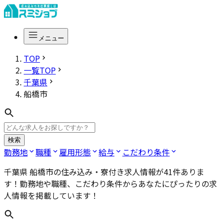
メニュー
TOP
一覧TOP
千葉県
船橋市
検索
勤務地
職種
雇用形態
給与
こだわり条件
千葉県 船橋市
の住み込み・寮付き求人情報が
41
件ありま
す！勤務地や職種、こだわり条件からあなたにぴったりの求
人情報を掲載しています！