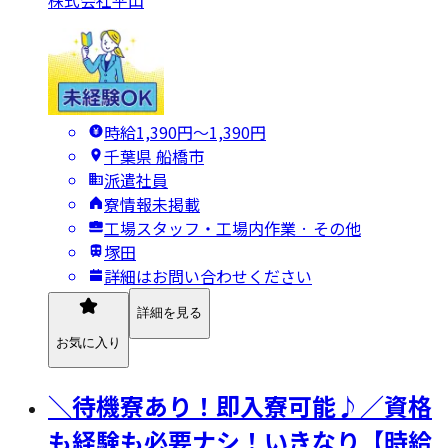
株式会社平山
時給1,390円〜1,390円
千葉県 船橋市
派遣社員
寮情報未掲載
工場スタッフ・工場内作業 · その他
塚田
詳細はお問い合わせください
詳細を見る
お気に入り
＼待機寮あり！即入寮可能♪／資格
も経験も必要ナシ！いきなり【時給