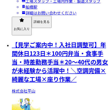
工場スタッフ・工場内作業 · 製造スタッフ
船橋駅
詳細はお問い合わせください
詳細を見る
お気に入り
【見学ご案内中！入社日調整可】年
間休日123日＊100円弁当・食事手
当・時差勤務手当＊20～40代の男女
が未経験から活躍中！＼空調完備×
綺麗な工場×座り作業／
株式会社平山