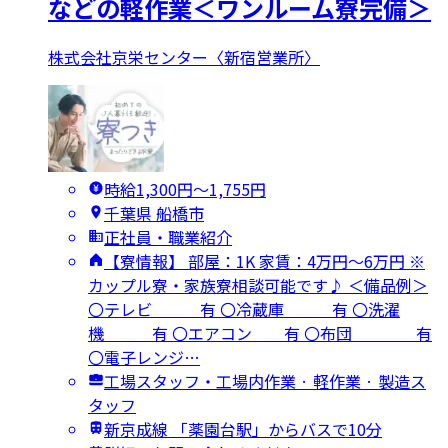
などの軽作業＜ワンルーム寮完備＞
株式会社京栄センター〈新宿営業所〉
時給1,300円〜1,755円
千葉県 船橋市
正社員・職業紹介
【寮情報】 部屋：1K 家賃：4万円～6万円 ※
カップル寮・家族寮相談可能です♪ ＜備品例＞
〇テレビ 有 〇冷蔵庫 有 〇洗濯
機 有 〇エアコン 有 〇布団 有
〇電子レンジ…
工場スタッフ・工場内作業 · 軽作業 · 製造ス
タッフ
新京成線 「薬園台駅」からバスで10分