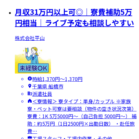
月収31万円以上可◎｜寮費補助5万
円相当｜ライブ予定も相談しやすい
株式会社平山
時給1,370円〜1,370円
千葉県 船橋市
派遣社員
＜寮情報＞ 寮タイプ：単身/カップル ※家族
寮・ペット可寮は要相談（物件の空き状況次第）
寮費：1K 5万5000円～（自己負担 5000円～） 補
助：約5万円（1日2500円×出勤日数） ・赴任旅
費…
工場スタッフ・工場内作業 · その他