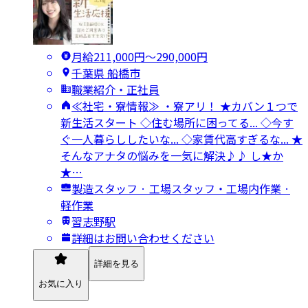
月給211,000円〜290,000円
千葉県 船橋市
職業紹介・正社員
≪社宅・寮情報≫ ・寮アリ！ ★カバン１つで
新生活スタート ◇住む場所に困ってる... ◇今す
ぐ一人暮らししたいな... ◇家賃代高すぎるな... ★
そんなアナタの悩みを一気に解決♪♪ し★か
★…
製造スタッフ · 工場スタッフ・工場内作業 ·
軽作業
習志野駅
詳細はお問い合わせください
詳細を見る
お気に入り