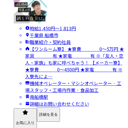
時給1,450円〜1,813円
千葉県 船橋市
職業紹介・契約社員
【ワンルーム寮】 ★寮費 0～5万円 ★
家具 有 ★家電 有 ※「友人・恋
人・家族」も家に呼べちゃう！ 【メーカー寮】
★寮費 0～4500円 ★家電 有 ※
入寮先によ…
機械オペレーター・マシンオペレーター · 工
場スタッフ・工場内作業 · 食品加工
南船橋駅
詳細はお問い合わせください
詳細を見る
お気に入り