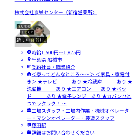
株式会社京栄センター〈新宿営業所〉
時給1,500円〜1,875円
千葉県 船橋市
契約社員・職業紹介
＜寮ってどんなところ～～＞ ＜家具・家電付
き＞ ★テレビ あり ★冷蔵庫 あり ★
洗濯機 あり ★エアコン あり ★ベッ
ド あり ★電子レンジ あり ★カバンひと
つでラクラク！ …
工場スタッフ・工場内作業 · 機械オペレータ
ー・マシンオペレーター · 製造スタッフ
塚田駅
詳細はお問い合わせください