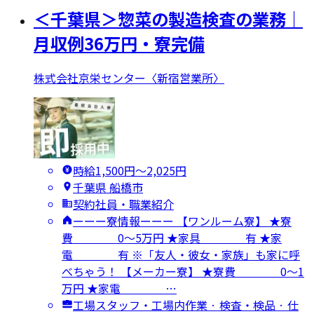
＜千葉県＞惣菜の製造検査の業務｜
月収例36万円・寮完備
株式会社京栄センター〈新宿営業所〉
時給1,500円〜2,025円
千葉県 船橋市
契約社員・職業紹介
ーーー寮情報ーーー 【ワンルーム寮】 ★寮
費 0～5万円 ★家具 有 ★家
電 有 ※「友人・彼女・家族」も家に呼
べちゃう！ 【メーカー寮】 ★寮費 0～1
万円 ★家電 …
工場スタッフ・工場内作業 · 検査・検品 · 仕