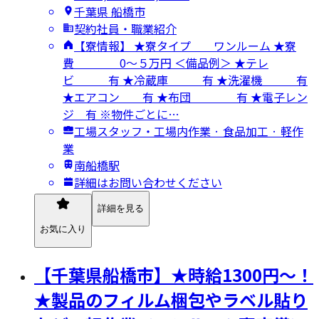
千葉県 船橋市
契約社員・職業紹介
【寮情報】 ★寮タイプ ワンルーム ★寮
費 0～５万円 ＜備品例＞ ★テレ
ビ 有 ★冷蔵庫 有 ★洗濯機 有
★エアコン 有 ★布団 有 ★電子レン
ジ 有 ※物件ごとに…
工場スタッフ・工場内作業 · 食品加工 · 軽作
業
南船橋駅
詳細はお問い合わせください
詳細を見る
お気に入り
【千葉県船橋市】★時給1300円～！
★製品のフィルム梱包やラベル貼り