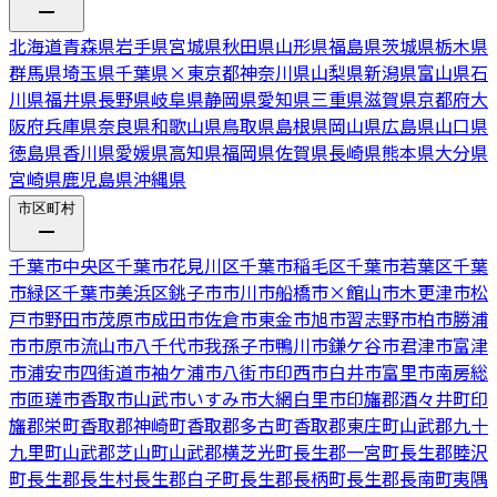
北海道
青森県
岩手県
宮城県
秋田県
山形県
福島県
茨城県
栃木県
群馬県
埼玉県
千葉県
×
東京都
神奈川県
山梨県
新潟県
富山県
石
川県
福井県
長野県
岐阜県
静岡県
愛知県
三重県
滋賀県
京都府
大
阪府
兵庫県
奈良県
和歌山県
鳥取県
島根県
岡山県
広島県
山口県
徳島県
香川県
愛媛県
高知県
福岡県
佐賀県
長崎県
熊本県
大分県
宮崎県
鹿児島県
沖縄県
市区町村
千葉市中央区
千葉市花見川区
千葉市稲毛区
千葉市若葉区
千葉
市緑区
千葉市美浜区
銚子市
市川市
船橋市
×
館山市
木更津市
松
戸市
野田市
茂原市
成田市
佐倉市
東金市
旭市
習志野市
柏市
勝浦
市
市原市
流山市
八千代市
我孫子市
鴨川市
鎌ケ谷市
君津市
富津
市
浦安市
四街道市
袖ケ浦市
八街市
印西市
白井市
富里市
南房総
市
匝瑳市
香取市
山武市
いすみ市
大網白里市
印旛郡酒々井町
印
旛郡栄町
香取郡神崎町
香取郡多古町
香取郡東庄町
山武郡九十
九里町
山武郡芝山町
山武郡横芝光町
長生郡一宮町
長生郡睦沢
町
長生郡長生村
長生郡白子町
長生郡長柄町
長生郡長南町
夷隅