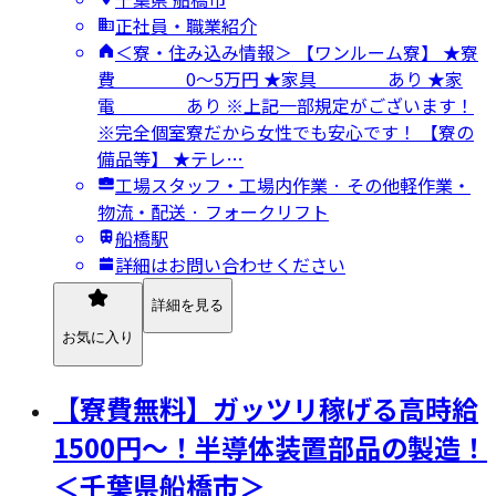
正社員・職業紹介
＜寮・住み込み情報＞ 【ワンルーム寮】 ★寮
費 0～5万円 ★家具 あり ★家
電 あり ※上記一部規定がございます！
※完全個室寮だから女性でも安心です！ 【寮の
備品等】 ★テレ…
工場スタッフ・工場内作業 · その他軽作業・
物流・配送 · フォークリフト
船橋駅
詳細はお問い合わせください
詳細を見る
お気に入り
【寮費無料】ガッツリ稼げる高時給
1500円～！半導体装置部品の製造！
＜千葉県船橋市＞