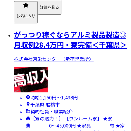
詳細を見る
お気に入り
がっつり稼ぐならアルミ製品製造◎
月収例28.4万円・寮完備＜千葉県＞
株式会社京栄センター〈新宿営業所〉
時給1,150円〜1,438円
千葉県 船橋市
契約社員・職業紹介
［寮の魅力！］ 【ワンルーム寮】 ★寮
費 0～45,000円 ★家具 有 ★家