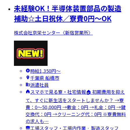
未経験OK！半導体装置部品の製造
補助☆土日祝休／寮費0円～OK
株式会社京栄センター〈新宿営業所〉
時給1,350円〜
千葉県 船橋市
派遣社員
スマホで見る寮・社宅情報🏠 初期費用を抑え
て、すぐに新生活をスタートしませんか？ →寮
費：0～50,000円 →敷金：0円 →礼金：0円 →鍵
交換代：0円 →クリーニング代：0円 ※寮費無料
の求人も…
工場スタッフ・工場内作業 · 製造スタッフ