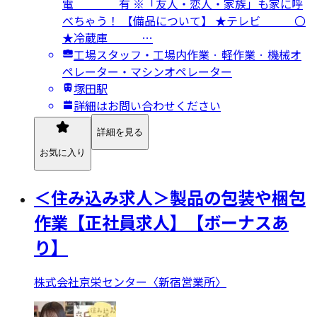
電 有 ※「友人・恋人・家族」も家に呼
べちゃう！ 【備品について】 ★テレビ 〇
★冷蔵庫 …
工場スタッフ・工場内作業 · 軽作業 · 機械オ
ペレーター・マシンオペレーター
塚田駅
詳細はお問い合わせください
詳細を見る
お気に入り
＜住み込み求人＞製品の包装や梱包
作業【正社員求人】【ボーナスあ
り】
株式会社京栄センター〈新宿営業所〉