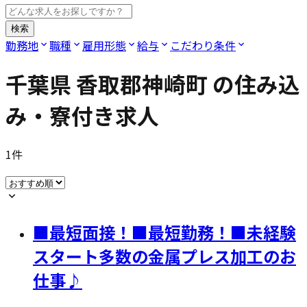
検索
勤務地
職種
雇用形態
給与
こだわり条件
千葉県 香取郡神崎町
の住み込
み・寮付き求人
1
件
■最短面接！■最短勤務！■未経験
スタート多数の金属プレス加工のお
仕事♪