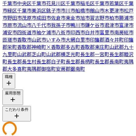
千葉市中央区
千葉市花見川区
千葉市稲毛区
千葉市若葉区
千葉
市緑区
千葉市美浜区
銚子市
市川市
船橋市
館山市
木更津市
松戸
市
野田市
茂原市
成田市
佐倉市
東金市
旭市
習志野市
柏市
勝浦市
市原市
流山市
八千代市
我孫子市
鴨川市
鎌ケ谷市
君津市
富津市
浦安市
四街道市
袖ケ浦市
八街市
印西市
白井市
富里市
南房総市
匝瑳市
香取市
山武市
いすみ市
大網白里市
印旛郡酒々井町
印旛
郡栄町
香取郡神崎町
×
香取郡多古町
香取郡東庄町
山武郡九十
九里町
山武郡芝山町
山武郡横芝光町
長生郡一宮町
長生郡睦沢
町
長生郡長生村
長生郡白子町
長生郡長柄町
長生郡長南町
夷隅
郡大多喜町
夷隅郡御宿町
安房郡鋸南町
職種
雇用形態
こだわり条件