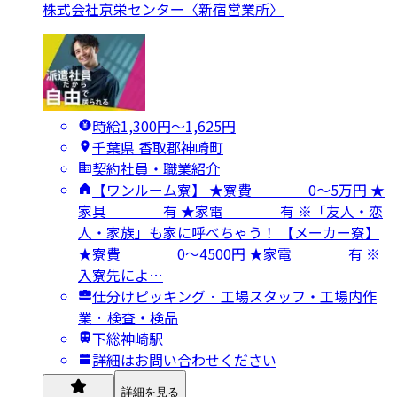
株式会社京栄センター〈新宿営業所〉
時給1,300円〜1,625円
千葉県 香取郡神崎町
契約社員・職業紹介
【ワンルーム寮】 ★寮費 0～5万円 ★
家具 有 ★家電 有 ※「友人・恋
人・家族」も家に呼べちゃう！ 【メーカー寮】
★寮費 0～4500円 ★家電 有 ※
入寮先によ…
仕分けピッキング · 工場スタッフ・工場内作
業 · 検査・検品
下総神崎駅
詳細はお問い合わせください
詳細を見る