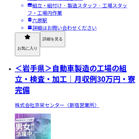
組立・組付け · 製造スタッフ · 工場スタッ
フ・工場内作業
六原駅
詳細はお問い合わせください
詳細を見る
お気に入り
＜岩手県＞自動車製造の工場の組
立・検査・加工｜月収例30万円・寮
完備
株式会社京栄センター〈新宿営業所〉