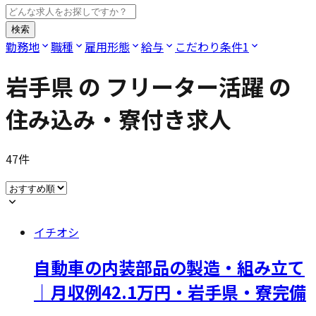
検索
勤務地
職種
雇用形態
給与
こだわり条件
1
岩手県
の
フリーター活躍
の
住み込み・寮付き求人
47
件
イチオシ
自動車の内装部品の製造・組み立て
｜月収例42.1万円・岩手県・寮完備