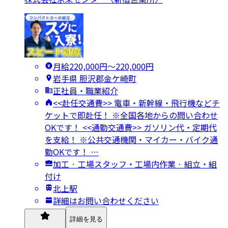
月給220,000円〜220,000円
岩手県 胆沢郡金ケ崎町
正社員・職業紹介
<<赴任交通費>> 電車・新幹線・飛行機などチ
ケットで即赴任！ ※全国各地からの問い合わせ
OKです！ <<通勤交通費>> ガソリン代・定期代
を支給！ ※公共交通機関・マイカー・バイク通
勤OKです！ …
加工 · 工場スタッフ・工場内作業 · 組立・組
付け
北上駅
詳細はお問い合わせください
詳細を見る