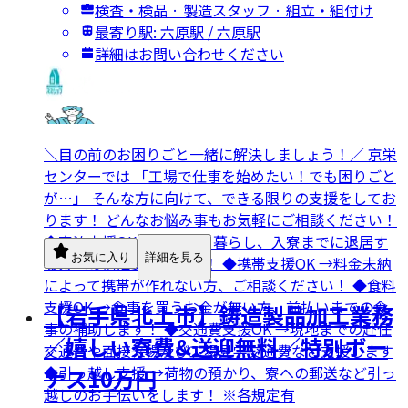
検査・検品 · 製造スタッフ · 組立・組付け
最寄り駅: 六原駅 / 六原駅
詳細はお問い合わせください
＼目の前のお困りごと一緒に解決しましょう！／ 京栄
センターでは 「工場で仕事を始めたい！でも困りごと
が…」 そんな方に向けて、できる限りの支援をしてお
ります！ どんなお悩み事もお気軽にご相談ください！
◆宿泊支援OK →ネカフェ暮らし、入寮までに退居す
お気に入り
詳細を見る
る方への宿泊支援します！ ◆携帯支援OK →料金未納
によって携帯が作れない方、ご相談ください！ ◆食料
支援OK →食事を買うお金が無い方、前払いまでの食
【岩手県北上市】鋳造製品加工業務
事の補助します！ ◆交通費支援OK →現地までの赴任
／嬉しい寮費&送迎無料／特別ボー
交通費や面接来場及び工場見学交通費など支援します
◆引っ越し支援 →荷物の預かり、寮への郵送など引っ
ナス10万円
越しのお手伝いをします！ ※各規定有