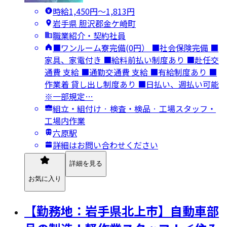
時給1,450円〜1,813円
岩手県 胆沢郡金ケ崎町
職業紹介・契約社員
■ワンルーム寮完備(0円） ■社会保険完備 ■
家具、家電付き ■給料前払い制度あり ■赴任交
通費 支給 ■通勤交通費 支給 ■有給制度あり ■
作業着 貸し出し制度あり ■日払い、週払い可能
※一部規定…
組立・組付け · 検査・検品 · 工場スタッフ・
工場内作業
六原駅
詳細はお問い合わせください
詳細を見る
お気に入り
【勤務地：岩手県北上市】自動車部