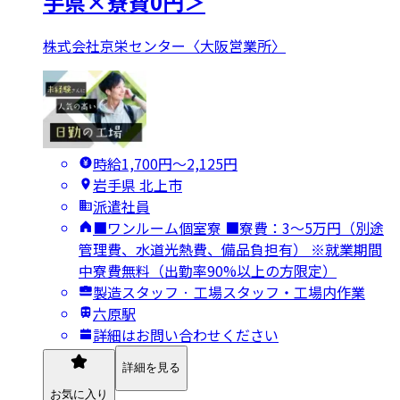
手県×寮費0円＞
株式会社京栄センター〈大阪営業所〉
時給1,700円〜2,125円
岩手県 北上市
派遣社員
■ワンルーム個室寮 ■寮費：3～5万円（別途
管理費、水道光熱費、備品負担有） ※就業期間
中寮費無料（出勤率90%以上の方限定）
製造スタッフ · 工場スタッフ・工場内作業
六原駅
詳細はお問い合わせください
詳細を見る
お気に入り