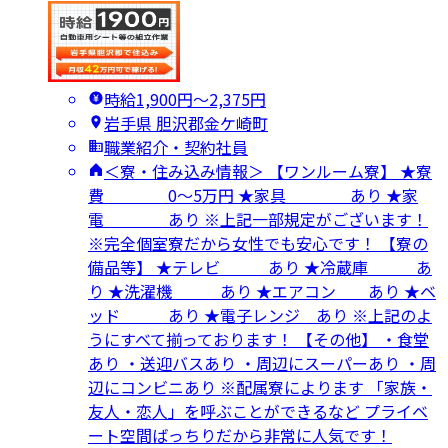
時給1,900円〜2,375円
岩手県 胆沢郡金ケ崎町
職業紹介・契約社員
＜寮・住み込み情報＞ 【ワンルーム寮】 ★寮
費 0～5万円 ★家具 あり ★家
電 あり ※上記一部規定がございます！
※完全個室寮だから女性でも安心です！ 【寮の
備品等】 ★テレビ あり ★冷蔵庫 あ
り ★洗濯機 あり ★エアコン あり ★ベ
ッド あり ★電子レンジ あり ※上記のよ
うにすべて揃っております！ 【その他】 ・食堂
あり ・送迎バスあり ・周辺にスーパーあり ・周
辺にコンビニあり ※配属寮によります 「家族・
友人・恋人」を呼ぶことができるなど プライベ
ート空間ばっちりだから非常に人気です！