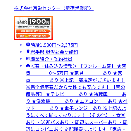
株式会社京栄センター〈新宿営業所〉
時給1,900円〜2,375円
岩手県 胆沢郡金ケ崎町
職業紹介・契約社員
＜寮・住み込み情報＞ 【ワンルーム寮】 ★寮
費 0～5万円 ★家具 あり ★家
電 あり ※上記一部規定がございます！
※完全個室寮だから女性でも安心です！ 【寮の
備品等】 ★テレビ あり ★冷蔵庫 あ
り ★洗濯機 あり ★エアコン あり ★ベ
ッド あり ★電子レンジ あり ※上記のよ
うにすべて揃っております！ 【その他】 ・食堂
あり ・送迎バスあり ・周辺にスーパーあり ・周
辺にコンビニあり ※配属寮によります 「家族・