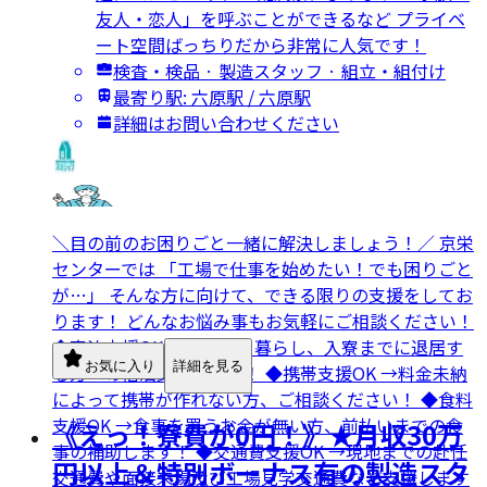
友人・恋人」を呼ぶことができるなど プライベ
ート空間ばっちりだから非常に人気です！
検査・検品 · 製造スタッフ · 組立・組付け
最寄り駅: 六原駅 / 六原駅
詳細はお問い合わせください
＼目の前のお困りごと一緒に解決しましょう！／ 京栄
センターでは 「工場で仕事を始めたい！でも困りごと
が…」 そんな方に向けて、できる限りの支援をしてお
ります！ どんなお悩み事もお気軽にご相談ください！
◆宿泊支援OK →ネカフェ暮らし、入寮までに退居す
お気に入り
詳細を見る
る方への宿泊支援します！ ◆携帯支援OK →料金未納
によって携帯が作れない方、ご相談ください！ ◆食料
支援OK →食事を買うお金が無い方、前払いまでの食
《えっ！寮費が0円！》★月収30万
事の補助します！ ◆交通費支援OK →現地までの赴任
円以上＆特別ボーナス有の製造スタ
交通費や面接来場及び工場見学交通費など支援します