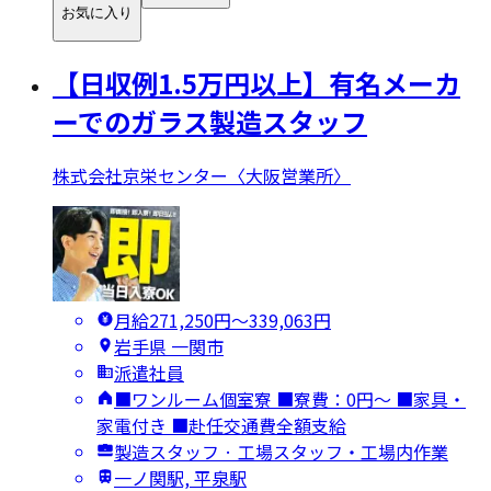
お気に入り
【日収例1.5万円以上】有名メーカ
ーでのガラス製造スタッフ
株式会社京栄センター〈大阪営業所〉
月給271,250円〜339,063円
岩手県 一関市
派遣社員
■ワンルーム個室寮 ■寮費：0円～ ■家具・
家電付き ■赴任交通費全額支給
製造スタッフ · 工場スタッフ・工場内作業
一ノ関駅, 平泉駅