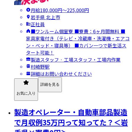
月給180,000円〜225,000円
岩手県 北上市
正社員
■ワンルーム個室寮 ■寮費：6ヶ月間無料 ■
家具家電付き（テレビ・冷蔵庫・洗濯機・エアコ
ン・ベッド・寝具等） ■カバン一つで新生活ス
タート可能！
製造スタッフ · 工場スタッフ・工場内作業
村崎野駅
詳細はお問い合わせください
詳細を見る
お気に入り
製造オペレーター・自動車部品製造
で月収例35万円って知ってた？＜岩