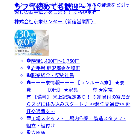
◆引っ越し支援 →荷物の預かり、寮への郵送など引っ
ッフ【初めても歓迎～♪】
越しのお手伝いをします！ ※各規定有
株式会社京栄センター〈新宿営業所〉
時給1,400円〜1,750円
岩手県 胆沢郡金ケ崎町
職業紹介・契約社員
ーーー寮情報ーーー 【ワンルーム寮】 ★寮
費 【0円】 ★家具 有 ★家電
有 【備考】 ※上記規定あり！ ※家具付の寮だか
らスグに住み込みスタート♪ <<赴任交通費>> 赴
任交通費支…
工場スタッフ・工場内作業 · 製造スタッフ ·
組立・組付け
六原駅