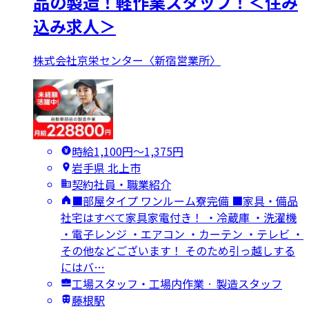
品の製造！軽作業スタッフ！＜住み
込み求人＞
株式会社京栄センター〈新宿営業所〉
時給1,100円〜1,375円
岩手県 北上市
契約社員・職業紹介
■部屋タイプ ワンルーム寮完備 ■家具・備品
社宅はすべて家具家電付き！ ・冷蔵庫 ・洗濯機
・電子レンジ ・エアコン ・カーテン ・テレビ ・
その他などございます！ そのため引っ越しする
にはバ…
工場スタッフ・工場内作業 · 製造スタッフ
藤根駅