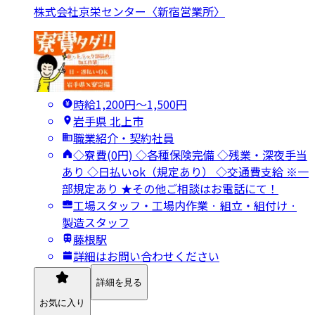
株式会社京栄センター〈新宿営業所〉
時給1,200円〜1,500円
岩手県 北上市
職業紹介・契約社員
◇寮費(0円) ◇各種保険完備 ◇残業・深夜手当
あり ◇日払いok（規定あり） ◇交通費支給 ※一
部規定あり ★その他ご相談はお電話にて！
工場スタッフ・工場内作業 · 組立・組付け ·
製造スタッフ
藤根駅
詳細はお問い合わせください
詳細を見る
お気に入り