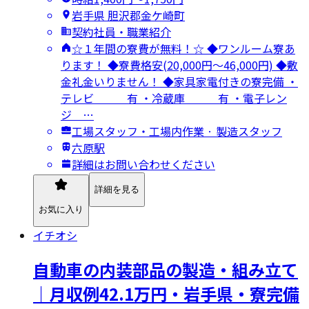
岩手県 胆沢郡金ケ崎町
契約社員・職業紹介
☆１年間の寮費が無料！☆ ◆ワンルーム寮あ
ります！ ◆寮費格安(20,000円～46,000円) ◆敷
金礼金いりません！ ◆家具家電付きの寮完備 ・
テレビ 有 ・冷蔵庫 有 ・電子レン
ジ …
工場スタッフ・工場内作業 · 製造スタッフ
六原駅
詳細はお問い合わせください
詳細を見る
お気に入り
イチオシ
自動車の内装部品の製造・組み立て
｜月収例42.1万円・岩手県・寮完備