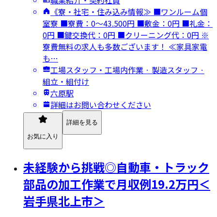
《寮・社宅・住み込み情報≫ ■ワンルーム個
室寮 ■寮費：0～43.500円 ■敷金：0円 ■礼金：
0円 ■鍵交換代：0円 ■クリーニング代：0円 ※
寮費無料の求人も多数ございます！ ≪家具家電
も…
工場スタッフ・工場内作業 · 製造スタッフ ·
組立・組付け
六原駅
詳細はお問い合わせください
詳細を見る
お気に入り
未経験から挑戦◎自動車・トラック
部品の加工作業で月収例19.2万円＜
岩手県北上市＞