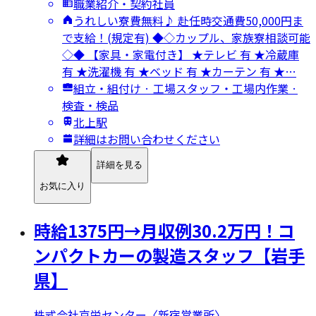
職業紹介・契約社員
うれしい寮費無料♪ 赴任時交通費50,000円ま
で支給！(規定有) ◆◇カップル、家族寮相談可能
◇◆ 【家具・家電付き】 ★テレビ 有 ★冷蔵庫
有 ★洗濯機 有 ★ベッド 有 ★カーテン 有 ★…
組立・組付け · 工場スタッフ・工場内作業 ·
検査・検品
北上駅
詳細はお問い合わせください
詳細を見る
お気に入り
時給1375円→月収例30.2万円！コ
ンパクトカーの製造スタッフ【岩手
県】
株式会社京栄センター〈新宿営業所〉