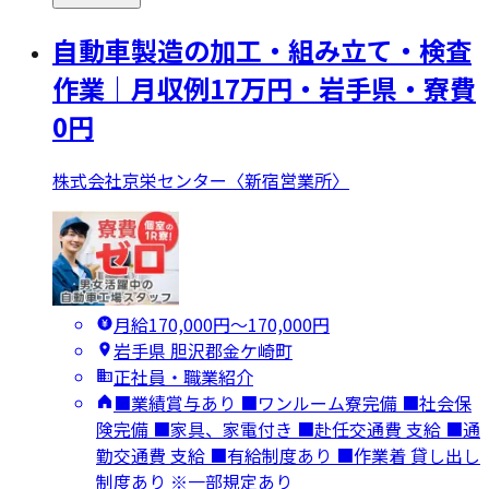
自動車製造の加工・組み立て・検査
作業｜月収例17万円・岩手県・寮費
0円
株式会社京栄センター〈新宿営業所〉
月給170,000円〜170,000円
岩手県 胆沢郡金ケ崎町
正社員・職業紹介
■業績賞与あり ■ワンルーム寮完備 ■社会保
険完備 ■家具、家電付き ■赴任交通費 支給 ■通
勤交通費 支給 ■有給制度あり ■作業着 貸し出し
制度あり ※一部規定あり