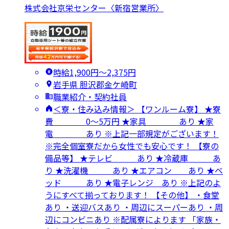
株式会社京栄センター〈新宿営業所〉
時給1,900円〜2,375円
岩手県 胆沢郡金ケ崎町
職業紹介・契約社員
＜寮・住み込み情報＞ 【ワンルーム寮】 ★寮
費 0～5万円 ★家具 あり ★家
電 あり ※上記一部規定がございます！
※完全個室寮だから女性でも安心です！ 【寮の
備品等】 ★テレビ あり ★冷蔵庫 あ
り ★洗濯機 あり ★エアコン あり ★ベ
ッド あり ★電子レンジ あり ※上記のよ
うにすべて揃っております！ 【その他】 ・食堂
あり ・送迎バスあり ・周辺にスーパーあり ・周
辺にコンビニあり ※配属寮によります 「家族・