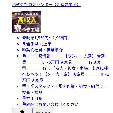
株式会社京栄センター〈新宿営業所〉
時給1,550円〜1,938円
岩手県 北上市
契約社員・職業紹介
ーーー寮情報ーーー 【ワンルーム寮】 ★寮
費 0～5万円 ★家具 有 ★家
電 有 ※「友人・彼女・家族」も家に呼
べちゃう！ 【メーカー寮】 ★寮費 0～1
万円 ★家電 …
工場スタッフ・工場内作業 · 組立・組付け ·
検査・検品
立川目駅
詳細はお問い合わせください