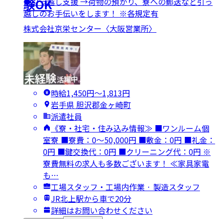
◆引っ越し支援 →荷物の預かり、寮への郵送など引っ
験OK
越しのお手伝いをします！ ※各規定有
株式会社京栄センター〈大阪営業所〉
時給1,450円〜1,813円
岩手県 胆沢郡金ヶ崎町
派遣社員
《寮・社宅・住み込み情報≫ ■ワンルーム個
室寮 ■寮費：0～50,000円 ■敷金：0円 ■礼金：
0円 ■鍵交換代：0円 ■クリーニング代：0円 ※
寮費無料の求人も多数ございます！ ≪家具家電
も…
工場スタッフ・工場内作業 · 製造スタッフ
JR北上駅から車で20分
詳細はお問い合わせください