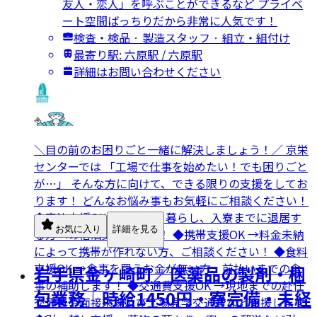
友人・恋人」を呼ぶことができるなど プライベ
ート空間ばっちりだから非常に人気です！
検査・検品 · 製造スタッフ · 組立・組付け
最寄り駅: 六原駅 / 六原駅
詳細はお問い合わせください
＼目の前のお困りごと一緒に解決しましょう！／ 京栄
センターでは 「工場で仕事を始めたい！でも困りごと
が…」 そんな方に向けて、できる限りの支援をしてお
ります！ どんなお悩み事もお気軽にご相談ください！
◆宿泊支援OK →ネカフェ暮らし、入寮までに退居す
お気に入り
詳細を見る
る方への宿泊支援します！ ◆携帯支援OK →料金未納
によって携帯が作れない方、ご相談ください！ ◆食料
支援OK →食事を買うお金が無い方、前払いまでの食
岩手県金ヶ崎町／医薬品の製剤・梱
事の補助します！ ◆交通費支援OK →現地までの赴任
包業務｜時給1450円・寮完備・未経
交通費や面接来場及び工場見学交通費など支援します