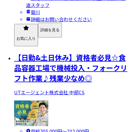
造スタッフ
菊川
詳細はお問い合わせください
詳細を見る
お気に入り
【日勤&土日休み】資格者必見☆食
品容器工場で機械投入・フォークリ
フト作業♪残業少なめ◎
UTエージェント株式会社 中部CS
月給205,000円〜232,000円