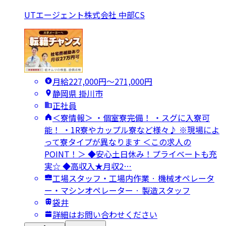
UTエージェント株式会社 中部CS
月給227,000円〜271,000円
静岡県 掛川市
正社員
＜寮情報＞ ・個室寮完備！ ・スグに入寮可
能！ ・1R寮やカップル寮など様々♪ ※現場によ
って寮タイプが異なります ＜この求人の
POINT！＞ ◆安心土日休み！プライベートも充
実☆ ◆高収入★月収2…
工場スタッフ・工場内作業 · 機械オペレータ
ー・マシンオペレーター · 製造スタッフ
袋井
詳細はお問い合わせください