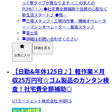
って寮タイプが異なります ＜この求人の
POINT！＞ ◆社宅費全額補助で住居の心配なく
新生活スタート♪ ◆残…
工場スタッフ・工場内作業 · 機械オペレータ
ー・マシンオペレーター · 製造スタッフ
富士宮
詳細はお問い合わせください
詳細を見る
お気に入り
【日勤&年休125日♪】軽作業×月
収25万円可☆ゴム製品のカンタン検
査！社宅費全額補助◎
UTエージェント株式会社 中部CS