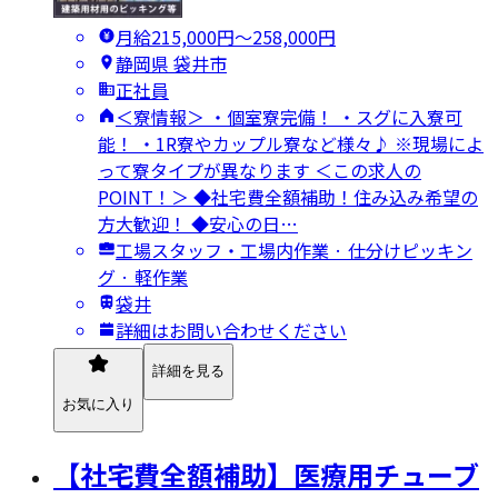
月給215,000円〜258,000円
静岡県 袋井市
正社員
＜寮情報＞ ・個室寮完備！ ・スグに入寮可
能！ ・1R寮やカップル寮など様々♪ ※現場によ
って寮タイプが異なります ＜この求人の
POINT！＞ ◆社宅費全額補助！住み込み希望の
方大歓迎！ ◆安心の日…
工場スタッフ・工場内作業 · 仕分けピッキン
グ · 軽作業
袋井
詳細はお問い合わせください
詳細を見る
お気に入り
【社宅費全額補助】医療用チューブ