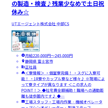
の製造・検査♪残業少なめで土日祝
休み☆
UTエージェント株式会社 中部CS
月給220,000円〜245,000円
静岡県 富士宮市
正社員
＜寮情報＞ ・個室寮完備！ ・スグに入寮可
能！ ・1R寮やカップル寮など様々♪ ※現場によ
って寮タイプが異なります ＜この求人の
POINT！＞ ◆社宅費全額補助！職場への通勤距
離も徒歩圏内です♪ ◆…
工場スタッフ・工場内作業 · 機械オペレータ
ー・マシンオペレーター · 製造スタッフ