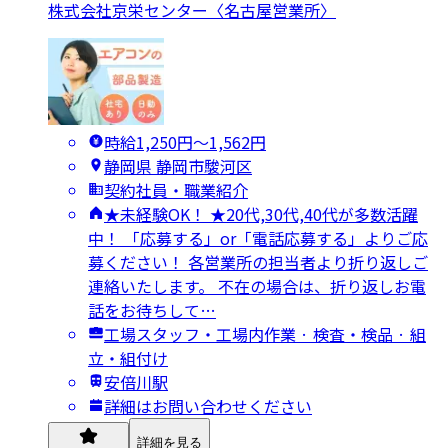
株式会社京栄センター〈名古屋営業所〉
時給1,250円〜1,562円
静岡県 静岡市駿河区
契約社員・職業紹介
★未経験OK！ ★20代,30代,40代が多数活躍
中！ 「応募する」or「電話応募する」よりご応
募ください！ 各営業所の担当者より折り返しご
連絡いたします。 不在の場合は、折り返しお電
話をお待ちして…
工場スタッフ・工場内作業 · 検査・検品 · 組
立・組付け
安倍川駅
詳細はお問い合わせください
詳細を見る