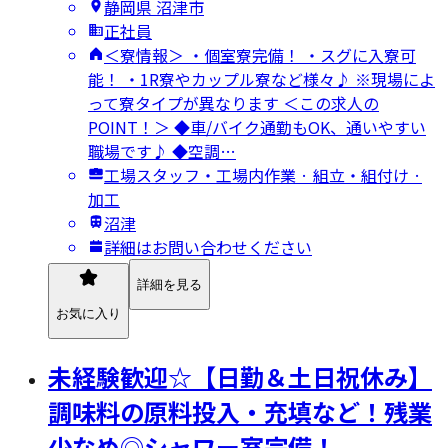
静岡県 沼津市
正社員
＜寮情報＞ ・個室寮完備！ ・スグに入寮可
能！ ・1R寮やカップル寮など様々♪ ※現場によ
って寮タイプが異なります ＜この求人の
POINT！＞ ◆車/バイク通勤もOK、通いやすい
職場です♪ ◆空調…
工場スタッフ・工場内作業 · 組立・組付け ·
加工
沼津
詳細はお問い合わせください
詳細を見る
お気に入り
未経験歓迎☆【日勤＆土日祝休み】
調味料の原料投入・充填など！残業
少なめ◎シャワー室完備！