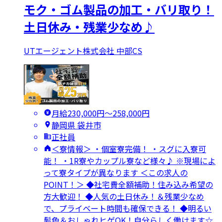
モク・ゴム製品の加工・バリ取り！
土日休み・残業少なめ♪
UTエージェント株式会社 中部CS
月給230,000円〜258,000円
静岡県 袋井市
正社員
＜寮情報＞ ・個室寮完備！ ・スグに入寮可
能！ ・1R寮やカップル寮など様々♪ ※現場によ
って寮タイプが異なります ＜この求人の
POINT！＞ ◆社宅費全額補助！住み込み希望の
方大歓迎！ ◆人気の土日休み！＆残業少なめ
で、プライベート時間も確保できる！ ◆明るい
髪色＆おしゃれヒゲOK！自分らしく働けます☆