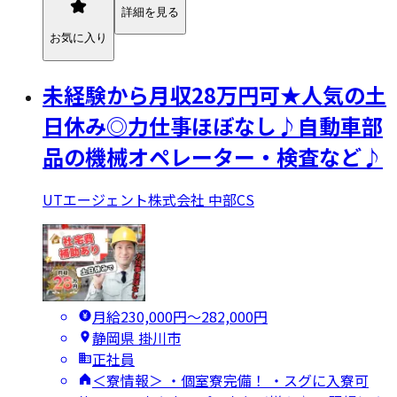
詳細を見る
お気に入り
未経験から月収28万円可★人気の土
日休み◎力仕事ほぼなし♪自動車部
品の機械オペレーター・検査など♪
UTエージェント株式会社 中部CS
月給230,000円〜282,000円
静岡県 掛川市
正社員
＜寮情報＞ ・個室寮完備！ ・スグに入寮可