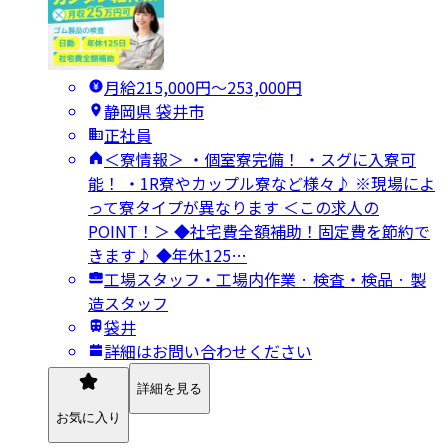
月給215,000円〜253,000円
静岡県 袋井市
正社員
＜寮情報＞ ・個室寮完備！ ・スグに入寮可
能！ ・1R寮やカップル寮など様々♪ ※現場によ
って寮タイプが異なります ＜この求人の
POINT！＞ ◆社宅費全額補助！固定費を節約で
きます♪ ◆年休125…
工場スタッフ・工場内作業 · 検査・検品 · 製
造スタッフ
袋井
詳細はお問い合わせください
詳細を見る
お気に入り