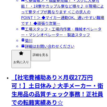
＜寮情報＞ ・個室寮完備！ ・スグに入寮可
能！ ・1R寮やカップル寮など様々♪ ※現場によ
って寮タイプが異なります ＜この求人の
POINT！＞ ◆マイカー通勤OK、通いやすい職場
です！ ◆頑張り次第…
工場スタッフ・工場内作業 · 機械オペレータ
ー・マシンオペレーター · 製造スタッフ
菊川
詳細はお問い合わせください
詳細を見る
お気に入り
【社宅費補助あり×月収27万円
可！】土日休み♪大手メーカー・衛
生用品の品質チェック事務！正社員
での転籍実績あり☆