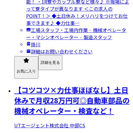
能！ ・1R寮やカップル寮など様々♪ ※現場によ
って寮タイプが異なります ＜この求人の
POINT！＞ ◆土日休み！メリハリをつけてお仕
事できます♪ ◆力仕事…
工場スタッフ・工場内作業 · 機械オペレータ
ー・マシンオペレーター · 製造スタッフ
掛川
詳細はお問い合わせください
詳細を見る
お気に入り
【コツコツ×力仕事ほぼなし】土日
休みで月収28万円可◎自動車部品の
機械オペレーター・検査など！
UTエージェント株式会社 中部CS