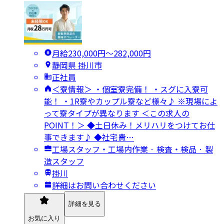
月給230,000円〜282,000円
静岡県 掛川市
正社員
＜寮情報＞ ・個室寮完備！ ・スグに入寮可
能！ ・1R寮やカップル寮など様々♪ ※現場によ
って寮タイプが異なります ＜この求人の
POINT！＞ ◆土日休み！メリハリをつけてお仕
事できます♪ ◆社宅費…
工場スタッフ・工場内作業 · 検査・検品 · 製
造スタッフ
掛川
詳細はお問い合わせください
詳細を見る
お気に入り