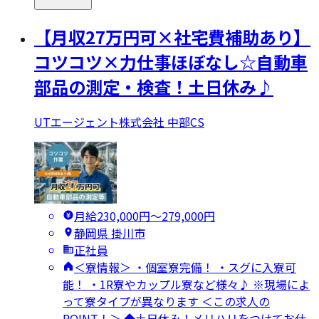
【月収27万円可×社宅費補助あり】
コツコツ×力仕事ほぼなし☆自動車
部品の測定・検査！土日休み♪
UTエージェント株式会社 中部CS
月給230,000円〜279,000円
静岡県 掛川市
正社員
＜寮情報＞ ・個室寮完備！ ・スグに入寮可
能！ ・1R寮やカップル寮など様々♪ ※現場によ
って寮タイプが異なります ＜この求人の
POINT！＞ ◆土日休み！メリハリをつけてお仕