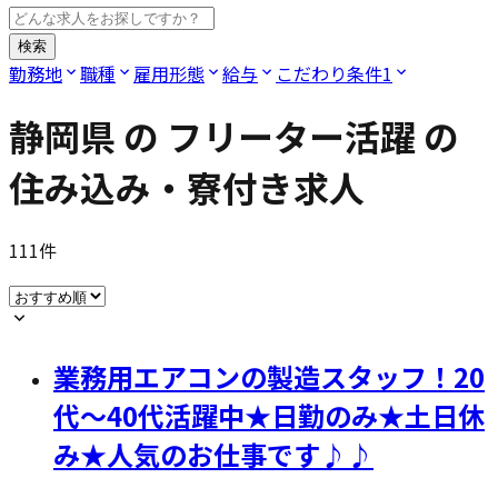
検索
勤務地
職種
雇用形態
給与
こだわり条件
1
静岡県
の
フリーター活躍
の
住み込み・寮付き求人
111
件
業務用エアコンの製造スタッフ！20
代～40代活躍中★日勤のみ★土日休
み★人気のお仕事です♪♪