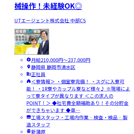
械操作！未経験OK◎
UTエージェント株式会社 中部CS
月給210,000円〜237,000円
静岡県 静岡市清水区
正社員
＜寮情報＞ ・個室寮完備！ ・スグに入寮可
能！ ・1R寮やカップル寮など様々♪ ※現場によ
って寮タイプが異なります ＜この求人の
POINT！＞ ◆社宅費全額補助あり！その分貯金
ができちゃいます ◆車…
工場スタッフ・工場内作業 · 検査・検品 · 製
造スタッフ
新蒲原