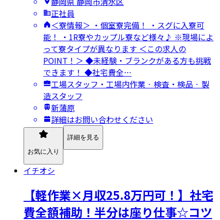
静岡県 静岡市清水区
正社員
＜寮情報＞ ・個室寮完備！ ・スグに入寮可
能！ ・1R寮やカップル寮など様々♪ ※現場によ
って寮タイプが異なります ＜この求人の
POINT！＞ ◆未経験・ブランクがある方も挑戦
できます！ ◆社宅費全…
工場スタッフ・工場内作業 · 検査・検品 · 製
造スタッフ
新蒲原
詳細はお問い合わせください
詳細を見る
お気に入り
イチオシ
【軽作業×月収25.8万円可！】社宅
費全額補助！半分は座り仕事☆コツ