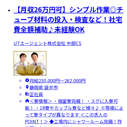
【月収26万円可】シンプル作業◎チ
ューブ材料の投入・検査など！社宅
費全額補助♪未経験OK
UTエージェント株式会社 中部CS
月給230,000円〜262,000円
静岡県 袋井市
正社員
＜寮情報＞ ・個室寮完備！ ・スグに入寮可
能！ ・1R寮やカップル寮など様々♪ ※現場によ
って寮タイプが異なります ＜この求人の
POINT！＞ ◆工場内にシャワールーム完備！作