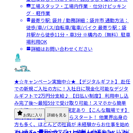
工場スタッフ・工場内作業 · 仕分けピッキン
グ · 軽作業
最寄り駅: 袋井 / 勤務詳細：袋井市 通勤方法：
徒歩/車/バス/自転車/電車/バイク 最寄り駅：袋
井駅から徒歩11分・車3分 ※構内の（無料）駐車
場利用OK
詳細はお問い合わせください
★☆キャンペーン実施中☆★ 【デジタルギフト】 赴任
での新規ご入社の方に！入社日に現金化可能なデジタ
ルギフトで2万円分支給♪ 【日払い制度】 利用申し込
み完了後～最短5分で受け取り可能！スマホから簡単
に申請いただけます！※規定あり 【こんな職場です】
お気に入り
詳細を見る
■約8割の社員が未経験からスタート！ 他業界出身の
方も多く、ほとんどの社員が 未経験からお仕事を始め
ています。 ■安心のサポート体制！ 仕事やキャリアに