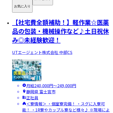
お気に入り
【社宅費全額補助！】軽作業☆医薬
品の包装・機械操作など♪土日祝休
み◎未経験歓迎！
UTエージェント株式会社 中部CS
月給240,000円〜249,000円
静岡県 富士宮市
正社員
＜寮情報＞ ・個室寮完備！ ・スグに入寮可
能！ ・1R寮やカップル寮など様々♪ ※現場によ