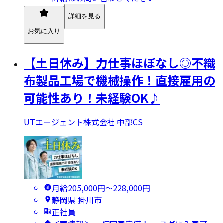
詳細を見る
お気に入り
【土日休み】力仕事ほぼなし◎不織
布製品工場で機械操作！直接雇用の
可能性あり！未経験OK♪
UTエージェント株式会社 中部CS
月給205,000円〜228,000円
静岡県 掛川市
正社員