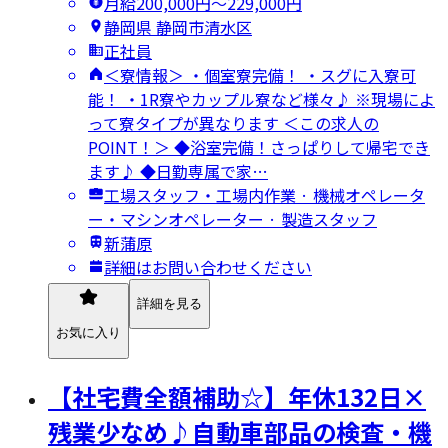
月給200,000円〜229,000円
静岡県 静岡市清水区
正社員
＜寮情報＞ ・個室寮完備！ ・スグに入寮可
能！ ・1R寮やカップル寮など様々♪ ※現場によ
って寮タイプが異なります ＜この求人の
POINT！＞ ◆浴室完備！さっぱりして帰宅でき
ます♪ ◆日勤専属で家…
工場スタッフ・工場内作業 · 機械オペレータ
ー・マシンオペレーター · 製造スタッフ
新蒲原
詳細はお問い合わせください
詳細を見る
お気に入り
【社宅費全額補助☆】年休132日×
残業少なめ♪自動車部品の検査・機