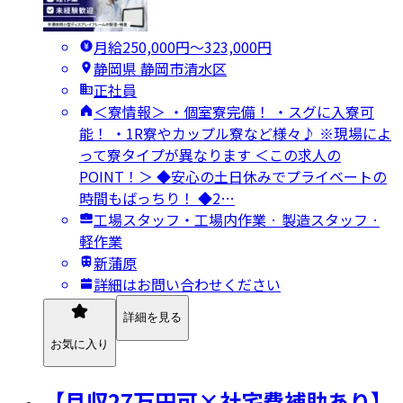
月給250,000円〜323,000円
静岡県 静岡市清水区
正社員
＜寮情報＞ ・個室寮完備！ ・スグに入寮可
能！ ・1R寮やカップル寮など様々♪ ※現場によ
って寮タイプが異なります ＜この求人の
POINT！＞ ◆安心の土日休みでプライベートの
時間もばっちり！ ◆2…
工場スタッフ・工場内作業 · 製造スタッフ ·
軽作業
新蒲原
詳細はお問い合わせください
詳細を見る
お気に入り
【月収27万円可×社宅費補助あり】