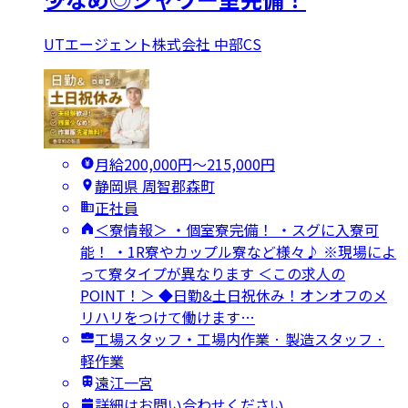
UTエージェント株式会社 中部CS
月給200,000円〜215,000円
静岡県 周智郡森町
正社員
＜寮情報＞ ・個室寮完備！ ・スグに入寮可
能！ ・1R寮やカップル寮など様々♪ ※現場によ
って寮タイプが異なります ＜この求人の
POINT！＞ ◆日勤&土日祝休み！オンオフのメ
リハリをつけて働けます…
工場スタッフ・工場内作業 · 製造スタッフ ·
軽作業
遠江一宮
詳細はお問い合わせください