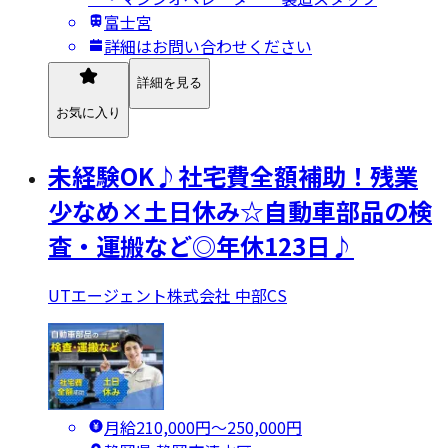
富士宮
詳細はお問い合わせください
詳細を見る
お気に入り
未経験OK♪社宅費全額補助！残業
少なめ×土日休み☆自動車部品の検
査・運搬など◎年休123日♪
UTエージェント株式会社 中部CS
月給210,000円〜250,000円