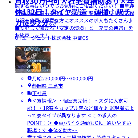
月収30万円可×社宅費補助あり×年
関する事はいつでもお気軽にご相談ください！ ■単純
休132日！タイヤ製造・運搬♪駅チ
作業のお仕事も多数＆コツコツ作業好き必見！ 同じ繰
り返し作業が得意な方にオススメの求人もたくさん♪
カ徒歩2分◎
■安心して働ける「安定の環境」と「充実の待遇」を
お約束します！
UTエージェント株式会社 中部CS
月給220,000円〜300,000円
静岡県 三島市
正社員
＜寮情報＞ ・個室寮完備！ ・スグに入寮可
能！ ・1R寮やカップル寮など様々♪ ※現場によ
って寮タイプが異なります ＜この求人の
POINT！＞ ◆車/バイク通勤もOK、通いやすい
職場です ◆体を動か…
工場スタッフ・工場内作業 · 製造スタッフ ·