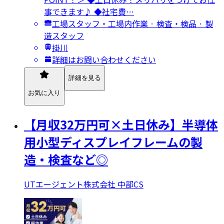
事できます♪ ◆社宅費…
工場スタッフ・工場内作業 · 検査・検品 · 製
造スタッフ
掛川
詳細はお問い合わせください
詳細を見る
お気に入り
【月収32万円可×土日休み】半導体
用小型ディスプレイフレームの製
造・検査など◎
UTエージェント株式会社 中部CS