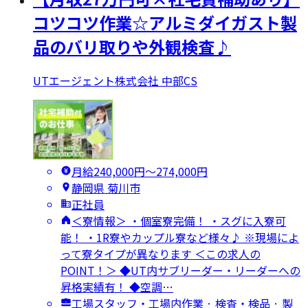
コツコツ作業☆アルミダイガスト製
品のバリ取りや外観検査♪
UTエージェント株式会社 中部CS
月給240,000円〜274,000円
静岡県 菊川市
正社員
＜寮情報＞ ・個室寮完備！ ・スグに入寮可
能！ ・1R寮やカップル寮など様々♪ ※現場によ
って寮タイプが異なります ＜この求人の
POINT！＞ ◆UT内サブリーダー・リーダーへの
昇格実績有！ ◆空調…
工場スタッフ・工場内作業 · 検査・検品 · 製