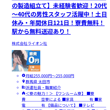
の製造組立て】未経験者歓迎！20代
～40代の男性スタッフ活躍中！土日
休み・年間休日121日！寮費無料！
駅から無料送迎あり！
株式会社ライオン社
月給255,000円〜255,000円
群馬県 太田市
派遣社員・職業紹介
＜寮の魅力！＞ 【ワンルーム寮】 ■寮
費 空寮による ■家具 有 ■家
電 有 【備品について】 ■テレビ