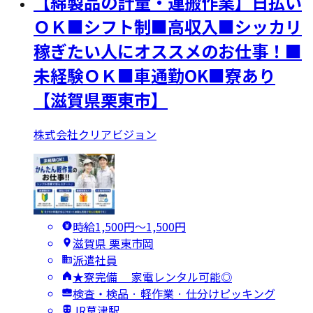
【綿製品の計量・運搬作業】日払い
ＯＫ■シフト制■高収入■シッカリ
稼ぎたい人にオススメのお仕事！■
未経験ＯＫ■車通勤OK■寮あり
【滋賀県栗東市】
株式会社クリアビジョン
時給1,500円〜1,500円
滋賀県 栗東市岡
派遣社員
★寮完備 家電レンタル可能◎
検査・検品 · 軽作業 · 仕分けピッキング
JR草津駅