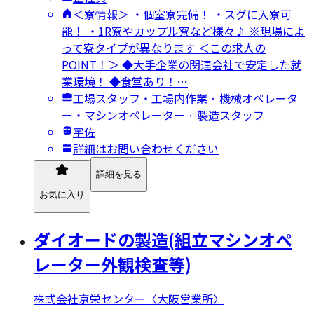
＜寮情報＞ ・個室寮完備！ ・スグに入寮可
能！ ・1R寮やカップル寮など様々♪ ※現場によ
って寮タイプが異なります ＜この求人の
POINT！＞ ◆大手企業の関連会社で安定した就
業環境！ ◆食堂あり！…
工場スタッフ・工場内作業 · 機械オペレータ
ー・マシンオペレーター · 製造スタッフ
宇佐
詳細はお問い合わせください
詳細を見る
お気に入り
ダイオードの製造(組立マシンオペ
レーター外観検査等)
株式会社京栄センター〈大阪営業所〉