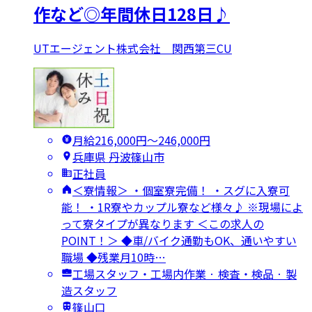
作など◎年間休日128日♪
UTエージェント株式会社 関西第三CU
月給216,000円〜246,000円
兵庫県 丹波篠山市
正社員
＜寮情報＞ ・個室寮完備！ ・スグに入寮可
能！ ・1R寮やカップル寮など様々♪ ※現場によ
って寮タイプが異なります ＜この求人の
POINT！＞ ◆車/バイク通勤もOK、通いやすい
職場 ◆残業月10時…
工場スタッフ・工場内作業 · 検査・検品 · 製
造スタッフ
篠山口