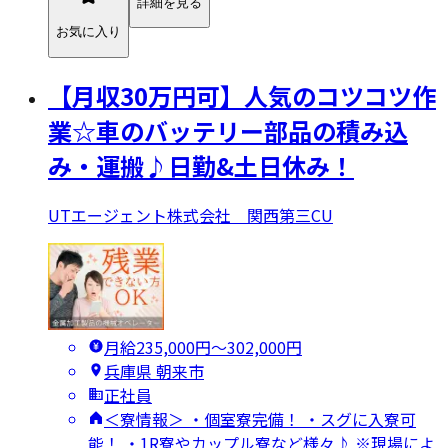
詳細を見る
お気に入り
【月収30万円可】人気のコツコツ作
業☆車のバッテリー部品の積み込
み・運搬♪日勤&土日休み！
UTエージェント株式会社 関西第三CU
月給235,000円〜302,000円
兵庫県 朝来市
正社員
＜寮情報＞ ・個室寮完備！ ・スグに入寮可
能！ ・1R寮やカップル寮など様々♪ ※現場によ