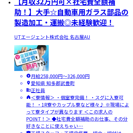
【月収32万円可×社宅費全額補
助！】大手☆自動車用ガラス部品の
製造加工・運搬◎未経験歓迎！
UTエージェント株式会社 名古屋AU
月給258,000円〜326,000円
愛知県 知多郡武豊町
正社員
＜寮情報＞ ・個室寮完備！ ・スグに入寮可
能！ ・1R寮やカップル寮など様々♪ ※現場によ
って寮タイプが異なります ＜この求人の
POINT！＞ ◆社宅費全額補助のお仕事、その分
好きなことに使えちゃい…
工場スタッフ・工場内作業 · 組立・組付け ·