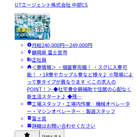
UTエージェント株式会社 中部CS
月給240,000円〜249,000円
静岡県 富士宮市
正社員
＜寮情報＞ ・個室寮完備！ ・スグに入寮可
能！ ・1R寮やカップル寮など様々♪ ※現場によ
って寮タイプが異なります ＜この求人の
POINT！＞ ◆社宅費全額補助で住居の心配なく
新生活スタート♪ ◆残…
工場スタッフ・工場内作業 · 機械オペレータ
ー・マシンオペレーター · 製造スタッフ
富士宮
詳細はお問い合わせください
詳細を見る