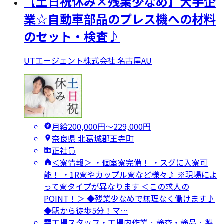
【土日祝休み×残業少なめ】大手企
業☆自動車部品のプレス機への材料
のセット・検査♪
UTエージェント株式会社 名古屋AU
月給200,000円〜229,000円
奈良県 北葛城郡王寺町
正社員
＜寮情報＞ ・個室寮完備！ ・スグに入寮可
能！ ・1R寮やカップル寮など様々♪ ※現場によ
って寮タイプが異なります ＜この求人の
POINT！＞ ◆残業少なめで無理なく働けます♪
◆駅から徒歩5分！マ…
工場スタッフ・工場内作業 · 検査・検品 · 製