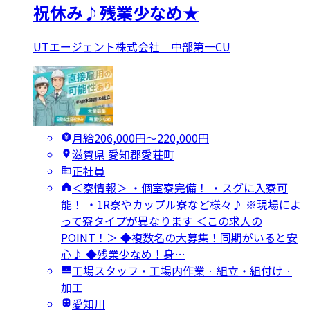
祝休み♪残業少なめ★
UTエージェント株式会社 中部第一CU
月給206,000円〜220,000円
滋賀県 愛知郡愛荘町
正社員
＜寮情報＞ ・個室寮完備！ ・スグに入寮可
能！ ・1R寮やカップル寮など様々♪ ※現場によ
って寮タイプが異なります ＜この求人の
POINT！＞ ◆複数名の大募集！同期がいると安
心♪ ◆残業少なめ！身…
工場スタッフ・工場内作業 · 組立・組付け ·
加工
愛知川