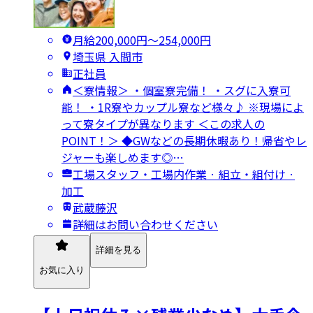
月給200,000円〜254,000円
埼玉県 入間市
正社員
＜寮情報＞ ・個室寮完備！ ・スグに入寮可
能！ ・1R寮やカップル寮など様々♪ ※現場によ
って寮タイプが異なります ＜この求人の
POINT！＞ ◆GWなどの長期休暇あり！帰省やレ
ジャーも楽しめます◎…
工場スタッフ・工場内作業 · 組立・組付け ·
加工
武蔵藤沢
詳細はお問い合わせください
詳細を見る
お気に入り