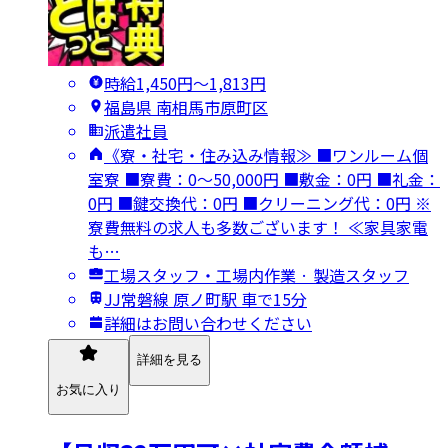
時給1,450円〜1,813円
福島県 南相馬市原町区
派遣社員
《寮・社宅・住み込み情報≫ ■ワンルーム個
室寮 ■寮費：0～50,000円 ■敷金：0円 ■礼金：
0円 ■鍵交換代：0円 ■クリーニング代：0円 ※
寮費無料の求人も多数ございます！ ≪家具家電
も…
工場スタッフ・工場内作業 · 製造スタッフ
JJ常磐線 原ノ町駅 車で15分
詳細はお問い合わせください
詳細を見る
お気に入り