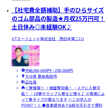
【社宅費全額補助】手のひらサイズ
のゴム部品の製造★月収25万円可！
土日休み◎未経験OK♪
UTエージェント株式会社 西日本第二CU
月給200,000円〜258,000円
大分県 豊後高田市
正社員
＜寮情報＞ ・個室寮完備！ ・スグに入寮可
能！ ・1R寮やカップル寮など様々♪ ※現場によ
って寮タイプが異なります ＜この求人の
POINT！＞ ◆食事提供あり&給与天引きで便利