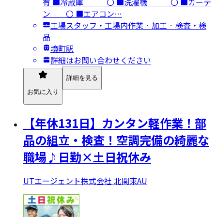
有 ■冷蔵庫 〇 ■洗濯機 〇 ■カーテ
ン 〇 ■エアコン…
工場スタッフ・工場内作業 · 加工 · 検査・検
品
境町駅
詳細はお問い合わせください
詳細を見る
お気に入り
【年休131日】カンタン軽作業！部
品の組立・検査！空調完備の綺麗な
職場♪日勤×土日祝休み
UTエージェント株式会社 北関東AU