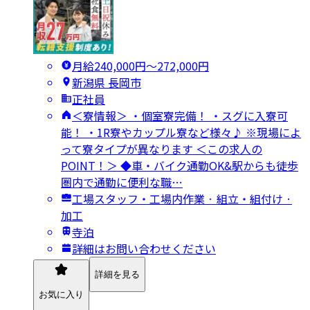
月給240,000円〜272,000円
新潟県 長岡市
正社員
＜寮情報＞ ・個室寮完備！ ・スグに入寮可
能！ ・1R寮やカップル寮など様々♪ ※現場によ
って寮タイプが異なります ＜この求人の
POINT！＞ ◆車・バイク通勤OK&駅からも徒歩
圏内で通勤に便利な職…
工場スタッフ・工場内作業 · 組立・組付け ·
加工
寺泊
詳細はお問い合わせください
詳細を見る
お気に入り