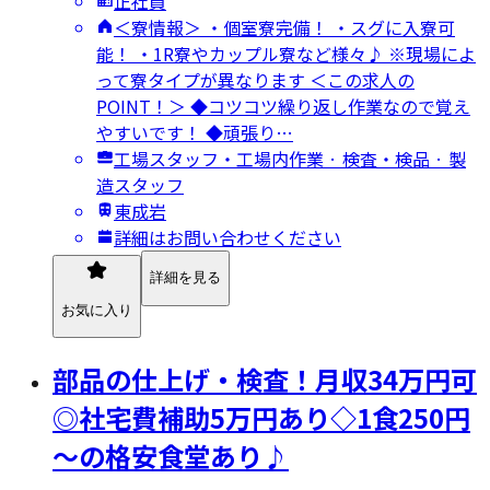
正社員
＜寮情報＞ ・個室寮完備！ ・スグに入寮可
能！ ・1R寮やカップル寮など様々♪ ※現場によ
って寮タイプが異なります ＜この求人の
POINT！＞ ◆コツコツ繰り返し作業なので覚え
やすいです！ ◆頑張り…
工場スタッフ・工場内作業 · 検査・検品 · 製
造スタッフ
東成岩
詳細はお問い合わせください
詳細を見る
お気に入り
部品の仕上げ・検査！月収34万円可
◎社宅費補助5万円あり◇1食250円
～の格安食堂あり♪