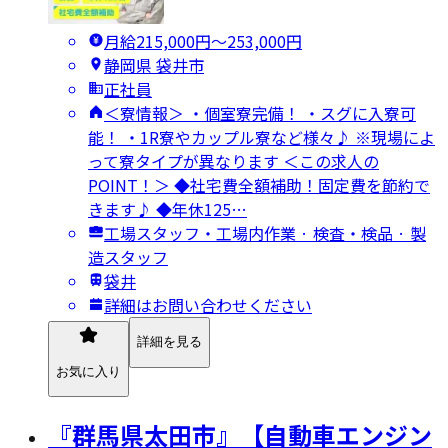
月給215,000円〜253,000円
静岡県 袋井市
正社員
＜寮情報＞ ・個室寮完備！ ・スグに入寮可
能！ ・1R寮やカップル寮など様々♪ ※現場によ
って寮タイプが異なります ＜この求人の
POINT！＞ ◆社宅費全額補助！固定費を節約で
きます♪ ◆年休125…
工場スタッフ・工場内作業 · 検査・検品 · 製
造スタッフ
袋井
詳細はお問い合わせください
詳細を見る
お気に入り
『群馬県太田市』【自動車エンジン