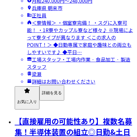
月給240,000円〜248,000円
兵庫県 朝来市
正社員
＜寮情報＞ ・個室寮完備！ ・スグに入寮可
能！ ・1R寮やカップル寮など様々♪ ※現場によ
って寮タイプが異なります ＜この求人の
POINT！＞ ◆日勤専属で家庭や趣味との両立も
しやすいです♪ ◆平日…
工場スタッフ・工場内作業 · 食品加工 · 製造
スタッフ
梁瀬
詳細はお問い合わせください
詳細を見る
お気に入り
【直接雇用の可能性あり】複数名募
集！半導体装置の組立◎日勤&土日