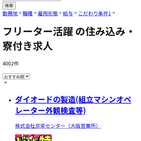
検索
勤務地
職種
雇用形態
給与
こだわり条件
1
フリーター活躍
の住み込み・
寮付き求人
4002
件
ダイオードの製造(組立マシンオペ
レーター外観検査等)
株式会社京栄センター〈大阪営業所〉