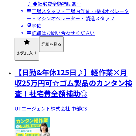
♪ ◆社宅費全額補助あ…
工場スタッフ・工場内作業 · 機械オペレータ
ー・マシンオペレーター · 製造スタッフ
宇佐
詳細はお問い合わせください
詳細を見る
お気に入り
【日勤&年休125日♪】軽作業×月
収25万円可☆ゴム製品のカンタン検
査！社宅費全額補助◎
UTエージェント株式会社 中部CS