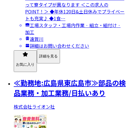
って寮タイプが異なります ＜この求人の
POINT！＞ ◆年休120日&土日休みでプライベー
トも充実♪ ◆1食…
工場スタッフ・工場内作業 · 組立・組付け ·
加工
遠賀川
詳細はお問い合わせください
詳細を見る
お気に入り
≪勤務地:広島県東広島市≫部品の検
品業務・加工業務/日払いあり
株式会社ライオン社