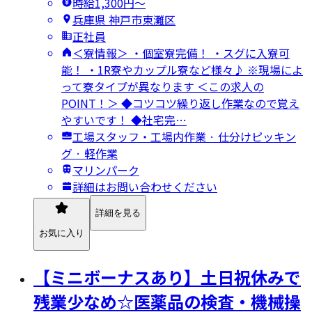
時給1,300円〜
兵庫県 神戸市東灘区
正社員
＜寮情報＞ ・個室寮完備！ ・スグに入寮可
能！ ・1R寮やカップル寮など様々♪ ※現場によ
って寮タイプが異なります ＜この求人の
POINT！＞ ◆コツコツ繰り返し作業なので覚え
やすいです！ ◆社宅完…
工場スタッフ・工場内作業 · 仕分けピッキン
グ · 軽作業
マリンパーク
詳細はお問い合わせください
詳細を見る
お気に入り
【ミニボーナスあり】土日祝休みで
残業少なめ☆医薬品の検査・機械操