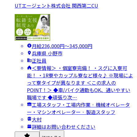
UTエージェント株式会社 関西第二CU
月給236,000円〜345,000円
兵庫県 小野市
正社員
＜寮情報＞ ・個室寮完備！ ・スグに入寮可
能！ ・1R寮やカップル寮など様々♪ ※現場によ
って寮タイプが異なります ＜この求人の
POINT！＞ ◆車/バイク通勤もOK、通いやすい
職場です ◆頑張り次…
工場スタッフ・工場内作業 · 機械オペレータ
ー・マシンオペレーター · 製造スタッフ
大村
詳細はお問い合わせください