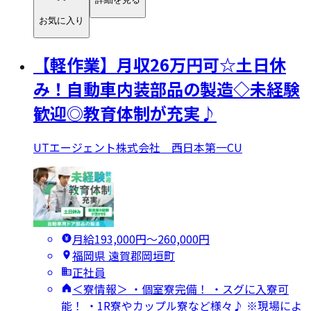
お気に入り
【軽作業】月収26万円可☆土日休
み！自動車内装部品の製造◇未経験
歓迎◎教育体制が充実♪
UTエージェント株式会社 西日本第一CU
月給193,000円〜260,000円
福岡県 遠賀郡岡垣町
正社員
＜寮情報＞ ・個室寮完備！ ・スグに入寮可
能！ ・1R寮やカップル寮など様々♪ ※現場によ