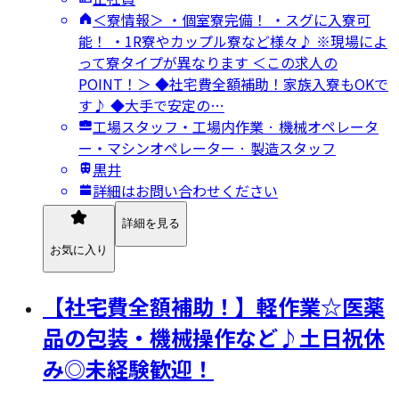
＜寮情報＞ ・個室寮完備！ ・スグに入寮可
能！ ・1R寮やカップル寮など様々♪ ※現場によ
って寮タイプが異なります ＜この求人の
POINT！＞ ◆社宅費全額補助！家族入寮もOKで
す♪ ◆大手で安定の…
工場スタッフ・工場内作業 · 機械オペレータ
ー・マシンオペレーター · 製造スタッフ
黒井
詳細はお問い合わせください
詳細を見る
お気に入り
【社宅費全額補助！】軽作業☆医薬
品の包装・機械操作など♪土日祝休
み◎未経験歓迎！