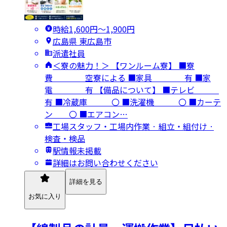
時給1,600円〜1,900円
広島県 東広島市
派遣社員
＜寮の魅力！＞ 【ワンルーム寮】 ■寮
費 空寮による ■家具 有 ■家
電 有 【備品について】 ■テレビ
有 ■冷蔵庫 〇 ■洗濯機 〇 ■カーテ
ン 〇 ■エアコン…
工場スタッフ・工場内作業 · 組立・組付け ·
検査・検品
駅情報未掲載
詳細はお問い合わせください
詳細を見る
お気に入り