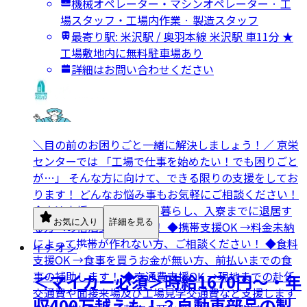
機械オペレーター・マシンオペレーター · 工
場スタッフ・工場内作業 · 製造スタッフ
最寄り駅: 米沢駅 / 奥羽本線 米沢駅 車11分 ★
工場敷地内に無料駐車場あり
詳細はお問い合わせください
＼目の前のお困りごと一緒に解決しましょう！／ 京栄
センターでは 「工場で仕事を始めたい！でも困りごと
が…」 そんな方に向けて、できる限りの支援をしてお
ります！ どんなお悩み事もお気軽にご相談ください！
◆宿泊支援OK →ネカフェ暮らし、入寮までに退居す
お気に入り
詳細を見る
る方への宿泊支援します！ ◆携帯支援OK →料金未納
によって携帯が作れない方、ご相談ください！ ◆食料
イチオシ
支援OK →食事を買うお金が無い方、前払いまでの食
事の補助します！ ◆交通費支援OK →現地までの赴任
＜マイカー必須＞時給1670円～・年
交通費や面接来場及び工場見学交通費など支援します
収400万越えも！？自動車部品の製