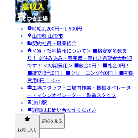
時給1,200円〜1,500円
山形県 山形市
契約社員・職業紹介
＜寮・社宅情報について＞ ■格安寮多数あ
り！ ※住み込み・寮完備・寮付き希望者大歓迎
です！ ＜初期費用＞ ■敷金0円！ ■礼金0円！
■鍵交換代0円！ ■クリーニング代0円！ ■初期
費用0円！ ＜…
工場スタッフ・工場内作業 · 機械オペレータ
ー・マシンオペレーター · 製造スタッフ
漆山駅
詳細はお問い合わせください
詳細を見る
お気に入り