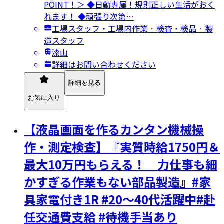
POINT！＞ ◆日勤専属！規則正しい生活がおく
れます！ ◆頑張り次第…
工場スタッフ・工場内作業 · 検査・検品 · 製
造スタッフ
漆山
詳細はお問い合わせください
詳細を見る
お気に入り
【液晶画面を作るカンタン機械操
作・測定検査】『実質時給1750円＆
最大10万円もらえる！ 力仕事も細
かすぎる作業もない部品製造』#家
具家電付き1R #20～40代活躍中#赴
任交通費支給 #待機手当あり