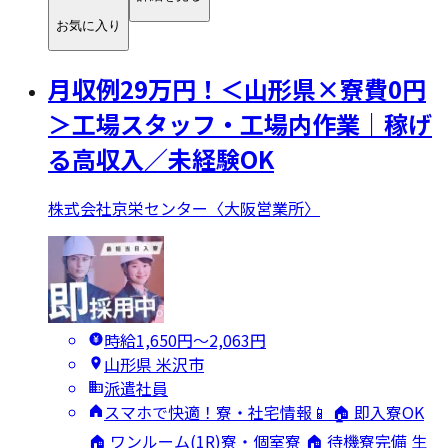
お気に入り
月収例29万円！＜山形県×寮費0円
＞工場スタッフ・工場内作業｜稼げ
る高収入／未経験OK
株式会社京栄センター〈大阪営業所〉
時給1,650円〜2,063円
山形県 米沢市
派遣社員
スマホで快適！寮・社宅情報📱 🏠 即入寮OK
🏠 ワンルーム(1R)寮・個室寮 🏠 待機寮完備 生