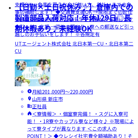
支援OK →食事を買うお金が無い方、前払いまでの食
【日勤×土日祝休み♪】倉庫内での
事の補助します！ ◆交通費支援OK →現地までの赴任
製造部品入荷対応！年休129日◎長
交通費や面接来場及び工場見学交通費など支援します
◆引っ越し支援 →荷物の預かり、寮への郵送など引っ
期休暇あり♪未経験OK
越しのお手伝いをします！ ※各規定有
UTエージェント株式会社 北日本第一CU・北日本第二
CU
月給201,000円〜220,000円
山形県 新庄市
正社員
＜寮情報＞ ・個室寮完備！ ・スグに入寮可
能！ ・1R寮やカップル寮など様々♪ ※現場によ
って寮タイプが異なります ＜この求人の
POINT！＞ ◆ウレシイ社宅費全額補助あり！そ