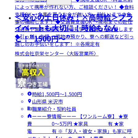
によって携帯が作れない方、ご相談ください！ ◆食料
支援OK →食事を買うお金が無い方、前払いまでの食
＜安心の土日休み！×高時給＞プラ
事の補助します！ ◆交通費支援OK →現地までの赴任
イベートも大切に！時給もなん
交通費や面接来場及び工場見学交通費など支援します
◆引っ越し支援 →荷物の預かり、寮への郵送など引っ
と！”1500円～”
越しのお手伝いをします！ ※各規定有
株式会社京栄センター〈大阪営業所〉
時給1,500円〜1,500円
山形県 米沢市
職業紹介・契約社員
ーーー寮情報ーーー 【ワンルーム寮】 ★寮
費 0～5万円 ★家具 有 ★家
電 有 ※「友人・彼女・家族」も家に呼