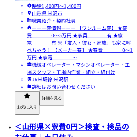
時給1,400円〜1,400円
山形県 米沢市
職業紹介・契約社員
ーーー寮情報ーーー 【ワンルーム寮】 ★寮
費 0～5万円 ★家具 有 ★家
電 有 ※「友人・彼女・家族」も家に呼
べちゃう！ 【メーカー寮】 ★寮費 0～1
万円 ★家電 …
機械オペレーター・マシンオペレーター · 工
場スタッフ・工場内作業 · 組立・組付け
JR米坂線 米沢駅
詳細はお問い合わせください
詳細を見る
お気に入り
＜山形県×寮費0円＞検査・検品の
お仕事｜土日休み