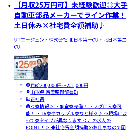
【月収25万円可】未経験歓迎◎大手
自動車部品メーカーでライン作業！
土日休み×社宅費全額補助♪
UTエージェント株式会社 北日本第一CU・北日本第二
CU
月給200,000円〜251,000円
山形県 西置賜郡飯豊町
正社員
＜寮情報＞ ・個室寮完備！ ・スグに入寮可
能！ ・1R寮やカップル寮など様々♪ ※現場によ
って寮タイプが異なります ＜この求人の
POINT！＞ ◆社宅費全額補助のお仕事なので固