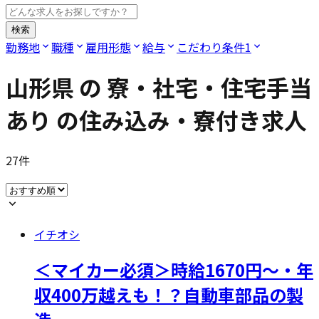
検索
勤務地
職種
雇用形態
給与
こだわり条件
1
山形県
の
寮・社宅・住宅手当
あり
の住み込み・寮付き求人
27
件
イチオシ
＜マイカー必須＞時給1670円～・年
収400万越えも！？自動車部品の製