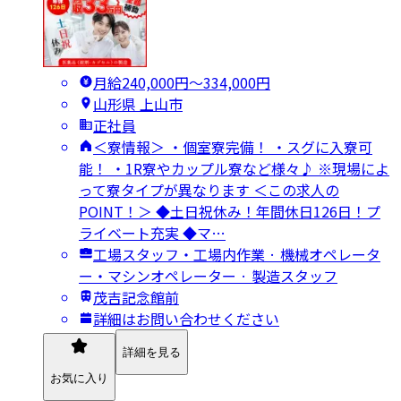
月給240,000円〜334,000円
山形県 上山市
正社員
＜寮情報＞ ・個室寮完備！ ・スグに入寮可
能！ ・1R寮やカップル寮など様々♪ ※現場によ
って寮タイプが異なります ＜この求人の
POINT！＞ ◆土日祝休み！年間休日126日！プ
ライベート充実 ◆マ…
工場スタッフ・工場内作業 · 機械オペレータ
ー・マシンオペレーター · 製造スタッフ
茂吉記念館前
詳細はお問い合わせください
詳細を見る
お気に入り