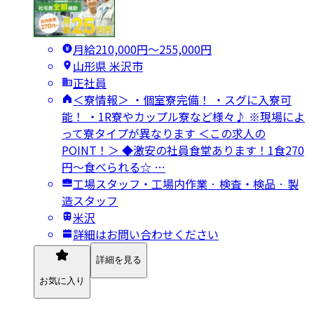
月給210,000円〜255,000円
山形県 米沢市
正社員
＜寮情報＞ ・個室寮完備！ ・スグに入寮可
能！ ・1R寮やカップル寮など様々♪ ※現場によ
って寮タイプが異なります ＜この求人の
POINT！＞ ◆激安の社員食堂あります！1食270
円～食べられる☆ …
工場スタッフ・工場内作業 · 検査・検品 · 製
造スタッフ
米沢
詳細はお問い合わせください
詳細を見る
お気に入り