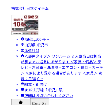
株式会社日本ケイテム
時給1,500円〜
山形県 米沢市
派遣社員
＜部屋タイプ＞ ワンルーム ☆入寮当日は担当
が駅までお迎えにあがります ＜家具・備品＞ テ
レビ・冷蔵庫・洗濯機・エアコン・寝具・カーテ
ン ※寮により異なる場合があります ＜家賃＞ 寮
費：月30,0…
組立・組付け
★JR山形線「米沢」駅
詳細はお問い合わせください
詳細を見る