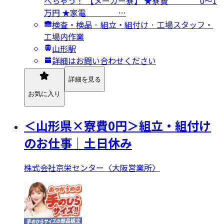
べちゃう！ 【メーカー寮】 ★寮費 0～1
万円 ★家電 …
検査・検品 · 組立・組付け · 工場スタッフ・
工場内作業
山形駅
詳細はお問い合わせください
詳細を見る
お気に入り
＜山形県×寮費0円＞組立・組付け
のお仕事｜土日休み
株式会社京栄センター〈大阪営業所〉