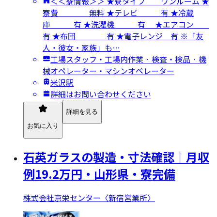
＜＜寮情報＞＞ ★寮タイプ ワンルーム ★
寮費 無料 ★テレビ 有 ★冷蔵
庫 有 ★洗濯機 有 ★エアコン
有 ★布団 有 ★電子レンジ 有 ※「友
人・彼女・家族」も…
工場スタッフ・工場内作業 · 検査・検品 · 機
械オペレーター・マシンオペレーター
米沢駅
詳細はお問い合わせください
詳細を見る
お気に入り
石英ガラスの製造・寸法確認｜月収
例19.2万円・山形県・寮完備
株式会社京栄センター〈新宿営業所〉