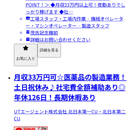
POINT！＞ ◆月収33万円以上可！夜勤ありでし
っかり稼げます ◆社…
工場スタッフ・工場内作業 · 機械オペレータ
ー・マシンオペレーター · 製造スタッフ
茂吉記念館前
詳細はお問い合わせください
詳細を見る
お気に入り
月収33万円可☆医薬品の製造業務！
土日祝休み♪社宅費全額補助あり◎
年休126日！長期休暇あり
UTエージェント株式会社 北日本第一CU・北日本第二
CU