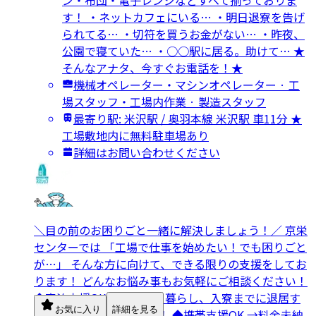
す！ ・ネットカフェにいる… ・明日退寮を告げ
られてる… ・切符を買うお金がない… ・昨夜、
公園で寝ていた… ・○○駅に居る。助けて… ★
そんなアナタ、今すぐお電話を！★
機械オペレーター・マシンオペレーター · 工
場スタッフ・工場内作業 · 製造スタッフ
最寄り駅: 米沢駅 / 奥羽本線 米沢駅 車11分 ★
工場敷地内に無料駐車場あり
詳細はお問い合わせください
＼目の前のお困りごと一緒に解決しましょう！／ 京栄
センターでは 「工場で仕事を始めたい！でも困りごと
が…」 そんな方に向けて、できる限りの支援をしてお
ります！ どんなお悩み事もお気軽にご相談ください！
◆宿泊支援OK →ネカフェ暮らし、入寮までに退居す
お気に入り
詳細を見る
る方への宿泊支援します！ ◆携帯支援OK →料金未納