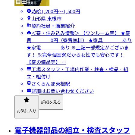
時給1,200円〜1,500円
山形県 東根市
契約社員・職業紹介
＜寮・住み込み情報＞ 【ワンルーム寮】 ★寮
費 0円（寮費無料） ★家具 あり
★家電 あり ※上記一部規定がございま
す！ ※完全個室寮だから女性でも安心です！
【寮の備品等】 …
工場スタッフ・工場内作業 · 検査・検品 · 組
立・組付け
さくらんぼ東根駅
詳細はお問い合わせください
詳細を見る
お気に入り
電子機器部品の組立・検査スタッフ