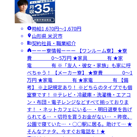
時給1,670円〜1,670円
山形県 米沢市
契約社員・職業紹介
ーーー寮情報ーーー 【ワンルーム寮】 ★寮
費 0～5万円 ★家具 有 ★家
電 有 ※「友人・彼女・家族」も家に呼
べちゃう！ 【メーカー寮】 ★寮費 0～1
万円 ★家電 有 ★家電 有 【備
考】 ※上記規定あり！ ※どちらのタイプでも個
室寮です！ ※テレビ・冷蔵庫・洗濯機・エアコ
ン・布団・電子レンジなどすべて揃っておりま
す！ ・ネットカフェにいる… ・明日退寮を告げ
られてる… ・切符を買うお金がない… ・昨夜、
公園で寝ていた… ・○○駅に居る。助けて… ★
そんなアナタ、今すぐお電話を！★