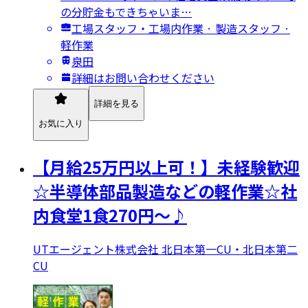
の分貯金もできちゃいま…
工場スタッフ・工場内作業 · 製造スタッフ ·
軽作業
泉田
詳細はお問い合わせください
詳細を見る
お気に入り
【月給25万円以上可！】未経験歓迎
☆半導体部品製造などの軽作業☆社
内食堂1食270円～♪
UTエージェント株式会社 北日本第一CU・北日本第二
CU