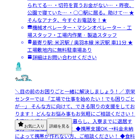
られてる… ・切符を買うお金がない… ・昨夜、
公園で寝ていた… ・○○駅に居る。助けて… ★
そんなアナタ、今すぐお電話を！★
機械オペレーター・マシンオペレーター · 工
場スタッフ・工場内作業 · 製造スタッフ
最寄り駅: 米沢駅 / 奥羽本線 米沢駅 車11分 ★
工場敷地内に無料駐車場あり
詳細はお問い合わせください
＼目の前のお困りごと一緒に解決しましょう！／ 京栄
センターでは 「工場で仕事を始めたい！でも困りごと
が…」 そんな方に向けて、できる限りの支援をしてお
ります！ どんなお悩み事もお気軽にご相談ください！
◆宿泊支援OK →ネカフェ暮らし、入寮までに退居す
お気に入り
詳細を見る
る方への宿泊支援します！ ◆携帯支援OK →料金未納
によって携帯が作れない方、ご相談ください！ ◆食料