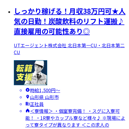
しっかり稼げる！月収38万円可★人
気の日勤！炭酸飲料のリフト運搬♪
直接雇用の可能性あり◎
UTエージェント株式会社 北日本第一CU・北日本第二
CU
時給1,500円〜
山形県 山形市
正社員
＜寮情報＞ ・個室寮完備！ ・スグに入寮可
能！ ・1R寮やカップル寮など様々♪ ※現場によ
って寮タイプが異なります ＜この求人の