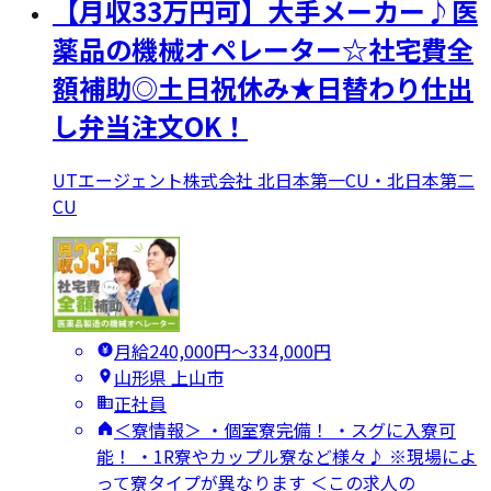
【月収33万円可】大手メーカー♪医
薬品の機械オペレーター☆社宅費全
額補助◎土日祝休み★日替わり仕出
し弁当注文OK！
UTエージェント株式会社 北日本第一CU・北日本第二
CU
月給240,000円〜334,000円
山形県 上山市
正社員
＜寮情報＞ ・個室寮完備！ ・スグに入寮可
能！ ・1R寮やカップル寮など様々♪ ※現場によ
って寮タイプが異なります ＜この求人の