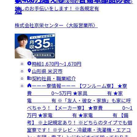
◆引っ越し支援 →荷物の預かり、寮への郵送など引っ
越しのお手伝いをします！ ※各規定有
造
株式会社京栄センター〈大阪営業所〉
時給1,670円〜1,670円
山形県 米沢市
契約社員・職業紹介
ーーー寮情報ーーー 【ワンルーム寮】 ★寮
費 0～5万円 ★家具 有 ★家
電 有 ※「友人・彼女・家族」も家に呼
べちゃう！ 【メーカー寮】 ★寮費 0～1
万円 ★家電 有 ★家電 有 【備
考】 ※上記規定あり！ ※どちらのタイプでも個
室寮です！ ※テレビ・冷蔵庫・洗濯機・エアコ
ン・布団・電子レンジなどすべて揃っておりま