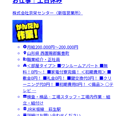
株式会社京栄センター〈新宿営業所〉
月給200,000円〜200,000円
山形県 西置賜郡飯豊町
職業紹介・正社員
＜部屋タイプ＞ ■ワンルームアパート ■無
料！0円～！ ■家電付寮完備！ ＜初期費用＞ ■
敷金0円！ ■礼金0円！ ■鍵交換代0円！ ■クリ
ーニング代0円！ ■初期費用0円！ ＜備品＞ ○テ
レビ …
検査・検品 · 工場スタッフ・工場内作業 · 組
立・組付け
JR米坂線 萩生駅
詳細はお問い合わせください