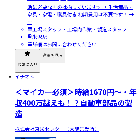
活に必要なものは揃っています✨ → 生活備品・
家具・家電・寝具付き 初期費用は不要です！ →
…
工場スタッフ・工場内作業 · 製造スタッフ
米沢駅
詳細はお問い合わせください
詳細を見る
お気に入り
イチオシ
＜マイカー必須＞時給1670円～・年
収400万越えも！？自動車部品の製
造
株式会社京栄センター〈大阪営業所〉