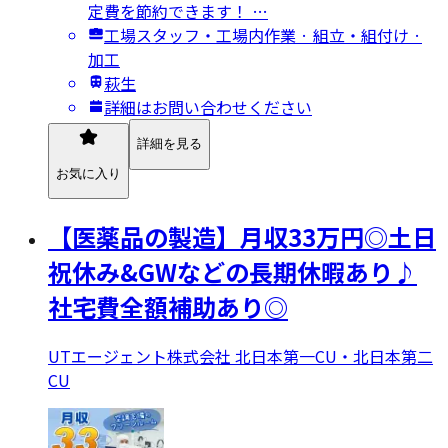
定費を節約できます！ …
工場スタッフ・工場内作業 · 組立・組付け ·
加工
萩生
詳細はお問い合わせください
詳細を見る
お気に入り
【医薬品の製造】月収33万円◎土日
祝休み&GWなどの長期休暇あり♪
社宅費全額補助あり◎
UTエージェント株式会社 北日本第一CU・北日本第二
CU