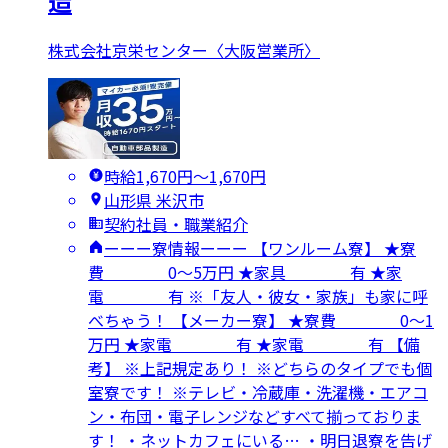
造
株式会社京栄センター〈大阪営業所〉
時給1,670円〜1,670円
山形県 米沢市
契約社員・職業紹介
ーーー寮情報ーーー 【ワンルーム寮】 ★寮
費 0～5万円 ★家具 有 ★家
電 有 ※「友人・彼女・家族」も家に呼
べちゃう！ 【メーカー寮】 ★寮費 0～1
万円 ★家電 有 ★家電 有 【備
考】 ※上記規定あり！ ※どちらのタイプでも個
室寮です！ ※テレビ・冷蔵庫・洗濯機・エアコ
ン・布団・電子レンジなどすべて揃っておりま
す！ ・ネットカフェにいる… ・明日退寮を告げ