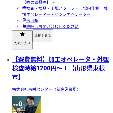
【寮の備品等】 …
検査・検品 · 工場スタッフ・工場内作業 · 機
械オペレーター・マシンオペレーター
米沢駅
詳細はお問い合わせください
詳細を見る
お気に入り
【寮費無料】加工オペレータ・外観
検査時給1200円～！【山形県東根
市】
株式会社京栄センター〈新宿営業所〉