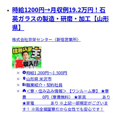
時給1200円→月収例19.2万円！石
英ガラスの製造・研磨・加工【山形
県】
株式会社京栄センター〈新宿営業所〉
時給1,200円〜1,500円
山形県 米沢市
職業紹介・契約社員
＜寮・住み込み情報＞ 【ワンルーム寮】 ★寮
費 0円（寮費無料） ★家具 あり
★家電 あり ※上記一部規定がございま
す！ ※完全個室寮だから女性でも安心です！