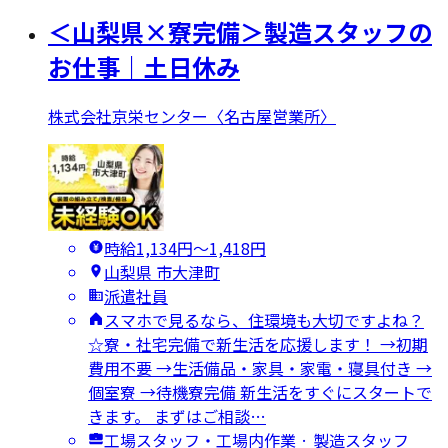
＜山梨県×寮完備＞製造スタッフの
お仕事｜土日休み
株式会社京栄センター〈名古屋営業所〉
時給1,134円〜1,418円
山梨県 市大津町
派遣社員
スマホで見るなら、住環境も大切ですよね？
☆寮・社宅完備で新生活を応援します！ →初期
費用不要 →生活備品・家具・家電・寝具付き →
個室寮 →待機寮完備 新生活をすぐにスタートで
きます。 まずはご相談…
工場スタッフ・工場内作業 · 製造スタッフ