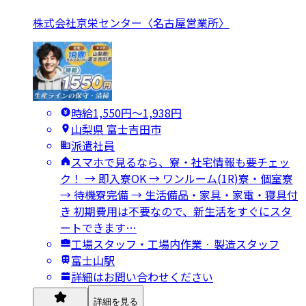
株式会社京栄センター〈名古屋営業所〉
時給1,550円〜1,938円
山梨県 富士吉田市
派遣社員
スマホで見るなら、寮・社宅情報も要チェッ
ク！ → 即入寮OK → ワンルーム(1R)寮・個室寮
→ 待機寮完備 → 生活備品・家具・家電・寝具付
き 初期費用は不要なので、新生活をすぐにスタ
ートできます…
工場スタッフ・工場内作業 · 製造スタッフ
富士山駅
詳細はお問い合わせください
詳細を見る