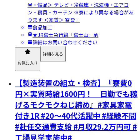
具・備品＞ テレビ・冷蔵庫・洗濯機・エアコ
ン・寝具・カーテン ※寮により異なる場合があ
ります ＜家賃＞ 寮費…
食品加工
★JR富士急行線「富士山」駅
詳細はお問い合わせください
詳細を見る
お気に入り
【製造装置の組立・検査】『寮費0
円×実質時給1600円！ 日勤でも稼
げるモクモクねじ締め』#家具家電
付き1R #20～40代活躍中 #経験不問
#赴任交通費支給 #月収29.2万円可 #
工場見学実施中#