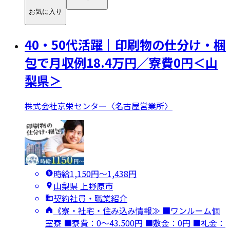
お気に入り
40・50代活躍｜印刷物の仕分け・梱
包で月収例18.4万円／寮費0円＜山
梨県＞
株式会社京栄センター〈名古屋営業所〉
時給1,150円〜1,438円
山梨県 上野原市
契約社員・職業紹介
《寮・社宅・住み込み情報≫ ■ワンルーム個
室寮 ■寮費：0～43.500円 ■敷金：0円 ■礼金：