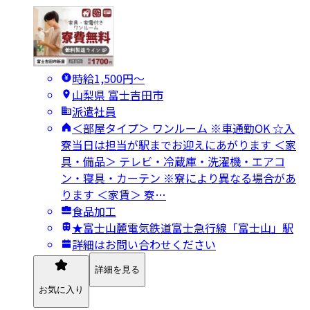
時給1,500円〜
山梨県 富士吉田市
派遣社員
＜部屋タイプ＞ ワンルーム ※車通勤OK ☆入
寮当日は担当が駅までお迎えにあがります ＜家
具・備品＞ テレビ・冷蔵庫・洗濯機・エアコ
ン・寝具・カーテン ※寮により異なる場合があ
ります ＜家賃＞ 寮…
食品加工
★富士山麓電気鉄道富士急行線「富士山」駅
詳細はお問い合わせください
詳細を見る
お気に入り