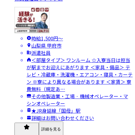
時給1,500円〜
山梨県 甲府市
派遣社員
＜部屋タイプ＞ ワンルーム ☆入寮当日は担当
が駅までお迎えにあがります ＜家具・備品＞ テ
レビ・冷蔵庫・洗濯機・エアコン・寝具・カーテ
ン ※寮により異なる場合があります ＜家賃＞ 寮
費無料（規定あ…
その他製造業・工場 · 機械オペレーター・マ
シンオペレーター
★JR身延線「国母」駅
詳細はお問い合わせください
詳細を見る