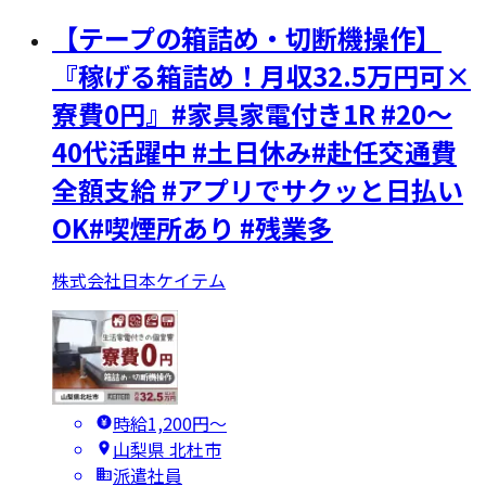
【テープの箱詰め・切断機操作】
『稼げる箱詰め！月収32.5万円可×
寮費0円』#家具家電付き1R #20～
40代活躍中 #土日休み#赴任交通費
全額支給 #アプリでサクッと日払い
OK#喫煙所あり #残業多
株式会社日本ケイテム
時給1,200円〜
山梨県 北杜市
派遣社員