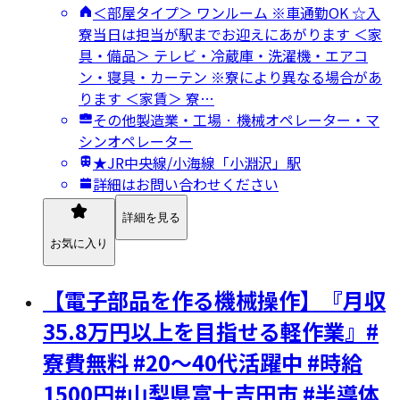
＜部屋タイプ＞ ワンルーム ※車通勤OK ☆入
寮当日は担当が駅までお迎えにあがります ＜家
具・備品＞ テレビ・冷蔵庫・洗濯機・エアコ
ン・寝具・カーテン ※寮により異なる場合があ
ります ＜家賃＞ 寮…
その他製造業・工場 · 機械オペレーター・マ
シンオペレーター
★JR中央線/小海線「小淵沢」駅
詳細はお問い合わせください
詳細を見る
お気に入り
【電子部品を作る機械操作】『月収
35.8万円以上を目指せる軽作業』#
寮費無料 #20～40代活躍中 #時給
1500円#山梨県富士吉田市 #半導体