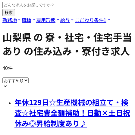
検索
勤務地
職種
雇用形態
給与
こだわり条件
1
山梨県
の
寮・社宅・住宅手当
あり
の住み込み・寮付き求人
40
件
年休129日☆生産機械の組立て・検
査☆社宅費全額補助！日勤×土日祝
休み◎昇給制度あり♪