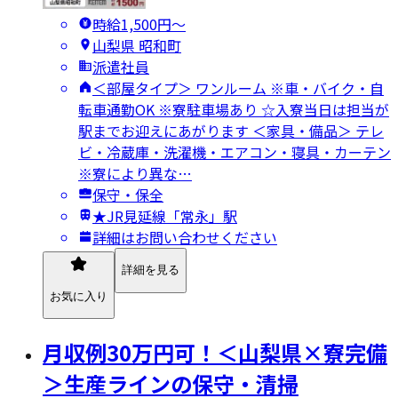
時給1,500円〜
山梨県 昭和町
派遣社員
＜部屋タイプ＞ ワンルーム ※車・バイク・自
転車通勤OK ※寮駐車場あり ☆入寮当日は担当が
駅までお迎えにあがります ＜家具・備品＞ テレ
ビ・冷蔵庫・洗濯機・エアコン・寝具・カーテン
※寮により異な…
保守・保全
★JR見延線「常永」駅
詳細はお問い合わせください
詳細を見る
お気に入り
月収例30万円可！＜山梨県×寮完備
＞生産ラインの保守・清掃