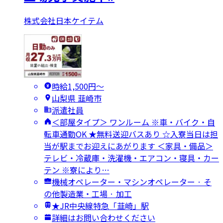
株式会社日本ケイテム
時給1,500円〜
山梨県 韮崎市
派遣社員
＜部屋タイプ＞ ワンルーム ※車・バイク・自
転車通勤OK ★無料送迎バスあり ☆入寮当日は担
当が駅までお迎えにあがります ＜家具・備品＞
テレビ・冷蔵庫・洗濯機・エアコン・寝具・カー
テン ※寮により…
機械オペレーター・マシンオペレーター · そ
の他製造業・工場 · 加工
★JR中央線特急「韮崎」駅
詳細はお問い合わせください