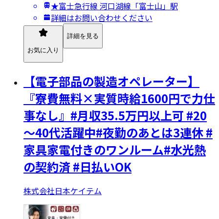
★富士急行線 河口湖線「富士山」駅
詳細はお問い合わせください
詳細を見る
お気に入り
【電子部品の製造オペレーター】
『寮費無料×実質時給1600円で力仕
事なし』#月収35.5万円以上可 #20
～40代活躍中#夜勤のあとは3連休 #
家具家電付きのワンルーム#水光熱
の契約済 #日払いOK
株式会社日本ケイテム