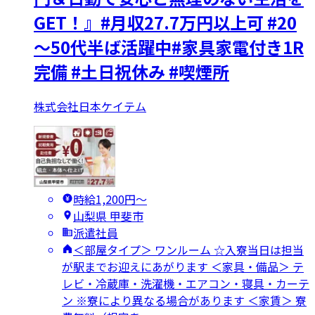
GET！』#月収27.7万円以上可 #20
～50代半ば活躍中#家具家電付き1R
完備 #土日祝休み #喫煙所
株式会社日本ケイテム
時給1,200円〜
山梨県 甲斐市
派遣社員
＜部屋タイプ＞ ワンルーム ☆入寮当日は担当
が駅までお迎えにあがります ＜家具・備品＞ テ
レビ・冷蔵庫・洗濯機・エアコン・寝具・カーテ
ン ※寮により異なる場合があります ＜家賃＞ 寮