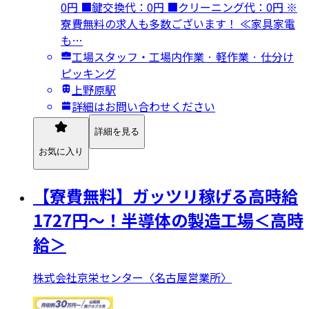
0円 ■鍵交換代：0円 ■クリーニング代：0円 ※
寮費無料の求人も多数ございます！ ≪家具家電
も…
工場スタッフ・工場内作業 · 軽作業 · 仕分け
ピッキング
上野原駅
詳細はお問い合わせください
詳細を見る
お気に入り
【寮費無料】ガッツリ稼げる高時給
1727円～！半導体の製造工場＜高時
給＞
株式会社京栄センター〈名古屋営業所〉