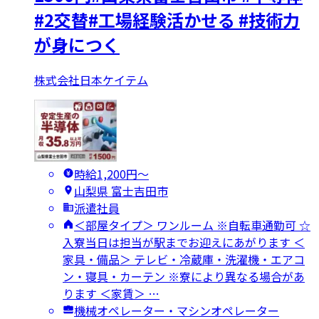
#2交替#工場経験活かせる #技術力
が身につく
株式会社日本ケイテム
時給1,200円〜
山梨県 富士吉田市
派遣社員
＜部屋タイプ＞ ワンルーム ※自転車通勤可 ☆
入寮当日は担当が駅までお迎えにあがります ＜
家具・備品＞ テレビ・冷蔵庫・洗濯機・エアコ
ン・寝具・カーテン ※寮により異なる場合があ
ります ＜家賃＞ …
機械オペレーター・マシンオペレーター