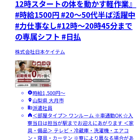
12時スタートの体を動かす軽作業』
#時給1500円 #20～50代半ば活躍中
#力仕事なし#12時～20時45分まで
の専属シフト #日払
株式会社日本ケイテム
時給1,500円〜
山梨県 大月市
派遣社員
＜部屋タイプ＞ ワンルーム ※車通勤OK ☆入
寮当日は担当が駅までお迎えにあがります ＜家
具・備品＞ テレビ・冷蔵庫・洗濯機・エアコ
ン・寝具・カーテン ※寮により異なる場合があ