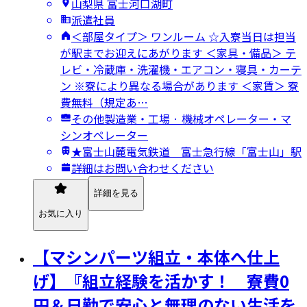
山梨県 富士河口湖町
派遣社員
＜部屋タイプ＞ ワンルーム ☆入寮当日は担当
が駅までお迎えにあがります ＜家具・備品＞ テ
レビ・冷蔵庫・洗濯機・エアコン・寝具・カーテ
ン ※寮により異なる場合があります ＜家賃＞ 寮
費無料（規定あ…
その他製造業・工場 · 機械オペレーター・マ
シンオペレーター
★富士山麓電気鉄道 富士急行線「富士山」駅
詳細はお問い合わせください
詳細を見る
お気に入り
【マシンパーツ組立・本体へ仕上
げ】『組立経験を活かす！ 寮費0
円＆日勤で安心と無理のない生活を