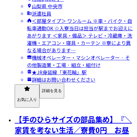
山梨県 中央市
派遣社員
＜部屋タイプ＞ ワンルーム ※車・バイク・自
転車通勤OK ☆入寮当日は担当が駅までお迎えに
あがります ＜家具・備品＞ テレビ・冷蔵庫・洗
濯機・エアコン・寝具・カーテン ※寮により異
なる場合があります…
機械オペレーター・マシンオペレーター · そ
の他製造業・工場 · 組立・組付け
★JR身延線「東花輪」駅
詳細はお問い合わせください
詳細を見る
お気に入り
【手のひらサイズの部品集め】『＼
家賃を考ない生活／寮費0円 お昼