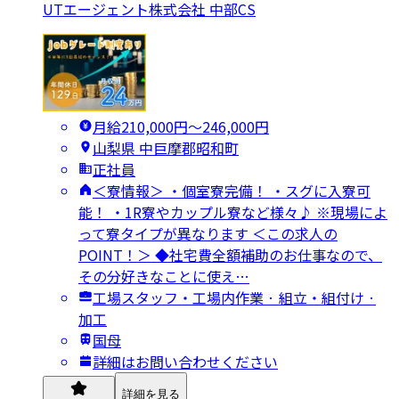
UTエージェント株式会社 中部CS
月給210,000円〜246,000円
山梨県 中巨摩郡昭和町
正社員
＜寮情報＞ ・個室寮完備！ ・スグに入寮可
能！ ・1R寮やカップル寮など様々♪ ※現場によ
って寮タイプが異なります ＜この求人の
POINT！＞ ◆社宅費全額補助のお仕事なので、
その分好きなことに使え…
工場スタッフ・工場内作業 · 組立・組付け ·
加工
国母
詳細はお問い合わせください
詳細を見る