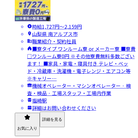
時給1,727円〜2,159円
山梨県 南アルプス市
職業紹介・契約社員
■寮タイプ ワンルーム寮 or メーカー寮 ■寮費
□ワンルーム寮0円 ※その他寮費無料多数ござい
ます！ ■家具・家電・寝具付き テレビ・ベッ
ド・冷蔵庫・洗濯機・電子レンジ・エアコン等
※キャリー…
機械オペレーター・マシンオペレーター · 検
査・検品 · 工場スタッフ・工場内作業
塩崎駅
詳細はお問い合わせください
詳細を見る
お気に入り