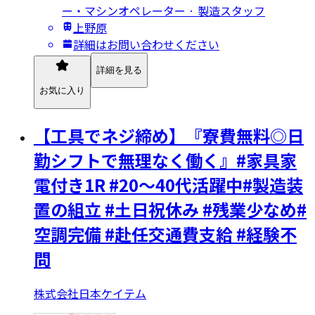
ー・マシンオペレーター · 製造スタッフ
上野原
詳細はお問い合わせください
詳細を見る
お気に入り
【工具でネジ締め】『寮費無料◎日
勤シフトで無理なく働く』#家具家
電付き1R #20～40代活躍中#製造装
置の組立 #土日祝休み #残業少なめ#
空調完備 #赴任交通費支給 #経験不
問
株式会社日本ケイテム