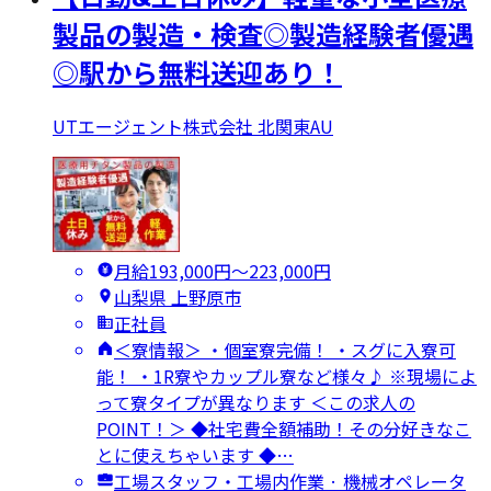
製品の製造・検査◎製造経験者優遇
◎駅から無料送迎あり！
UTエージェント株式会社 北関東AU
月給193,000円〜223,000円
山梨県 上野原市
正社員
＜寮情報＞ ・個室寮完備！ ・スグに入寮可
能！ ・1R寮やカップル寮など様々♪ ※現場によ
って寮タイプが異なります ＜この求人の
POINT！＞ ◆社宅費全額補助！その分好きなこ
とに使えちゃいます ◆…
工場スタッフ・工場内作業 · 機械オペレータ