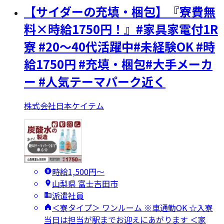
【サイダーの充填・梱包】『寮費無
料×時給1750円！』#家具家電付1R
寮 #20～40代活躍中#未経験OK #時
給1750円 #充填・梱包#大手メーカ
ー #人気テーマパーク近く
株式会社日本ケイテム
時給1,500円〜
山梨県 富士吉田市
派遣社員
＜寮タイプ＞ ワンルーム ※車通勤OK ☆入寮
当日は担当が駅までお迎えにあがります ＜家