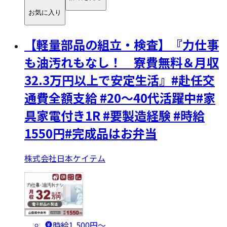
お気に入り
【軽量部品の組立・検査】『力仕事
も油汚れもなし！ 寮費無料＆月収
32.3万円以上で安定生活』#赴任交
通費全額支給 #20～40代活躍中#家
具家電付き1R #要製造経験 #時給
1550円#完成品はお弁当
株式会社日本ケイテム
時給1,500円〜