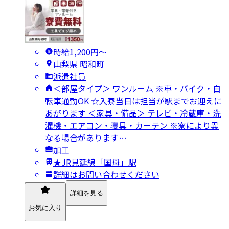
時給1,200円〜
山梨県 昭和町
派遣社員
＜部屋タイプ＞ ワンルーム ※車・バイク・自
転車通勤OK ☆入寮当日は担当が駅までお迎えに
あがります ＜家具・備品＞ テレビ・冷蔵庫・洗
濯機・エアコン・寝具・カーテン ※寮により異
なる場合があります…
加工
★JR見延線「国母」駅
詳細はお問い合わせください
詳細を見る
お気に入り