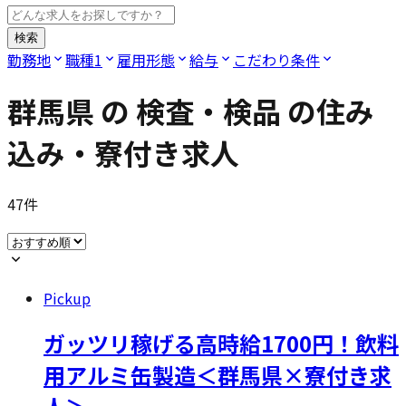
検索
勤務地
職種
1
雇用形態
給与
こだわり条件
群馬県
の
検査・検品
の住み
込み・寮付き求人
47
件
Pickup
ガッツリ稼げる高時給1700円！飲料
用アルミ缶製造＜群馬県×寮付き求