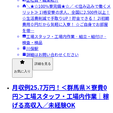
正社員・職業紹介
＼★☆100％寮完備★☆／ ≪住み込みで働くメ
リット≫ 1)格安寮の求人、全国に2,500件以上！
☆生活費削減で手取りUP！貯金できる！ 2)初期
費用０円だから気軽に入寮！ ☆ご自身でお部屋
を借…
工場スタッフ・工場内作業 · 組立・組付け ·
検査・検品
川俣駅
詳細はお問い合わせください
詳細を見る
お気に入り
月収例25.7万円！＜群馬県×寮費0
円＞工場スタッフ・工場内作業｜稼
げる高収入／未経験OK