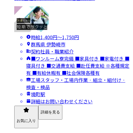
時給1,400円〜1,750円
群馬県 伊勢崎市
契約社員・職業紹介
■ワンルーム寮完備 ■家具付き ■家電付き ■
寝具付き ■交通費支給 ■赴任費支給 ※各種規定
有 ■有給休暇有 ■社会保険各種有
工場スタッフ・工場内作業 · 組立・組付け ·
検査・検品
境町駅
詳細はお問い合わせください
詳細を見る
お気に入り