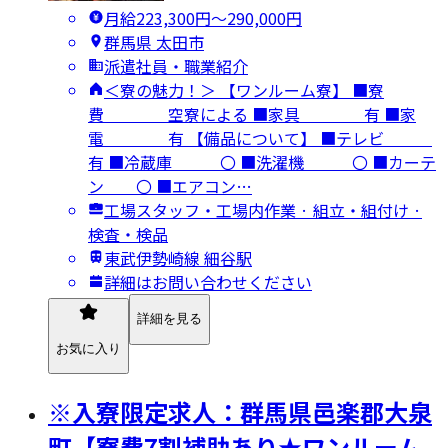
月給223,300円〜290,000円
群馬県 太田市
派遣社員・職業紹介
＜寮の魅力！＞ 【ワンルーム寮】 ■寮
費 空寮による ■家具 有 ■家
電 有 【備品について】 ■テレビ
有 ■冷蔵庫 〇 ■洗濯機 〇 ■カーテ
ン 〇 ■エアコン…
工場スタッフ・工場内作業 · 組立・組付け ·
検査・検品
東武伊勢崎線 細谷駅
詳細はお問い合わせください
詳細を見る
お気に入り
※入寮限定求人：群馬県邑楽郡大泉
町【寮費7割補助あり★ワンルーム