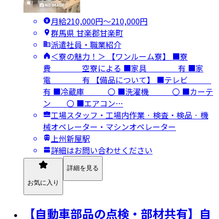
月給210,000円〜210,000円
群馬県 甘楽郡甘楽町
派遣社員・職業紹介
＜寮の魅力！＞ 【ワンルーム寮】 ■寮
費 空寮による ■家具 有 ■家
電 有 【備品について】 ■テレビ
有 ■冷蔵庫 〇 ■洗濯機 〇 ■カーテ
ン 〇 ■エアコン…
工場スタッフ・工場内作業 · 検査・検品 · 機
械オペレーター・マシンオペレーター
上州新屋駅
詳細はお問い合わせください
詳細を見る
お気に入り
【自動車部品の点検・部材共有】自