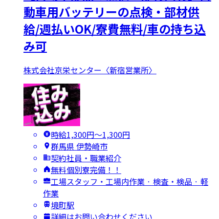
動車用バッテリーの点検・部材供
給/週払いOK/寮費無料/車の持ち込
み可
株式会社京栄センター〈新宿営業所〉
時給1,300円〜1,300円
群馬県 伊勢崎市
契約社員・職業紹介
無料個別寮完備！！
工場スタッフ・工場内作業 · 検査・検品 · 軽
作業
境町駅
詳細はお問い合わせください