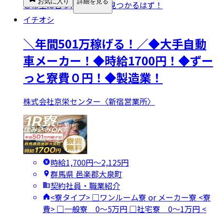
お気に入り
詳細を見る
ご希望に合ったお仕事が見つかるはず！
イチオシ
＼年間501万稼げる！／◆大手自動
車メーカー！◆時給1700円！◆ずー
っと寮費０円！◆製造業！
株式会社京栄センター〈新宿営業所〉
時給1,700円〜2,125円
群馬県 邑楽郡大泉町
契約社員・職業紹介
<寮タイプ> □ワンルーム寮 or メーカー寮 <寮
費> □一般寮 0～5万円 □社宅寮 0～1万円 <