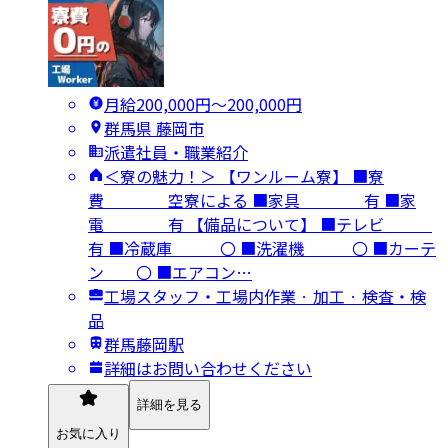
月給200,000円〜200,000円
群馬県 藤岡市
派遣社員・職業紹介
＜寮の魅力！＞ 【ワンルーム寮】 ■寮
費 空寮による ■家具 有 ■家
電 有 【備品について】 ■テレビ
有 ■冷蔵庫 〇 ■洗濯機 〇 ■カーテ
ン 〇 ■エアコン…
工場スタッフ・工場内作業 · 加工 · 検査・検
品
群馬藤岡駅
詳細はお問い合わせください
詳細を見る
お気に入り