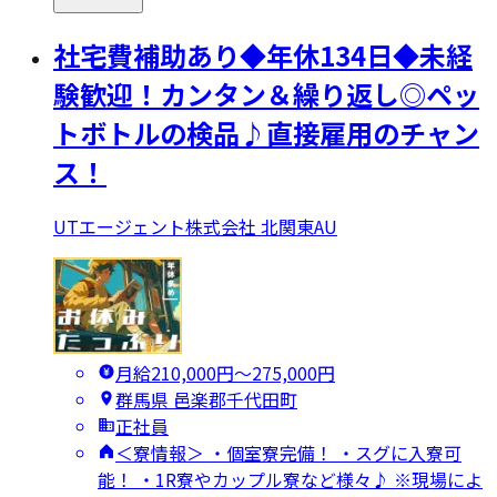
社宅費補助あり◆年休134日◆未経
験歓迎！カンタン＆繰り返し◎ペッ
トボトルの検品♪直接雇用のチャン
ス！
UTエージェント株式会社 北関東AU
月給210,000円〜275,000円
群馬県 邑楽郡千代田町
正社員
＜寮情報＞ ・個室寮完備！ ・スグに入寮可
能！ ・1R寮やカップル寮など様々♪ ※現場によ