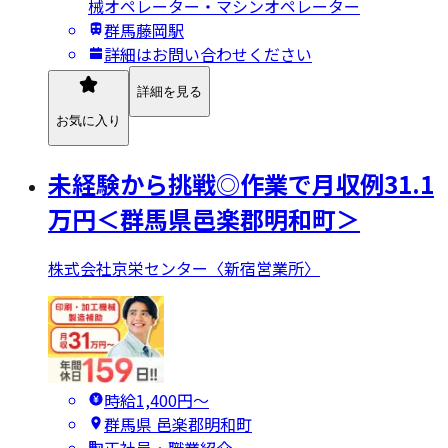
械オペレーター・マシンオペレーター
群馬藤岡駅
詳細はお問い合わせください
詳細を見る
お気に入り
未経験から挑戦◎作業で月収例31.1
万円＜群馬県邑楽郡明和町＞
株式会社京栄センター〈新宿営業所〉
時給1,400円〜
群馬県 邑楽郡明和町