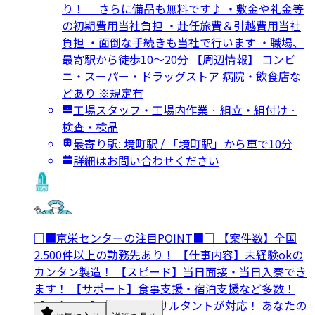
り！ さらに備品も無料です♪ ・敷金や礼金等
の初期費用当社負担 ・赴任旅費＆引越費用当社
負担 ・面倒な手続きも当社で行います ・職場、
最寄駅から徒歩10～20分 【周辺情報】 コンビ
ニ・スーパー・ドラッグストア 病院・飲食店な
どあり ※規定有
工場スタッフ・工場内作業 · 組立・組付け ·
検査・検品
最寄り駅: 境町駅 / 「境町駅」から車で10分
詳細はお問い合わせください
□■京栄センターの注目POINT■□ 【案件数】全国
2.500件以上の勤務先あり！ 【仕事内容】未経験okの
カンタン製造！ 【スピード】当日面接・当日入寮でき
ます！ 【サポート】食事支援・宿泊支援など多数！
【スタッフ】プロのコンサルタントが対応！ あなたの