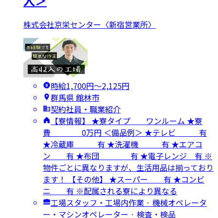
人＞
株式会社京栄センター〈新宿営業所〉
時給1,700円〜2,125円
群馬県 館林市
契約社員・職業紹介
【寮情報】 ★寮タイプ ワンルーム ★寮
費 0万円 ＜備品例＞ ★テレビ 有
★冷蔵庫 有 ★洗濯機 有 ★エアコ
ン 有 ★布団 有 ★電子レンジ 有 ※
物件ごとに異なりますが、生活用品は揃っており
ます！ 【その他】 ★スーパー 有 ★コンビ
ニ 有 ※配属される寮により異なる
工場スタッフ・工場内作業 · 機械オペレータ
ー・マシンオペレーター · 検査・検品