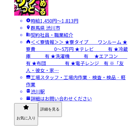
時給1,450円〜1,813円
群馬県 渋川市
契約社員・職業紹介
＜＜寮情報＞＞ ★寮タイプ ワンルーム ★
寮費 0～5万円 ★テレビ 有 ★冷蔵
庫 有 ★洗濯機 有 ★エアコン
有 ★布団 有 ★電子レンジ 有 ※「友
人・彼女・家…
工場スタッフ・工場内作業 · 検査・検品 · 軽
作業
渋川駅
詳細はお問い合わせください
詳細を見る
お気に入り