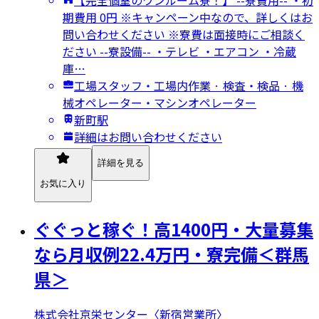
期費用 0円 ※キャンペーン中なので、詳しくはお
問い合わせください ※寮費は面接時にご相談く
ださい --寮設備-- ・テレビ ・エアコン ・冷蔵
庫…
工場スタッフ・工場内作業 · 検査・検品 · 機
械オペレーター・マシンオペレーター
新町駅
詳細はお問い合わせください
詳細を見る
お気に入り
ぐぐっと稼ぐ！高1400円・大量募集
なら月収例22.4万円・寮完備＜群馬
県＞
株式会社京栄センター〈新宿営業所〉