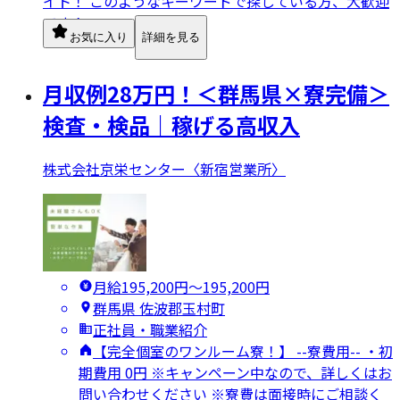
イト！ このようなキーワードで探している方、大歓迎
です！
お気に入り
詳細を見る
月収例28万円！＜群馬県×寮完備＞
検査・検品｜稼げる高収入
株式会社京栄センター〈新宿営業所〉
月給195,200円〜195,200円
群馬県 佐波郡玉村町
正社員・職業紹介
【完全個室のワンルーム寮！】 --寮費用-- ・初
期費用 0円 ※キャンペーン中なので、詳しくはお
問い合わせください ※寮費は面接時にご相談く