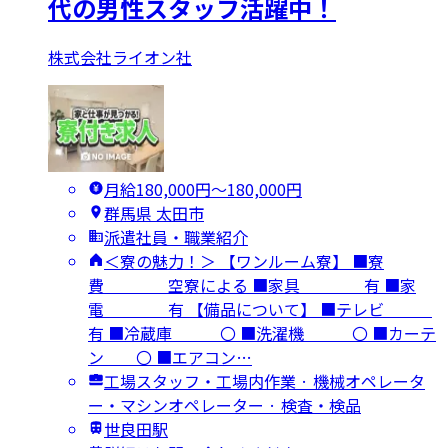
代の男性スタッフ活躍中！
株式会社ライオン社
月給180,000円〜180,000円
群馬県 太田市
派遣社員・職業紹介
＜寮の魅力！＞ 【ワンルーム寮】 ■寮
費 空寮による ■家具 有 ■家
電 有 【備品について】 ■テレビ
有 ■冷蔵庫 〇 ■洗濯機 〇 ■カーテ
ン 〇 ■エアコン…
工場スタッフ・工場内作業 · 機械オペレータ
ー・マシンオペレーター · 検査・検品
世良田駅