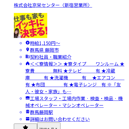
株式会社京栄センター〈新宿営業所〉
時給1,150円〜
群馬県 藤岡市
契約社員・職業紹介
＜＜寮情報＞＞ ★寮タイプ ワンルーム ★
寮費 無料 ★テレビ 有 ★冷蔵
庫 有 ★洗濯機 有 ★エアコン
有 ★布団 有 ★電子レンジ 有 ※「友
人・彼女・家族」も…
工場スタッフ・工場内作業 · 検査・検品 · 機
械オペレーター・マシンオペレーター
群馬藤岡駅
詳細はお問い合わせください