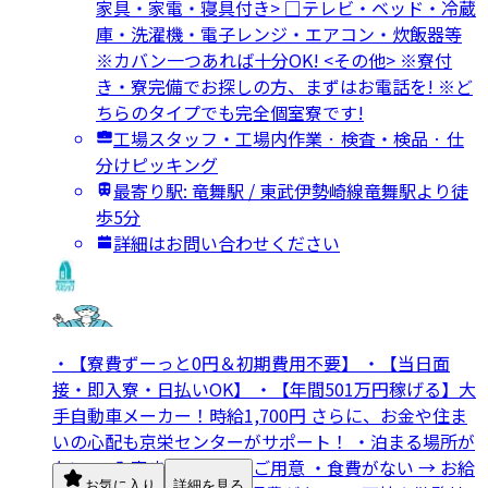
家具・家電・寝具付き> □テレビ・ベッド・冷蔵
庫・洗濯機・電子レンジ・エアコン・炊飯器等
※カバン一つあれば十分OK! <その他> ※寮付
き・寮完備でお探しの方、まずはお電話を! ※ど
ちらのタイプでも完全個室寮です!
工場スタッフ・工場内作業 · 検査・検品 · 仕
分けピッキング
最寄り駅: 竜舞駅 / 東武伊勢崎線竜舞駅より徒
歩5分
詳細はお問い合わせください
・【寮費ずーっと0円＆初期費用不要】 ・【当日面
接・即入寮・日払いOK】 ・【年間501万円稼げる】大
手自動車メーカー！時給1,700円 さらに、お金や住ま
いの心配も京栄センターがサポート！ ・泊まる場所が
ない → 入寮まで宿泊先をご用意 ・食費がない → お給
お気に入り
詳細を見る