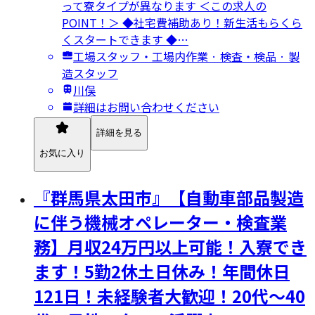
って寮タイプが異なります ＜この求人の
POINT！＞ ◆社宅費補助あり！新生活もらくら
くスタートできます ◆…
工場スタッフ・工場内作業 · 検査・検品 · 製
造スタッフ
川俣
詳細はお問い合わせください
詳細を見る
お気に入り
『群馬県太田市』【自動車部品製造
に伴う機械オペレーター・検査業
務】月収24万円以上可能！入寮でき
ます！5勤2休土日休み！年間休日
121日！未経験者大歓迎！20代～40