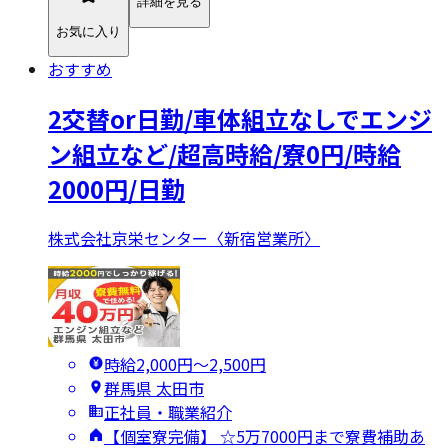
詳細を見る
お気に入り
おすすめ
2交替or日勤/車体組立なしでエンジ
ン組立など/超高時給/寮0円/時給
2000円/日勤
株式会社京栄センター〈新宿営業所〉
時給2,000円〜2,500円
群馬県 太田市
正社員・職業紹介
【個室寮完備】 ☆5万7000円まで寮費補助あ