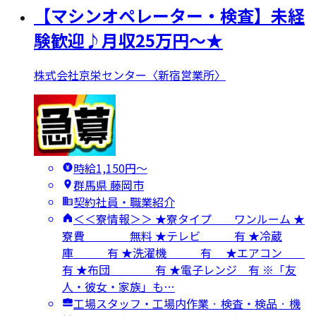
【マシンオペレーター・検査】未経
験歓迎♪月収25万円～★
株式会社京栄センター〈新宿営業所〉
時給1,150円〜
群馬県 藤岡市
契約社員・職業紹介
＜＜寮情報＞＞ ★寮タイプ ワンルーム ★
寮費 無料 ★テレビ 有 ★冷蔵
庫 有 ★洗濯機 有 ★エアコン
有 ★布団 有 ★電子レンジ 有 ※「友
人・彼女・家族」も…
工場スタッフ・工場内作業 · 検査・検品 · 機