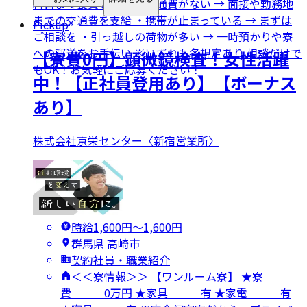
料日まで食費を補助 ・交通費がない → 面接や勤務地
までの交通費を支給 ・携帯が止まっている → まずは
Pickup
ご相談を ・引っ越しの荷物が多い → 一時預かりや寮
への郵送をお手伝い ※いずれも各規定あり 相談だけで
【寮費0円】顕微鏡検査！女性活躍
もOK！お気軽にご応募ください！
中！【正社員登用あり】【ボーナス
あり】
株式会社京栄センター〈新宿営業所〉
時給1,600円〜1,600円
群馬県 高崎市
契約社員・職業紹介
＜＜寮情報＞＞ 【ワンルーム寮】 ★寮
費 0万円 ★家具 有 ★家電 有