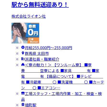
駅から無料送迎あり！
株式会社ライオン社
月給255,000円〜255,000円
群馬県 太田市
派遣社員・職業紹介
＜寮の魅力！＞ 【ワンルーム寮】 ■寮
費 空寮による ■家具 有 ■家
電 有 【備品について】 ■テレビ
有 ■冷蔵庫 〇 ■洗濯機 〇 ■カーテ
ン 〇 ■エアコン…
工場スタッフ・工場内作業 · 加工 · 検査・検
品
境町駅