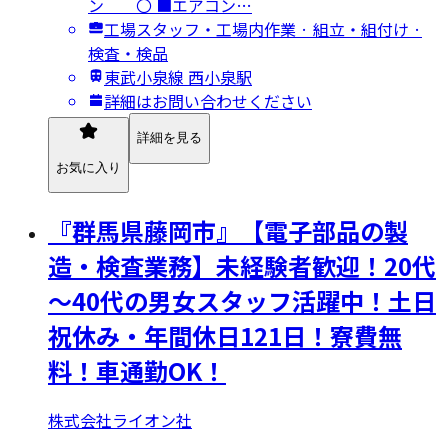
ン 〇 ■エアコン…
工場スタッフ・工場内作業 · 組立・組付け ·
検査・検品
東武小泉線 西小泉駅
詳細はお問い合わせください
詳細を見る
お気に入り
『群馬県藤岡市』【電子部品の製
造・検査業務】未経験者歓迎！20代
～40代の男女スタッフ活躍中！土日
祝休み・年間休日121日！寮費無
料！車通勤OK！
株式会社ライオン社