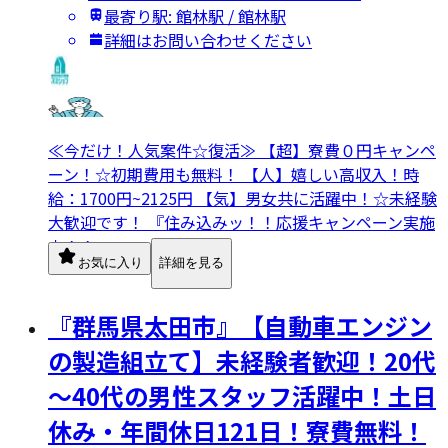
最寄り駅: 館林駅 / 館林駅
詳細はお問い合わせください
≪今だけ！人気案件☆復活≫ 【超】寮費０円キャンペ
ーン！☆初期費用も無料！ 【人】嬉しい高収入！時
給：1700円~2125円 【気】男女共に活躍中！☆未経験
大歓迎です！ 『住み込みッ！！応援キャンペーン実施
中！！』
お気に入り
詳細を見る
『群馬県太田市』【自動車エンジン
の製造組立て】未経験者歓迎！20代
～40代の男性スタッフ活躍中！土日
休み・年間休日121日！寮費無料！