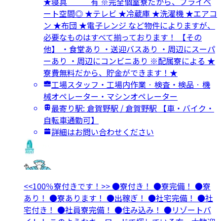
★寝具 有 ※完全個室寮だから、プライベ
ート空間◎ ★テレビ ★冷蔵庫 ★洗濯機 ★エアコ
ン ★布団 ★電子レンジ など物件によりますが、
必要なものはすべて揃っております！ 【その
他】 ・食堂あり ・送迎バスあり ・周辺にスーパ
ーあり ・周辺にコンビニあり ※配属寮による ★
寮費無料だから、貯金ができます！★
工場スタッフ・工場内作業 · 検査・検品 · 機
械オペレーター・マシンオペレーター
最寄り駅: 倉賀野駅 / 倉賀野駅 【車・バイク・
自転車通勤可】
詳細はお問い合わせください
<<100％寮付きです！>> ●寮付き！ ●寮完備！ ●寮
あり！ ●寮あります！ ●出稼ぎ！ ●社宅完備！ ●社
宅付き！ ●社員寮完備！ ●住み込み！ ●リゾートバ