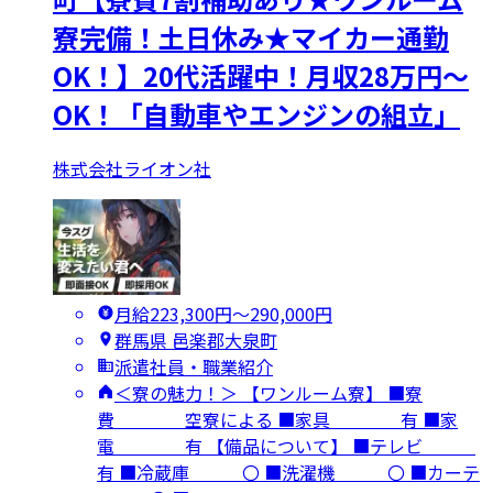
寮完備！土日休み★マイカー通勤
OK！】20代活躍中！月収28万円～
OK！「自動車やエンジンの組立」
株式会社ライオン社
月給223,300円〜290,000円
群馬県 邑楽郡大泉町
派遣社員・職業紹介
＜寮の魅力！＞ 【ワンルーム寮】 ■寮
費 空寮による ■家具 有 ■家
電 有 【備品について】 ■テレビ
有 ■冷蔵庫 〇 ■洗濯機 〇 ■カーテ