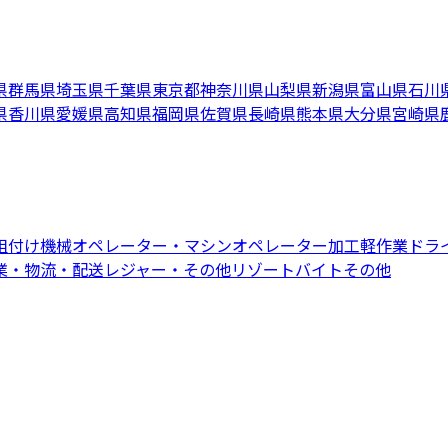
県
群馬県
埼玉県
千葉県
東京都
神奈川県
山梨県
新潟県
富山県
石川
県
香川県
愛媛県
高知県
福岡県
佐賀県
長崎県
熊本県
大分県
宮崎県
組付け
機械オペレーター・マシンオペレーター
加工
軽作業
ドラ
業・物流・配送
レジャー・その他リゾートバイト
その他