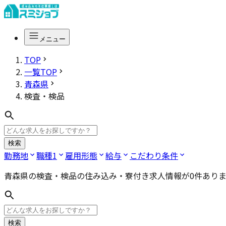
メニュー
TOP
一覧TOP
青森県
検査・検品
検索
勤務地
職種
1
雇用形態
給与
こだわり条件
青森県の検査・検品
の住み込み・寮付き求人情報が
0
件あり
検索