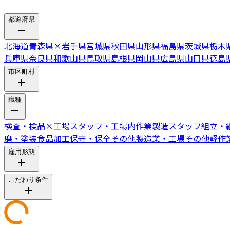
都道府県
北海道
青森県
×
岩手県
宮城県
秋田県
山形県
福島県
茨城県
栃木
兵庫県
奈良県
和歌山県
鳥取県
島根県
岡山県
広島県
山口県
徳島
市区町村
職種
検査・検品
×
工場スタッフ・工場内作業
製造スタッフ
組立・
磨・塗装
食品加工
保守・保全
その他製造業・工場
その他軽作
雇用形態
こだわり条件