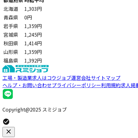
北海道
1,303円
青森県
0円
岩手県
1,359円
宮城県
1,245円
秋田県
1,414円
山形県
1,359円
福島県
1,392円
工場・製造業求人はコウジョブ
運営会社
サイトマップ
ヘルプ・お問い合わせ
プライバシーポリシー
利用規約
求人掲
Copyright@2025 スミジョブ