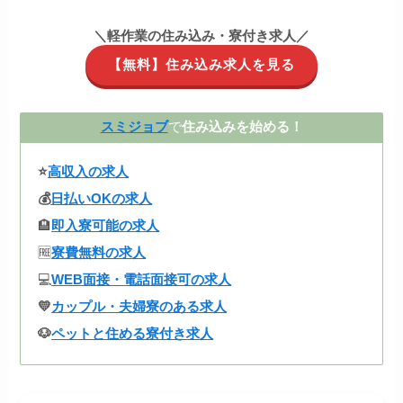
＼軽作業の住み込み・寮付き求人／
【無料】住み込み求人を見る
スミジョブ
で
住み込みを始める！
⭐
高収入の求人
💰
日払いOKの求人
🏨
即入寮可能の求人
🆓
寮費無料の求人
💻
WEB面接・電話面接可の求人
💛
カップル・夫婦寮のある求人
🐶
ペットと住める寮付き求人