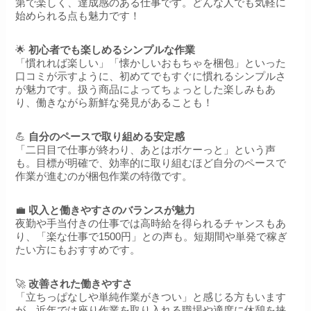
第で楽しく、達成感のある仕事です。どんな人でも気軽に
始められる点も魅力です！
🌟
初心者でも楽しめるシンプルな作業
「慣れれば楽しい」「懐かしいおもちゃを梱包」といった
口コミが示すように、初めてでもすぐに慣れるシンプルさ
が魅力です。扱う商品によってちょっとした楽しみもあ
り、働きながら新鮮な発見があることも！
💪
自分のペースで取り組める安定感
「二日目で仕事が終わり、あとはボケーっと」という声
も。目標が明確で、効率的に取り組むほど自分のペースで
作業が進むのが梱包作業の特徴です。
💼
収入と働きやすさのバランスが魅力
夜勤や手当付きの仕事では高時給を得られるチャンスもあ
り、「楽な仕事で1500円」との声も。短期間や単発で稼ぎ
たい方にもおすすめです。
🚀
改善された働きやすさ
「立ちっぱなしや単純作業がきつい」と感じる方もいます
が、近年では座り作業を取り入れる職場や適度に休憩を挟