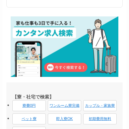
【寮・社宅で検索】
寮費0円
ワンルーム寮完備
カップル・家族寮
ペット寮
即入寮OK
初期費用無料