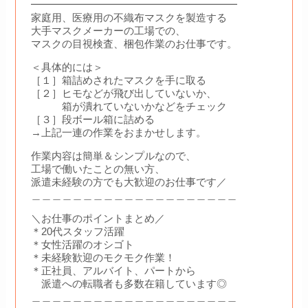
━━━━━━━━━━━━━━━━━━━━
家庭用、医療用の不織布マスクを製造する
大手マスクメーカーの工場での、
マスクの目視検査、梱包作業のお仕事です。
＜具体的には＞
［１］箱詰めされたマスクを手に取る
［２］ヒモなどが飛び出していないか、
箱が潰れていないかなどをチェック
［３］段ボール箱に詰める
→上記一連の作業をおまかせします。
作業内容は簡単＆シンプルなので、
工場で働いたことの無い方、
派遣未経験の方でも大歓迎のお仕事です／
＿＿＿＿＿＿＿＿＿＿＿＿＿＿＿＿＿＿＿＿
＼お仕事のポイントまとめ／
＊20代スタッフ活躍
＊女性活躍のオシゴト
＊未経験歓迎のモクモク作業！
＊正社員、アルバイト、パートから
派遣への転職者も多数在籍しています◎
＿＿＿＿＿＿＿＿＿＿＿＿＿＿＿＿＿＿＿＿