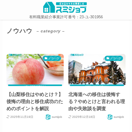
有料職業紹介事業許可番号：23-ユ-301956
ノウハウ
– category –
ノウハウ
ノウハウ
【山梨移住はやめとけ？】
北海道への移住は後悔す
後悔の理由と移住成功のた
る？やめとけと言われる理
めのポイントを解説
由や失敗談を調査
2025年11月19日
2025年12月18日
sumijob
sumijob