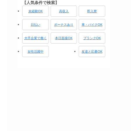
【人気条件で検索】
未経験OK
高収入
即入寮
日払い
ボーナスあり
車・バイクOK
大手企業で働く
本日面接OK
ブランクOK
女性活躍中
友達と応募OK