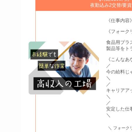
夜勤込み2交替/要
《仕事内容
《フォーク
食品用プラ
製品等をト
《こんなあ
／
今の給料じ
＼
／
キャリアア
＼
／
安定した仕
＼
＼ フォーク