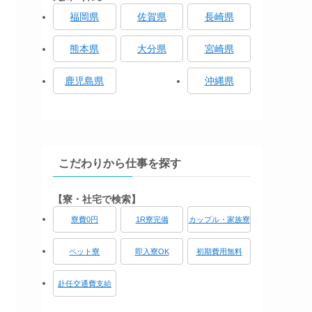
福岡県
佐賀県
長崎県
熊本県
大分県
宮崎県
鹿児島県
沖縄県
こだわりから仕事を探す
【寮・社宅で検索】
寮費0円
1R寮完備
カップル・家族寮
ペット寮
即入寮OK
初期費用無料
赴任交通費支給