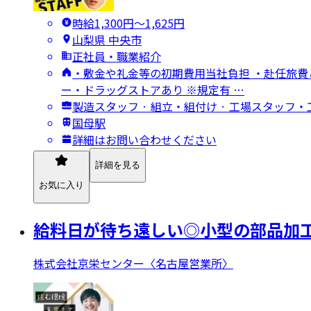
時給1,300円〜1,625円
山梨県 中央市
正社員・職業紹介
・敷金や礼金等の初期費用当社負担 ・赴任旅費＆
ー・ドラッグストアあり ※規定有 …
製造スタッフ · 組立・組付け · 工場スタッフ
国母駅
詳細はお問い合わせください
詳細を見る
お気に入り
給料日が待ち遠しい◎小型の部品加工
株式会社京栄センター〈名古屋営業所〉