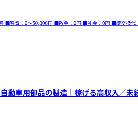
■寮費：0～50,000円 ■敷金：0円 ■礼金：0円 ■鍵交換
＞自動車用部品の製造｜稼げる高収入／未経