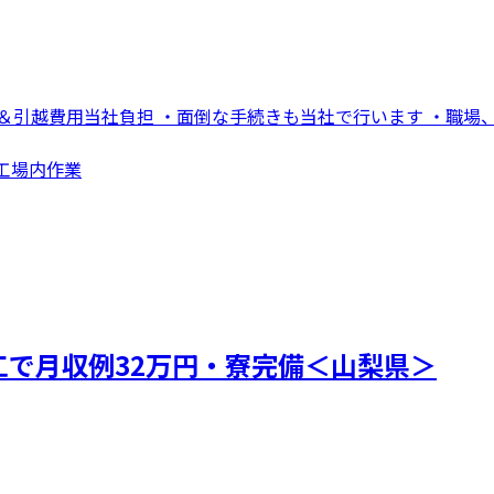
引越費用当社負担 ・面倒な手続きも当社で行います ・職場、最
・工場内作業
で月収例32万円・寮完備＜山梨県＞