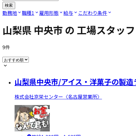
検索
勤務地
職種
1
雇用形態
給与
こだわり条件
山梨県 中央市
の
工場スタッフ
9
件
山梨県中央市/アイス・洋菓子の製造
株式会社京栄センター〈名古屋営業所〉