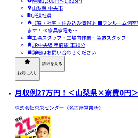
時給1,300円〜1,625円
山梨県 中央市
派遣社員
《寮・社宅・住み込み情報≫ ■ワンルーム個室寮 
ます！ ≪家具家電も…
工場スタッフ・工場内作業 · 製造スタッフ
JR中央線 甲府駅 車30分
詳細はお問い合わせください
詳細を見る
お気に入り
月収例27万円！＜山梨県×寮費0円
株式会社京栄センター〈名古屋営業所〉