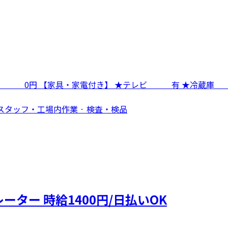
★寮費 0円 【家具・家電付き】 ★テレビ 有 ★冷
スタッフ・工場内作業 · 検査・検品
ター 時給1400円/日払いOK