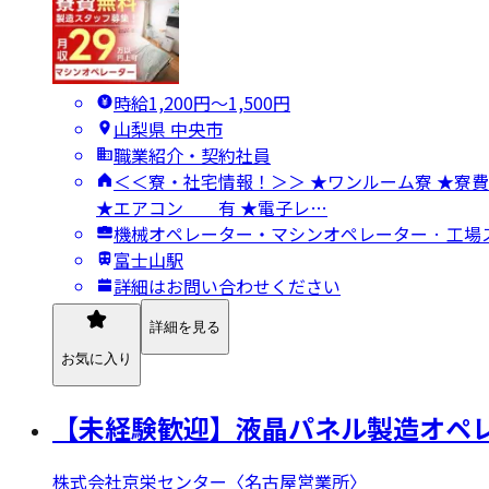
時給1,200円〜1,500円
山梨県 中央市
職業紹介・契約社員
＜＜寮・社宅情報！＞＞ ★ワンルーム寮 
★エアコン 有 ★電子レ…
機械オペレーター・マシンオペレーター · 工場
富士山駅
詳細はお問い合わせください
詳細を見る
お気に入り
【未経験歓迎】液晶パネル製造オペレー
株式会社京栄センター〈名古屋営業所〉