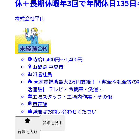
休＋長期休暇年3回で年間休日135日
株式会社平山
時給1,400円〜1,400円
山梨県 中央市
派遣社員
★家賃補助最大2万円支給！ ・敷金や礼金等の初
活備品】 テレビ・冷蔵庫・洗濯…
工場スタッフ・工場内作業 · その他
東花輪
詳細はお問い合わせください
詳細を見る
お気に入り