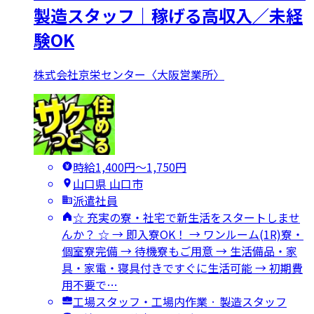
製造スタッフ｜稼げる高収入／未経
験OK
株式会社京栄センター〈大阪営業所〉
時給1,400円〜1,750円
山口県 山口市
派遣社員
☆ 充実の寮・社宅で新生活をスタートしませ
んか？ ☆ → 即入寮OK！ → ワンルーム(1R)寮・
個室寮完備 → 待機寮もご用意 → 生活備品・家
具・家電・寝具付きですぐに生活可能 → 初期費
用不要で…
工場スタッフ・工場内作業 · 製造スタッフ