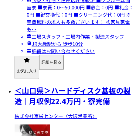
室寮 ■寮費：0～50,000円 ■敷金：0円 ■礼金：
0円 ■鍵交換代：0円 ■クリーニング代：0円 ※
寮費無料の求人も多数ございます！ ≪家具家電
も…
工場スタッフ・工場内作業 · 製造スタッフ
JR大歳駅から 徒歩10分
詳細はお問い合わせください
詳細を見る
お気に入り
＜山口県＞ハードディスク基板の製
造｜月収例22.4万円・寮完備
株式会社京栄センター〈大阪営業所〉