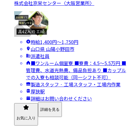
株式会社京栄センター〈大阪営業所〉
時給1,400円〜1,750円
山口県 山陽小野田市
派遣社員
■ワンルーム個室寮 ■寮費：4.5～5.5万円 ■
管理費、水道光熱費、備品負担あり ■カップル
での入寮も相談可能（同一シフト不可）
製造スタッフ · 工場スタッフ・工場内作業
厚狭駅
詳細はお問い合わせください
詳細を見る
お気に入り