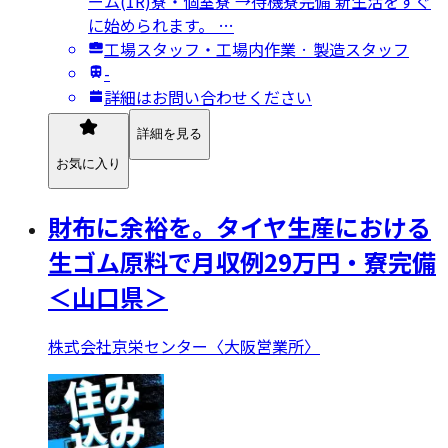
ーム(1R)寮・個室寮 →待機寮完備 新生活をすぐ
に始められます。 …
工場スタッフ・工場内作業 · 製造スタッフ
-
詳細はお問い合わせください
詳細を見る
お気に入り
財布に余裕を。タイヤ⽣産における
⽣ゴム原料で月収例29万円・寮完備
＜山口県＞
株式会社京栄センター〈大阪営業所〉