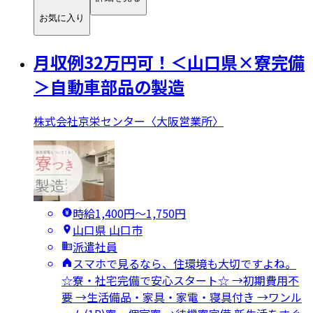
お気に入り
月収例32万円可！＜山口県×寮完備
＞自動車部品の製造
株式会社京栄センター〈大阪営業所〉
時給1,400円〜1,750円
山口県 山口市
派遣社員
スマホで見るなら、住環境も大切ですよね。
☆寮・社宅完備で安心スタート☆ →初期費用不
要 →生活備品・家具・家電・寝具付き →ワンル