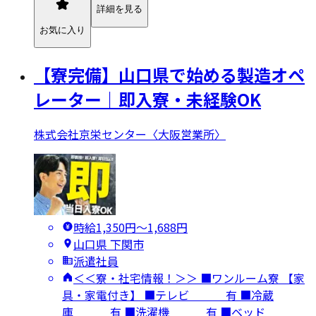
詳細を見る
お気に入り
【寮完備】山口県で始める製造オペ
レーター｜即入寮・未経験OK
株式会社京栄センター〈大阪営業所〉
時給1,350円〜1,688円
山口県 下関市
派遣社員
＜＜寮・社宅情報！＞＞ ■ワンルーム寮 【家
具・家電付き】 ■テレビ 有 ■冷蔵
庫 有 ■洗濯機 有 ■ベッド