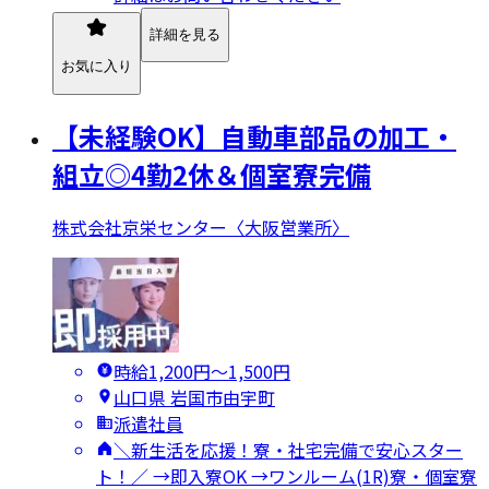
詳細を見る
お気に入り
【未経験OK】自動車部品の加工・
組立◎4勤2休＆個室寮完備
株式会社京栄センター〈大阪営業所〉
時給1,200円〜1,500円
山口県 岩国市由宇町
派遣社員
＼新生活を応援！寮・社宅完備で安心スター
ト！／ →即入寮OK →ワンルーム(1R)寮・個室寮