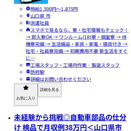
時給1,500円〜1,875円
山口県 市
派遣社員
スマホで見るなら、寮・社宅情報もチェック！
→ 即入寮OK → ワンルーム(1R)寮・個室寮 → 待
機寮完備 → 生活備品・家具・家電・寝具付き →
社宅・社員寮完備 → 初期費用不要 新生活をすぐ
に…
工場スタッフ・工場内作業 · 製造スタッフ
防府駅
詳細はお問い合わせください
詳細を見る
お気に入り
未経験から挑戦◎自動車部品の仕分
け 検品で月収例38万円＜山口県市