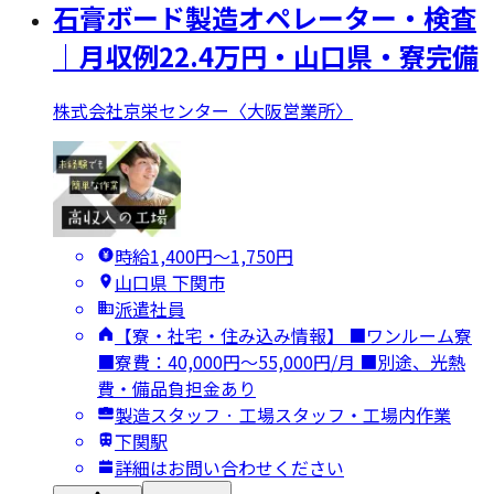
石膏ボード製造オペレーター・検査
｜月収例22.4万円・山口県・寮完備
株式会社京栄センター〈大阪営業所〉
時給1,400円〜1,750円
山口県 下関市
派遣社員
【寮・社宅・住み込み情報】 ■ワンルーム寮
■寮費：40,000円～55,000円/月 ■別途、光熱
費・備品負担金あり
製造スタッフ · 工場スタッフ・工場内作業
下関駅
詳細はお問い合わせください