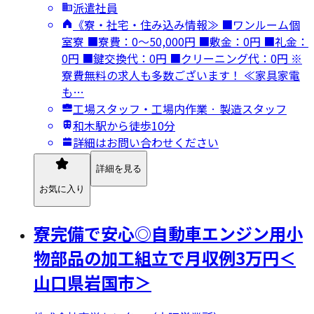
派遣社員
《寮・社宅・住み込み情報≫ ■ワンルーム個
室寮 ■寮費：0～50,000円 ■敷金：0円 ■礼金：
0円 ■鍵交換代：0円 ■クリーニング代：0円 ※
寮費無料の求人も多数ございます！ ≪家具家電
も…
工場スタッフ・工場内作業 · 製造スタッフ
和木駅から徒歩10分
詳細はお問い合わせください
詳細を見る
お気に入り
寮完備で安心◎自動車エンジン用小
物部品の加工組立で月収例3万円＜
山口県岩国市＞