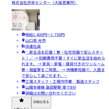
株式会社京栄センター〈大阪営業所〉
時給1,400円〜1,750円
山口県 光市
派遣社員
＼新生活を応援！寮・社宅完備で安心スター
ト！／ → 初期費用不要！すぐに新生活を始めら
れます。 → 家具・家電・寝具付きのワンルーム
寮・個室寮をご用意。 → 待機寮完備で、入居ま
で安心して過ごせます。…
工場スタッフ・工場内作業 · 製造スタッフ
山陽本線線 島田駅駅 車で8分
詳細はお問い合わせください
詳細を見る