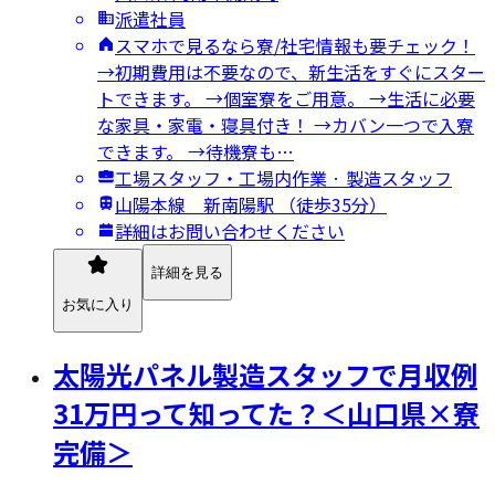
派遣社員
スマホで見るなら寮/社宅情報も要チェック！
→初期費用は不要なので、新生活をすぐにスター
トできます。 →個室寮をご用意。 →生活に必要
な家具・家電・寝具付き！ →カバン一つで入寮
できます。 →待機寮も…
工場スタッフ・工場内作業 · 製造スタッフ
山陽本線 新南陽駅 （徒歩35分）
詳細はお問い合わせください
詳細を見る
お気に入り
太陽光パネル製造スタッフで月収例
31万円って知ってた？＜山口県×寮
完備＞