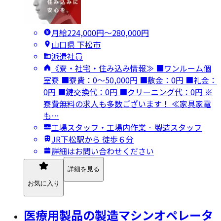
月給224,000円〜280,000円
山口県 下松市
派遣社員
《寮・社宅・住み込み情報≫ ■ワンルーム個
室寮 ■寮費：0～50,000円 ■敷金：0円 ■礼金：
0円 ■鍵交換代：0円 ■クリーニング代：0円 ※
寮費無料の求人も多数ございます！ ≪家具家電
も…
工場スタッフ・工場内作業 · 製造スタッフ
JR下松駅から 徒歩６分
詳細はお問い合わせください
詳細を見る
お気に入り
医療用製品の製造マシンオペレータ