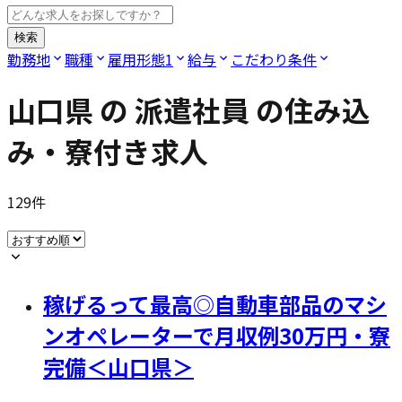
検索
勤務地
職種
雇用形態
1
給与
こだわり条件
山口県
の
派遣社員
の住み込
み・寮付き求人
129
件
稼げるって最高◎自動車部品のマシ
ンオペレーターで月収例30万円・寮
完備＜山口県＞