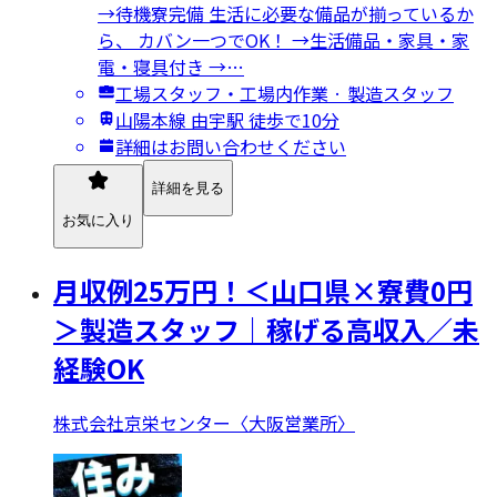
→待機寮完備 生活に必要な備品が揃っているか
ら、 カバン一つでOK！ →生活備品・家具・家
電・寝具付き →…
工場スタッフ・工場内作業 · 製造スタッフ
山陽本線 由宇駅 徒歩で10分
詳細はお問い合わせください
詳細を見る
お気に入り
月収例25万円！＜山口県×寮費0円
＞製造スタッフ｜稼げる高収入／未
経験OK
株式会社京栄センター〈大阪営業所〉