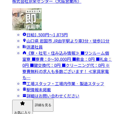
株式会社京栄センター〈大阪営業所〉
日給1,500円〜1,875円
山口県 岩国市 JR由宇駅より車3分・徒歩11分
派遣社員
《寮・社宅・住み込み情報≫ ■ワンルーム個
室寮 ■寮費：0～50,000円 ■敷金：0円 ■礼金：
0円 ■鍵交換代：0円 ■クリーニング代：0円 ※
寮費無料の求人も多数ございます！ ≪家具家電
も…
工場スタッフ・工場内作業 · 製造スタッフ
駅情報未掲載
詳細はお問い合わせください
詳細を見る
お気に入り