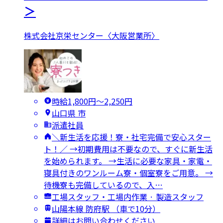
＞
株式会社京栄センター〈大阪営業所〉
時給1,800円〜2,250円
山口県 市
派遣社員
＼新生活を応援！寮・社宅完備で安心スター
ト！／ →初期費用は不要なので、すぐに新生活
を始められます。 →生活に必要な家具・家電・
寝具付きのワンルーム寮・個室寮をご用意。 →
待機寮も完備しているので、入…
工場スタッフ・工場内作業 · 製造スタッフ
山陽本線 防府駅 （車で10分）
詳細はお問い合わせください