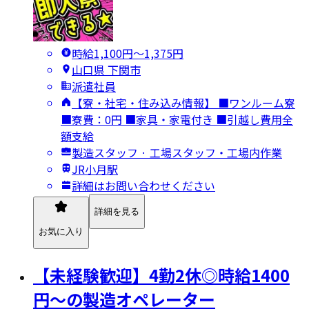
時給1,100円〜1,375円
山口県 下関市
派遣社員
【寮・社宅・住み込み情報】 ■ワンルーム寮
■寮費：0円 ■家具・家電付き ■引越し費用全
額支給
製造スタッフ · 工場スタッフ・工場内作業
JR小月駅
詳細はお問い合わせください
詳細を見る
お気に入り
【未経験歓迎】4勤2休◎時給1400
円～の製造オペレーター