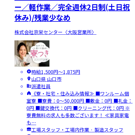
ー／軽作業／完全週休2日制(土日祝
休み)/残業少なめ
株式会社京栄センター〈大阪営業所〉
時給1,500円〜1,875円
山口県 山口市
派遣社員
《寮・社宅・住み込み情報≫ ■ワンルーム個
室寮 ■寮費：0～50,000円 ■敷金：0円 ■礼金：
0円 ■鍵交換代：0円 ■クリーニング代：0円 ※
寮費無料の求人も多数ございます！ ≪家具家電
も…
工場スタッフ・工場内作業 · 製造スタッフ