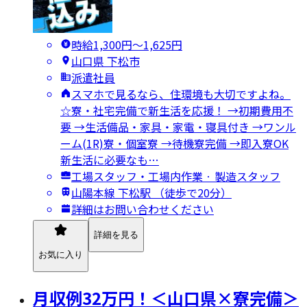
時給1,300円〜1,625円
山口県 下松市
派遣社員
スマホで見るなら、住環境も大切ですよね。
☆寮・社宅完備で新生活を応援！ →初期費用不
要 →生活備品・家具・家電・寝具付き →ワンル
ーム(1R)寮・個室寮 →待機寮完備 →即入寮OK
新生活に必要なも…
工場スタッフ・工場内作業 · 製造スタッフ
山陽本線 下松駅 （徒歩で20分）
詳細はお問い合わせください
詳細を見る
お気に入り
月収例32万円！＜山口県×寮完備＞