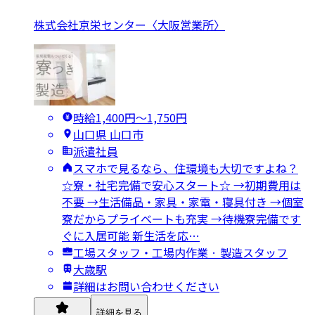
株式会社京栄センター〈大阪営業所〉
時給1,400円〜1,750円
山口県 山口市
派遣社員
スマホで見るなら、住環境も大切ですよね？
☆寮・社宅完備で安心スタート☆ →初期費用は
不要 →生活備品・家具・家電・寝具付き →個室
寮だからプライベートも充実 →待機寮完備です
ぐに入居可能 新生活を応…
工場スタッフ・工場内作業 · 製造スタッフ
大歳駅
詳細はお問い合わせください
詳細を見る