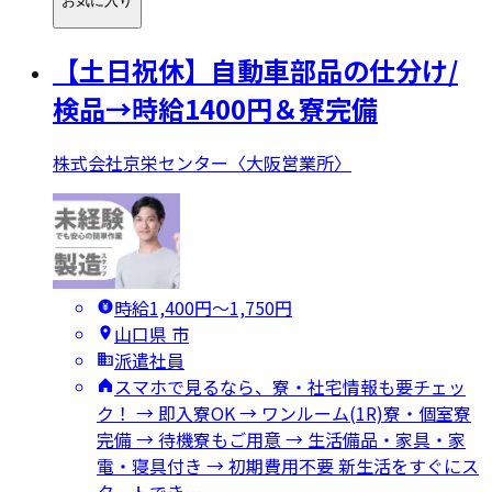
お気に入り
【土日祝休】自動車部品の仕分け/
検品→時給1400円＆寮完備
株式会社京栄センター〈大阪営業所〉
時給1,400円〜1,750円
山口県 市
派遣社員
スマホで見るなら、寮・社宅情報も要チェッ
ク！ → 即入寮OK → ワンルーム(1R)寮・個室寮
完備 → 待機寮もご用意 → 生活備品・家具・家
電・寝具付き → 初期費用不要 新生活をすぐにス
タートでき…