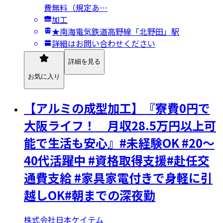
費無料（規定あ…
加工
★南海電気鉄道高野線「北野田」駅
詳細はお問い合わせください
詳細を見る
お気に入り
【アルミの成型加工】『寮費0円で
大阪ライフ！ 月収28.5万円以上可
能で生活も安心』#未経験OK #20～
40代活躍中 #資格取得支援#赴任交
通費支給 #家具家電付きで身軽に引
越しOK#朝までの深夜勤
株式会社日本ケイテム