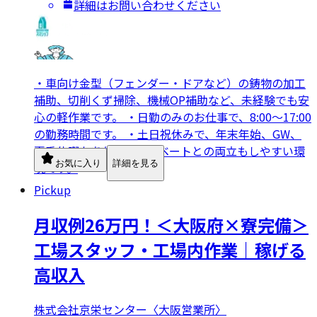
詳細はお問い合わせください
・車向け金型（フェンダー・ドアなど）の鋳物の加工
補助、切削くず掃除、機械OP補助など、未経験でも安
心の軽作業です。 ・日勤のみのお仕事で、8:00～17:00
の勤務時間です。 ・土日祝休みで、年末年始、GW、
夏季休暇もあり、プライベートとの両立もしやすい環
お気に入り
詳細を見る
境です。
Pickup
月収例26万円！＜大阪府×寮完備＞
工場スタッフ・工場内作業｜稼げる
高収入
株式会社京栄センター〈大阪営業所〉