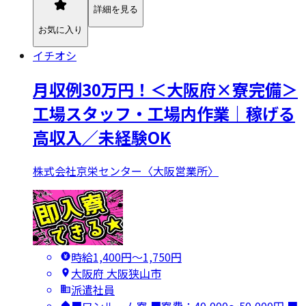
詳細を見る
お気に入り
イチオシ
月収例30万円！＜大阪府×寮完備＞
工場スタッフ・工場内作業｜稼げる
高収入／未経験OK
株式会社京栄センター〈大阪営業所〉
時給1,400円〜1,750円
大阪府 大阪狭山市
派遣社員
■ワンルーム寮 ■寮費：40,000～50,000円 ■