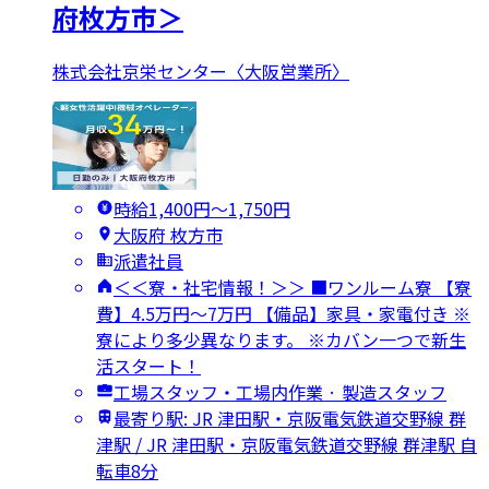
府枚方市＞
株式会社京栄センター〈大阪営業所〉
時給1,400円〜1,750円
大阪府 枚方市
派遣社員
＜＜寮・社宅情報！＞＞ ■ワンルーム寮 【寮
費】4.5万円～7万円 【備品】家具・家電付き ※
寮により多少異なります。 ※カバン一つで新生
活スタート！
工場スタッフ・工場内作業 · 製造スタッフ
最寄り駅: JR 津田駅・京阪電気鉄道交野線 群
津駅 / JR 津田駅・京阪電気鉄道交野線 群津駅 自
転車8分