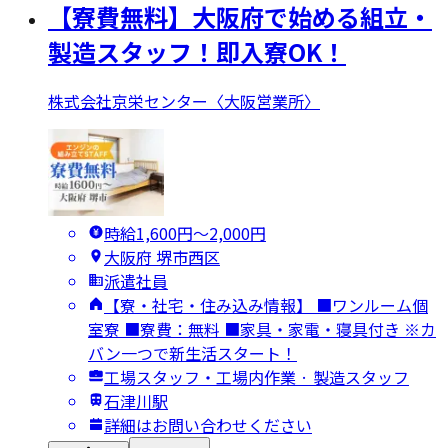
【寮費無料】大阪府で始める組立・
製造スタッフ！即入寮OK！
株式会社京栄センター〈大阪営業所〉
時給1,600円〜2,000円
大阪府 堺市西区
派遣社員
【寮・社宅・住み込み情報】 ■ワンルーム個
室寮 ■寮費：無料 ■家具・家電・寝具付き ※カ
バン一つで新生活スタート！
工場スタッフ・工場内作業 · 製造スタッフ
石津川駅
詳細はお問い合わせください