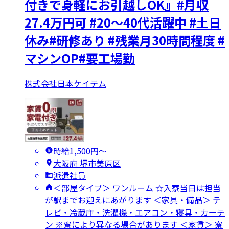
付きで身軽にお引越しOK』#月収
27.4万円可 #20～40代活躍中 #土日
休み#研修あり #残業月30時間程度 #
マシンOP#要工場勤
株式会社日本ケイテム
時給1,500円〜
大阪府 堺市美原区
派遣社員
＜部屋タイプ＞ ワンルーム ☆入寮当日は担当
が駅までお迎えにあがります ＜家具・備品＞ テ
レビ・冷蔵庫・洗濯機・エアコン・寝具・カーテ
ン ※寮により異なる場合があります ＜家賃＞ 寮