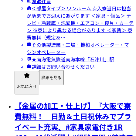
派遣社員
＜部屋タイプ＞ ワンルーム ☆入寮当日は担当
が駅までお迎えにあがります ＜家具・備品＞ テ
レビ・冷蔵庫・洗濯機・エアコン・寝具・カーテ
ン ※寮により異なる場合があります ＜家賃＞ 寮
費無料（規定あ…
その他製造業・工場 · 機械オペレーター・マ
シンオペレーター
★南海電気鉄道南海本線「石津川」駅
詳細はお問い合わせください
詳細を見る
お気に入り
【金属の加工・仕上げ】『大阪で寮
費無料！ 日勤＆土日祝休みでプラ
イベート充実』#家具家電付き1R