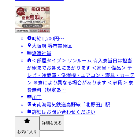
時給1,200円〜
大阪府 堺市美原区
派遣社員
＜部屋タイプ＞ ワンルーム ☆入寮当日は担当
が駅までお迎えにあがります ＜家具・備品＞ テ
レビ・冷蔵庫・洗濯機・エアコン・寝具・カーテ
ン ※寮により異なる場合があります ＜家賃＞ 寮
費無料（規定あ…
加工
★南海電気鉄道高野線「北野田」駅
詳細はお問い合わせください
詳細を見る
お気に入り