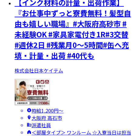
【インク材料の計量・出荷作業】
『お仕事中ずっと寮費無料！髪型自
由も嬉しい職場』#大阪府高砂市 #
未経験OK #家具家電付き1R#3交替
#週休2日 #残業月0～5時間#缶へ充
填・計量・出荷 #40代も
株式会社日本ケイテム
時給1,200円〜
大阪府 高石市
派遣社員
＜部屋タイプ＞ ワンルーム ☆入寮当日は担当