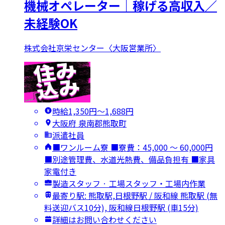
機械オペレーター｜稼げる高収入／
未経験OK
株式会社京栄センター〈大阪営業所〉
時給1,350円〜1,688円
大阪府 泉南郡熊取町
派遣社員
■ワンルーム寮 ■寮費：45,000 ～ 60,000円
■別途管理費、水道光熱費、備品負担有 ■家具
家電付き
製造スタッフ · 工場スタッフ・工場内作業
最寄り駅: 熊取駅,日根野駅 / 阪和線 熊取駅 (無
料送迎バス10分), 阪和線日根野駅 (車15分)
詳細はお問い合わせください