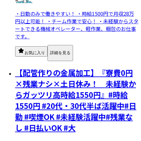
・日勤のみで働きやすい！ ・時給1500円で月収28万
円以上可能！ ・チーム作業で安心！ ・未経験からスタ
ートできる機械オペレーター、軽作業、梱包のお仕事
です。
お気に入り
詳細を見る
【配管作りの金属加工】『寮費0円
×残業ナシ×土日休み！ 未経験か
らガッツリ高時給1550円』#時給
1550円 #20代・30代半ば活躍中#日
勤 #喫煙OK #未経験活躍中#残業な
し #日払いOK #大