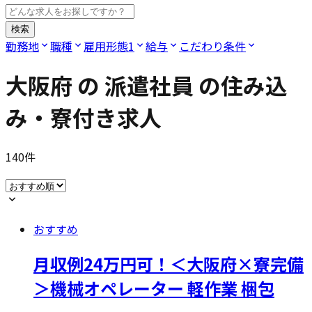
検索
勤務地
職種
雇用形態
1
給与
こだわり条件
大阪府
の
派遣社員
の住み込
み・寮付き求人
140
件
おすすめ
月収例24万円可！＜大阪府×寮完備
＞機械オペレーター 軽作業 梱包