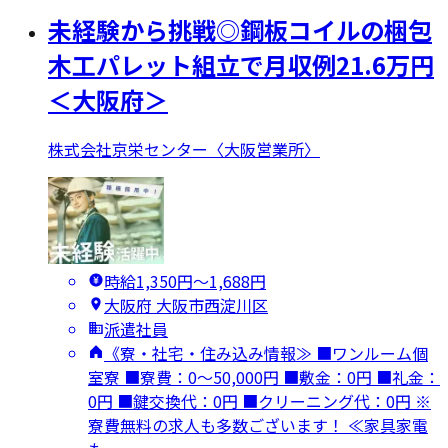
未経験から挑戦◎鋼板コイルの梱包
木工パレット組立で月収例21.6万円
＜大阪府＞
株式会社京栄センター〈大阪営業所〉
時給1,350円〜1,688円
大阪府 大阪市西淀川区
派遣社員
《寮・社宅・住み込み情報≫ ■ワンルーム個
室寮 ■寮費：0～50,000円 ■敷金：0円 ■礼金：
0円 ■鍵交換代：0円 ■クリーニング代：0円 ※
寮費無料の求人も多数ございます！ ≪家具家電