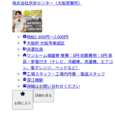
株式会社京栄センター〈大阪営業所〉
時給1,600円〜2,000円
大阪府 大阪市東成区
派遣社員
ワンルーム個室寮 寮費：0円 初期費用：0円 家
具・家電付き（テレビ、冷蔵庫、洗濯機、エアコ
ン、電子レンジ、ベッドなど）
工場スタッフ・工場内作業 · 製造スタッフ
深江橋駅
詳細はお問い合わせください
詳細を見る
お気に入り