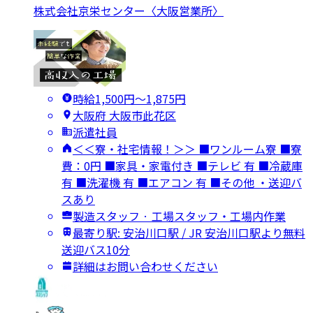
株式会社京栄センター〈大阪営業所〉
時給1,500円〜1,875円
大阪府 大阪市此花区
派遣社員
＜＜寮・社宅情報！＞＞ ■ワンルーム寮 ■寮
費：0円 ■家具・家電付き ■テレビ 有 ■冷蔵庫
有 ■洗濯機 有 ■エアコン 有 ■その他 ・送迎バ
スあり
製造スタッフ · 工場スタッフ・工場内作業
最寄り駅: 安治川口駅 / JR 安治川口駅より無料
送迎バス10分
詳細はお問い合わせください