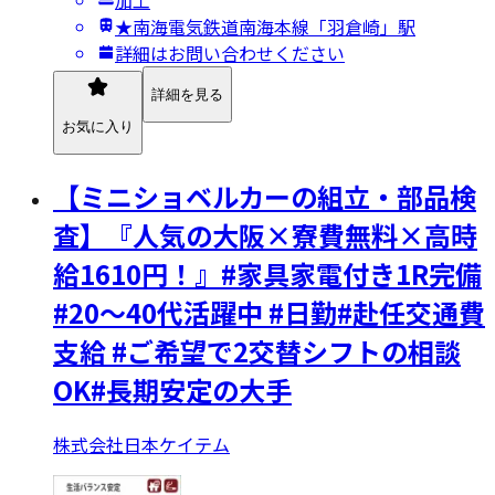
加工
★南海電気鉄道南海本線「羽倉崎」駅
詳細はお問い合わせください
詳細を見る
お気に入り
【ミニショベルカーの組立・部品検
査】『人気の大阪×寮費無料×高時
給1610円！』#家具家電付き1R完備
#20～40代活躍中 #日勤#赴任交通費
支給 #ご希望で2交替シフトの相談
OK#長期安定の大手
株式会社日本ケイテム