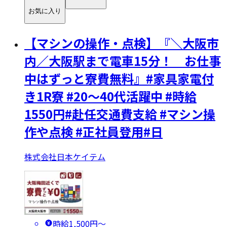
お気に入り
【マシンの操作・点検】『＼大阪市
内／大阪駅まで電車15分！ お仕事
中はずっと寮費無料』#家具家電付
き1R寮 #20～40代活躍中 #時給
1550円#赴任交通費支給 #マシン操
作や点検 #正社員登用#日
株式会社日本ケイテム
時給1,500円〜