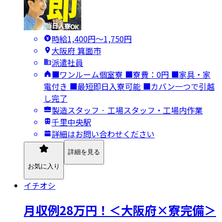
時給1,400円〜1,750円
大阪府 箕面市
派遣社員
■ワンルーム個室寮 ■寮費：0円 ■家具・家
電付き ■最短即日入寮可能 ■カバン一つで引越
し完了
製造スタッフ · 工場スタッフ・工場内作業
千里中央駅
詳細はお問い合わせください
詳細を見る
お気に入り
イチオシ
月収例28万円！＜大阪府×寮完備＞