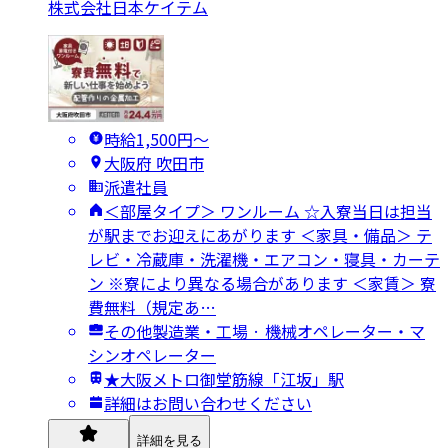
株式会社日本ケイテム
時給1,500円〜
大阪府 吹田市
派遣社員
＜部屋タイプ＞ ワンルーム ☆入寮当日は担当
が駅までお迎えにあがります ＜家具・備品＞ テ
レビ・冷蔵庫・洗濯機・エアコン・寝具・カーテ
ン ※寮により異なる場合があります ＜家賃＞ 寮
費無料（規定あ…
その他製造業・工場 · 機械オペレーター・マ
シンオペレーター
★大阪メトロ御堂筋線「江坂」駅
詳細はお問い合わせください
詳細を見る