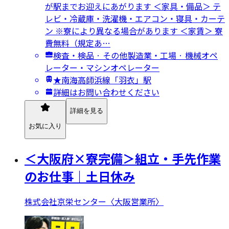
が駅までお迎えにあがります ＜家具・備品＞ テ
レビ・冷蔵庫・洗濯機・エアコン・寝具・カーテ
ン ※寮により異なる場合があります ＜家賃＞ 寮
費無料（規定あ…
検査・検品 · その他製造業・工場 · 機械オペ
レーター・マシンオペレーター
★南海高師浜線「羽衣」駅
詳細はお問い合わせください
詳細を見る
お気に入り
＜大阪府×寮完備＞組立・手先作業
のお仕事｜土日休み
株式会社京栄センター〈大阪営業所〉