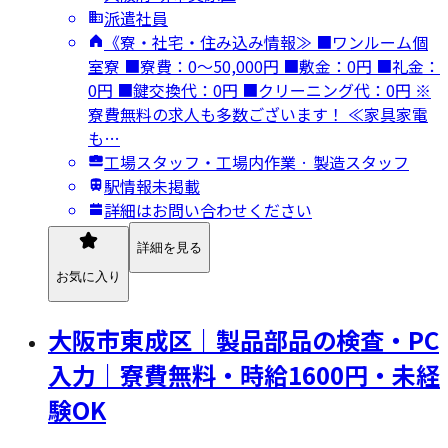
派遣社員
《寮・社宅・住み込み情報≫ ■ワンルーム個
室寮 ■寮費：0～50,000円 ■敷金：0円 ■礼金：
0円 ■鍵交換代：0円 ■クリーニング代：0円 ※
寮費無料の求人も多数ございます！ ≪家具家電
も…
工場スタッフ・工場内作業 · 製造スタッフ
駅情報未掲載
詳細はお問い合わせください
詳細を見る
お気に入り
大阪市東成区｜製品部品の検査・PC
入力｜寮費無料・時給1600円・未経
験OK