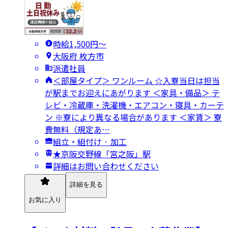
時給1,500円〜
大阪府 枚方市
派遣社員
＜部屋タイプ＞ ワンルーム ☆入寮当日は担当
が駅までお迎えにあがります ＜家具・備品＞ テ
レビ・冷蔵庫・洗濯機・エアコン・寝具・カーテ
ン ※寮により異なる場合があります ＜家賃＞ 寮
費無料（規定あ…
組立・組付け · 加工
★京阪交野線「宮之阪」駅
詳細はお問い合わせください
詳細を見る
お気に入り