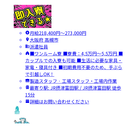
月給218,400円〜273,000円
大阪府 高槻市
派遣社員
■ワンルーム寮 ■寮費：4,5万円～5,5万円 ■
カップルでの入寮も可能 ■生活に必要な家具・
家電・寝具付き ■初期費用不要のため、手ぶら
で引越しOK！
製造スタッフ · 工場スタッフ・工場内作業
最寄り駅: JR摂津富田駅 / JR摂津富田駅 徒歩
15分
詳細はお問い合わせください