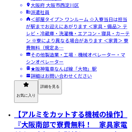
大阪府 大阪市西淀川区
派遣社員
＜部屋タイプ＞ ワンルーム ☆入寮当日は担当
が駅までお迎えにあがります ＜家具・備品＞ テ
レビ・冷蔵庫・洗濯機・エアコン・寝具・カーテ
ン ※寮により異なる場合があります ＜家賃＞ 寮
費無料（規定あ…
その他製造業・工場 · 機械オペレーター・マ
シンオペレーター
★阪神電車なんば線「大物」駅
詳細はお問い合わせください
詳細を見る
お気に入り
【アルミをカットする機械の操作】
『大阪南部で寮費無料！ 家具家電