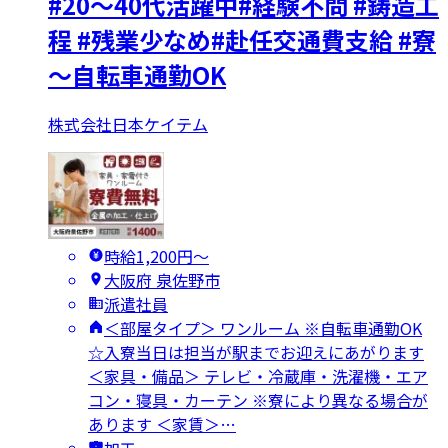
#20～40代活躍中#経験不問 #鋳造工
程 #残業少なめ#赴任交通費支給 #寮
～自転車通勤OK
株式会社日本ケイテム
時給1,200円〜
大阪府 泉佐野市
派遣社員
＜部屋タイプ＞ ワンルーム ※自転車通勤OK
☆入寮当日は担当が駅までお迎えにあがります
＜家具・備品＞ テレビ・冷蔵庫・洗濯機・エア
コン・寝具・カーテン ※寮により異なる場合が
あります ＜家賃＞…