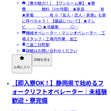
［寮の魅力！］ 【ワンルーム寮】 ★寮
費 無料（3か月間） ★家具 有
★家電 有 ※「友人・恋人・家族」も家
に呼べちゃう！ 【備品について】 ★テレ
ビ 〇 ★冷蔵庫 〇…
機械オペレーター・マシンオペレーター · 工
場スタッフ・工場内作業 · 加工
三島二日町駅
詳細はお問い合わせください
詳細を見る
お気に入り
【即入寮OK！】静岡県で始めるフ
ォークリフトオペレーター｜未経験
歓迎・寮完備