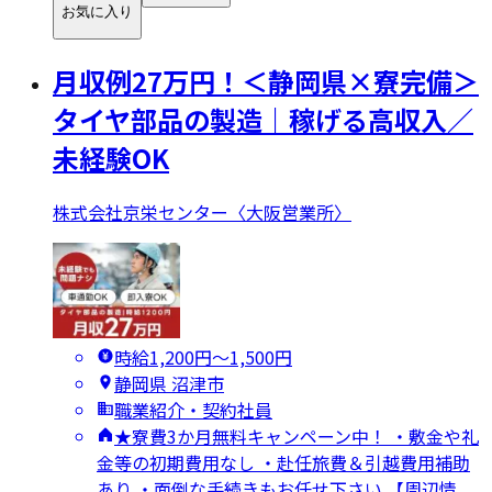
お気に入り
月収例27万円！＜静岡県×寮完備＞
タイヤ部品の製造｜稼げる高収入／
未経験OK
株式会社京栄センター〈大阪営業所〉
時給1,200円〜1,500円
静岡県 沼津市
職業紹介・契約社員
★寮費3か月無料キャンペーン中！ ・敷金や礼
金等の初期費用なし ・赴任旅費＆引越費用補助
あり ・面倒な手続きもお任せ下さい 【周辺情