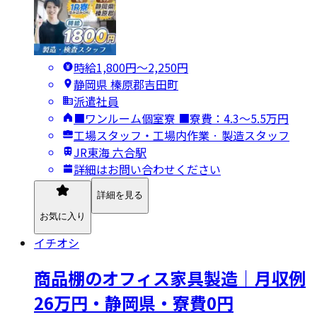
時給1,800円〜2,250円
静岡県 榛原郡吉田町
派遣社員
■ワンルーム個室寮 ■寮費：4.3～5.5万円
工場スタッフ・工場内作業 · 製造スタッフ
JR東海 六合駅
詳細はお問い合わせください
詳細を見る
お気に入り
イチオシ
商品棚のオフィス家具製造｜月収例
26万円・静岡県・寮費0円