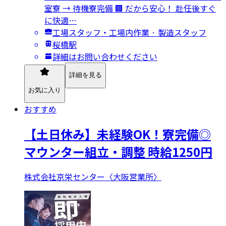
室寮 → 待機寮完備 🏢 だから安心！ 赴任後すぐ
に快適…
工場スタッフ・工場内作業 · 製造スタッフ
桜橋駅
詳細はお問い合わせください
詳細を見る
お気に入り
おすすめ
【土日休み】未経験OK！寮完備◎
マウンター組立・調整 時給1250円
株式会社京栄センター〈大阪営業所〉