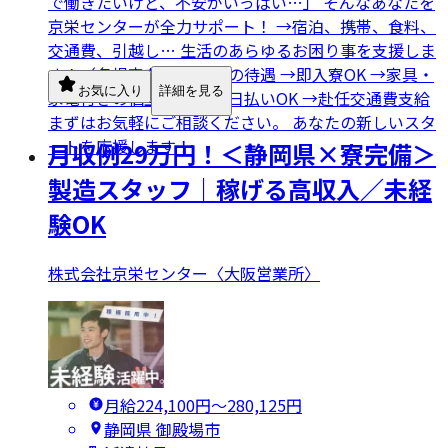
で働きたいけど、不安がいっぱい…」 そんなあなたを
京栄センターが全力サポート！ →宿泊、携帯、食料、
交通費、引越し… 生活のあらゆるお困り事を支援しま
す！（各規定有） ☆充実の待遇 →即入寮OK →家具・
お気に入り
詳細を見る
家電付きの個室寮完備 →日払いOK →赴任交通費支給
まずはお気軽にご相談ください。 あなたの新しいスタ
ートを応援します！
月収例29万円！＜静岡県×寮完備＞
製造スタッフ｜稼げる高収入／未経
験OK
株式会社京栄センター〈大阪営業所〉
月給224,100円〜280,125円
静岡県 御殿場市