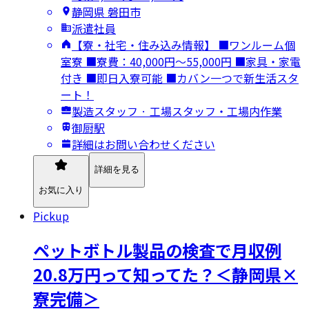
静岡県 磐田市
派遣社員
【寮・社宅・住み込み情報】 ■ワンルーム個
室寮 ■寮費：40,000円～55,000円 ■家具・家電
付き ■即日入寮可能 ■カバン一つで新生活スタ
ート！
製造スタッフ · 工場スタッフ・工場内作業
御厨駅
詳細はお問い合わせください
詳細を見る
お気に入り
Pickup
ペットボトル製品の検査で月収例
20.8万円って知ってた？＜静岡県×
寮完備＞