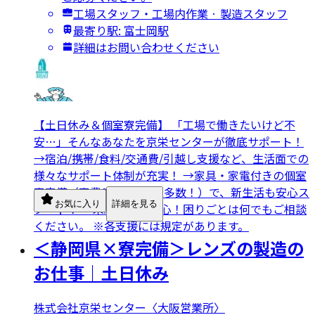
工場スタッフ・工場内作業 · 製造スタッフ
最寄り駅: 富士岡駅
詳細はお問い合わせください
【土日休み＆個室寮完備】 「工場で働きたいけど不
安…」そんなあなたを京栄センターが徹底サポート！
→宿泊/携帯/食料/交通費/引越し支援など、生活面での
様々なサポート体制が充実！ →家具・家電付きの個室
寮完備（寮費0円の求人も多数！）で、新生活も安心ス
お気に入り
詳細を見る
タート！ →未経験でも安心！困りごとは何でもご相談
ください。 ※各支援には規定があります。
＜静岡県×寮完備＞レンズの製造の
お仕事｜土日休み
株式会社京栄センター〈大阪営業所〉