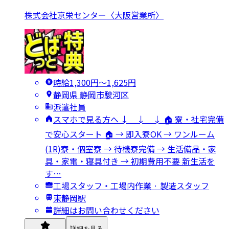
株式会社京栄センター〈大阪営業所〉
時給1,300円〜1,625円
静岡県 静岡市駿河区
派遣社員
スマホで見る方へ ↓ ↓ ↓ 🏠 寮・社宅完備
で安心スタート 🏠 → 即入寮OK → ワンルーム
(1R)寮・個室寮 → 待機寮完備 → 生活備品・家
具・家電・寝具付き → 初期費用不要 新生活を
す…
工場スタッフ・工場内作業 · 製造スタッフ
東静岡駅
詳細はお問い合わせください
詳細を見る