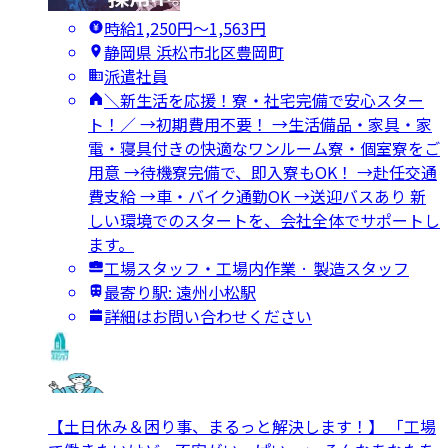
時給1,250円〜1,563円
静岡県 浜松市北区豊岡町
派遣社員
＼新生活を応援！寮・社宅完備で安心スター
ト！／ →初期費用不要！ →生活備品・家具・家
電・寝具付きの快適なワンルーム寮・個室寮をご
用意 →待機寮完備で、即入寮もOK！ →赴任交通
費支給 →車・バイク通勤OK →送迎バスあり 新
しい環境でのスタートを、会社全体でサポートし
ます。
工場スタッフ・工場内作業 · 製造スタッフ
最寄り駅: 遠州小松駅
詳細はお問い合わせください
【土日休み＆困り事、まるっと解決します！】 「工場