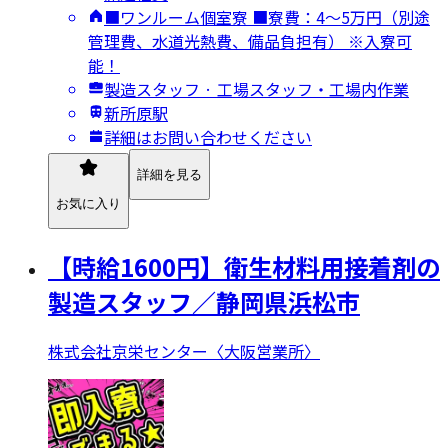
■ワンルーム個室寮 ■寮費：4～5万円（別途
管理費、水道光熱費、備品負担有） ※入寮可
能！
製造スタッフ · 工場スタッフ・工場内作業
新所原駅
詳細はお問い合わせください
詳細を見る
お気に入り
【時給1600円】衛生材料用接着剤の
製造スタッフ／静岡県浜松市
株式会社京栄センター〈大阪営業所〉