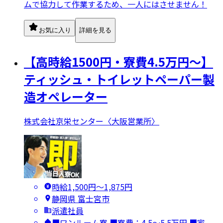
ムで協力して作業するため、一人にはさせません！
お気に入り
詳細を見る
【高時給1500円・寮費4.5万円～】
ティッシュ・トイレットペーパー製
造オペレーター
株式会社京栄センター〈大阪営業所〉
時給1,500円〜1,875円
静岡県 富士宮市
派遣社員
■ワンルーム寮 ■寮費：4.5～5.5万円 ■家