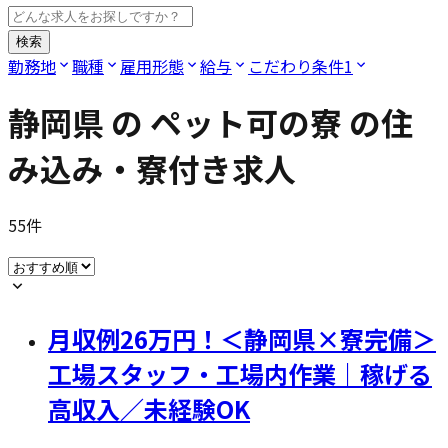
検索
勤務地
職種
雇用形態
給与
こだわり条件
1
静岡県
の
ペット可の寮
の住
み込み・寮付き求人
55
件
月収例26万円！＜静岡県×寮完備＞
工場スタッフ・工場内作業｜稼げる
高収入／未経験OK