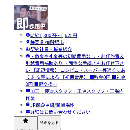
時給1,300円〜1,625円
静岡県 御殿場市
契約社員・職業紹介
・敷金や礼金等の初期費用なし ・赴任旅費＆
引越費用補助あり ・面倒な手続きもお任せ下さ
い 【周辺情報】 コンビニ・スーパー等近くにあ
り♪ ※寮による 【初期費用】 ■敷金0円 ■礼金
0円 ■鍵交換…
加工 · 製造スタッフ · 工場スタッフ・工場内
作業
JR御殿場線/御殿場駅
詳細はお問い合わせください
詳細を見る