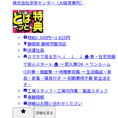
株式会社京栄センター〈大阪営業所〉
時給1,300円〜1,625円
静岡県 静岡市駿河区
派遣社員
スマホで見る方へ ↓ ↓ ↓ 🏠 寮・社宅完備
で安心スタート 🏠 → 即入寮OK → ワンルーム
(1R)寮・個室寮 → 待機寮完備 → 生活備品・家
具・家電・寝具付き → 初期費用不要 新生活を
す…
工場スタッフ・工場内作業 · 製造スタッフ
東静岡駅
詳細はお問い合わせください
詳細を見る