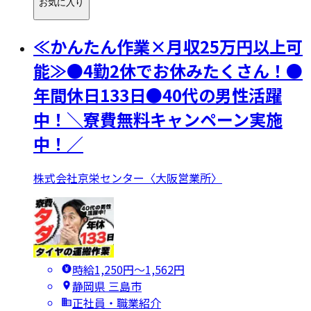
お気に入り
≪かんたん作業×月収25万円以上可
能≫●4勤2休でお休みたくさん！●
年間休日133日●40代の男性活躍
中！＼寮費無料キャンペーン実施
中！／
株式会社京栄センター〈大阪営業所〉
時給1,250円〜1,562円
静岡県 三島市
正社員・職業紹介