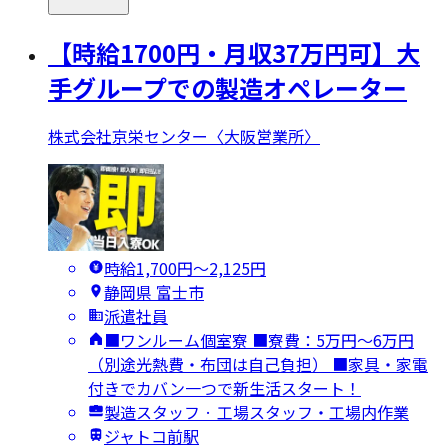
【時給1700円・月収37万円可】大
手グループでの製造オペレーター
株式会社京栄センター〈大阪営業所〉
時給1,700円〜2,125円
静岡県 富士市
派遣社員
■ワンルーム個室寮 ■寮費：5万円～6万円
（別途光熱費・布団は自己負担） ■家具・家電
付きでカバン一つで新生活スタート！
製造スタッフ · 工場スタッフ・工場内作業
ジャトコ前駅