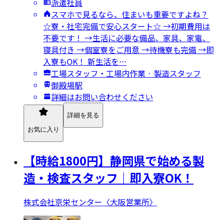
派遣社員
スマホで見るなら、住まいも重要ですよね？
☆寮・社宅完備で安心スタート☆ →初期費用は
不要です！ →生活に必要な備品、家具、家電、
寝具付き →個室寮をご用意 →待機寮も完備 →即
入寮もOK！ 新生活を…
工場スタッフ・工場内作業 · 製造スタッフ
御殿場駅
詳細はお問い合わせください
詳細を見る
お気に入り
【時給1800円】静岡県で始める製
造・検査スタッフ｜即入寮OK！
株式会社京栄センター〈大阪営業所〉