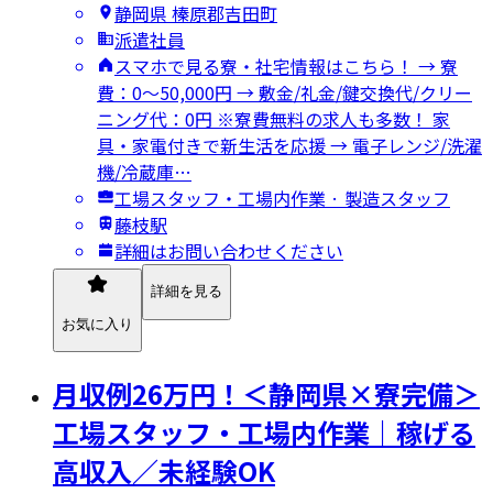
静岡県 榛原郡吉田町
派遣社員
スマホで見る寮・社宅情報はこちら！ → 寮
費：0～50,000円 → 敷金/礼金/鍵交換代/クリー
ニング代：0円 ※寮費無料の求人も多数！ 家
具・家電付きで新生活を応援 → 電子レンジ/洗濯
機/冷蔵庫…
工場スタッフ・工場内作業 · 製造スタッフ
藤枝駅
詳細はお問い合わせください
詳細を見る
お気に入り
月収例26万円！＜静岡県×寮完備＞
工場スタッフ・工場内作業｜稼げる
高収入／未経験OK