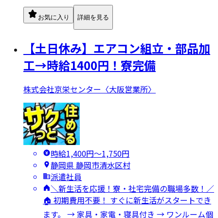
お気に入り
詳細を見る
【土日休み】エアコン組立・部品加
工→時給1400円！寮完備
株式会社京栄センター〈大阪営業所〉
時給1,400円〜1,750円
静岡県 静岡市清水区村
派遣社員
＼新生活を応援！寮・社宅完備の職場多数！／
🏠 初期費用不要！ すぐに新生活がスタートでき
ます。 → 家具・家電・寝具付き → ワンルーム個