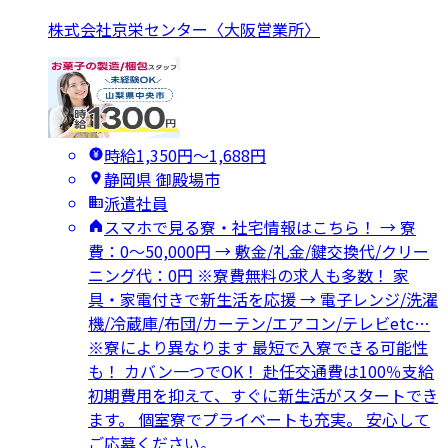
株式会社京栄センター〈大阪営業所〉
時給1,350円〜1,688円
静岡県 御殿場市
派遣社員
スマホで見る寮・社宅情報はこちら！ → 寮
費：0～50,000円 → 敷金/礼金/鍵交換代/クリー
ニング代：0円 ※寮費無料の求人も多数！ 家
具・家電付きで新生活を応援 → 電子レンジ/洗濯
機/冷蔵庫/布団/カーテン/エアコン/テレビetc…
※寮により異なります 最短で入寮できる可能性
も！ カバン一つでOK！ 赴任交通費は100％支給
初期費用を抑えて、すぐに新生活がスタートでき
ます。 個室寮でプライベートも充実。 安心して
ご応募ください。