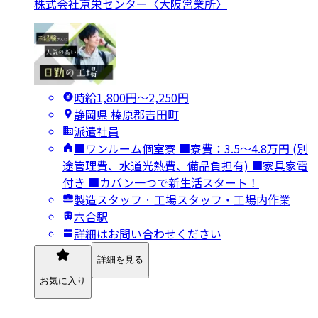
株式会社京栄センター〈大阪営業所〉
時給1,800円〜2,250円
静岡県 榛原郡吉田町
派遣社員
■ワンルーム個室寮 ■寮費：3.5～4.8万円 (別
途管理費、水道光熱費、備品負担有) ■家具家電
付き ■カバン一つで新生活スタート！
製造スタッフ · 工場スタッフ・工場内作業
六合駅
詳細はお問い合わせください
詳細を見る
お気に入り