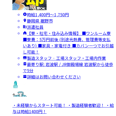
時給1,400円〜1,750円
静岡県 裾野市
派遣社員
【寮・社宅・住み込み情報】 ■ワンルーム寮
■寮費：5万円前後 (別途光熱費、管理費等支払
いあり) ■家具・家電付き ■カバン一つでお引越
し可能！
製造スタッフ · 工場スタッフ・工場内作業
最寄り駅: 岩波駅 / JR御殿場線 岩波駅から徒歩
で5分
詳細はお問い合わせください
・未経験からスタート可能！ ・製造経験者歓迎！ ・給
与は時給1400円！