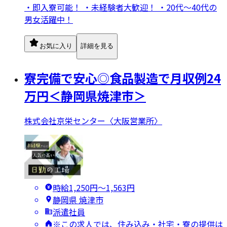
・即入寮可能！ ・未経験者大歓迎！ ・20代〜40代の
男女活躍中！
お気に入り
詳細を見る
寮完備で安心◎食品製造で月収例24
万円＜静岡県焼津市＞
株式会社京栄センター〈大阪営業所〉
時給1,250円〜1,563円
静岡県 焼津市
派遣社員
※この求人では、住み込み・社宅・寮の提供は