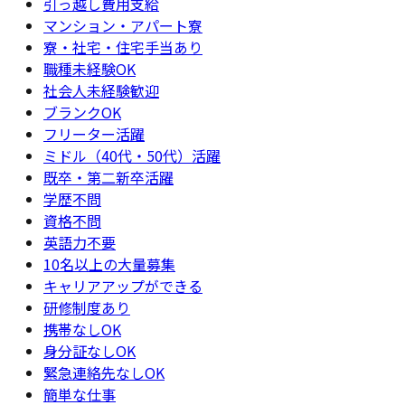
引っ越し費用支給
マンション・アパート寮
寮・社宅・住宅手当あり
職種未経験OK
社会人未経験歓迎
ブランクOK
フリーター活躍
ミドル（40代・50代）活躍
既卒・第二新卒活躍
学歴不問
資格不問
英語力不要
10名以上の大量募集
キャリアアップができる
研修制度あり
携帯なしOK
身分証なしOK
緊急連絡先なしOK
簡単な仕事