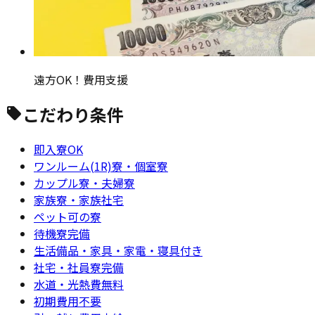
遠方OK！費用支援
こだわり条件
即入寮OK
ワンルーム(1R)寮・個室寮
カップル寮・夫婦寮
家族寮・家族社宅
ペット可の寮
待機寮完備
生活備品・家具・家電・寝具付き
社宅・社員寮完備
水道・光熱費無料
初期費用不要