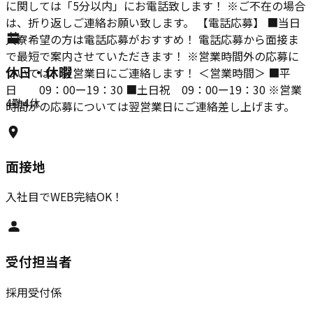
に関しては「5分以内」にお電話致します！ ※ご不在の場合
は、折り返しご連絡お願い致します。 【電話応募】 ■当日
入寮希望の方は電話応募がおすすめ！ 電話応募から面接ま
で最短で案内させていただきます！ ※営業時間外の応募に
休日・休暇
ついては、翌営業日にご連絡します！ ＜営業時間＞ ■平
日 09：00ー19：30 ■土日祝 09：00ー19：30 ※営業
4勤4休
時間がの応募については翌営業日にご連絡差し上げます。
面接地
入社目でWEB完結OK！
受付担当者
採用受付係