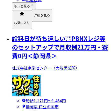
もっと見る
詳細を見る
お気に入り
給料日が待ち遠しい◎PBNXレジ等
のセットアップで月収例21万円・寮
費0円＜静岡県＞
株式会社京栄センター〈大阪営業所〉
時給1,171円〜1,464円
静岡県 伊豆の国市