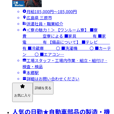
月給185,000円〜185,000円
広島県 三原市
派遣社員・職業紹介
＜寮の魅力！＞ 【ワンルーム寮】 ■寮
費 空寮による ■家具 有 ■家
電 有 【備品について】 ■テレビ
有 ■冷蔵庫 〇 ■洗濯機 〇 ■カーテ
ン 〇 ■エアコン…
工場スタッフ・工場内作業 · 組立・組付け ·
検査・検品
本郷駅
詳細はお問い合わせください
詳細を見る
お気に入り
人気の日勤★自動車部品の製造・機