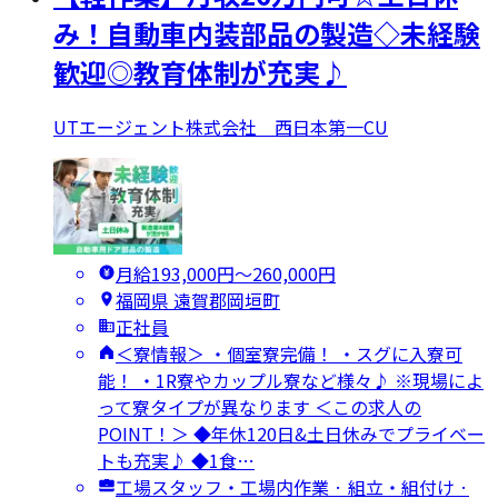
み！自動車内装部品の製造◇未経験
歓迎◎教育体制が充実♪
UTエージェント株式会社 西日本第一CU
月給193,000円〜260,000円
福岡県 遠賀郡岡垣町
正社員
＜寮情報＞ ・個室寮完備！ ・スグに入寮可
能！ ・1R寮やカップル寮など様々♪ ※現場によ
って寮タイプが異なります ＜この求人の
POINT！＞ ◆年休120日&土日休みでプライベー
トも充実♪ ◆1食…
工場スタッフ・工場内作業 · 組立・組付け ·