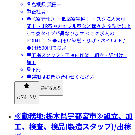
島根県 浜田市
正社員
＜寮情報＞ ・個室寮完備！ ・スグに入寮可
能！ ・1R寮やカップル寮など様々♪ ※現場によ
って寮タイプが異なります ＜この求人の
POINT！＞ ◆明るい染髪・ひげ・ネイルOK♪
◆1食500円でお弁…
工場スタッフ・工場内作業 · 組立・組付け ·
加工
下府
詳細はお問い合わせください
詳細を見る
お気に入り
≪勤務地:栃木県宇都宮市≫組立、加
工、検査、検品(製造スタッフ)/出稼