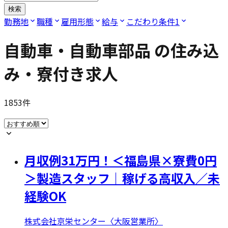
検索
勤務地
職種
雇用形態
給与
こだわり条件
1
自動車・自動車部品
の住み込
み・寮付き求人
1853
件
月収例31万円！＜福島県×寮費0円
＞製造スタッフ｜稼げる高収入／未
経験OK
株式会社京栄センター〈大阪営業所〉