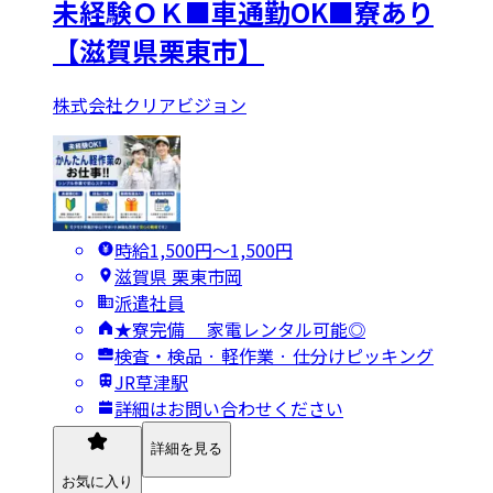
未経験ＯＫ■車通勤OK■寮あり
【滋賀県栗東市】
株式会社クリアビジョン
時給1,500円〜1,500円
滋賀県 栗東市岡
派遣社員
★寮完備 家電レンタル可能◎
検査・検品 · 軽作業 · 仕分けピッキング
JR草津駅
詳細はお問い合わせください
詳細を見る
お気に入り