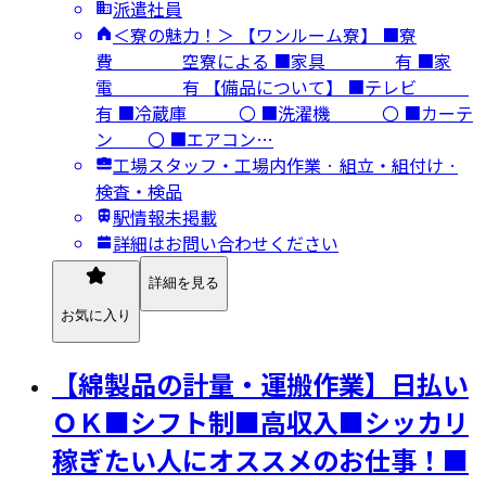
派遣社員
＜寮の魅力！＞ 【ワンルーム寮】 ■寮
費 空寮による ■家具 有 ■家
電 有 【備品について】 ■テレビ
有 ■冷蔵庫 〇 ■洗濯機 〇 ■カーテ
ン 〇 ■エアコン…
工場スタッフ・工場内作業 · 組立・組付け ·
検査・検品
駅情報未掲載
詳細はお問い合わせください
詳細を見る
お気に入り
【綿製品の計量・運搬作業】日払い
ＯＫ■シフト制■高収入■シッカリ
稼ぎたい人にオススメのお仕事！■