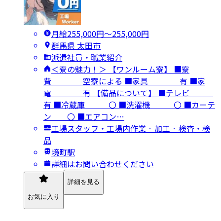
月給255,000円〜255,000円
群馬県 太田市
派遣社員・職業紹介
＜寮の魅力！＞ 【ワンルーム寮】 ■寮
費 空寮による ■家具 有 ■家
電 有 【備品について】 ■テレビ
有 ■冷蔵庫 〇 ■洗濯機 〇 ■カーテ
ン 〇 ■エアコン…
工場スタッフ・工場内作業 · 加工 · 検査・検
品
境町駅
詳細はお問い合わせください
詳細を見る
お気に入り