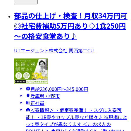
部品の仕上げ・検査！月収34万円可
◎社宅費補助5万円あり◇1食250円
～の格安食堂あり♪
UTエージェント株式会社 関西第二CU
月給236,000円〜345,000円
兵庫県 小野市
正社員
＜寮情報＞ ・個室寮完備！ ・スグに入寮可
能！ ・1R寮やカップル寮など様々♪ ※現場によ
って寮タイプが異なります ＜この求人の
POINT！＞ ◆車/バイク通勤もOK、通いやすい