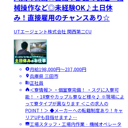
械操作など◎未経験OK♪土日休
み！直接雇用のチャンスあり☆
UTエージェント株式会社 関西第二CU
月給198,000円〜237,000円
兵庫県 三田市
正社員
＜寮情報＞ ・個室寮完備！ ・スグに入寮可
能！ ・1R寮やカップル寮など様々♪ ※現場によ
って寮タイプが異なります ＜この求人の
POINT！＞ ◆メーカーへの転籍制度あり！キャ
リアUPも目指せます♪…
工場スタッフ・工場内作業 · 機械オペレータ