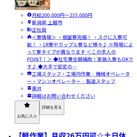
月給200,000円〜235,000円
新潟県 上越市
正社員
＜寮情報＞ ・個室寮完備！ ・スグに入寮可
能！ ・1R寮やカップル寮など様々♪ ※現場によ
って寮タイプが異なります ＜この求人の
POINT！＞ ◆社宅費全額補助！家族入寮もOKで
す♪ ◆大手で安定の…
工場スタッフ・工場内作業 · 機械オペレータ
ー・マシンオペレーター · 製造スタッフ
黒井
詳細はお問い合わせください
詳細を見る
お気に入り
【軽作業】月収26万円可☆土日休