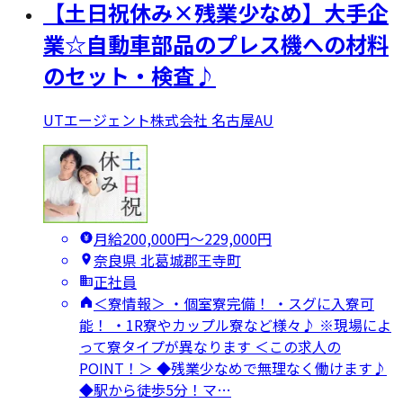
【土日祝休み×残業少なめ】大手企
業☆自動車部品のプレス機への材料
のセット・検査♪
UTエージェント株式会社 名古屋AU
月給200,000円〜229,000円
奈良県 北葛城郡王寺町
正社員
＜寮情報＞ ・個室寮完備！ ・スグに入寮可
能！ ・1R寮やカップル寮など様々♪ ※現場によ
って寮タイプが異なります ＜この求人の
POINT！＞ ◆残業少なめで無理なく働けます♪
◆駅から徒歩5分！マ…