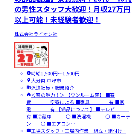
の男性スタッフ大歓迎！月収27万円
以上可能！未経験者歓迎！
株式会社ライオン社
時給1,500円〜1,500円
大分県 中津市
派遣社員・職業紹介
＜寮の魅力！＞ 【ワンルーム寮】 ■寮
費 空寮による ■家具 有 ■家
電 有 【備品について】 ■テレビ
有 ■冷蔵庫 〇 ■洗濯機 〇 ■カーテ
ン 〇 ■エアコン…
工場スタッフ・工場内作業 · 組立・組付け ·