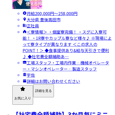
月給200,000円〜258,000円
大分県 豊後高田市
正社員
＜寮情報＞ ・個室寮完備！ ・スグに入寮可
能！ ・1R寮やカップル寮など様々♪ ※現場によ
って寮タイプが異なります ＜この求人の
POINT！＞ ◆食事提供あり&給与天引きで便利
♪ ◆社宅費全額補助あ…
工場スタッフ・工場内作業 · 機械オペレータ
ー・マシンオペレーター · 製造スタッフ
宇佐
詳細はお問い合わせください
詳細を見る
お気に入り
【社宅費全額補助】3か月毎にミニ