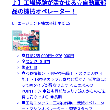
♪】工場経験が活かせる☆自動車部
品の機械オペレーター！
UTエージェント株式会社 中部CS
月給255,000円〜276,000円
静岡県 掛川市
正社員
＜寮情報＞ ・個室寮完備！ ・スグに入寮可
能！ ・1R寮やカップル寮など様々♪ ※現場によ
って寮タイプが異なります ＜この求人の
POINT！＞ ◆社宅費補助あり♪遠方からのご応
募も安心です◎ ◆長期…
工場スタッフ・工場内作業 · 機械オペレータ
ー・マシンオペレーター · 製造スタッフ