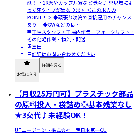
能！ ・1R寮やカップル寮など様々♪ ※現場によ
って寮タイプが異なります ＜この求人の
POINT！＞ ◆頑張り次第で直接雇用のチャンス
あり！ ◆GWなどの長…
工場スタッフ・工場内作業 · フォークリフト ·
その他軽作業・物流・配送
三田
詳細はお問い合わせください
詳細を見る
お気に入り
【月収25万円可】プラスチック部品
の原料投入・袋詰め◎基本残業なし
★3交代♪未経験OK！
UTエージェント株式会社 西日本第一CU