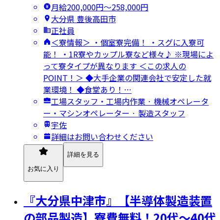
月給200,000円〜258,000円
大分県 豊後高田市
正社員
＜寮情報＞ ・個室寮完備！ ・スグに入寮可
能！ ・1R寮やカップル寮など様々♪ ※現場によ
って寮タイプが異なります ＜この求人の
POINT！＞ ◆大手企業の関連会社で安定した就
業環境！ ◆食堂あり！…
工場スタッフ・工場内作業 · 機械オペレータ
ー・マシンオペレーター · 製造スタッフ
宇佐
詳細はお問い合わせください
詳細を見る
お気に入り
『大分県中津市』【半導体製造装置
の部品製造】寮費無料！20代～40代