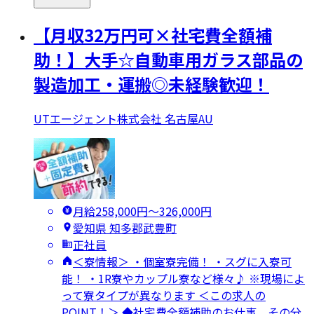
【月収32万円可×社宅費全額補
助！】大手☆自動車用ガラス部品の
製造加工・運搬◎未経験歓迎！
UTエージェント株式会社 名古屋AU
月給258,000円〜326,000円
愛知県 知多郡武豊町
正社員
＜寮情報＞ ・個室寮完備！ ・スグに入寮可
能！ ・1R寮やカップル寮など様々♪ ※現場によ
って寮タイプが異なります ＜この求人の
POINT！＞ ◆社宅費全額補助のお仕事、その分