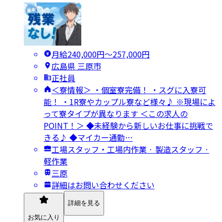
月給240,000円〜257,000円
広島県 三原市
正社員
＜寮情報＞ ・個室寮完備！ ・スグに入寮可
能！ ・1R寮やカップル寮など様々♪ ※現場によ
って寮タイプが異なります ＜この求人の
POINT！＞ ◆未経験から新しいお仕事に挑戦で
きる♪ ◆マイカー通勤…
工場スタッフ・工場内作業 · 製造スタッフ ·
軽作業
三原
詳細はお問い合わせください
詳細を見る
お気に入り