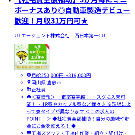
ボーナスあり◎自動車製造デビュー
歓迎！月収31万円可★
UTエージェント株式会社 西日本第一CU
月給250,000円〜319,000円
岡山県 倉敷市
正社員
＜寮情報＞ ・個室寮完備！ ・スグに入寮可
能！ ・1R寮やカップル寮など様々♪ ※現場によ
って寮タイプが異なります ＜この求人の
POINT！＞ ◆社宅費全額補助！自分の趣味や貯
金にお金を使える！ ◆…
工場スタッフ・工場内作業 · 組立・組付け ·