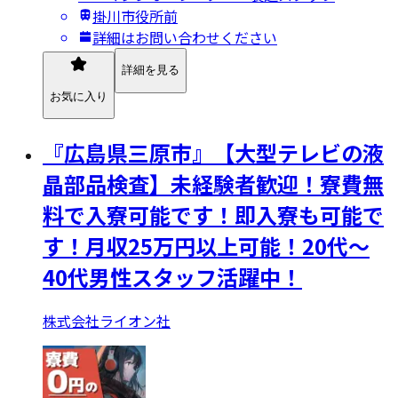
掛川市役所前
詳細はお問い合わせください
詳細を見る
お気に入り
『広島県三原市』【大型テレビの液
晶部品検査】未経験者歓迎！寮費無
料で入寮可能です！即入寮も可能で
す！月収25万円以上可能！20代～
40代男性スタッフ活躍中！
株式会社ライオン社