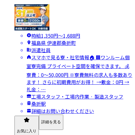
時給1,350円〜1,688円
福島県 伊達郡桑折町
派遣社員
スマホで見る寮・社宅情報🏠 🏢ワンルーム個
室寮完備 プライベート空間を確保できます。 💰
寮費：0～50,000円 ※寮費無料の求人も多数あり
ます！ さらに初期費用がお得！ →敷金：0円 →
礼金：…
工場スタッフ・工場内作業 · 製造スタッフ
桑折駅
詳細はお問い合わせください
詳細を見る
お気に入り