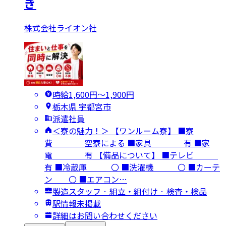
ぎ
株式会社ライオン社
時給1,600円〜1,900円
栃木県 宇都宮市
派遣社員
＜寮の魅力！＞ 【ワンルーム寮】 ■寮
費 空寮による ■家具 有 ■家
電 有 【備品について】 ■テレビ
有 ■冷蔵庫 〇 ■洗濯機 〇 ■カーテ
ン 〇 ■エアコン…
製造スタッフ · 組立・組付け · 検査・検品
駅情報未掲載
詳細はお問い合わせください