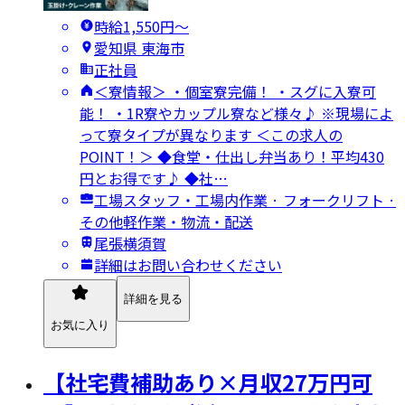
時給1,550円〜
愛知県 東海市
正社員
＜寮情報＞ ・個室寮完備！ ・スグに入寮可
能！ ・1R寮やカップル寮など様々♪ ※現場によ
って寮タイプが異なります ＜この求人の
POINT！＞ ◆食堂・仕出し弁当あり！平均430
円とお得です♪ ◆社…
工場スタッフ・工場内作業 · フォークリフト ·
その他軽作業・物流・配送
尾張横須賀
詳細はお問い合わせください
詳細を見る
お気に入り
【社宅費補助あり×月収27万円可