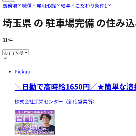
勤務地
職種
雇用形態
給与
こだわり条件
1
埼玉県
の
駐車場完備
の住み込
81
件
Pickup
＼日勤で高時給1650円／★簡単な
株式会社京栄センター〈新宿営業所〉