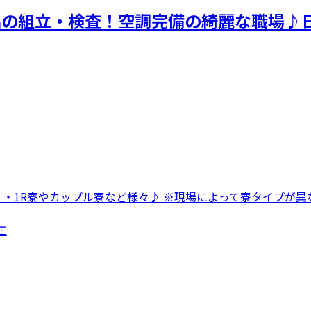
品の組立・検査！空調完備の綺麗な職場♪
 ・1R寮やカップル寮など様々♪ ※現場によって寮タイプが異な
工