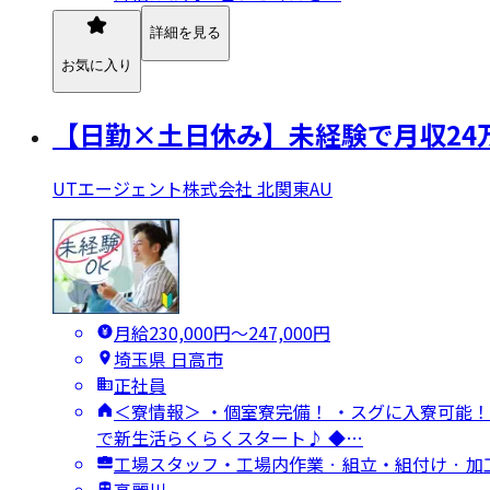
詳細を見る
お気に入り
【日勤×土日休み】未経験で月収24
UTエージェント株式会社 北関東AU
月給230,000円〜247,000円
埼玉県 日高市
正社員
＜寮情報＞ ・個室寮完備！ ・スグに入寮可能！
で新生活らくらくスタート♪ ◆…
工場スタッフ・工場内作業 · 組立・組付け · 加
高麗川