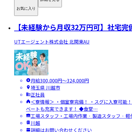
お気に入り
【未経験から月収32万円可】社宅完
UTエージェント株式会社 北関東AU
月給300,000円〜324,000円
埼玉県 川越市
正社員
＜寮情報＞ ・個室寮完備！ ・スグに入寮可能！
ベートも充実できます！ ◆食堂…
工場スタッフ・工場内作業 · 製造スタッフ · 軽
川越
詳細はお問い合わせください