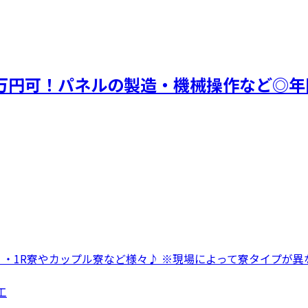
万円可！パネルの製造・機械操作など◎年間
 ・1R寮やカップル寮など様々♪ ※現場によって寮タイプが異な
工