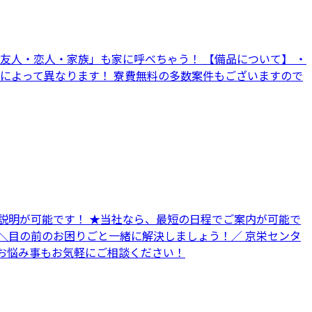
友人・恋人・家族」も家に呼べちゃう！ 【備品について】 ・
よって異なります！ 寮費無料の多数案件もございますので
い説明が可能です！ ★当社なら、最短の日程でご案内が可能で
 ＼目の前のお困りごと一緒に解決しましょう！／ 京栄センタ
なお悩み事もお気軽にご相談ください！