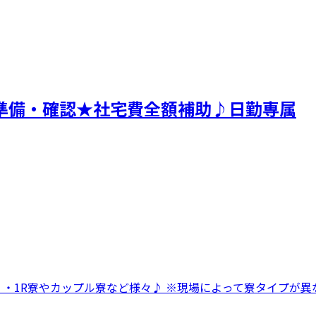
準備・確認★社宅費全額補助♪日勤専属
 ・1R寮やカップル寮など様々♪ ※現場によって寮タイプが異な