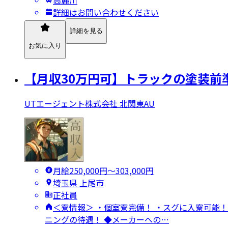
詳細はお問い合わせください
詳細を見る
お気に入り
【月収30万円可】トラックの塗装前
UTエージェント株式会社 北関東AU
月給250,000円〜303,000円
埼玉県 上尾市
正社員
＜寮情報＞ ・個室寮完備！ ・スグに入寮可能！
ニングの待遇！ ◆メーカーへの…