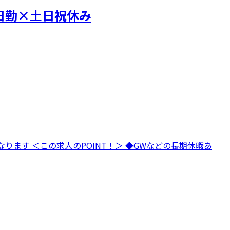
日勤×土日祝休み
ります ＜この求人のPOINT！＞ ◆GWなどの長期休暇あ