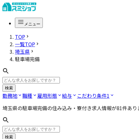
メニュー
TOP
一覧TOP
埼玉県
駐車場完備
検索
勤務地
職種
雇用形態
給与
こだわり条件
1
埼玉県の駐車場完備
の住み込み・寮付き求人情報が
81
件あり
検索