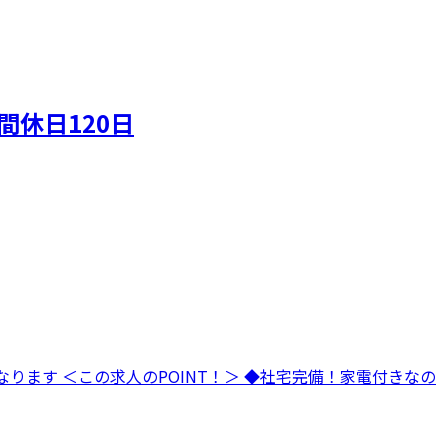
休日120日
ります ＜この求人のPOINT！＞ ◆社宅完備！家電付きなの