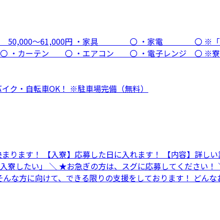
0,000～61,000円 ・家具 〇 ・家電 〇 ※「
カーテン 〇 ・エアコン 〇 ・電子レンジ 〇 ※寮に
・バイク・自転車OK！ ※駐車場完備（無料）
決まります！ 【入寮】応募した日に入れます！ 【内容】詳し
グ入寮したい」 ＼ ★お急ぎの方は、スグに応募してください！
 そんな方に向けて、できる限りの支援をしております！ どん