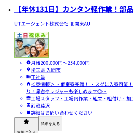
【年休131日】カンタン軽作業！部
UTエージェント株式会社 北関東AU
月給200,000円〜254,000円
埼玉県 入間市
正社員
＜寮情報＞ ・個室寮完備！ ・スグに入寮可能！
り！帰省やレジャーも楽しめます◎…
工場スタッフ・工場内作業 · 組立・組付け · 加
武蔵藤沢
詳細はお問い合わせください
詳細を見る
お気に入り