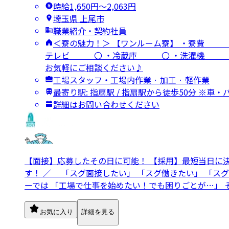
時給1,650円〜2,063円
埼玉県 上尾市
職業紹介・契約社員
＜寮の魅力！＞ 【ワンルーム寮】 ・寮費 5
テレビ 〇 ・冷蔵庫 〇 ・洗濯機 〇 ・
お気軽にご相談ください♪
工場スタッフ・工場内作業 · 加工 · 軽作業
最寄り駅: 指扇駅 / 指扇駅から徒歩50分 ※車
詳細はお問い合わせください
【面接】応募したその日に可能！ 【採用】最短当日に
す！ ／ 「スグ面接したい」 「スグ働きたい」 「ス
ーでは 「工場で仕事を始めたい！でも困りごとが…」
お気に入り
詳細を見る