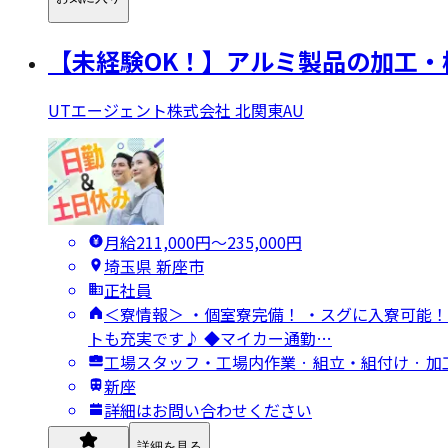
【未経験OK！】アルミ製品の加工・
UTエージェント株式会社 北関東AU
月給211,000円〜235,000円
埼玉県 新座市
正社員
＜寮情報＞ ・個室寮完備！ ・スグに入寮可能！
トも充実です♪ ◆マイカー通勤…
工場スタッフ・工場内作業 · 組立・組付け · 加
新座
詳細はお問い合わせください
詳細を見る