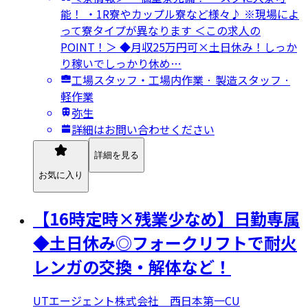
能！ ・1R寮やカップル寮など様々♪ ※現場によ
って寮タイプが異なります ＜この求人の
POINT！＞ ◆月収25万円可×土日休み！しっか
り稼いでしっかり休め…
工場スタッフ・工場内作業 · 製造スタッフ ·
軽作業
弥生
詳細はお問い合わせください
詳細を見る
お気に入り
【16時定時×残業少なめ】日勤専属
◆土日休み◎フォークリフトで耐火
レンガの交換・解体など！
UTエージェント株式会社 西日本第一CU