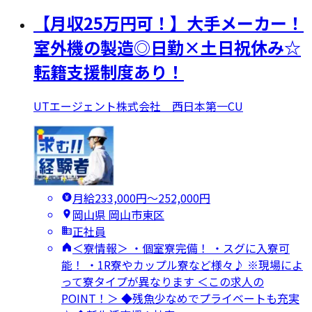
【月収25万円可！】大手メーカー！
室外機の製造◎日勤×土日祝休み☆
転籍支援制度あり！
UTエージェント株式会社 西日本第一CU
月給233,000円〜252,000円
岡山県 岡山市東区
正社員
＜寮情報＞ ・個室寮完備！ ・スグに入寮可
能！ ・1R寮やカップル寮など様々♪ ※現場によ
って寮タイプが異なります ＜この求人の
POINT！＞ ◆残魚少なめでプライベートも充実