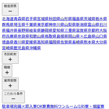
都道府県
北海道
青森県
岩手県
宮城県
秋田県
山形県
福島県
茨城県
栃木県
群馬県
埼玉県
千葉県
東京都
神奈川県
山梨県
新潟県
富山県
石川
県
福井県
長野県
岐阜県
静岡県
愛知県
三重県
滋賀県
京都府
大阪
府
兵庫県
奈良県
和歌山県
鳥取県
島根県
岡山県
×
広島県
山口県
徳島県
香川県
愛媛県
高知県
福岡県
佐賀県
長崎県
熊本県
大分県
宮崎県
鹿児島県
沖縄県
市区町村
職種
雇用形態
こだわり条件
駐車場完備
×
即入寮OK
寮費無料
ワンルーム(1R)寮・個室寮