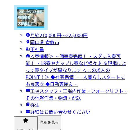
月給210,000円〜225,000円
岡山県 倉敷市
正社員
＜寮情報＞ ・個室寮完備！ ・スグに入寮可
能！ ・1R寮やカップル寮など様々♪ ※現場によ
って寮タイプが異なります ＜この求人の
POINT！＞ ◆社宅完備！一人暮らしスタートに
も最適☆ ◆日勤専属＆…
工場スタッフ・工場内作業 · フォークリフト ·
その他軽作業・物流・配送
弥生
詳細はお問い合わせください
詳細を見る