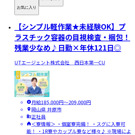
お気に入り
【シンプル軽作業★未経験OK】プ
ラスチック容器の目視検査・梱包！
残業少なめ♪日勤×年休121日◎
UTエージェント株式会社 西日本第一CU
月給185,000円〜209,000円
岡山県 井原市
正社員
＜寮情報＞ ・個室寮完備！ ・スグに入寮可
能！ ・1R寮やカップル寮など様々♪ ※現場によ