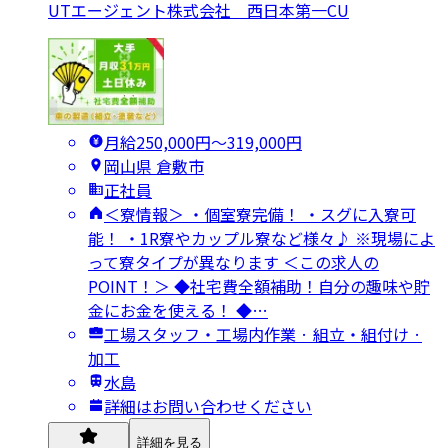
UTエージェント株式会社 西日本第一CU
月給250,000円〜319,000円
岡山県 倉敷市
正社員
＜寮情報＞ ・個室寮完備！ ・スグに入寮可
能！ ・1R寮やカップル寮など様々♪ ※現場によ
って寮タイプが異なります ＜この求人の
POINT！＞ ◆社宅費全額補助！自分の趣味や貯
金にお金を使える！ ◆…
工場スタッフ・工場内作業 · 組立・組付け ·
加工
水島
詳細はお問い合わせください
詳細を見る