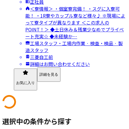
正社員
＜寮情報＞ ・個室寮完備！ ・スグに入寮可
能！ ・1R寮やカップル寮など様々♪ ※現場によ
って寮タイプが異なります ＜この求人の
POINT！＞ ◆土日休み＆残業少なめでプライベ
ート充実☆ ◆未経験か…
工場スタッフ・工場内作業 · 検査・検品 · 製
造スタッフ
三菱自工前
詳細はお問い合わせください
詳細を見る
お気に入り
選択中の条件から探す