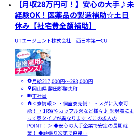
【月収28万円可！】安心の大手♪未
経験OK！医薬品の製造補助☆土日
休み【社宅費全額補助】
UTエージェント株式会社 西日本第一CU
月給217,000円〜283,000円
岡山県 勝田郡勝央町
正社員
＜寮情報＞ ・個室寮完備！ ・スグに入寮可
能！ ・1R寮やカップル寮など様々♪ ※現場によ
って寮タイプが異なります ＜この求人の
POINT！＞ ◆安心の大手企業で安定の長期就
業！ ◆頑張り次第で直接…