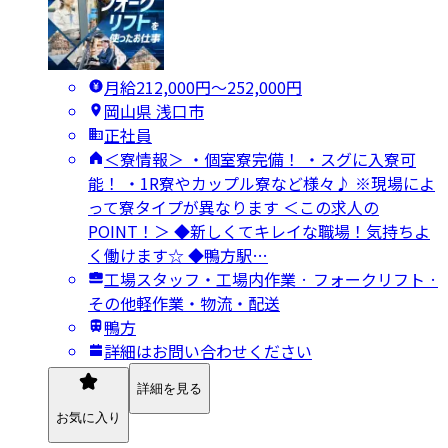
月給212,000円〜252,000円
岡山県 浅口市
正社員
＜寮情報＞ ・個室寮完備！ ・スグに入寮可
能！ ・1R寮やカップル寮など様々♪ ※現場によ
って寮タイプが異なります ＜この求人の
POINT！＞ ◆新しくてキレイな職場！気持ちよ
く働けます☆ ◆鴨方駅…
工場スタッフ・工場内作業 · フォークリフト ·
その他軽作業・物流・配送
鴨方
詳細はお問い合わせください
詳細を見る
お気に入り