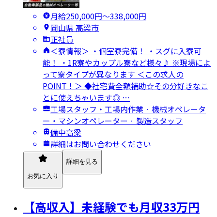
月給250,000円〜338,000円
岡山県 高梁市
正社員
＜寮情報＞ ・個室寮完備！ ・スグに入寮可
能！ ・1R寮やカップル寮など様々♪ ※現場によ
って寮タイプが異なります ＜この求人の
POINT！＞ ◆社宅費全額補助☆その分好きなこ
とに使えちゃいます◎ …
工場スタッフ・工場内作業 · 機械オペレータ
ー・マシンオペレーター · 製造スタッフ
備中高梁
詳細はお問い合わせください
詳細を見る
お気に入り
【高収入】未経験でも月収33万円