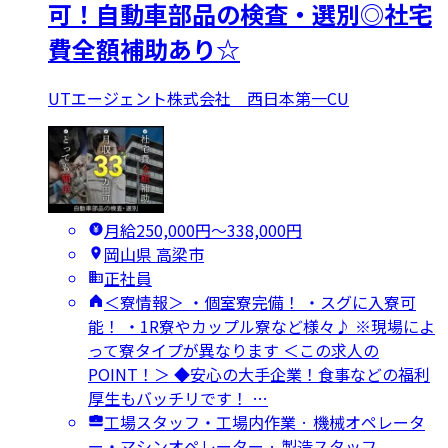
可！自動車部品の検査・選別◎社宅
費全額補助あり☆
UTエージェント株式会社 西日本第一CU
月給250,000円〜338,000円
岡山県 高梁市
正社員
＜寮情報＞ ・個室寮完備！ ・スグに入寮可
能！ ・1R寮やカップル寮など様々♪ ※現場によ
って寮タイプが異なります ＜この求人の
POINT！＞ ◆安心の大手企業！食事などの福利
厚生もバッチリです！ …
工場スタッフ・工場内作業 · 機械オペレータ
ー・マシンオペレーター · 製造スタッフ