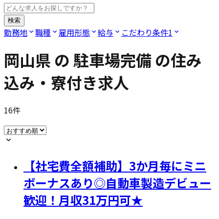
検索
勤務地
職種
雇用形態
給与
こだわり条件
1
岡山県
の
駐車場完備
の住み
込み・寮付き求人
16
件
【社宅費全額補助】3か月毎にミニ
ボーナスあり◎自動車製造デビュー
歓迎！月収31万円可★