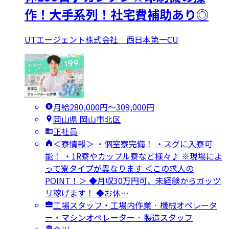
作！大手系列！社宅費補助あり◎
UTエージェント株式会社 西日本第一CU
月給280,000円〜309,000円
岡山県 岡山市北区
正社員
＜寮情報＞ ・個室寮完備！ ・スグに入寮可
能！ ・1R寮やカップル寮など様々♪ ※現場によ
って寮タイプが異なります ＜この求人の
POINT！＞ ◆月収30万円可、未経験からガッツ
リ稼げます！ ◆お休…
工場スタッフ・工場内作業 · 機械オペレータ
ー・マシンオペレーター · 製造スタッフ