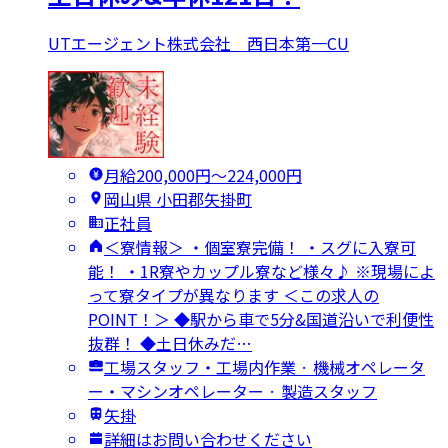
UTエージェント株式会社 西日本第一CU
月給200,000円〜224,000円
岡山県 小田郡矢掛町
正社員
＜寮情報＞ ・個室寮完備！ ・スグに入寮可
能！ ・1R寮やカップル寮など様々♪ ※現場によ
って寮タイプが異なります ＜この求人の
POINT！＞ ◆駅から車で5分&国道沿いで利便性
抜群！ ◆土日休みだ…
工場スタッフ・工場内作業 · 機械オペレータ
ー・マシンオペレーター · 製造スタッフ
矢掛
詳細はお問い合わせください