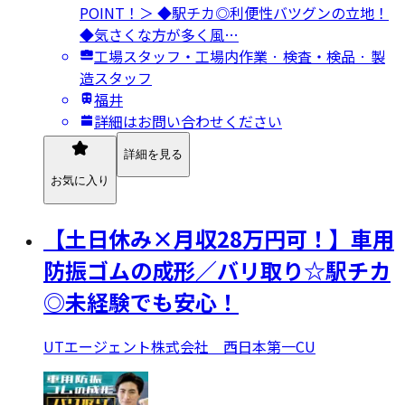
POINT！＞ ◆駅チカ◎利便性バツグンの立地！
◆気さくな方が多く風…
工場スタッフ・工場内作業 · 検査・検品 · 製
造スタッフ
福井
詳細はお問い合わせください
詳細を見る
お気に入り
【土日休み×月収28万円可！】車用
防振ゴムの成形／バリ取り☆駅チカ
◎未経験でも安心！
UTエージェント株式会社 西日本第一CU