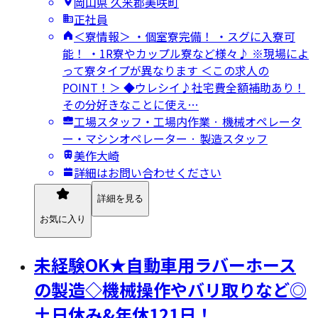
岡山県 久米郡美咲町
正社員
＜寮情報＞ ・個室寮完備！ ・スグに入寮可
能！ ・1R寮やカップル寮など様々♪ ※現場によ
って寮タイプが異なります ＜この求人の
POINT！＞ ◆ウレシイ♪社宅費全額補助あり！
その分好きなことに使え…
工場スタッフ・工場内作業 · 機械オペレータ
ー・マシンオペレーター · 製造スタッフ
美作大崎
詳細はお問い合わせください
詳細を見る
お気に入り
未経験OK★自動車用ラバーホース
の製造◇機械操作やバリ取りなど◎
土日休み&年休121日！