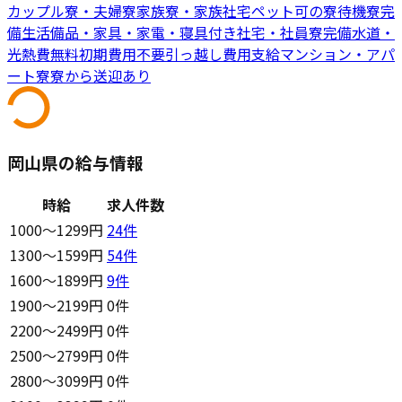
カップル寮・夫婦寮
家族寮・家族社宅
ペット可の寮
待機寮完
備
生活備品・家具・家電・寝具付き
社宅・社員寮完備
水道・
光熱費無料
初期費用不要
引っ越し費用支給
マンション・アパ
ート寮
寮から送迎あり
岡山県の給与情報
時給
求人件数
1000〜1299円
24
件
1300〜1599円
54
件
1600〜1899円
9
件
1900〜2199円
0件
2200〜2499円
0件
2500〜2799円
0件
2800〜3099円
0件