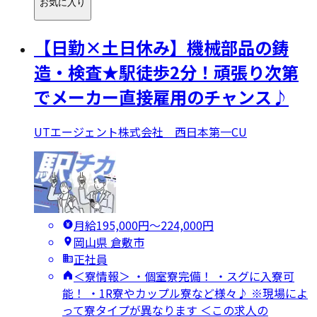
お気に入り
【日勤×土日休み】機械部品の鋳
造・検査★駅徒歩2分！頑張り次第
でメーカー直接雇用のチャンス♪
UTエージェント株式会社 西日本第一CU
月給195,000円〜224,000円
岡山県 倉敷市
正社員
＜寮情報＞ ・個室寮完備！ ・スグに入寮可
能！ ・1R寮やカップル寮など様々♪ ※現場によ
って寮タイプが異なります ＜この求人の