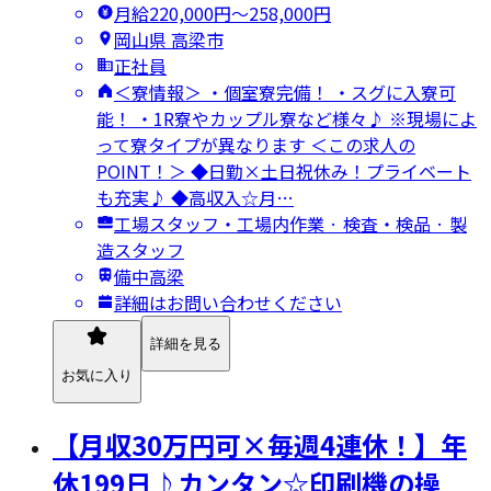
月給220,000円〜258,000円
岡山県 高梁市
正社員
＜寮情報＞ ・個室寮完備！ ・スグに入寮可
能！ ・1R寮やカップル寮など様々♪ ※現場によ
って寮タイプが異なります ＜この求人の
POINT！＞ ◆日勤×土日祝休み！プライベート
も充実♪ ◆高収入☆月…
工場スタッフ・工場内作業 · 検査・検品 · 製
造スタッフ
備中高梁
詳細はお問い合わせください
詳細を見る
お気に入り
【月収30万円可×毎週4連休！】年
休199日♪カンタン☆印刷機の操