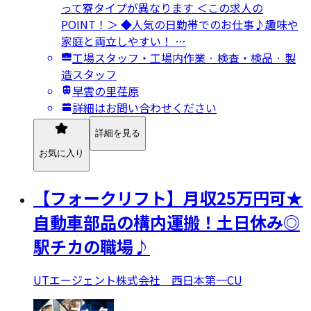
って寮タイプが異なります ＜この求人の
POINT！＞ ◆人気の日勤帯でのお仕事♪趣味や
家庭と両立しやすい！ …
工場スタッフ・工場内作業 · 検査・検品 · 製
造スタッフ
早雲の里荏原
詳細はお問い合わせください
詳細を見る
お気に入り
【フォークリフト】月収25万円可★
自動車部品の構内運搬！土日休み◎
駅チカの職場♪
UTエージェント株式会社 西日本第一CU