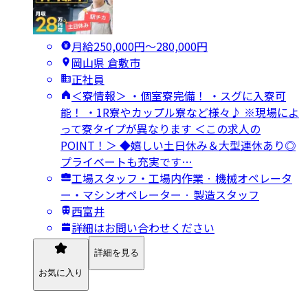
月給250,000円〜280,000円
岡山県 倉敷市
正社員
＜寮情報＞ ・個室寮完備！ ・スグに入寮可
能！ ・1R寮やカップル寮など様々♪ ※現場によ
って寮タイプが異なります ＜この求人の
POINT！＞ ◆嬉しい土日休み＆大型連休あり◎
プライベートも充実です…
工場スタッフ・工場内作業 · 機械オペレータ
ー・マシンオペレーター · 製造スタッフ
西富井
詳細はお問い合わせください
詳細を見る
お気に入り