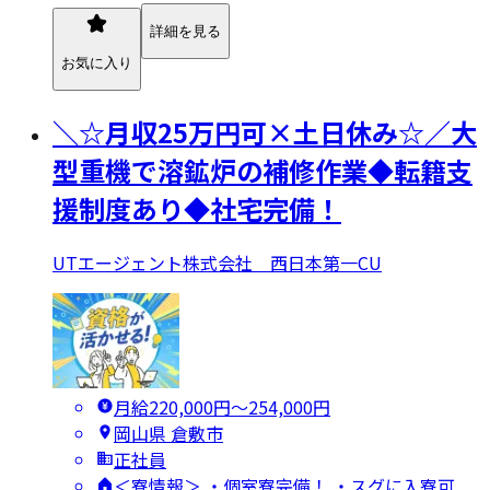
詳細を見る
お気に入り
＼☆月収25万円可×土日休み☆／大
型重機で溶鉱炉の補修作業◆転籍支
援制度あり◆社宅完備！
UTエージェント株式会社 西日本第一CU
月給220,000円〜254,000円
岡山県 倉敷市
正社員
＜寮情報＞ ・個室寮完備！ ・スグに入寮可