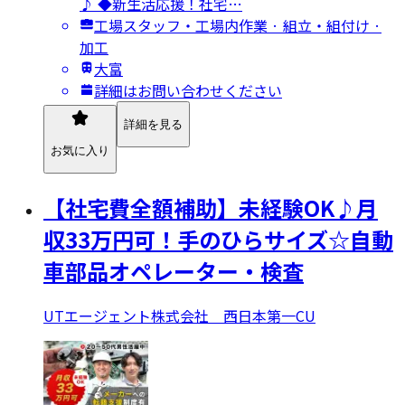
♪ ◆新生活応援！社宅…
工場スタッフ・工場内作業 · 組立・組付け ·
加工
大富
詳細はお問い合わせください
詳細を見る
お気に入り
【社宅費全額補助】未経験OK♪月
収33万円可！手のひらサイズ☆自動
車部品オペレーター・検査
UTエージェント株式会社 西日本第一CU