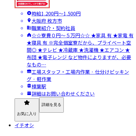
時給1,200円〜1,500円
大阪府 枚方市
職業紹介・契約社員
☆☆寮費０円～５万円☆☆ ★家具 有 ★家電 有
★寝具 有 ※完全個室寮だから、プライベート空
間◎ ★テレビ ★冷蔵庫 ★洗濯機 ★エアコン ★
布団 ★電子レンジ など物件によりますが、必要
なもの…
工場スタッフ・工場内作業 · 仕分けピッキン
グ · 軽作業
樟葉駅
詳細はお問い合わせください
詳細を見る
お気に入り
イチオシ