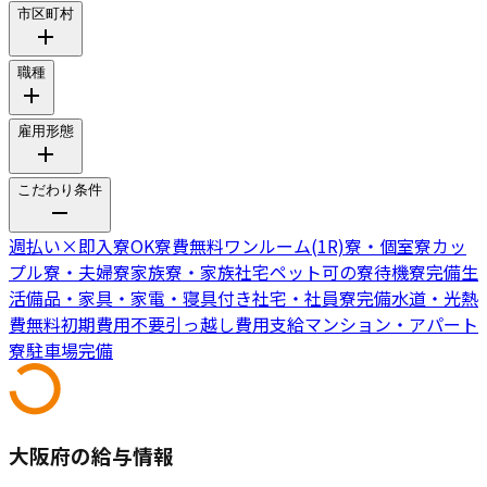
市区町村
職種
雇用形態
こだわり条件
週払い
×
即入寮OK
寮費無料
ワンルーム(1R)寮・個室寮
カッ
プル寮・夫婦寮
家族寮・家族社宅
ペット可の寮
待機寮完備
生
活備品・家具・家電・寝具付き
社宅・社員寮完備
水道・光熱
費無料
初期費用不要
引っ越し費用支給
マンション・アパート
寮
駐車場完備
大阪府の給与情報