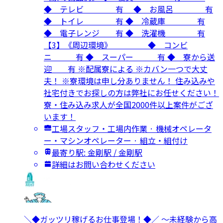
◆ テレビ 有 ◆ お風呂 有
◆ トイレ 有 ◆ 冷蔵庫 有
◆ 電子レンジ 有 ◆ 洗濯機 有
【3】《周辺環境》 ◆ コンビ
ニ 有 ◆ スーパー 有 ◆ 寮から送
迎 有 ※配属寮による ※カバン一つで大丈
夫！ ※寮環境は申し分ありません！ 住み込みや
社宅付きでお探しの方は弊社にお任せください！
寮・住み込み求人が全国2000件以上案件がござ
います！
工場スタッフ・工場内作業 · 機械オペレータ
ー・マシンオペレーター · 組立・組付け
最寄り駅: 金剛駅 / 金剛駅
詳細はお問い合わせください
＼◆ガッツリ稼げるお仕事登場！◆／ ～未経験から高