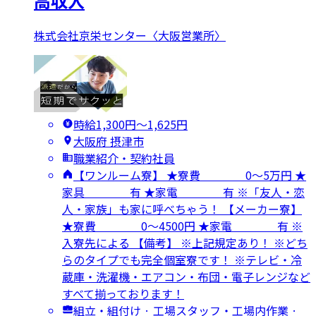
高収入
株式会社京栄センター〈大阪営業所〉
時給1,300円〜1,625円
大阪府 摂津市
職業紹介・契約社員
【ワンルーム寮】 ★寮費 0～5万円 ★
家具 有 ★家電 有 ※「友人・恋
人・家族」も家に呼べちゃう！ 【メーカー寮】
★寮費 0～4500円 ★家電 有 ※
入寮先による 【備考】 ※上記規定あり！ ※どち
らのタイプでも完全個室寮です！ ※テレビ・冷
蔵庫・洗濯機・エアコン・布団・電子レンジなど
すべて揃っております！
組立・組付け · 工場スタッフ・工場内作業 ·