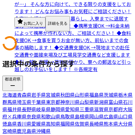
が…」 そんな方に向けて、できる限りの支援をしてお
ります！ どんなお悩み事もお気軽にご相談ください！
◆宿泊支援OK →ネカフェ暮らし、入寮までに退居す
お気に入り
詳細を見る
る方への宿泊支援します！ ◆携帯支援OK →料金未納
によって携帯が作れない方、ご相談ください！ ◆食料
支援OK →食事を買うお金が無い方、前払いまでの食
事の補助します！ ◆交通費支援OK →現地までの赴任
交通費や面接来場及び工場見学交通費など支援します
選択中の条件から探す
◆引っ越し支援 →荷物の預かり、寮への郵送など引っ
越しのお手伝いをします！ ※各規定有
都道府県
北海道
青森県
岩手県
宮城県
秋田県
山形県
福島県
茨城県
栃木県
群馬県
埼玉県
千葉県
東京都
神奈川県
山梨県
新潟県
富山県
石川
県
福井県
長野県
岐阜県
静岡県
愛知県
三重県
滋賀県
京都府
大阪
府
×
兵庫県
奈良県
和歌山県
鳥取県
島根県
岡山県
広島県
山口県
徳島県
香川県
愛媛県
高知県
福岡県
佐賀県
長崎県
熊本県
大分県
宮崎県
鹿児島県
沖縄県