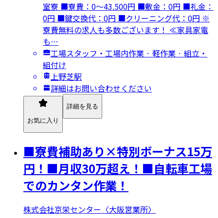
室寮 ■寮費：0～43.500円 ■敷金：0円 ■礼金：
0円 ■鍵交換代：0円 ■クリーニング代：0円 ※
寮費無料の求人も多数ございます！ ≪家具家電
も…
工場スタッフ・工場内作業 · 軽作業 · 組立・
組付け
上野芝駅
詳細はお問い合わせください
詳細を見る
お気に入り
■寮費補助あり×特別ボーナス15万
円！■月収30万超え！■自転車工場
でのカンタン作業！
株式会社京栄センター〈大阪営業所〉