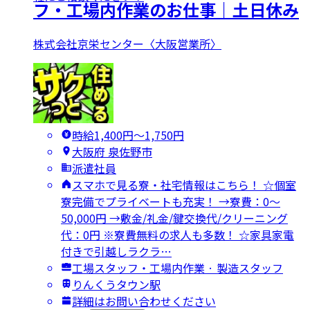
フ・工場内作業のお仕事｜土日休み
株式会社京栄センター〈大阪営業所〉
時給1,400円〜1,750円
大阪府 泉佐野市
派遣社員
スマホで見る寮・社宅情報はこちら！ ☆個室
寮完備でプライベートも充実！ →寮費：0～
50,000円 →敷金/礼金/鍵交換代/クリーニング
代：0円 ※寮費無料の求人も多数！ ☆家具家電
付きで引越しラクラ…
工場スタッフ・工場内作業 · 製造スタッフ
りんくうタウン駅
詳細はお問い合わせください