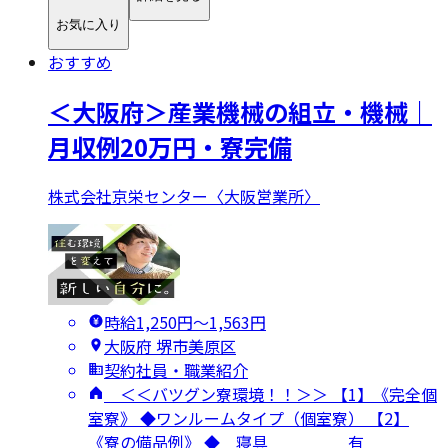
お気に入り
おすすめ
＜大阪府＞産業機械の組立・機械｜
月収例20万円・寮完備
株式会社京栄センター〈大阪営業所〉
時給1,250円〜1,563円
大阪府 堺市美原区
契約社員・職業紹介
＜＜バツグン寮環境！！＞＞ 【1】《完全個
室寮》 ◆ワンルームタイプ（個室寮） 【2】
《寮の備品例》 ◆ 寝具 有