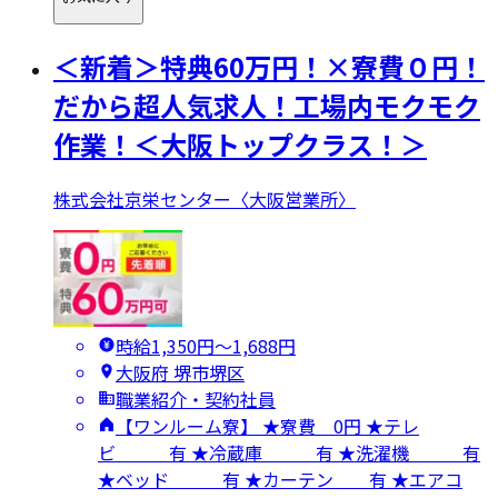
＜新着＞特典60万円！×寮費０円！
だから超人気求人！工場内モクモク
作業！＜大阪トップクラス！＞
株式会社京栄センター〈大阪営業所〉
時給1,350円〜1,688円
大阪府 堺市堺区
職業紹介・契約社員
【ワンルーム寮】 ★寮費 0円 ★テレ
ビ 有 ★冷蔵庫 有 ★洗濯機 有
★ベッド 有 ★カーテン 有 ★エアコ