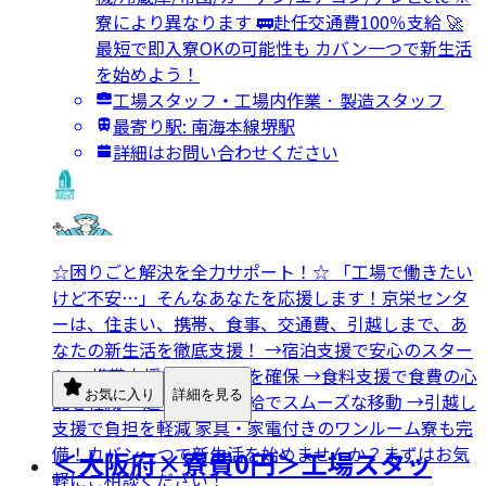
寮により異なります 🚃赴任交通費100％支給 🚀
最短で即入寮OKの可能性も カバン一つで新生活
を始めよう！
工場スタッフ・工場内作業 · 製造スタッフ
最寄り駅: 南海本線堺駅
詳細はお問い合わせください
☆困りごと解決を全力サポート！☆ 「工場で働きたい
けど不安…」そんなあなたを応援します！京栄センタ
ーは、住まい、携帯、食事、交通費、引越しまで、あ
なたの新生活を徹底支援！ →宿泊支援で安心のスター
ト →携帯支援で連絡手段を確保 →食料支援で食費の心
お気に入り
詳細を見る
配を軽減 →赴任交通費支給でスムーズな移動 →引越し
支援で負担を軽減 家具・家電付きのワンルーム寮も完
備！カバン一つで新生活を始めませんか？まずはお気
＜大阪府×寮費0円＞工場スタッ
軽にご相談ください！