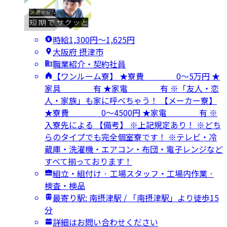
時給1,300円〜1,625円
大阪府 摂津市
職業紹介・契約社員
【ワンルーム寮】 ★寮費 0～5万円 ★
家具 有 ★家電 有 ※「友人・恋
人・家族」も家に呼べちゃう！ 【メーカー寮】
★寮費 0～4500円 ★家電 有 ※
入寮先による 【備考】 ※上記規定あり！ ※どち
らのタイプでも完全個室寮です！ ※テレビ・冷
蔵庫・洗濯機・エアコン・布団・電子レンジなど
すべて揃っております！
組立・組付け · 工場スタッフ・工場内作業 ·
検査・検品
最寄り駅: 南摂津駅 / 「南摂津駅」より徒歩15
分
詳細はお問い合わせください