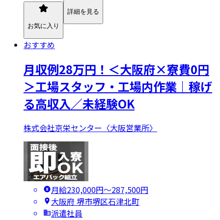
詳細を見る
お気に入り
おすすめ
月収例28万円！＜大阪府×寮費0円
＞工場スタッフ・工場内作業｜稼げ
る高収入／未経験OK
株式会社京栄センター〈大阪営業所〉
月給230,000円〜287,500円
大阪府 堺市堺区石津北町
派遣社員