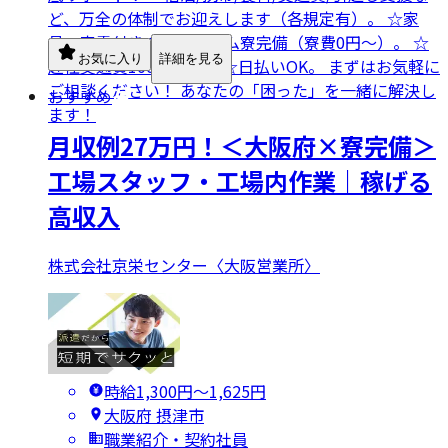
ど、万全の体制でお迎えします（各規定有）。 ☆家
具・家電付きのワンルーム寮完備（寮費0円～）。 ☆
お気に入り
詳細を見る
赴任交通費100%支給。 ☆日払いOK。 まずはお気軽に
ご相談ください！ あなたの「困った」を一緒に解決し
おすすめ
ます！
月収例27万円！＜大阪府×寮完備＞
工場スタッフ・工場内作業｜稼げる
高収入
株式会社京栄センター〈大阪営業所〉
時給1,300円〜1,625円
大阪府 摂津市
職業紹介・契約社員