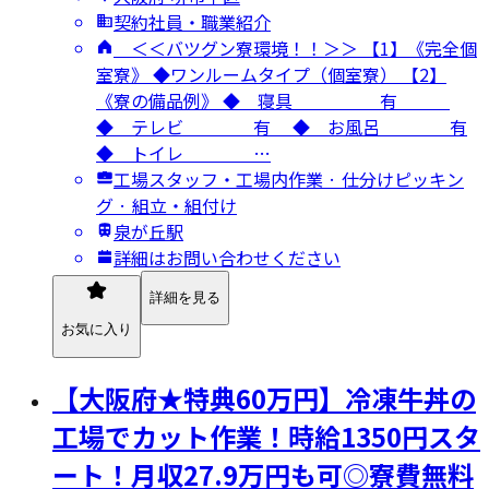
契約社員・職業紹介
＜＜バツグン寮環境！！＞＞ 【1】《完全個
室寮》 ◆ワンルームタイプ（個室寮） 【2】
《寮の備品例》 ◆ 寝具 有
◆ テレビ 有 ◆ お風呂 有
◆ トイレ …
工場スタッフ・工場内作業 · 仕分けピッキン
グ · 組立・組付け
泉が丘駅
詳細はお問い合わせください
詳細を見る
お気に入り
【大阪府★特典60万円】冷凍牛丼の
工場でカット作業！時給1350円スタ
ート！月収27.9万円も可◎寮費無料