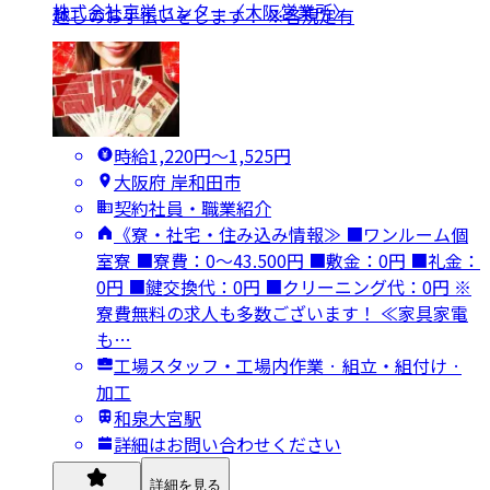
株式会社京栄センター〈大阪営業所〉
越しのお手伝いをします！ ※各規定有
時給1,220円〜1,525円
大阪府 岸和田市
契約社員・職業紹介
《寮・社宅・住み込み情報≫ ■ワンルーム個
室寮 ■寮費：0～43.500円 ■敷金：0円 ■礼金：
0円 ■鍵交換代：0円 ■クリーニング代：0円 ※
寮費無料の求人も多数ございます！ ≪家具家電
も…
工場スタッフ・工場内作業 · 組立・組付け ·
加工
和泉大宮駅
詳細はお問い合わせください
詳細を見る