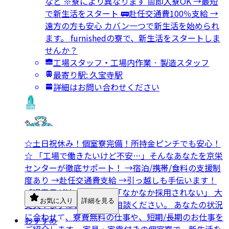
など ※寮により異なります 📅即入寮OK →最短
で新生活をスタート 🚃赴任交通費100％支給 →
遠方の方も安心 カバン一つで新生活を始められ
ます。 furnishedの寮で、新生活をスタートしま
せんか？
工場スタッフ・工場内作業 · 製造スタッフ
最寄り駅: 久宝寺駅
詳細はお問い合わせください
☆土日祝休み！個室寮完備！所持金ピンチでも安心！
☆ 「工場で働きたいけど不安…」そんなあなたを京栄
センターが徹底サポート！ →宿泊/携帯/食料の支援制
度あり →赴任交通費支給 →引っ越しも手伝います！
「退寮日が迫っている」「なかなか採用されない」 大
お気に入り
詳細を見る
丈夫！まずはお気軽にご相談ください。 あなたの状況
に合わせて、寮費無料の仕事や、短期/長期のお仕事を
おすすめ
ご紹介します。 家具・家電付きの個室寮で、新生活を