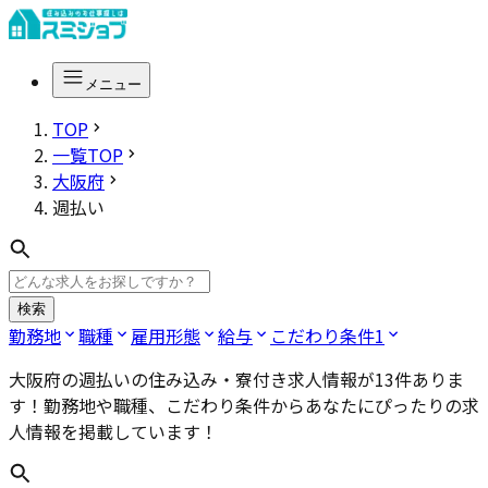
メニュー
TOP
一覧TOP
大阪府
週払い
検索
勤務地
職種
雇用形態
給与
こだわり条件
1
大阪府の週払い
の住み込み・寮付き求人情報が
13
件ありま
す！勤務地や職種、こだわり条件からあなたにぴったりの求
人情報を掲載しています！