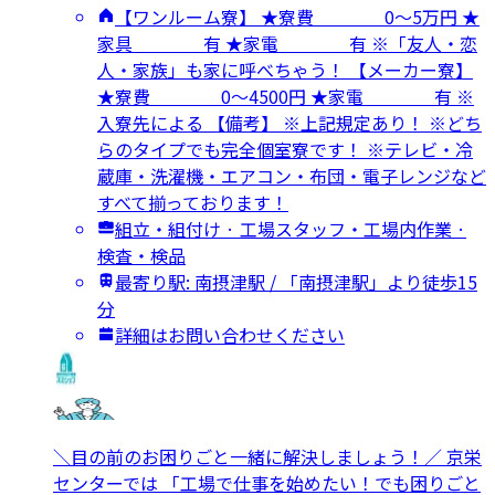
【ワンルーム寮】 ★寮費 0～5万円 ★
家具 有 ★家電 有 ※「友人・恋
人・家族」も家に呼べちゃう！ 【メーカー寮】
★寮費 0～4500円 ★家電 有 ※
入寮先による 【備考】 ※上記規定あり！ ※どち
らのタイプでも完全個室寮です！ ※テレビ・冷
蔵庫・洗濯機・エアコン・布団・電子レンジなど
すべて揃っております！
組立・組付け · 工場スタッフ・工場内作業 ·
検査・検品
最寄り駅: 南摂津駅 / 「南摂津駅」より徒歩15
分
詳細はお問い合わせください
＼目の前のお困りごと一緒に解決しましょう！／ 京栄
センターでは 「工場で仕事を始めたい！でも困りごと