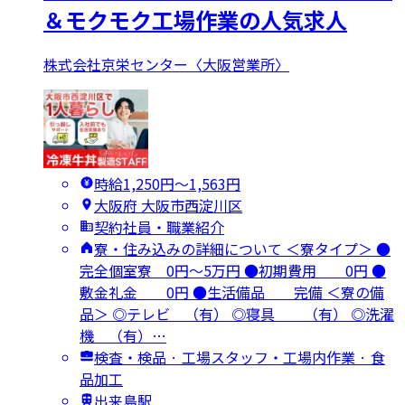
＆モクモク工場作業の人気求人
株式会社京栄センター〈大阪営業所〉
時給1,250円〜1,563円
大阪府 大阪市西淀川区
契約社員・職業紹介
寮・住み込みの詳細について ＜寮タイプ＞ ●
完全個室寮 0円～5万円 ●初期費用 0円 ●
敷金礼金 0円 ●生活備品 完備 ＜寮の備
品＞ ◎テレビ （有） ◎寝具 （有） ◎洗濯
機 （有）…
検査・検品 · 工場スタッフ・工場内作業 · 食
品加工
出来島駅