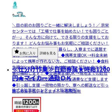
＼目の前のお困りごと一緒に解決しましょう！／ 京栄
センターでは 「工場で仕事を始めたい！でも困りごと
が…」 そんな方に向けて、できる限りの支援をしてお
ります！ どんなお悩み事もお気軽にご相談ください！
◆宿泊支援OK →ネカフェ暮らし、入寮までに退居す
お気に入り
詳細を見る
る方への宿泊支援します！ ◆携帯支援OK →料金未納
によって携帯が作れない方、ご相談ください！ ◆食料
支援OK →食事を買うお金が無い方、前払いまでの食
≪仕分け作業≫日勤専属★時給1200
事の補助します！ ◆交通費支援OK →現地までの赴任
円★マイカー通勤ＯＫ
交通費や面接来場及び工場見学交通費など支援します
◆引っ越し支援 →荷物の預かり、寮への郵送など引っ
株式会社京栄センター〈大阪営業所〉
越しのお手伝いをします！ ※各規定有