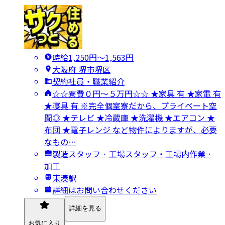
時給1,250円〜1,563円
大阪府 堺市堺区
契約社員・職業紹介
☆☆寮費０円～５万円☆☆ ★家具 有 ★家電 有
★寝具 有 ※完全個室寮だから、プライベート空
間◎ ★テレビ ★冷蔵庫 ★洗濯機 ★エアコン ★
布団 ★電子レンジ など物件によりますが、必要
なもの…
製造スタッフ · 工場スタッフ・工場内作業 ·
加工
東湊駅
詳細はお問い合わせください
詳細を見る
お気に入り