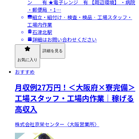
ン 有 ★電子レンジ 有 【周辺環境】 ・病院
・郵便局 ・1…
組立・組付け · 検査・検品 · 工場スタッフ・
工場内作業
石津北駅
詳細はお問い合わせください
詳細を見る
お気に入り
おすすめ
月収例27万円！＜大阪府×寮完備＞
工場スタッフ・工場内作業｜稼げる
高収入
株式会社京栄センター〈大阪営業所〉