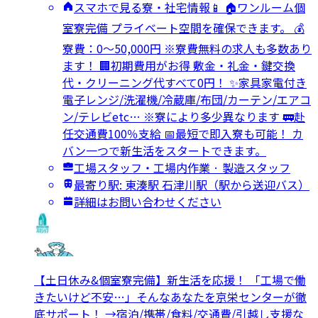
スマホで見る寮・社宅情報📱 🏠ワンルーム個
室寮完備 プライベート空間を確保できます。 💰
寮費：0～50,000円 ※寮費無料の求人も多数あり
ます！ 🏢初期費用がお得 敷金・礼金・鍵交換
代・クリーニング代すべて0円！ ✨家具家電付き
電子レンジ/洗濯機/冷蔵庫/布団/カーテン/エアコ
ン/テレビetc… ※寮により多少異なります 🚃赴
任交通費100％支給 📅最短で即入寮も可能！ カ
バン一つで新生活をスタートできます。
工場スタッフ・工場内作業 · 製造スタッフ
最寄り駅: 東湊駅 石津川駅（駅から送迎バス）
詳細はお問い合わせください
【土日休み&個室寮完備】新生活を応援！ 「工場で働
きたいけど不安…」そんなあなたを京栄センターが徹
底サポート！ →宿泊/携帯/食料/交通費/引越し支援な