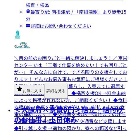
検査・検品
最寄り駅: 南摂津駅 / 「南摂津駅」より徒歩15
分
詳細はお問い合わせください
＼目の前のお困りごと一緒に解決しましょう！／ 京栄
センターでは 「工場で仕事を始めたい！でも困りごと
が…」 そんな方に向けて、できる限りの支援をしてお
ります！ どんなお悩み事もお気軽にご相談ください！
◆宿泊支援OK →ネカフェ暮らし、入寮までに退居す
お気に入り
詳細を見る
る方への宿泊支援します！ ◆携帯支援OK →料金未納
によって携帯が作れない方、ご相談ください！ ◆食料
支援OK →食事を買うお金が無い方、前払いまでの食
＜大阪府×寮費0円＞組立・組付け
事の補助します！ ◆交通費支援OK →現地までの赴任
のお仕事｜土日休み
交通費や面接来場及び工場見学交通費など支援します
◆引っ越し支援 →荷物の預かり、寮への郵送など引っ