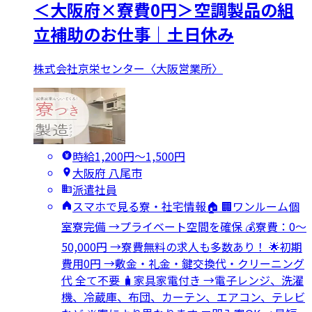
＜大阪府×寮費0円＞空調製品の組
立補助のお仕事｜土日休み
株式会社京栄センター〈大阪営業所〉
時給1,200円〜1,500円
大阪府 八尾市
派遣社員
スマホで見る寮・社宅情報🏠 🏢ワンルーム個
室寮完備 →プライベート空間を確保 💰寮費：0～
50,000円 →寮費無料の求人も多数あり！ 🌟初期
費用0円 →敷金・礼金・鍵交換代・クリーニング
代 全て不要 🧳家具家電付き →電子レンジ、洗濯
機、冷蔵庫、布団、カーテン、エアコン、テレビ