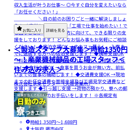
収入生活が叶うお仕事～ ◎今すぐ自分を変えたいなら
「お任せください！」 ＿＿＿＿＿＿＿＿＿＿＿＿＿＿
＿＿＿＿＿ ＼目の前のお困りごと一緒に解決しましょ
う！／ 京栄センターでは 「工場で仕事を始めたい！で
お気に入り
詳細を見る
も困りごとが…」 そんな方に向けて、できる限りの支
援をしております！ どんなお悩み事もお気軽にご相談
ください！ ◆宿泊支援OK →ネカフェ暮らし、入寮ま
＜製造スタッフ大募集＞時給1350円
でに退居する方への宿泊支援します！ ◆携帯支援OK
～！産業機械部品の工場スタッフ＜
→料金未納によって携帯が作れない方、ご相談くださ
い！ ◆食料支援OK →食事を買うお金が無い方、前払
住み込み求人＞
いまでの食事の補助します！ ◆交通費支援OK →現地
までの赴任交通費や面接来場及び工場見学交通費など
株式会社京栄センター〈大阪営業所〉
支援します ◆引っ越し支援 →荷物の預かり、寮への郵
送など引っ越しのお手伝いをします！ ※各規定有
時給1,350円〜1,688円
大阪府 堺市中区