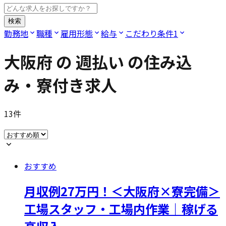
検索
勤務地
職種
雇用形態
給与
こだわり条件
1
大阪府
の
週払い
の住み込
み・寮付き求人
13
件
おすすめ
月収例27万円！＜大阪府×寮完備＞
工場スタッフ・工場内作業｜稼げる