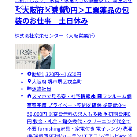
すぐにスタートできます！
＜大阪府×寮費0円＞工業薬品の包
装のお仕事｜土日休み
株式会社京栄センター〈大阪営業所〉
時給1,320円〜1,650円
大阪府 堺市堺区戎島町
派遣社員
スマホで見る寮・社宅情報🏠 🏢ワンルーム個
室寮完備 プライベート空間を確保 💰寮費:0～
50,000円 ※寮費無料の求人も多数 🌟初期費用0
円 敷金・礼金・鍵交換代・クリーニング代全て
不要 furnishing家具・家電付き 電子レンジ/洗濯
機/冷蔵庫/布団/カーテン/エアコン/テレビetc ※