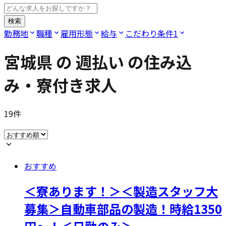
検索
勤務地
職種
雇用形態
給与
こだわり条件
1
宮城県
の
週払い
の住み込
み・寮付き求人
19
件
おすすめ
＜寮あります！＞＜製造スタッフ大
募集＞自動車部品の製造！時給1350