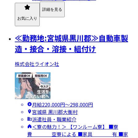
詳細を見る
お気に入り
≪勤務地:宮城県黒川郡≫自動車製
造・接合・溶接・組付け
株式会社ライオン社
月給220,000円〜298,000円
宮城県 黒川郡大衡村
派遣社員・職業紹介
＜寮の魅力！＞ 【ワンルーム寮】 ■寮
費 空寮による ■家具 有 ■家