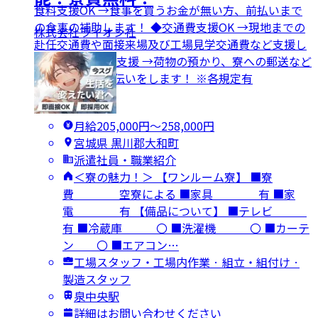
食料支援OK →食事を買うお金が無い方、前払いまで
の食事の補助します！ ◆交通費支援OK →現地までの
株式会社ライオン社
赴任交通費や面接来場及び工場見学交通費など支援し
ます ◆引っ越し支援 →荷物の預かり、寮への郵送など
引っ越しのお手伝いをします！ ※各規定有
月給205,000円〜258,000円
宮城県 黒川郡大和町
派遣社員・職業紹介
＜寮の魅力！＞ 【ワンルーム寮】 ■寮
費 空寮による ■家具 有 ■家
電 有 【備品について】 ■テレビ
有 ■冷蔵庫 〇 ■洗濯機 〇 ■カーテ
ン 〇 ■エアコン…
工場スタッフ・工場内作業 · 組立・組付け ·
製造スタッフ
泉中央駅
詳細はお問い合わせください