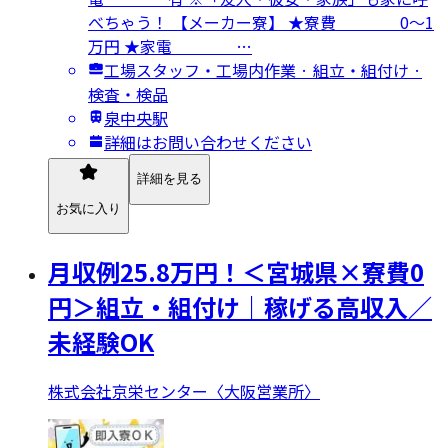
べちゃう！ 【メーカー寮】 ★寮費 0～1
万円 ★家電 …
工場スタッフ・工場内作業 · 組立・組付け ·
検査・検品
泉中央駅
詳細はお問い合わせください
詳細を見る
お気に入り
月収例25.8万円！＜宮城県×寮費0
円＞組立・組付け｜稼げる高収入／
未経験OK
株式会社京栄センター〈大阪営業所〉