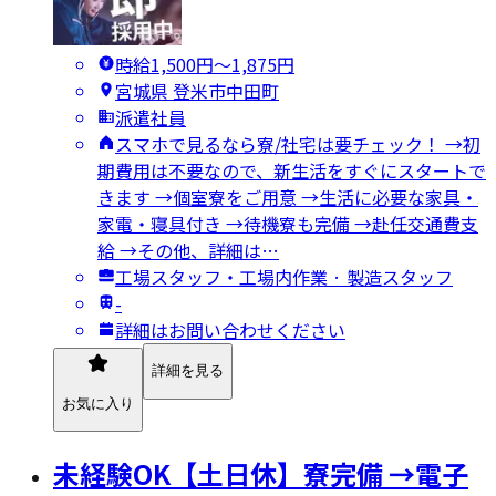
時給1,500円〜1,875円
宮城県 登米市中田町
派遣社員
スマホで見るなら寮/社宅は要チェック！ →初
期費用は不要なので、新生活をすぐにスタートで
きます →個室寮をご用意 →生活に必要な家具・
家電・寝具付き →待機寮も完備 →赴任交通費支
給 →その他、詳細は…
工場スタッフ・工場内作業 · 製造スタッフ
-
詳細はお問い合わせください
詳細を見る
お気に入り
未経験OK【土日休】寮完備 →電子