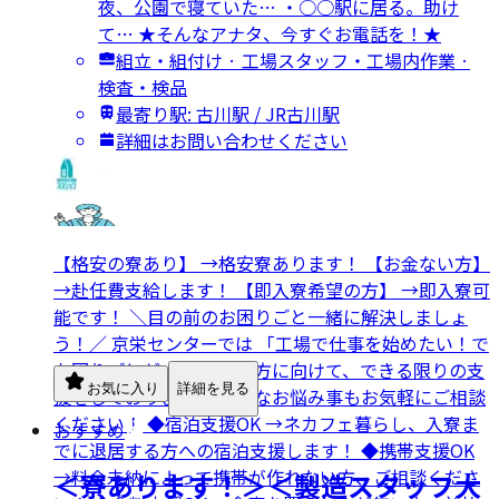
夜、公園で寝ていた… ・○○駅に居る。助け
て… ★そんなアナタ、今すぐお電話を！★
組立・組付け · 工場スタッフ・工場内作業 ·
検査・検品
最寄り駅: 古川駅 / JR古川駅
詳細はお問い合わせください
【格安の寮あり】 →格安寮あります！ 【お金ない方】
→赴任費支給します！ 【即入寮希望の方】 →即入寮可
能です！ ＼目の前のお困りごと一緒に解決しましょ
う！／ 京栄センターでは 「工場で仕事を始めたい！で
も困りごとが…」 そんな方に向けて、できる限りの支
お気に入り
詳細を見る
援をしております！ どんなお悩み事もお気軽にご相談
ください！ ◆宿泊支援OK →ネカフェ暮らし、入寮ま
おすすめ
でに退居する方への宿泊支援します！ ◆携帯支援OK
→料金未納によって携帯が作れない方、ご相談くださ
＜寮あります！＞＜製造スタッフ大