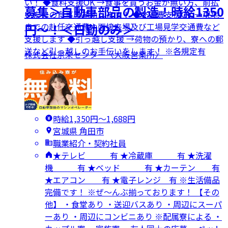
い！ ◆食料支援OK →食事を買うお金が無い方、前払
募集＞自動車部品の製造！時給1350
いまでの食事の補助します！ ◆交通費支援OK →現地
までの赴任交通費や面接来場及び工場見学交通費など
円～！＜日勤のみ＞
支援します ◆引っ越し支援 →荷物の預かり、寮への郵
送など引っ越しのお手伝いをします！ ※各規定有
株式会社京栄センター〈大阪営業所〉
時給1,350円〜1,688円
宮城県 角田市
職業紹介・契約社員
★テレビ 有 ★冷蔵庫 有 ★洗濯
機 有 ★ベッド 有 ★カーテン 有
★エアコン 有 ★電子レンジ 有 ※生活備品
完備です！ ※ぜ～んぶ揃っております！ 【その
他】 ・食堂あり ・送迎バスあり ・周辺にスーパ
ーあり ・周辺にコンビニあり ※配属寮による ・