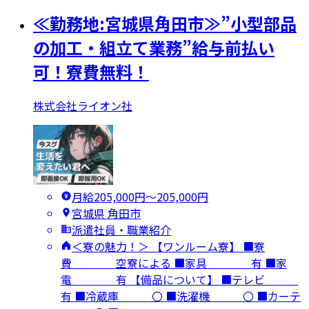
≪勤務地:宮城県角田市≫”小型部品
の加工・組立て業務”給与前払い
可！寮費無料！
株式会社ライオン社
月給205,000円〜205,000円
宮城県 角田市
派遣社員・職業紹介
＜寮の魅力！＞ 【ワンルーム寮】 ■寮
費 空寮による ■家具 有 ■家
電 有 【備品について】 ■テレビ
有 ■冷蔵庫 〇 ■洗濯機 〇 ■カーテ