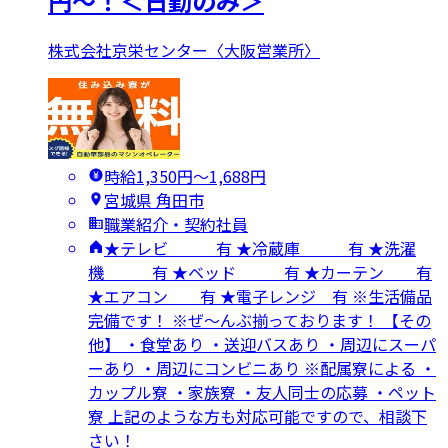
円～！＜日勤のみ＞
株式会社京栄センター〈大阪営業所〉
時給1,350円〜1,688円
宮城県 角田市
職業紹介・契約社員
★テレビ 有 ★冷蔵庫 有 ★洗濯
機 有 ★ベッド 有 ★カーテン 有
★エアコン 有 ★電子レンジ 有 ※生活備品
完備です！ ※ぜ～んぶ揃っております！ 【その
他】 ・食堂あり ・送迎バスあり ・周辺にスーパ
ーあり ・周辺にコンビニあり ※配属寮による ・
カップル寮 ・家族寮 ・友人同士の応募 ・ペット
寮 上記のような方も対応可能ですので、相談下
さい！