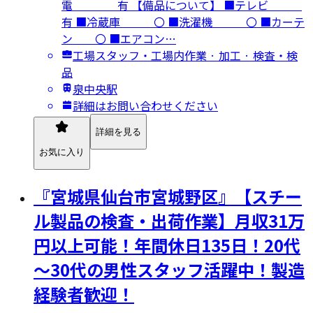
電 有 【備品について】 ■テレビ
有 ■冷蔵庫 〇 ■洗濯機 〇 ■カーテ
ン 〇 ■エアコン…
工場スタッフ・工場内作業 · 加工 · 検査・検
品
泉中央駅
詳細はお問い合わせください
詳細を見る
お気に入り
『宮城県仙台市宮城野区』【スチー
ル製品の検査・出荷作業】月収31万
円以上可能！年間休日135日！20代
～30代の男性スタッフ活躍中！製造
経験者歓迎！