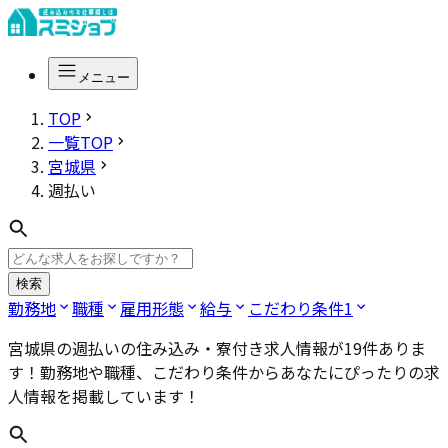
メニュー
TOP
一覧TOP
宮城県
週払い
検索
勤務地
職種
雇用形態
給与
こだわり条件
1
宮城県の週払い
の住み込み・寮付き求人情報が
19
件ありま
す！勤務地や職種、こだわり条件からあなたにぴったりの求
人情報を掲載しています！