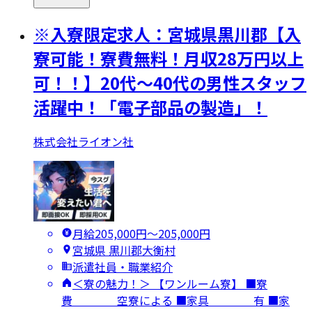
※入寮限定求人：宮城県黒川郡【入
寮可能！寮費無料！月収28万円以上
可！！】20代～40代の男性スタッフ
活躍中！「電子部品の製造」！
株式会社ライオン社
月給205,000円〜205,000円
宮城県 黒川郡大衡村
派遣社員・職業紹介
＜寮の魅力！＞ 【ワンルーム寮】 ■寮
費 空寮による ■家具 有 ■家