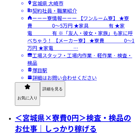
宮城県 大崎市
契約社員・職業紹介
ーーー寮情報ーーー 【ワンルーム寮】 ★寮
費 0～5万円 ★家具 有 ★家
電 有 ※「友人・彼女・家族」も家に呼
べちゃう！ 【メーカー寮】 ★寮費 0～1
万円 ★家電 …
工場スタッフ・工場内作業 · 軽作業 · 検査・
検品
塚目駅
詳細はお問い合わせください
詳細を見る
お気に入り
＜宮城県×寮費0円＞検査・検品の
お仕事｜しっかり稼げる