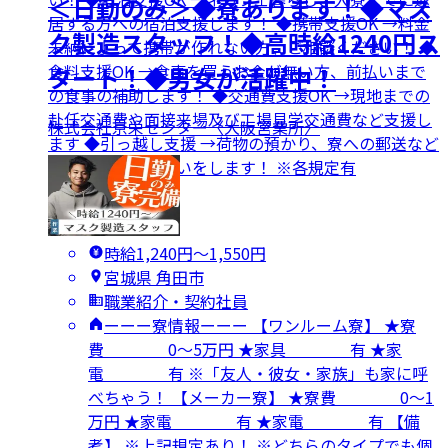
＜日勤のみ＞◆寮あります！◆マス
居する方への宿泊支援します！ ◆携帯支援OK →料金
ク製造スタッフ！◆高時給1240円ス
未納によって携帯が作れない方、ご相談ください！ ◆
食料支援OK →食事を買うお金が無い方、前払いまで
タート！◆男女が活躍中！
の食事の補助します！ ◆交通費支援OK →現地までの
赴任交通費や面接来場及び工場見学交通費など支援し
株式会社京栄センター〈大阪営業所〉
ます ◆引っ越し支援 →荷物の預かり、寮への郵送など
引っ越しのお手伝いをします！ ※各規定有
時給1,240円〜1,550円
宮城県 角田市
職業紹介・契約社員
ーーー寮情報ーーー 【ワンルーム寮】 ★寮
費 0～5万円 ★家具 有 ★家
電 有 ※「友人・彼女・家族」も家に呼
べちゃう！ 【メーカー寮】 ★寮費 0～1
万円 ★家電 有 ★家電 有 【備
考】 ※上記規定あり！ ※どちらのタイプでも個