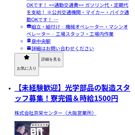
OKです！ <<通勤交通費>> ガソリン代・定期代
を支給！ ※公共交通機関・マイカー・バイク通
勤OKです！ …
組立・組付け · 機械オペレーター・マシンオ
ペレーター · 工場スタッフ・工場内作業
泉中央駅
詳細はお問い合わせください
詳細を見る
お気に入り
【未経験歓迎】光学部品の製造スタ
ッフ募集！寮完備＆時給1500円
株式会社京栄センター〈大阪営業所〉