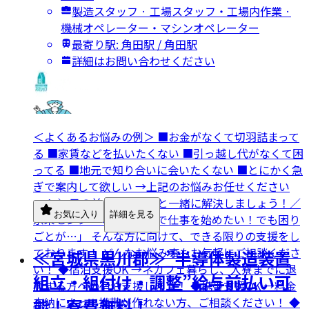
製造スタッフ · 工場スタッフ・工場内作業 ·
機械オペレーター・マシンオペレーター
最寄り駅: 角田駅 / 角田駅
詳細はお問い合わせください
＜よくあるお悩みの例＞ ■お金がなくて切羽詰まって
る ■家賃などを払いたくない ■引っ越し代がなくて困
ってる ■地元で知り合いに会いたくない ■とにかく急
ぎで案内して欲しい →上記のお悩みお任せください
ッ！ ＼目の前のお困りごと一緒に解決しましょう！／
お気に入り
詳細を見る
京栄センターでは 「工場で仕事を始めたい！でも困り
ごとが…」 そんな方に向けて、できる限りの支援をし
ております！ どんなお悩み事もお気軽にご相談くださ
≪宮城県黒川郡≫”半導体製造装置
い！ ◆宿泊支援OK →ネカフェ暮らし、入寮までに退
組立・組付け・調整”給与前払い可
居する方への宿泊支援します！ ◆携帯支援OK →料金
未納によって携帯が作れない方、ご相談ください！ ◆
能！寮費無料！