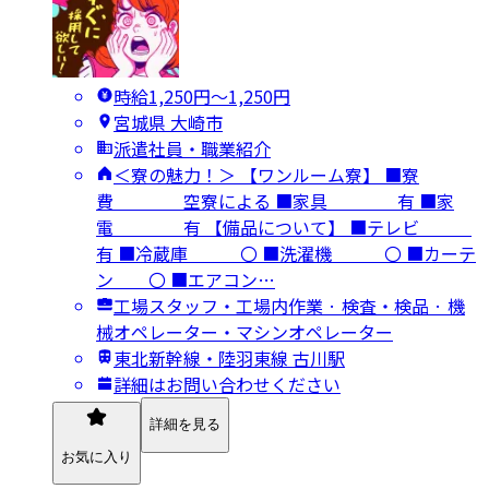
時給1,250円〜1,250円
宮城県 大崎市
派遣社員・職業紹介
＜寮の魅力！＞ 【ワンルーム寮】 ■寮
費 空寮による ■家具 有 ■家
電 有 【備品について】 ■テレビ
有 ■冷蔵庫 〇 ■洗濯機 〇 ■カーテ
ン 〇 ■エアコン…
工場スタッフ・工場内作業 · 検査・検品 · 機
械オペレーター・マシンオペレーター
東北新幹線・陸羽東線 古川駅
詳細はお問い合わせください
詳細を見る
お気に入り