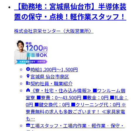
【勤務地：宮城県仙台市】半導体装
置の保守・点検！軽作業スタッフ！
株式会社京栄センター〈大阪営業所〉
時給1,200円〜1,500円
宮城県 仙台市泉区
契約社員・職業紹介
《寮・社宅・住み込み情報≫ ■ワンルーム個
室寮 ■寮費：0～43.500円 ■敷金：0円 ■礼金：
0円 ■鍵交換代：0円 ■クリーニング代：0円 ※
寮費無料の求人も多数ございます！ ≪家具家電
も…
工場スタッフ・工場内作業 · 軽作業 · 保守・