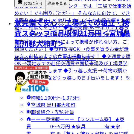
お気に入り
詳細を見る
決しましょう！／ 京栄センターでは 「工場で仕事を始
めたい！でも困りごとが…」 そんな方に向けて、でき
る限りの支援をしております！ どんなお悩み事もお気
寮完備で安心◎工場内での組立・検
軽にご相談ください！ ◆宿泊支援OK →ネカフェ暮ら
査スタッフで月収例21万円＜宮城県
し、入寮までに退居する方への宿泊支援します！ ◆携
帯支援OK →料金未納によって携帯が作れない方、ご
黒川郡大和町＞
相談ください！ ◆食料支援OK →食事を買うお金が無
い方、前払いまでの食事の補助します！ ◆交通費支援
株式会社京栄センター〈大阪営業所〉
OK →現地までの赴任交通費や面接来場及び工場見学
交通費など支援します ◆引っ越し支援 →荷物の預か
り、寮への郵送など引っ越しのお手伝いをします！ ※
各規定有
時給1,100円〜1,375円
宮城県 黒川郡大和町
職業紹介・契約社員
ーーー寮情報ーーー 【ワンルーム寮】 ★寮
費 0～5万円 ★家具 有 ★家
電 有 ※「友人・彼女・家族」も家に呼