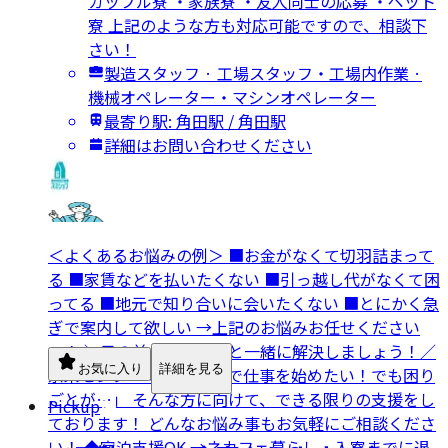
カップル寮 ・家族寮 ・友人同士の応募 ・ペット
寮 上記のような方も対応可能ですので、相談下
さい！
製造スタッフ · 工場スタッフ・工場内作業 ·
機械オペレーター・マシンオペレーター
最寄り駅: 角田駅 / 角田駅
詳細はお問い合わせください
＜よくあるお悩みの例＞ ■お金がなくて切羽詰まって
る ■家賃などを払いたくない ■引っ越し代がなくて困
ってる ■地元で知り合いに会いたくない ■とにかく急
ぎで案内して欲しい →上記のお悩みお任せください
ッ！ ＼目の前のお困りごと一緒に解決しましょう！／
お気に入り
詳細を見る
京栄センターでは 「工場で仕事を始めたい！でも困り
ごとが…」 そんな方に向けて、できる限りの支援をし
Pickup
ております！ どんなお悩み事もお気軽にご相談くださ
い！ ◆宿泊支援OK →ネカフェ暮らし、入寮までに退