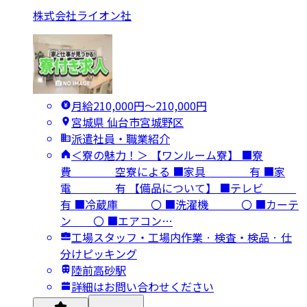
株式会社ライオン社
月給210,000円〜210,000円
宮城県 仙台市宮城野区
派遣社員・職業紹介
＜寮の魅力！＞ 【ワンルーム寮】 ■寮
費 空寮による ■家具 有 ■家
電 有 【備品について】 ■テレビ
有 ■冷蔵庫 〇 ■洗濯機 〇 ■カーテ
ン 〇 ■エアコン…
工場スタッフ・工場内作業 · 検査・検品 · 仕
分けピッキング
陸前高砂駅
詳細はお問い合わせください