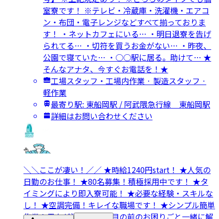
室寮です！ ※テレビ・冷蔵庫・洗濯機・エアコ
ン・布団・電子レンジなどすべて揃っておりま
す！ ・ネットカフェにいる… ・明日退寮を告げ
られてる… ・切符を買うお金がない… ・昨夜、
公園で寝ていた… ・○○駅に居る。助けて… ★
そんなアナタ、今すぐお電話を！★
工場スタッフ・工場内作業 · 製造スタッフ ·
軽作業
最寄り駅: 東船岡駅 / 阿武隈急行線 東船岡駅
詳細はお問い合わせください
＼＼ここが凄い！／／ ★時給1240円start！ ★人気の
日勤のお仕事！ ★80名募集！積極採用中です！ ★タ
イミングにより即入寮可能！ ★必要な経験・スキルな
し！ ★空調完備！キレイな職場です！ ★シンプル簡単
作業！男女が活躍中！ ＼目の前のお困りごと一緒に解