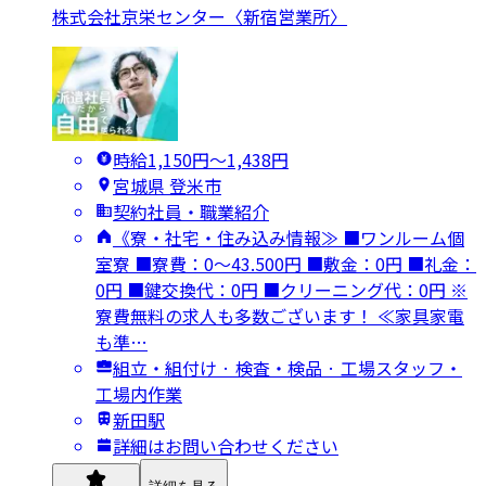
株式会社京栄センター〈新宿営業所〉
時給1,150円〜1,438円
宮城県 登米市
契約社員・職業紹介
《寮・社宅・住み込み情報≫ ■ワンルーム個
室寮 ■寮費：0～43.500円 ■敷金：0円 ■礼金：
0円 ■鍵交換代：0円 ■クリーニング代：0円 ※
寮費無料の求人も多数ございます！ ≪家具家電
も準…
組立・組付け · 検査・検品 · 工場スタッフ・
工場内作業
新田駅
詳細はお問い合わせください