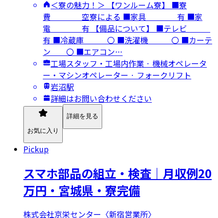
＜寮の魅力！＞ 【ワンルーム寮】 ■寮
費 空寮による ■家具 有 ■家
電 有 【備品について】 ■テレビ
有 ■冷蔵庫 〇 ■洗濯機 〇 ■カーテ
ン 〇 ■エアコン…
工場スタッフ・工場内作業 · 機械オペレータ
ー・マシンオペレーター · フォークリフト
岩沼駅
詳細はお問い合わせください
詳細を見る
お気に入り
Pickup
スマホ部品の組立・検査｜月収例20
万円・宮城県・寮完備
株式会社京栄センター〈新宿営業所〉