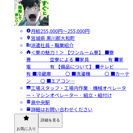
月給255,000円〜255,000円
宮城県 黒川郡大和町
派遣社員・職業紹介
＜寮の魅力！＞ 【ワンルーム寮】 ■寮
費 空寮による ■家具 有 ■家
電 有 【備品について】 ■テレビ
有 ■冷蔵庫 〇 ■洗濯機 〇 ■カーテ
ン 〇 ■エアコン…
工場スタッフ・工場内作業 · 機械オペレータ
ー・マシンオペレーター · 組立・組付け
泉中央駅
詳細はお問い合わせください
詳細を見る
お気に入り