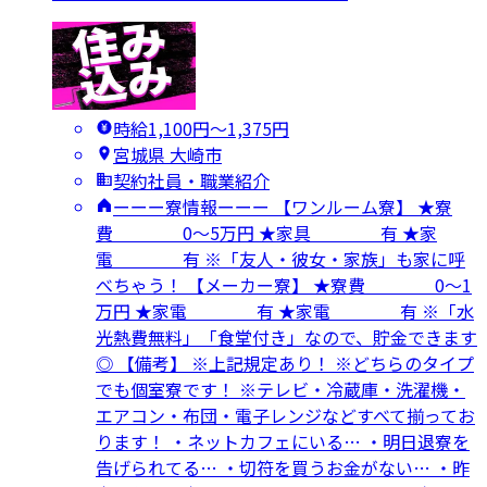
時給1,100円〜1,375円
宮城県 大崎市
契約社員・職業紹介
ーーー寮情報ーーー 【ワンルーム寮】 ★寮
費 0～5万円 ★家具 有 ★家
電 有 ※「友人・彼女・家族」も家に呼
べちゃう！ 【メーカー寮】 ★寮費 0～1
万円 ★家電 有 ★家電 有 ※「水
光熱費無料」「食堂付き」なので、貯金できます
◎ 【備考】 ※上記規定あり！ ※どちらのタイプ
でも個室寮です！ ※テレビ・冷蔵庫・洗濯機・
エアコン・布団・電子レンジなどすべて揃ってお
ります！ ・ネットカフェにいる… ・明日退寮を
告げられてる… ・切符を買うお金がない… ・昨