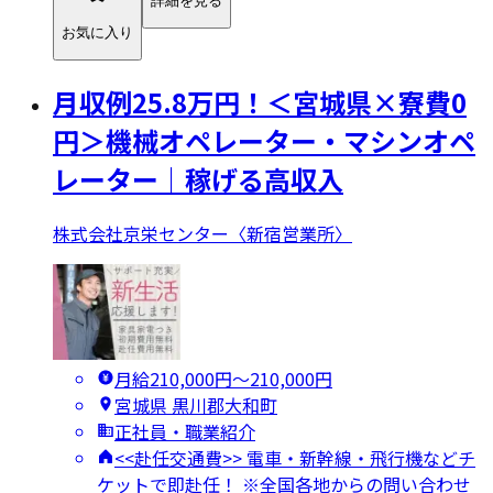
詳細を見る
お気に入り
月収例25.8万円！＜宮城県×寮費0
円＞機械オペレーター・マシンオペ
レーター｜稼げる高収入
株式会社京栄センター〈新宿営業所〉
月給210,000円〜210,000円
宮城県 黒川郡大和町
正社員・職業紹介
<<赴任交通費>> 電車・新幹線・飛行機などチ
ケットで即赴任！ ※全国各地からの問い合わせ