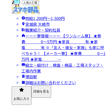
時給1,200円〜1,500円
宮城県 大崎市
職業紹介・契約社員
ーーー寮情報ーーー 【ワンルーム寮】 ★寮
費 0～5万円 ★家具 有 ★家
電 有 ※「友人・彼女・家族」も家に呼
べちゃう！ 【メーカー寮】 ★寮費 0～1
万円 ★家電 …
組立・組付け · 検査・検品 · 工場スタッフ・
工場内作業
塚目駅
詳細はお問い合わせください
詳細を見る
お気に入り