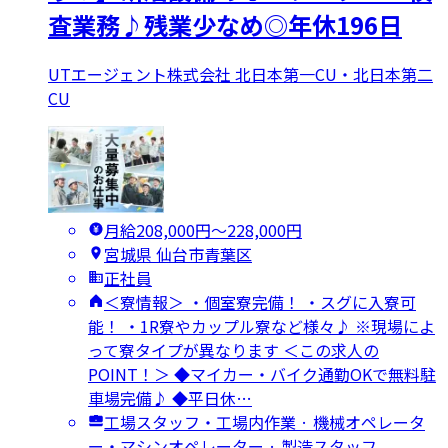
査業務♪残業少なめ◎年休196日
UTエージェント株式会社 北日本第一CU・北日本第二
CU
月給208,000円〜228,000円
宮城県 仙台市青葉区
正社員
＜寮情報＞ ・個室寮完備！ ・スグに入寮可
能！ ・1R寮やカップル寮など様々♪ ※現場によ
って寮タイプが異なります ＜この求人の
POINT！＞ ◆マイカー・バイク通勤OKで無料駐
車場完備♪ ◆平日休…
工場スタッフ・工場内作業 · 機械オペレータ
ー・マシンオペレーター · 製造スタッフ