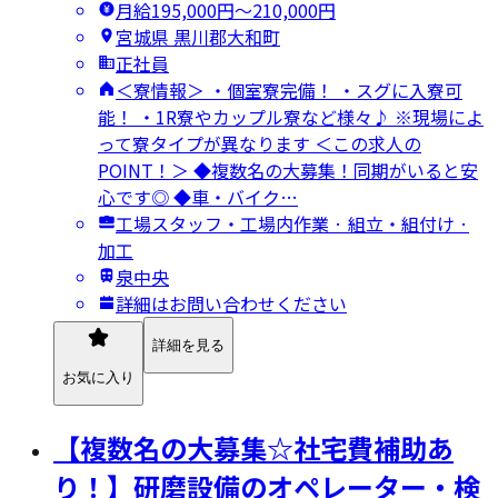
月給195,000円〜210,000円
宮城県 黒川郡大和町
正社員
＜寮情報＞ ・個室寮完備！ ・スグに入寮可
能！ ・1R寮やカップル寮など様々♪ ※現場によ
って寮タイプが異なります ＜この求人の
POINT！＞ ◆複数名の大募集！同期がいると安
心です◎ ◆車・バイク…
工場スタッフ・工場内作業 · 組立・組付け ·
加工
泉中央
詳細はお問い合わせください
詳細を見る
お気に入り
【複数名の大募集☆社宅費補助あ
り！】研磨設備のオペレーター・検