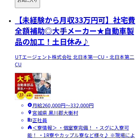
お気に入り
【未経験から月収33万円可】社宅費
全額補助◎大手メーカー★自動車製
品の加工！土日休み♪
UTエージェント株式会社 北日本第一CU・北日本第二
CU
月給260,000円〜332,000円
宮城県 黒川郡大衡村
正社員
＜寮情報＞ ・個室寮完備！ ・スグに入寮可
能！ ・1R寮やカップル寮など様々♪ ※現場によ