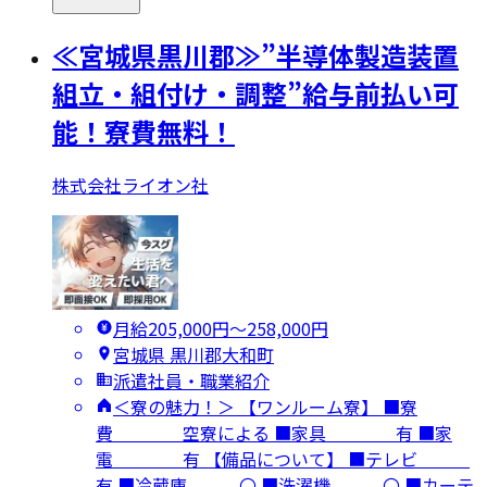
≪宮城県黒川郡≫”半導体製造装置
組立・組付け・調整”給与前払い可
能！寮費無料！
株式会社ライオン社
月給205,000円〜258,000円
宮城県 黒川郡大和町
派遣社員・職業紹介
＜寮の魅力！＞ 【ワンルーム寮】 ■寮
費 空寮による ■家具 有 ■家
電 有 【備品について】 ■テレビ
有 ■冷蔵庫 〇 ■洗濯機 〇 ■カーテ