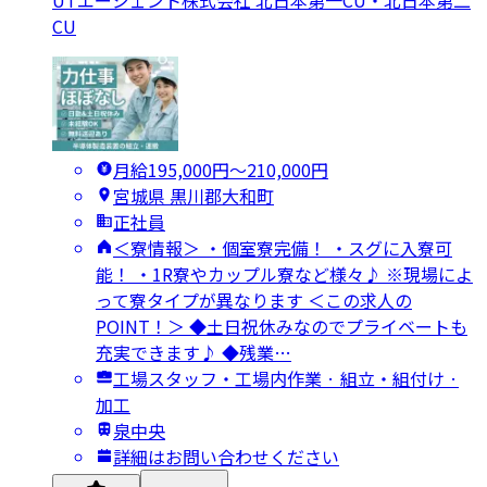
UTエージェント株式会社 北日本第一CU・北日本第二
CU
月給195,000円〜210,000円
宮城県 黒川郡大和町
正社員
＜寮情報＞ ・個室寮完備！ ・スグに入寮可
能！ ・1R寮やカップル寮など様々♪ ※現場によ
って寮タイプが異なります ＜この求人の
POINT！＞ ◆土日祝休みなのでプライベートも
充実できます♪ ◆残業…
工場スタッフ・工場内作業 · 組立・組付け ·
加工
泉中央
詳細はお問い合わせください