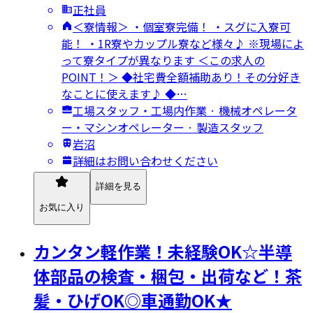
正社員
＜寮情報＞ ・個室寮完備！ ・スグに入寮可
能！ ・1R寮やカップル寮など様々♪ ※現場によ
って寮タイプが異なります ＜この求人の
POINT！＞ ◆社宅費全額補助あり！その分好き
なことに使えます♪ ◆…
工場スタッフ・工場内作業 · 機械オペレータ
ー・マシンオペレーター · 製造スタッフ
岩沼
詳細はお問い合わせください
詳細を見る
お気に入り
カンタン軽作業！未経験OK☆半導
体部品の検査・梱包・出荷など！茶
髪・ひげOK◎車通勤OK★