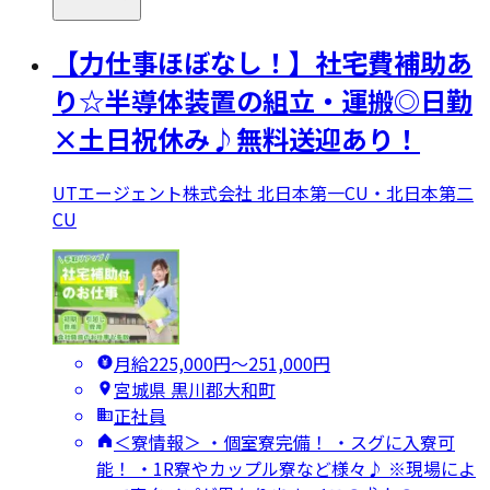
【力仕事ほぼなし！】社宅費補助あ
り☆半導体装置の組立・運搬◎日勤
×土日祝休み♪無料送迎あり！
UTエージェント株式会社 北日本第一CU・北日本第二
CU
月給225,000円〜251,000円
宮城県 黒川郡大和町
正社員
＜寮情報＞ ・個室寮完備！ ・スグに入寮可
能！ ・1R寮やカップル寮など様々♪ ※現場によ