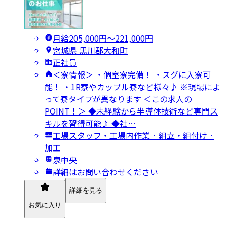
月給205,000円〜221,000円
宮城県 黒川郡大和町
正社員
＜寮情報＞ ・個室寮完備！ ・スグに入寮可
能！ ・1R寮やカップル寮など様々♪ ※現場によ
って寮タイプが異なります ＜この求人の
POINT！＞ ◆未経験から半導体技術など専門ス
キルを習得可能♪ ◆社…
工場スタッフ・工場内作業 · 組立・組付け ·
加工
泉中央
詳細はお問い合わせください
詳細を見る
お気に入り