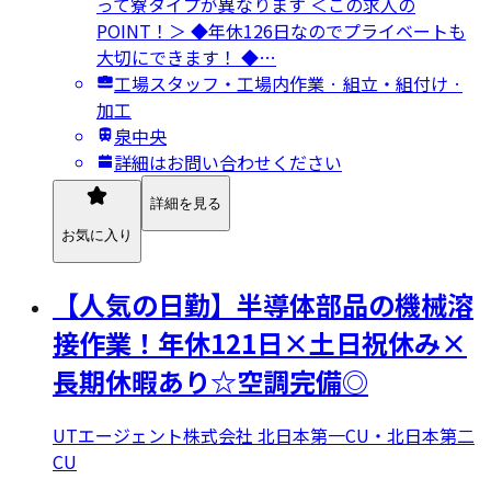
って寮タイプが異なります ＜この求人の
POINT！＞ ◆年休126日なのでプライベートも
大切にできます！ ◆…
工場スタッフ・工場内作業 · 組立・組付け ·
加工
泉中央
詳細はお問い合わせください
詳細を見る
お気に入り
【人気の日勤】半導体部品の機械溶
接作業！年休121日×土日祝休み×
長期休暇あり☆空調完備◎
UTエージェント株式会社 北日本第一CU・北日本第二
CU