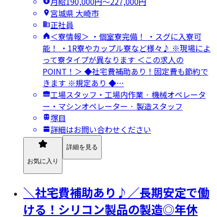
月給190,000円〜227,000円
宮城県 大崎市
正社員
＜寮情報＞ ・個室寮完備！ ・スグに入寮可
能！ ・1R寮やカップル寮など様々♪ ※現場によ
って寮タイプが異なります ＜この求人の
POINT！＞ ◆社宅費補助あり！固定費も節約で
きます ※規定あり ◆…
工場スタッフ・工場内作業 · 機械オペレータ
ー・マシンオペレーター · 製造スタッフ
塚目
詳細はお問い合わせください
詳細を見る
お気に入り
＼社宅費補助あり♪／長期安定で働
ける！シリコン製品の製造◎年休