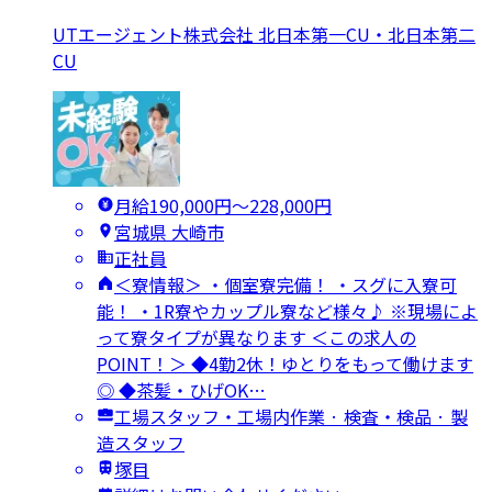
UTエージェント株式会社 北日本第一CU・北日本第二
CU
月給190,000円〜228,000円
宮城県 大崎市
正社員
＜寮情報＞ ・個室寮完備！ ・スグに入寮可
能！ ・1R寮やカップル寮など様々♪ ※現場によ
って寮タイプが異なります ＜この求人の
POINT！＞ ◆4勤2休！ゆとりをもって働けます
◎ ◆茶髪・ひげOK…
工場スタッフ・工場内作業 · 検査・検品 · 製
造スタッフ
塚目