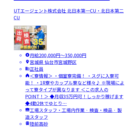
UTエージェント株式会社 北日本第一CU・北日本第二
CU
月給200,000円〜350,000円
宮城県 仙台市宮城野区
正社員
＜寮情報＞ ・個室寮完備！ ・スグに入寮可
能！ ・1R寮やカップル寮など様々♪ ※現場によ
って寮タイプが異なります ＜この求人の
POINT！＞ ◆月収35万円可！しっかり稼げます
◆4勤2休でゆとり…
工場スタッフ・工場内作業 · 検査・検品 · 製
造スタッフ
陸前高砂