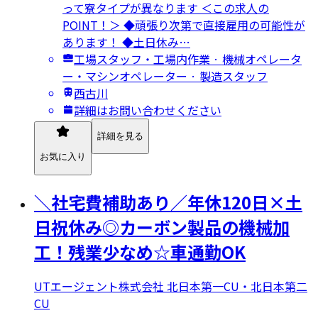
って寮タイプが異なります ＜この求人の
POINT！＞ ◆頑張り次第で直接雇用の可能性が
あります！ ◆土日休み…
工場スタッフ・工場内作業 · 機械オペレータ
ー・マシンオペレーター · 製造スタッフ
西古川
詳細はお問い合わせください
詳細を見る
お気に入り
＼社宅費補助あり／年休120日×土
日祝休み◎カーボン製品の機械加
工！残業少なめ☆車通勤OK
UTエージェント株式会社 北日本第一CU・北日本第二
CU