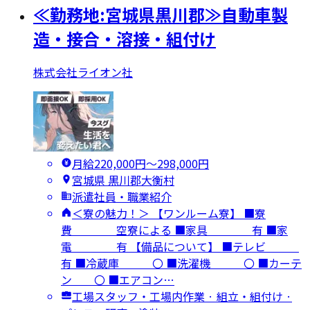
≪勤務地:宮城県黒川郡≫自動車製
造・接合・溶接・組付け
株式会社ライオン社
月給220,000円〜298,000円
宮城県 黒川郡大衡村
派遣社員・職業紹介
＜寮の魅力！＞ 【ワンルーム寮】 ■寮
費 空寮による ■家具 有 ■家
電 有 【備品について】 ■テレビ
有 ■冷蔵庫 〇 ■洗濯機 〇 ■カーテ
ン 〇 ■エアコン…
工場スタッフ・工場内作業 · 組立・組付け ·