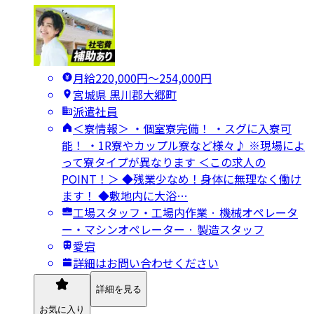
月給220,000円〜254,000円
宮城県 黒川郡大郷町
派遣社員
＜寮情報＞ ・個室寮完備！ ・スグに入寮可
能！ ・1R寮やカップル寮など様々♪ ※現場によ
って寮タイプが異なります ＜この求人の
POINT！＞ ◆残業少なめ！身体に無理なく働け
ます！ ◆敷地内に大浴…
工場スタッフ・工場内作業 · 機械オペレータ
ー・マシンオペレーター · 製造スタッフ
愛宕
詳細はお問い合わせください
詳細を見る
お気に入り