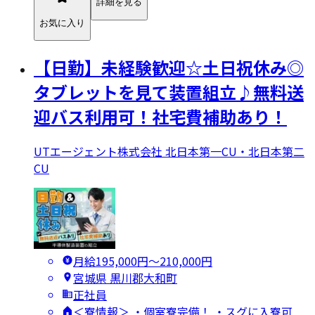
詳細を見る
お気に入り
【日勤】未経験歓迎☆土日祝休み◎
タブレットを見て装置組立♪無料送
迎バス利用可！社宅費補助あり！
UTエージェント株式会社 北日本第一CU・北日本第二
CU
月給195,000円〜210,000円
宮城県 黒川郡大和町
正社員
＜寮情報＞ ・個室寮完備！ ・スグに入寮可