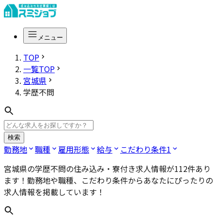
メニュー
TOP
一覧TOP
宮城県
学歴不問
検索
勤務地
職種
雇用形態
給与
こだわり条件
1
宮城県の学歴不問
の住み込み・寮付き求人情報が
112
件あり
ます！勤務地や職種、こだわり条件からあなたにぴったりの
求人情報を掲載しています！