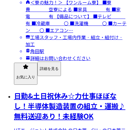
＜寮の魅力！＞ 【ワンルーム寮】 ■寮
費 空寮による ■家具 有 ■家
電 有 【備品について】 ■テレビ
有 ■冷蔵庫 〇 ■洗濯機 〇 ■カーテ
ン 〇 ■エアコン…
工場スタッフ・工場内作業 · 組立・組付け ·
加工
角田駅
詳細はお問い合わせください
詳細を見る
お気に入り
日勤&土日祝休み☆力仕事ほぼな
し！半導体製造装置の組立・運搬♪
無料送迎あり！未経験OK