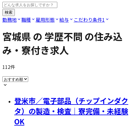
検索
勤務地
職種
雇用形態
給与
こだわり条件
1
宮城県
の
学歴不問
の住み込
み・寮付き求人
112
件
登米市／電子部品（チップインダク
タ）の製造・検査｜寮完備・未経験
OK