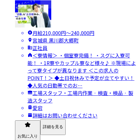
月給210,000円〜240,000円
宮城県 黒川郡大郷町
正社員
＜寮情報＞ ・個室寮完備！ ・スグに入寮可
能！ ・1R寮やカップル寮など様々♪ ※現場によ
って寮タイプが異なります ＜この求人の
POINT！＞ ◆土日祝休みで予定が立てやすい！
◆人気の日勤帯でのお…
工場スタッフ・工場内作業 · 検査・検品 · 製
造スタッフ
愛宕
詳細はお問い合わせください
詳細を見る
お気に入り