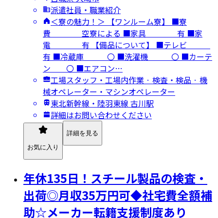
派遣社員・職業紹介
＜寮の魅力！＞ 【ワンルーム寮】 ■寮
費 空寮による ■家具 有 ■家
電 有 【備品について】 ■テレビ
有 ■冷蔵庫 〇 ■洗濯機 〇 ■カーテ
ン 〇 ■エアコン…
工場スタッフ・工場内作業 · 検査・検品 · 機
械オペレーター・マシンオペレーター
東北新幹線・陸羽東線 古川駅
詳細はお問い合わせください
詳細を見る
お気に入り
年休135日！スチール製品の検査・
出荷◎月収35万円可◆社宅費全額補
助☆メーカー転籍支援制度あり