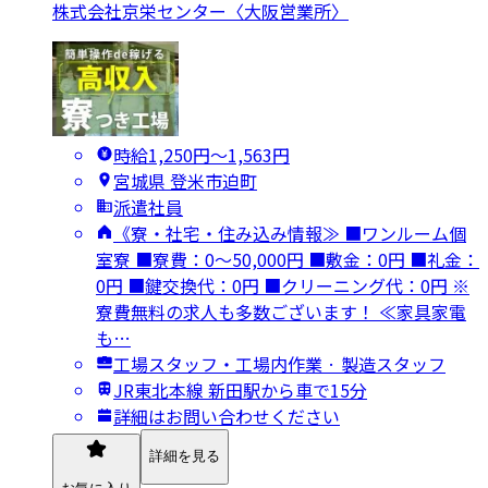
株式会社京栄センター〈大阪営業所〉
時給1,250円〜1,563円
宮城県 登米市迫町
派遣社員
《寮・社宅・住み込み情報≫ ■ワンルーム個
室寮 ■寮費：0～50,000円 ■敷金：0円 ■礼金：
0円 ■鍵交換代：0円 ■クリーニング代：0円 ※
寮費無料の求人も多数ございます！ ≪家具家電
も…
工場スタッフ・工場内作業 · 製造スタッフ
JR東北本線 新田駅から車で15分
詳細はお問い合わせください
詳細を見る