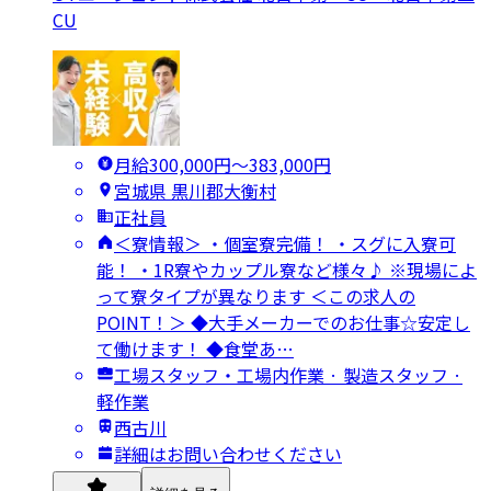
CU
月給300,000円〜383,000円
宮城県 黒川郡大衡村
正社員
＜寮情報＞ ・個室寮完備！ ・スグに入寮可
能！ ・1R寮やカップル寮など様々♪ ※現場によ
って寮タイプが異なります ＜この求人の
POINT！＞ ◆大手メーカーでのお仕事☆安定し
て働けます！ ◆食堂あ…
工場スタッフ・工場内作業 · 製造スタッフ ·
軽作業
西古川
詳細はお問い合わせください