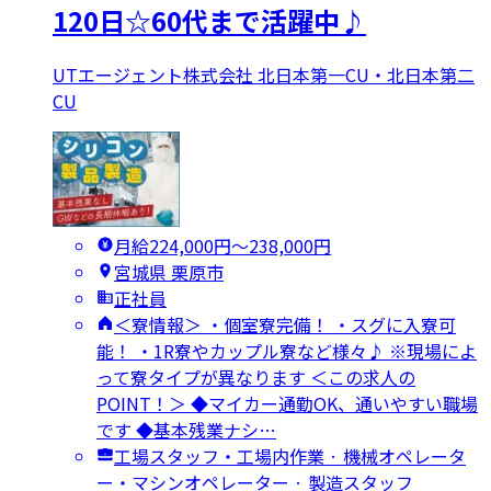
120日☆60代まで活躍中♪
UTエージェント株式会社 北日本第一CU・北日本第二
CU
月給224,000円〜238,000円
宮城県 栗原市
正社員
＜寮情報＞ ・個室寮完備！ ・スグに入寮可
能！ ・1R寮やカップル寮など様々♪ ※現場によ
って寮タイプが異なります ＜この求人の
POINT！＞ ◆マイカー通勤OK、通いやすい職場
です ◆基本残業ナシ…
工場スタッフ・工場内作業 · 機械オペレータ
ー・マシンオペレーター · 製造スタッフ