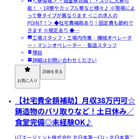
＜寮情報＞ ・個室寮完備！ ・スグに入寮可
能！ ・1R寮やカップル寮など様々♪ ※現場によ
って寮タイプが異なります ＜この求人の
POINT！＞ ◆社宅費補助あり！固定費も節約で
きます ※規定あり ◆…
工場スタッフ・工場内作業 · 機械オペレータ
ー・マシンオペレーター · 製造スタッフ
塚目
詳細はお問い合わせください
詳細を見る
お気に入り
【社宅費全額補助】月収38万円可☆
鋳造物のバリ取りなど！土日休み／
食堂完備◎未経験OK♪
UTエージェント株式会社 北日本第一CU・北日本第二