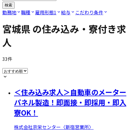
検索
勤務地
職種
雇用形態
1
給与
こだわり条件
宮城県
の住み込み・寮付き求
人
33
件
＜住み込み求人＞自動車のメーター
パネル製造！即面接・即採用・即入
寮OK！
株式会社京栄センター〈新宿営業所〉