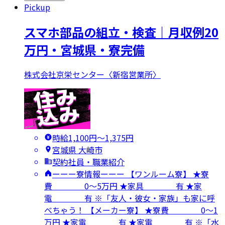
Pickup
スマホ部品の組立・検査｜月収例20
万円・宮城県・寮完備
株式会社京栄センター〈新宿営業所〉
時給1,100円〜1,375円
宮城県 大崎市
契約社員・職業紹介
ーーー寮情報ーーー 【ワンルーム寮】 ★寮
費 0～5万円 ★家具 有 ★家
電 有 ※「友人・彼女・家族」も家に呼
べちゃう！ 【メーカー寮】 ★寮費 0～1
万円 ★家電 有 ★家電 有 ※「水