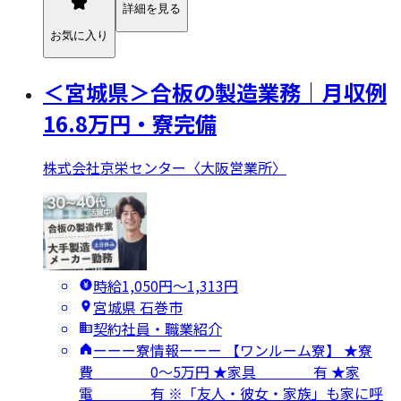
詳細を見る
お気に入り
＜宮城県＞合板の製造業務｜月収例
16.8万円・寮完備
株式会社京栄センター〈大阪営業所〉
時給1,050円〜1,313円
宮城県 石巻市
契約社員・職業紹介
ーーー寮情報ーーー 【ワンルーム寮】 ★寮
費 0～5万円 ★家具 有 ★家
電 有 ※「友人・彼女・家族」も家に呼