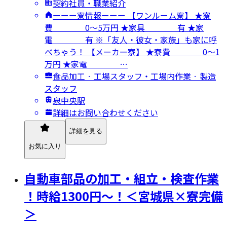
契約社員・職業紹介
ーーー寮情報ーーー 【ワンルーム寮】 ★寮
費 0～5万円 ★家具 有 ★家
電 有 ※「友人・彼女・家族」も家に呼
べちゃう！ 【メーカー寮】 ★寮費 0～1
万円 ★家電 …
食品加工 · 工場スタッフ・工場内作業 · 製造
スタッフ
泉中央駅
詳細はお問い合わせください
詳細を見る
お気に入り
自動車部品の加工・組立・検査作業
！時給1300円～！＜宮城県×寮完備
＞