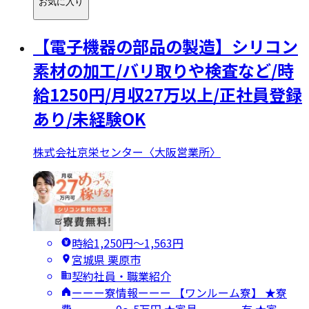
お気に入り
【電子機器の部品の製造】シリコン
素材の加工/バリ取りや検査など/時
給1250円/月収27万以上/正社員登録
あり/未経験OK
株式会社京栄センター〈大阪営業所〉
時給1,250円〜1,563円
宮城県 栗原市
契約社員・職業紹介
ーーー寮情報ーーー 【ワンルーム寮】 ★寮