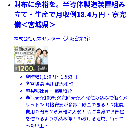
財布に余裕を。半導体製造装置組み
立て・生産で月収例18.4万円・寮完
備＜宮城県＞
株式会社京栄センター〈大阪営業所〉
時給1,150円〜1,553円
宮城県 黒川郡大和町
契約社員・職業紹介
＼★☆100％寮完備★☆／ ≪住み込みで働くメ
リット≫ 1)格安寮が多数！貯金できる！ 2)初期
費用０円だから気軽に入寮！ ☆ご自身でお部屋
を借りるより断然お得！ 3)稼げる地域、行って
みたい土…