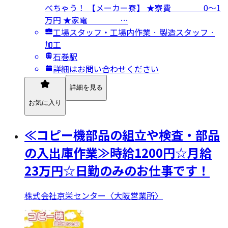
べちゃう！ 【メーカー寮】 ★寮費 0～1
万円 ★家電 …
工場スタッフ・工場内作業 · 製造スタッフ ·
加工
石巻駅
詳細はお問い合わせください
詳細を見る
お気に入り
≪コピー機部品の組立や検査・部品
の入出庫作業≫時給1200円☆月給
23万円☆日勤のみのお仕事です！
株式会社京栄センター〈大阪営業所〉