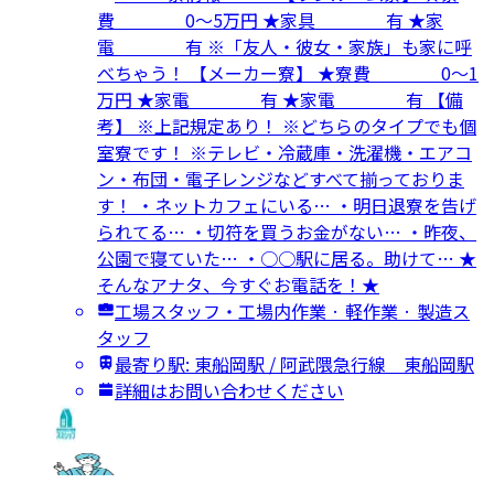
費 0～5万円 ★家具 有 ★家
電 有 ※「友人・彼女・家族」も家に呼
べちゃう！ 【メーカー寮】 ★寮費 0～1
万円 ★家電 有 ★家電 有 【備
考】 ※上記規定あり！ ※どちらのタイプでも個
室寮です！ ※テレビ・冷蔵庫・洗濯機・エアコ
ン・布団・電子レンジなどすべて揃っておりま
す！ ・ネットカフェにいる… ・明日退寮を告げ
られてる… ・切符を買うお金がない… ・昨夜、
公園で寝ていた… ・○○駅に居る。助けて… ★
そんなアナタ、今すぐお電話を！★
工場スタッフ・工場内作業 · 軽作業 · 製造ス
タッフ
最寄り駅: 東船岡駅 / 阿武隈急行線 東船岡駅
詳細はお問い合わせください