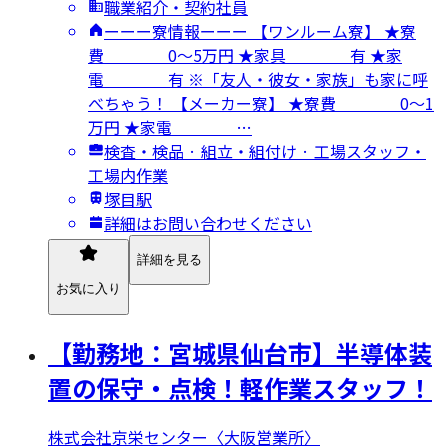
職業紹介・契約社員
ーーー寮情報ーーー 【ワンルーム寮】 ★寮
費 0～5万円 ★家具 有 ★家
電 有 ※「友人・彼女・家族」も家に呼
べちゃう！ 【メーカー寮】 ★寮費 0～1
万円 ★家電 …
検査・検品 · 組立・組付け · 工場スタッフ・
工場内作業
塚目駅
詳細はお問い合わせください
詳細を見る
お気に入り
【勤務地：宮城県仙台市】半導体装
置の保守・点検！軽作業スタッフ！
株式会社京栄センター〈大阪営業所〉