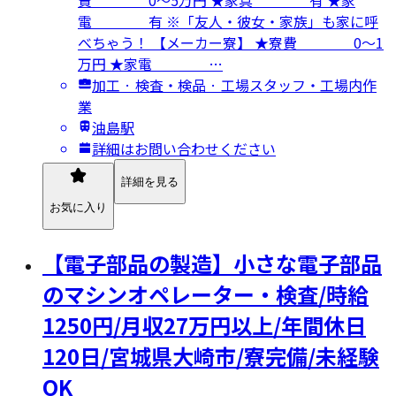
費 0～5万円 ★家具 有 ★家
電 有 ※「友人・彼女・家族」も家に呼
べちゃう！ 【メーカー寮】 ★寮費 0～1
万円 ★家電 …
加工 · 検査・検品 · 工場スタッフ・工場内作
業
油島駅
詳細はお問い合わせください
詳細を見る
お気に入り
【電子部品の製造】小さな電子部品
のマシンオペレーター・検査/時給
1250円/月収27万円以上/年間休日
120日/宮城県大崎市/寮完備/未経験
OK