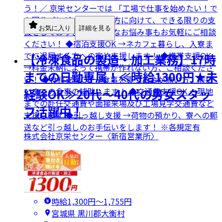
う！／ 京栄センターでは 「工場で仕事を始めたい！で
も困りごとが…」 そんな方に向けて、できる限りの支
お気に入り
詳細を見る
援をしております！ どんなお悩み事もお気軽にご相談
ください！ ◆宿泊支援OK →ネカフェ暮らし、入寮ま
でに退居する方への宿泊支援します！ ◆携帯支援OK
【冷凍食品の製造・加工業務】17時
→料金未納によって携帯が作れない方、ご相談くださ
までの日勤専属！≪時給1300円★未
い！ ◆食料支援OK →食事を買うお金が無い方、前払
いまでの食事の補助します！ ◆交通費支援OK →現地
経験OK≫20代～40代の男女スタッ
までの赴任交通費や面接来場及び工場見学交通費など
フ活躍中！
支援します ◆引っ越し支援 →荷物の預かり、寮への郵
送など引っ越しのお手伝いをします！ ※各規定有
株式会社京栄センター〈新宿営業所〉
時給1,300円〜1,755円
宮城県 黒川郡大衡村