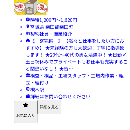
時給1,200円〜1,620円
宮城県 柴田郡柴田町
契約社員・職業紹介
《 寮完備 》 【黙々と仕事をしたい方にお
すすめ】 ★未経験の方も大歓迎！丁寧に指導致
します！ ★20代～40代の男女活躍中！ ★日勤×
土日祝休みでプライベートもお仕事も充実するこ
と間違いなし！ ★習…
検査・検品 · 工場スタッフ・工場内作業 · 組
立・組付け
槻木駅
詳細はお問い合わせください
詳細を見る
お気に入り