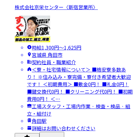
株式会社京栄センター〈新宿営業所〉
時給1,300円〜1,625円
宮城県 角田市
契約社員・職業紹介
＜寮・社宅情報について＞ ■格安寮多数あ
り！ ※住み込み・寮完備・寮付き希望者大歓迎
です！ ＜初期費用＞ ■敷金0円！ ■礼金0円！
■鍵交換代0円！ ■クリーニング代0円！ ■初期
費用0円！ ＜…
工場スタッフ・工場内作業 · 検査・検品 · 組
立・組付け
角田駅
詳細はお問い合わせください