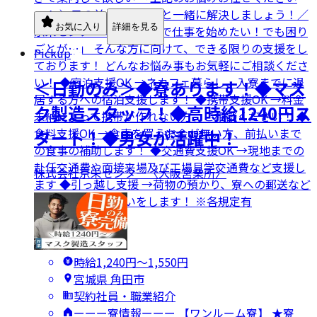
ッ！ ＼目の前のお困りごと一緒に解決しましょう！／
お気に入り
詳細を見る
京栄センターでは 「工場で仕事を始めたい！でも困り
ごとが…」 そんな方に向けて、できる限りの支援をし
Pickup
ております！ どんなお悩み事もお気軽にご相談くださ
い！ ◆宿泊支援OK →ネカフェ暮らし、入寮までに退
＜日勤のみ＞◆寮あります！◆マス
居する方への宿泊支援します！ ◆携帯支援OK →料金
ク製造スタッフ！◆高時給1240円ス
未納によって携帯が作れない方、ご相談ください！ ◆
食料支援OK →食事を買うお金が無い方、前払いまで
タート！◆男女が活躍中！
の食事の補助します！ ◆交通費支援OK →現地までの
赴任交通費や面接来場及び工場見学交通費など支援し
株式会社京栄センター〈大阪営業所〉
ます ◆引っ越し支援 →荷物の預かり、寮への郵送など
引っ越しのお手伝いをします！ ※各規定有
時給1,240円〜1,550円
宮城県 角田市
契約社員・職業紹介
ーーー寮情報ーーー 【ワンルーム寮】 ★寮