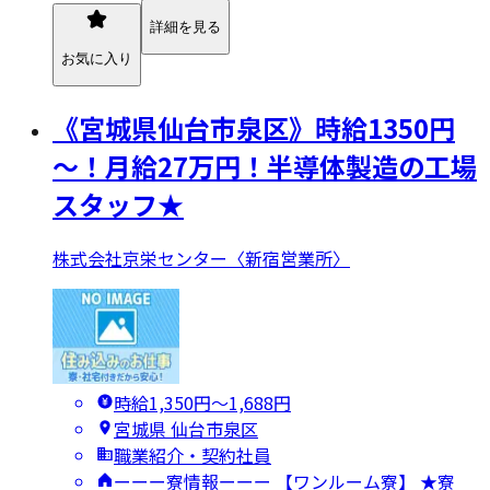
詳細を見る
お気に入り
《宮城県仙台市泉区》時給1350円
～！月給27万円！半導体製造の工場
スタッフ★
株式会社京栄センター〈新宿営業所〉
時給1,350円〜1,688円
宮城県 仙台市泉区
職業紹介・契約社員
ーーー寮情報ーーー 【ワンルーム寮】 ★寮