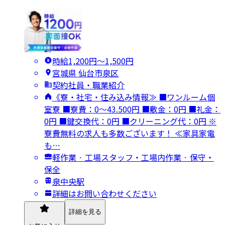
時給1,200円〜1,500円
宮城県 仙台市泉区
契約社員・職業紹介
《寮・社宅・住み込み情報≫ ■ワンルーム個
室寮 ■寮費：0～43.500円 ■敷金：0円 ■礼金：
0円 ■鍵交換代：0円 ■クリーニング代：0円 ※
寮費無料の求人も多数ございます！ ≪家具家電
も…
軽作業 · 工場スタッフ・工場内作業 · 保守・
保全
泉中央駅
詳細はお問い合わせください
詳細を見る