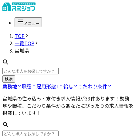
メニュー
TOP
一覧TOP
宮城県
検索
勤務地
職種
雇用形態
1
給与
こだわり条件
宮城県
の住み込み・寮付き求人情報が
33
件あります！勤務
地や職種、こだわり条件からあなたにぴったりの求人情報を
掲載しています！