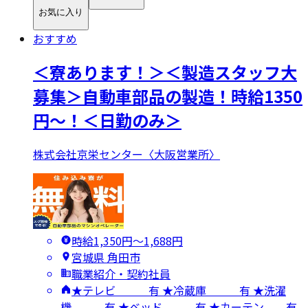
お気に入り
おすすめ
＜寮あります！＞＜製造スタッフ大
募集＞自動車部品の製造！時給1350
円～！＜日勤のみ＞
株式会社京栄センター〈大阪営業所〉
時給1,350円〜1,688円
宮城県 角田市
職業紹介・契約社員
★テレビ 有 ★冷蔵庫 有 ★洗濯
機 有 ★ベッド 有 ★カーテン 有