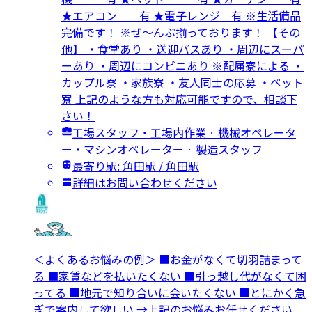
★エアコン 有 ★電子レンジ 有 ※生活備品
完備です！ ※ぜ～んぶ揃っております！ 【その
他】 ・食堂あり ・送迎バスあり ・周辺にスーパ
ーあり ・周辺にコンビニあり ※配属寮による ・
カップル寮 ・家族寮 ・友人同士の応募 ・ペット
寮 上記のような方も対応可能ですので、相談下
さい！
工場スタッフ・工場内作業 · 機械オペレータ
ー・マシンオペレーター · 製造スタッフ
最寄り駅: 角田駅 / 角田駅
詳細はお問い合わせください
＜よくあるお悩みの例＞ ■お金がなくて切羽詰まって
る ■家賃などを払いたくない ■引っ越し代がなくて困
ってる ■地元で知り合いに会いたくない ■とにかく急
ぎで案内して欲しい →上記のお悩みお任せください