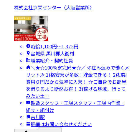
株式会社京栄センター〈大阪営業所〉
時給1,100円〜1,375円
宮城県 黒川郡大衡村
職業紹介・契約社員
＼★☆100％寮完備★☆／ ≪住み込みで働くメ
リット≫ 1)格安寮が多数！貯金できる！ 2)初期
費用０円だから気軽に入寮！ ☆ご自身でお部屋
を借りるより断然お得！ 3)稼げる地域、行って
みたい土…
製造スタッフ · 工場スタッフ・工場内作業 ·
組立・組付け
古川駅
詳細はお問い合わせください