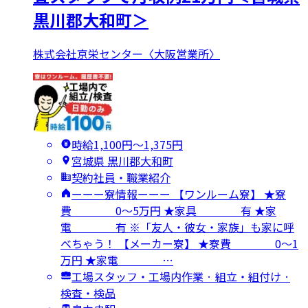
黒川郡大和町＞
株式会社京栄センター〈大阪営業所〉
時給1,100円〜1,375円
宮城県 黒川郡大和町
契約社員・職業紹介
ーーー寮情報ーーー 【ワンルーム寮】 ★寮
費 0～5万円 ★家具 有 ★家
電 有 ※「友人・彼女・家族」も家に呼
べちゃう！ 【メーカー寮】 ★寮費 0～1
万円 ★家電 …
工場スタッフ・工場内作業 · 組立・組付け ·
検査・検品