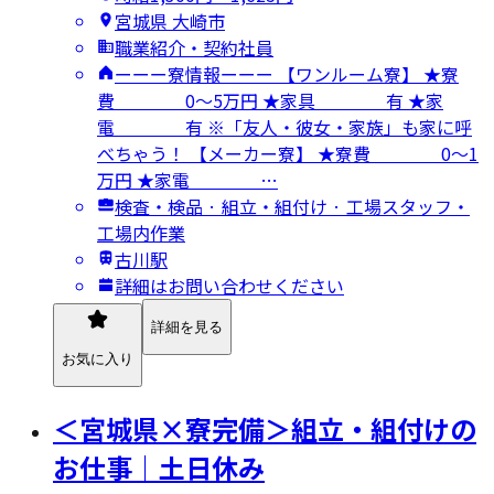
宮城県 大崎市
職業紹介・契約社員
ーーー寮情報ーーー 【ワンルーム寮】 ★寮
費 0～5万円 ★家具 有 ★家
電 有 ※「友人・彼女・家族」も家に呼
べちゃう！ 【メーカー寮】 ★寮費 0～1
万円 ★家電 …
検査・検品 · 組立・組付け · 工場スタッフ・
工場内作業
古川駅
詳細はお問い合わせください
詳細を見る
お気に入り
＜宮城県×寮完備＞組立・組付けの
お仕事｜土日休み