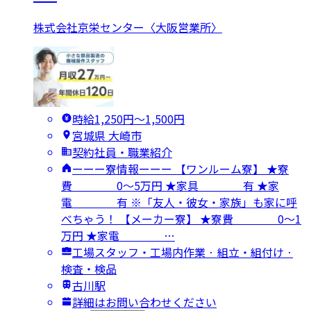
株式会社京栄センター〈大阪営業所〉
時給1,250円〜1,500円
宮城県 大崎市
契約社員・職業紹介
ーーー寮情報ーーー 【ワンルーム寮】 ★寮
費 0～5万円 ★家具 有 ★家
電 有 ※「友人・彼女・家族」も家に呼
べちゃう！ 【メーカー寮】 ★寮費 0～1
万円 ★家電 …
工場スタッフ・工場内作業 · 組立・組付け ·
検査・検品
古川駅
詳細はお問い合わせください