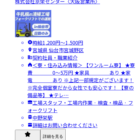
株式会社京栄センター〈大阪営業所〉
時給1,200円〜1,500円
宮城県 仙台市宮城野区
契約社員・職業紹介
＜寮・住み込み情報＞ 【ワンルーム寮】 ★寮
費 0～5万円 ★家具 あり ★家
電 あり ※上記一部規定がございます！
※完全個室寮だから女性でも安心です！ 【寮の
備品等】 ★テレ…
工場スタッフ・工場内作業 · 検査・検品 · フ
ォークリフト
中野栄駅
詳細はお問い合わせください
詳細を見る