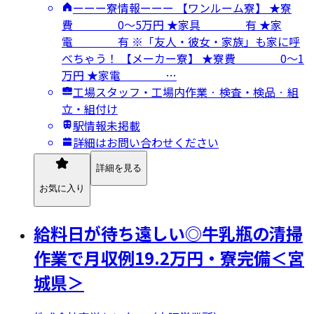
ーーー寮情報ーーー 【ワンルーム寮】 ★寮
費 0～5万円 ★家具 有 ★家
電 有 ※「友人・彼女・家族」も家に呼
べちゃう！ 【メーカー寮】 ★寮費 0～1
万円 ★家電 …
工場スタッフ・工場内作業 · 検査・検品 · 組
立・組付け
駅情報未掲載
詳細はお問い合わせください
詳細を見る
お気に入り
給料日が待ち遠しい◎牛乳瓶の清掃
作業で月収例19.2万円・寮完備＜宮
城県＞