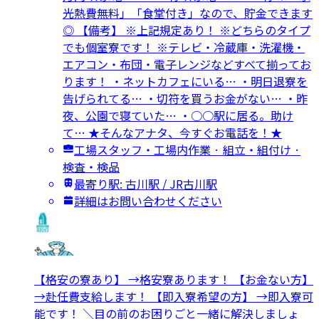
光熱費無料」「食堂付き」なので、貯金できます
◎ 【備考】 ※上記規定あり！ ※どちらのタイプ
でも個室寮です！ ※テレビ・冷蔵庫・洗濯機・
エアコン・布団・電子レンジなどすべて揃ってお
ります！ ・ネットカフェにいる… ・明日退寮を
告げられてる… ・切符を買うお金がない… ・昨
夜、公園で寝ていた… ・○○駅に居る。助け
て… ★そんなアナタ、今すぐお電話を！★
工場スタッフ・工場内作業 · 組立・組付け ·
検査・検品
最寄り駅: 古川駅 / JR古川駅
詳細はお問い合わせください
【格安の寮あり】 →格安寮あります！ 【お金ない方】
→赴任費支給します！ 【即入寮希望の方】 →即入寮可
能です！ ＼目の前のお困りごと一緒に解決しましょ