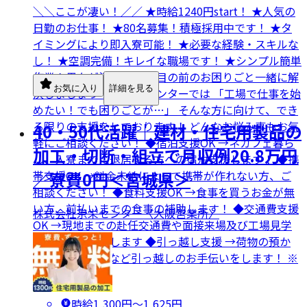
＼＼ここが凄い！／／ ★時給1240円start！ ★人気の
日勤のお仕事！ ★80名募集！積極採用中です！ ★タ
イミングにより即入寮可能！ ★必要な経験・スキルな
し！ ★空調完備！キレイな職場です！ ★シンプル簡単
作業！男女が活躍中！ ＼目の前のお困りごと一緒に解
お気に入り
詳細を見る
決しましょう！／ 京栄センターでは 「工場で仕事を始
めたい！でも困りごとが…」 そんな方に向けて、でき
る限りの支援をしております！ どんなお悩み事もお気
40・50代活躍｜建材・住宅用製品の
軽にご相談ください！ ◆宿泊支援OK →ネカフェ暮ら
加工・切断・組立で月収例20.8万円
し、入寮までに退居する方への宿泊支援します！ ◆携
帯支援OK →料金未納によって携帯が作れない方、ご
／寮費0円＜宮城県＞
相談ください！ ◆食料支援OK →食事を買うお金が無
い方、前払いまでの食事の補助します！ ◆交通費支援
株式会社京栄センター〈大阪営業所〉
OK →現地までの赴任交通費や面接来場及び工場見学
交通費など支援します ◆引っ越し支援 →荷物の預か
り、寮への郵送など引っ越しのお手伝いをします！ ※
各規定有
時給1,300円〜1,625円