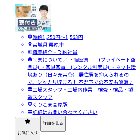
時給1,250円〜1,563円
宮城県 栗原市
職業紹介・契約社員
＼寮について／ ・個室寮 (プライベート空
間◎) ・家具家電 (レンタル制度◎) ・ネット環
境あり（日々充実◎） 居住費を抑えられるの
で、シッカリ貯まる！ 不況下での不安も解消♪
工場スタッフ・工場内作業 · 検査・検品 · 製
造スタッフ
くりこま高原駅
詳細はお問い合わせください
詳細を見る
お気に入り