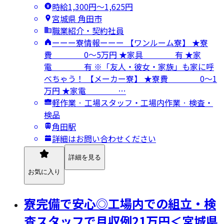
時給1,300円〜1,625円
宮城県 角田市
職業紹介・契約社員
ーーー寮情報ーーー 【ワンルーム寮】 ★寮
費 0～5万円 ★家具 有 ★家
電 有 ※「友人・彼女・家族」も家に呼
べちゃう！ 【メーカー寮】 ★寮費 0～1
万円 ★家電 …
軽作業 · 工場スタッフ・工場内作業 · 検査・
検品
角田駅
詳細はお問い合わせください
詳細を見る
お気に入り
寮完備で安心◎工場内での組立・検
査スタッフで月収例21万円＜宮城県