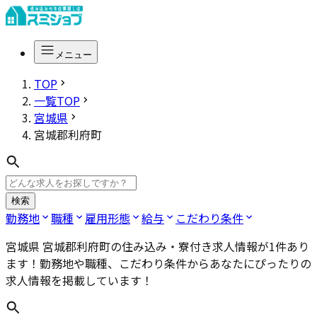
メニュー
TOP
一覧TOP
宮城県
宮城郡利府町
検索
勤務地
職種
雇用形態
給与
こだわり条件
宮城県 宮城郡利府町
の住み込み・寮付き求人情報が
1
件あり
ます！勤務地や職種、こだわり条件からあなたにぴったりの
求人情報を掲載しています！