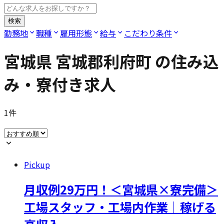
検索
勤務地
職種
雇用形態
給与
こだわり条件
宮城県 宮城郡利府町
の住み込
み・寮付き求人
1
件
Pickup
月収例29万円！＜宮城県×寮完備＞
工場スタッフ・工場内作業｜稼げる