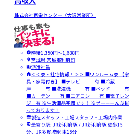
高収入
株式会社京栄センター〈大阪営業所〉
時給1,350円〜1,688円
宮城県 宮城郡利府町
派遣社員
＜＜寮・社宅情報！＞＞ ■ワンルーム寮 【家
具・家電付き】 ■テレビ 有 ■冷蔵
庫 有 ■洗濯機 有 ■ベッド 有
■カーテン 有 ■エアコン 有 ■電子レン
ジ 有 ※生活備品完備です！ ※ぜーーーんぶ揃
っております！
製造スタッフ · 工場スタッフ・工場内作業
最寄り駅: JR新利府駅 / JR新利府駅 徒歩15
分、JR多賀城駅 車15分