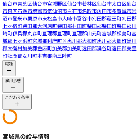
仙台市青葉区
仙台市宮城野区
仙台市若林区
仙台市太白区
仙台
市泉区
石巻市
塩竈市
気仙沼市
白石市
名取市
角田市
多賀城市
岩
沼市
登米市
栗原市
東松島市
大崎市
富谷市
刈田郡蔵王町
刈田郡
七ヶ宿町
柴田郡大河原町
柴田郡村田町
柴田郡柴田町
柴田郡川
崎町
伊具郡丸森町
亘理郡亘理町
亘理郡山元町
宮城郡松島町
宮
城郡七ヶ浜町
宮城郡利府町
×
黒川郡大和町
黒川郡大郷町
黒川
郡大衡村
加美郡色麻町
加美郡加美町
遠田郡涌谷町
遠田郡美里
町
牡鹿郡女川町
本吉郡南三陸町
職種
雇用形態
こだわり条件
宮城県の給与情報