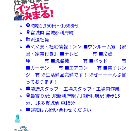
時給1,350円〜1,688円
宮城県 宮城郡利府町
派遣社員
＜＜寮・社宅情報！＞＞ ■ワンルーム寮 【家
具・家電付き】 ■テレビ 有 ■冷蔵
庫 有 ■洗濯機 有 ■ベッド 有
■カーテン 有 ■エアコン 有 ■電子レン
ジ 有 ※生活備品完備です！ ※ぜーーーんぶ揃
っております！
製造スタッフ · 工場スタッフ・工場内作業
最寄り駅: JR新利府駅 / JR新利府駅 徒歩15
分、JR多賀城駅 車15分
詳細はお問い合わせください