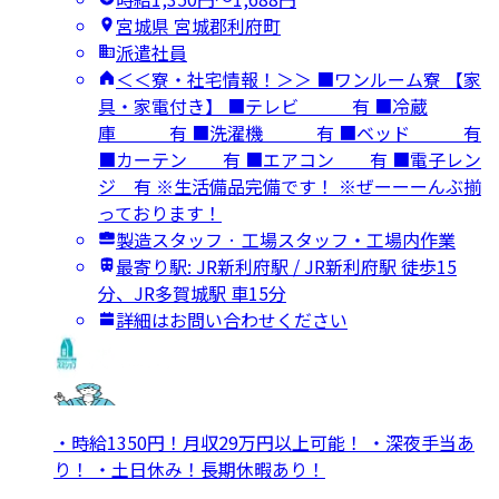
宮城県 宮城郡利府町
派遣社員
＜＜寮・社宅情報！＞＞ ■ワンルーム寮 【家
具・家電付き】 ■テレビ 有 ■冷蔵
庫 有 ■洗濯機 有 ■ベッド 有
■カーテン 有 ■エアコン 有 ■電子レン
ジ 有 ※生活備品完備です！ ※ぜーーーんぶ揃
っております！
製造スタッフ · 工場スタッフ・工場内作業
最寄り駅: JR新利府駅 / JR新利府駅 徒歩15
分、JR多賀城駅 車15分
詳細はお問い合わせください
・時給1350円！月収29万円以上可能！ ・深夜手当あ
り！ ・土日休み！長期休暇あり！