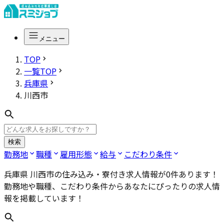
メニュー
TOP
一覧TOP
兵庫県
川西市
検索
勤務地
職種
雇用形態
給与
こだわり条件
兵庫県 川西市
の住み込み・寮付き求人情報が
0
件あります！
勤務地や職種、こだわり条件からあなたにぴったりの求人情
報を掲載しています！