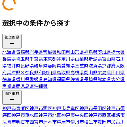
選択中の条件から探す
都道府県
北海道
青森県
岩手県
宮城県
秋田県
山形県
福島県
茨城県
栃木県
群馬県
埼玉県
千葉県
東京都
神奈川県
山梨県
新潟県
富山県
石川
県
福井県
長野県
岐阜県
静岡県
愛知県
三重県
滋賀県
京都府
大阪
府
兵庫県
×
奈良県
和歌山県
鳥取県
島根県
岡山県
広島県
山口県
徳島県
香川県
愛媛県
高知県
福岡県
佐賀県
長崎県
熊本県
大分県
宮崎県
鹿児島県
沖縄県
市区町村
神戸市東灘区
神戸市灘区
神戸市兵庫区
神戸市長田区
神戸市須
磨区
神戸市垂水区
神戸市北区
神戸市中央区
神戸市西区
姫路市
尼崎市
明石市
西宮市
洲本市
芦屋市
伊丹市
相生市
豊岡市
加古川