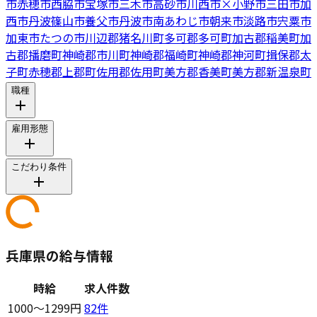
市
赤穂市
西脇市
宝塚市
三木市
高砂市
川西市
×
小野市
三田市
加
西市
丹波篠山市
養父市
丹波市
南あわじ市
朝来市
淡路市
宍粟市
加東市
たつの市
川辺郡猪名川町
多可郡多可町
加古郡稲美町
加
古郡播磨町
神崎郡市川町
神崎郡福崎町
神崎郡神河町
揖保郡太
子町
赤穂郡上郡町
佐用郡佐用町
美方郡香美町
美方郡新温泉町
職種
雇用形態
こだわり条件
兵庫県の給与情報
時給
求人件数
1000〜1299円
82
件