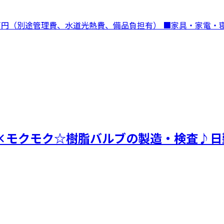
5万円（別途管理費、水道光熱費、備品負担有） ■家具・家電・
×モクモク☆樹脂バルブの製造・検査♪日