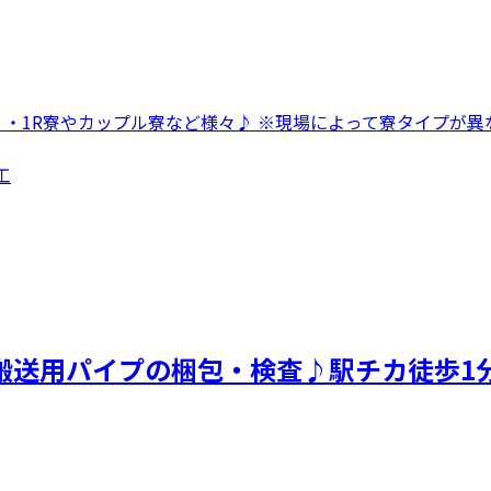
 ・1R寮やカップル寮など様々♪ ※現場によって寮タイプが異な
工
搬送用パイプの梱包・検査♪駅チカ徒歩1