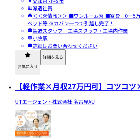
愛知県 小牧市
派遣社員
＜＜寮情報＞＞ ■ワンルーム寮 ■寮費 0ー
ベッド等 ※カバン一つで引越し完了！
製造スタッフ · 工場スタッフ・工場内作業
小牧駅
詳細はお問い合わせください
詳細を見る
お気に入り
【軽作業×月収27万円可】コツコツ
UTエージェント株式会社 名古屋AU