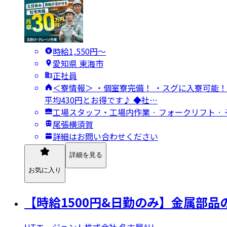
時給1,550円〜
愛知県 東海市
正社員
＜寮情報＞ ・個室寮完備！ ・スグに入寮可能！
平均430円とお得です♪ ◆社…
工場スタッフ・工場内作業 · フォークリフト ·
尾張横須賀
詳細はお問い合わせください
詳細を見る
お気に入り
【時給1500円&日勤のみ】金属部
UTエージェント株式会社 名古屋AU