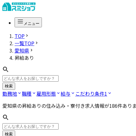
メニュー
TOP
一覧TOP
愛知県
昇給あり
検索
勤務地
職種
雇用形態
給与
こだわり条件
1
愛知県の昇給あり
の住み込み・寮付き求人情報が
186
件あり
検索