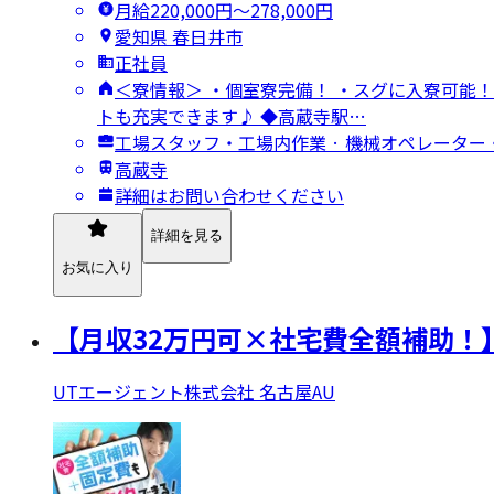
月給220,000円〜278,000円
愛知県 春日井市
正社員
＜寮情報＞ ・個室寮完備！ ・スグに入寮可能！
トも充実できます♪ ◆高蔵寺駅…
工場スタッフ・工場内作業 · 機械オペレーター
高蔵寺
詳細はお問い合わせください
詳細を見る
お気に入り
【月収32万円可×社宅費全額補助
UTエージェント株式会社 名古屋AU