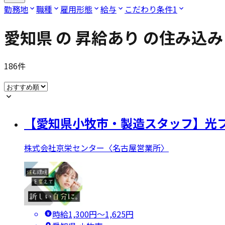
勤務地
職種
雇用形態
給与
こだわり条件
1
愛知県
の
昇給あり
の住み込み
186
件
【愛知県小牧市・製造スタッフ】光
株式会社京栄センター〈名古屋営業所〉
時給1,300円〜1,625円