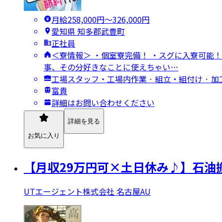
月給258,000円〜326,000円
愛知県 知多郡武豊町
正社員
＜寮情報＞ ・個室寮完備！ ・スグに入寮可能！
事、その分好きなことに使えちゃい…
工場スタッフ・工場内作業 · 組立・組付け · 加
富貴
詳細はお問い合わせください
詳細を見る
お気に入り
【月収29万円可×土日休み♪】石油
UTエージェント株式会社 名古屋AU