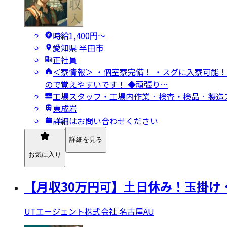
時給1,400円〜
愛知県 半田市
正社員
＜寮情報＞ ・個室寮完備！ ・スグに入寮可能！
ので覚えやすいです！ ◆頑張り…
工場スタッフ・工場内作業 · 検査・検品 · 製
東成岩
詳細はお問い合わせください
詳細を見る
お気に入り
【月収30万円可】土日休み！玉掛け
UTエージェント株式会社 名古屋AU