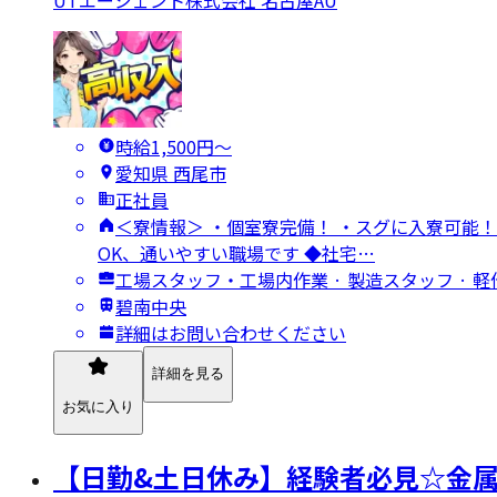
時給1,500円〜
愛知県 西尾市
正社員
＜寮情報＞ ・個室寮完備！ ・スグに入寮可能！
OK、通いやすい職場です ◆社宅…
工場スタッフ・工場内作業 · 製造スタッフ · 軽
碧南中央
詳細はお問い合わせください
詳細を見る
お気に入り
【日勤&土日休み】経験者必見☆金