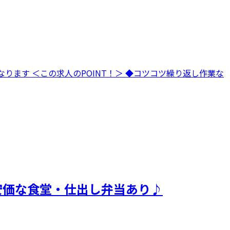
ります ＜この求人のPOINT！＞ ◆コツコツ繰り返し作業な
安価な食堂・仕出し弁当あり♪