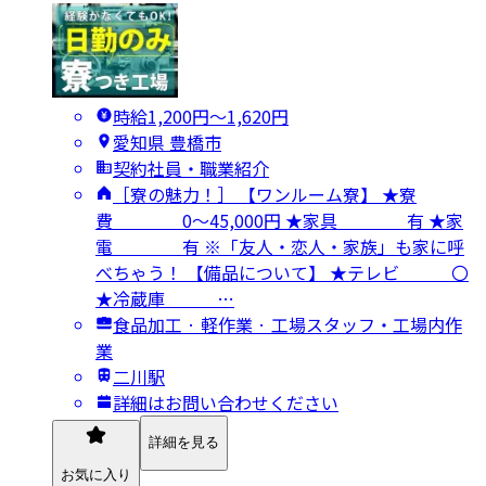
時給1,200円〜1,620円
愛知県 豊橋市
契約社員・職業紹介
［寮の魅力！］ 【ワンルーム寮】 ★寮
費 0～45,000円 ★家具 有 ★家
電 有 ※「友人・恋人・家族」も家に呼
べちゃう！ 【備品について】 ★テレビ 〇
★冷蔵庫 …
食品加工 · 軽作業 · 工場スタッフ・工場内作
業
二川駅
詳細はお問い合わせください
詳細を見る
お気に入り