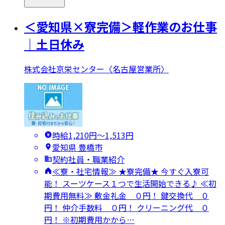
＜愛知県×寮完備＞軽作業のお仕事
｜土日休み
株式会社京栄センター〈名古屋営業所〉
時給1,210円〜1,513円
愛知県 豊橋市
契約社員・職業紹介
≪寮・社宅情報≫ ★寮完備★ 今すぐ入寮可
能！ スーツケース１つで生活開始できる♪ ≪初
期費用無料≫ 敷金礼金 ０円！ 鍵交換代 ０
円！ 仲介手数料 ０円！ クリーニング代 ０
円！ ※初期費用かから…