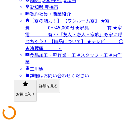
愛知県 豊橋市
契約社員・職業紹介
［寮の魅力！］ 【ワンルーム寮】 ★寮
費 0～45,000円 ★家具 有 ★家
電 有 ※「友人・恋人・家族」も家に呼
べちゃう！ 【備品について】 ★テレビ 〇
★冷蔵庫 …
食品加工 · 軽作業 · 工場スタッフ・工場内作
業
二川駅
詳細はお問い合わせください
詳細を見る
お気に入り