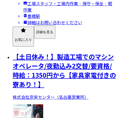
工場スタッフ・工場内作業 · 保守・保全 · 軽
作業
豊橋駅
詳細はお問い合わせください
詳細を見る
お気に入り
【土日休み！】製造工場でのマシン
オペレータ/夜勤込み2交替/要資格/
時給：1350円から【家具家電付きの
寮あり！】
株式会社京栄センター〈名古屋営業所〉