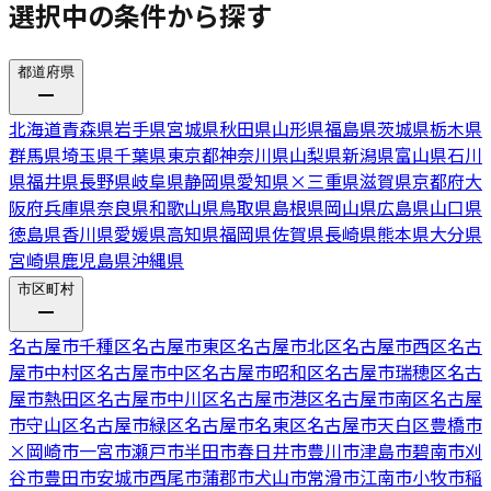
選択中の条件から探す
都道府県
北海道
青森県
岩手県
宮城県
秋田県
山形県
福島県
茨城県
栃木県
群馬県
埼玉県
千葉県
東京都
神奈川県
山梨県
新潟県
富山県
石川
県
福井県
長野県
岐阜県
静岡県
愛知県
×
三重県
滋賀県
京都府
大
阪府
兵庫県
奈良県
和歌山県
鳥取県
島根県
岡山県
広島県
山口県
徳島県
香川県
愛媛県
高知県
福岡県
佐賀県
長崎県
熊本県
大分県
宮崎県
鹿児島県
沖縄県
市区町村
名古屋市千種区
名古屋市東区
名古屋市北区
名古屋市西区
名古
屋市中村区
名古屋市中区
名古屋市昭和区
名古屋市瑞穂区
名古
屋市熱田区
名古屋市中川区
名古屋市港区
名古屋市南区
名古屋
市守山区
名古屋市緑区
名古屋市名東区
名古屋市天白区
豊橋市
×
岡崎市
一宮市
瀬戸市
半田市
春日井市
豊川市
津島市
碧南市
刈
谷市
豊田市
安城市
西尾市
蒲郡市
犬山市
常滑市
江南市
小牧市
稲