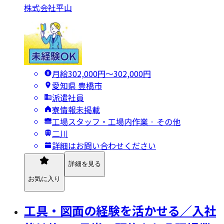
株式会社平山
月給302,000円〜302,000円
愛知県 豊橋市
派遣社員
寮情報未掲載
工場スタッフ・工場内作業 · その他
二川
詳細はお問い合わせください
詳細を見る
お気に入り
工具・図面の経験を活かせる／入社