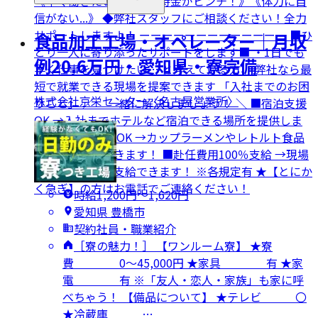
《早く働きたい！》《所持金がピンチ！》《体力に自
信がない...》 ◆弊社スタッフにご相談ください！全力
サポートしますよ！ ーーーーーーーーーーーーー ■ひ
食品加工工場・オペレーター｜月収
とり一人に寄り添ったサポートをします■ ・1日でも
例20.6万円・愛知県・寮完備
早く仕事を見つけたい… と考えている方、 弊社なら最
短で就業できる現場を提案できます 「入社までのお困
株式会社京栄センター〈名古屋営業所〉
りごと」 ／ 一緒に解決しましょう！ ＼ ■宿泊支援
OK →入社までホテルなど宿泊できる場所を提供しま
す！ ■食料支援OK →カップラーメンやレトルト食品
などをお渡しできます！ ■赴任費用100％支給 →現場
までの移動費を支給できます！ ※各規定有 ★【とにか
く急ぎ】の方はお電話でご連絡ください！
時給1,200円〜1,620円
愛知県 豊橋市
契約社員・職業紹介
［寮の魅力！］ 【ワンルーム寮】 ★寮
費 0～45,000円 ★家具 有 ★家
電 有 ※「友人・恋人・家族」も家に呼
べちゃう！ 【備品について】 ★テレビ 〇
★冷蔵庫 …