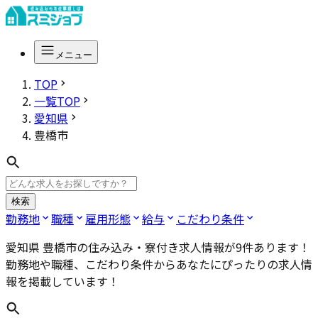
メニュー
TOP
一覧TOP
愛知県
豊橋市
検索
勤務地
職種
雇用形態
給与
こだわり条件
愛知県 豊橋市
の住み込み・寮付き求人情報が
9
件あります！
勤務地や職種、こだわり条件からあなたにぴったりの求人情
報を掲載しています！