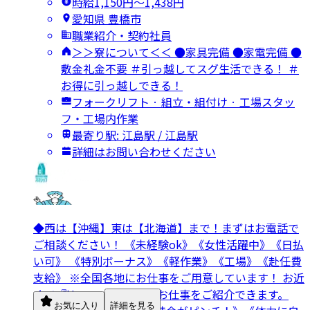
時給1,150円〜1,438円
愛知県 豊橋市
職業紹介・契約社員
＞＞寮について＜＜ ●家具完備 ●家電完備 ●
敷金礼金不要 ＃引っ越してスグ生活できる！ ＃
お得に引っ越しできる！
フォークリフト · 組立・組付け · 工場スタッ
フ・工場内作業
最寄り駅: 江島駅 / 江島駅
詳細はお問い合わせください
◆西は【沖縄】東は【北海道】まで！まずはお電話で
ご相談ください！ 《未経験ok》《女性活躍中》《日払
い可》 《特別ボーナス》《軽作業》《工場》《赴任費
支給》 ※全国各地にお仕事をご用意しています！ お近
くで『Now』『今』熱いお仕事をご紹介できます。
お気に入り
詳細を見る