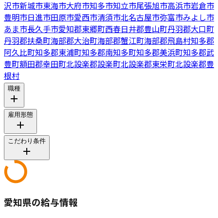
沢市
新城市
東海市
大府市
知多市
知立市
尾張旭市
高浜市
岩倉市
豊明市
日進市
田原市
愛西市
清須市
北名古屋市
弥富市
みよし市
あま市
長久手市
愛知郡東郷町
西春日井郡豊山町
丹羽郡大口町
丹羽郡扶桑町
海部郡大治町
海部郡蟹江町
海部郡飛島村
知多郡
阿久比町
知多郡東浦町
知多郡南知多町
知多郡美浜町
知多郡武
豊町
額田郡幸田町
北設楽郡設楽町
北設楽郡東栄町
北設楽郡豊
根村
職種
雇用形態
こだわり条件
愛知県の給与情報