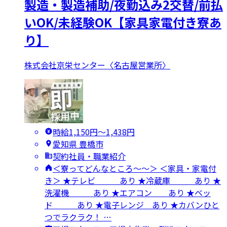
製造・製造補助/夜勤込み2交替/前払
いOK/未経験OK【家具家電付き寮あ
り】
株式会社京栄センター〈名古屋営業所〉
時給1,150円〜1,438円
愛知県 豊橋市
契約社員・職業紹介
＜寮ってどんなところ～～＞ ＜家具・家電付
き＞ ★テレビ あり ★冷蔵庫 あり ★
洗濯機 あり ★エアコン あり ★ベッ
ド あり ★電子レンジ あり ★カバンひと
つでラクラク！ …