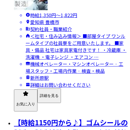
時給1,350円〜1,822円
愛知県 豊橋市
契約社員・職業紹介
＜社宅・住み込み情報＞ ■部屋タイプ ワンル
ームタイプの社員寮をご用意いたします。 ■家
具・備品 社宅は家具家電付きです！ ・冷蔵庫 ・
洗濯機 ・電子レンジ ・エアコン …
機械オペレーター・マシンオペレーター · 工
場スタッフ・工場内作業 · 検査・検品
新所原駅
詳細はお問い合わせください
詳細を見る
お気に入り
【時給1150円から♪】ゴムシールの