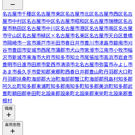
名古屋市千種区
名古屋市東区
名古屋市北区
名古屋市西区
名古
屋市中村区
名古屋市中区
名古屋市昭和区
名古屋市瑞穂区
名古
屋市熱田区
名古屋市中川区
名古屋市港区
名古屋市南区
名古屋
市守山区
名古屋市緑区
×
名古屋市名東区
名古屋市天白区
豊橋
市
岡崎市
一宮市
瀬戸市
半田市
春日井市
豊川市
津島市
碧南市
刈
谷市
豊田市
安城市
西尾市
蒲郡市
犬山市
常滑市
江南市
小牧市
稲
沢市
新城市
東海市
大府市
知多市
知立市
尾張旭市
高浜市
岩倉市
豊明市
日進市
田原市
愛西市
清須市
北名古屋市
弥富市
みよし市
あま市
長久手市
愛知郡東郷町
西春日井郡豊山町
丹羽郡大口町
丹羽郡扶桑町
海部郡大治町
海部郡蟹江町
海部郡飛島村
知多郡
阿久比町
知多郡東浦町
知多郡南知多町
知多郡美浜町
知多郡武
豊町
額田郡幸田町
北設楽郡設楽町
北設楽郡東栄町
北設楽郡豊
根村
職種
雇用形態