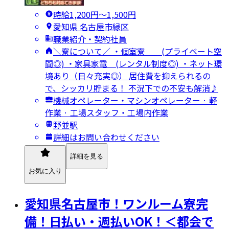
時給1,200円〜1,500円
愛知県 名古屋市緑区
職業紹介・契約社員
＼寮について／ ・個室寮 (プライベート空
間◎) ・家具家電 (レンタル制度◎) ・ネット環
境あり（日々充実◎） 居住費を抑えられるの
で、シッカリ貯まる！ 不況下での不安も解消♪
機械オペレーター・マシンオペレーター · 軽
作業 · 工場スタッフ・工場内作業
野並駅
詳細はお問い合わせください
詳細を見る
お気に入り
愛知県名古屋市！ワンルーム寮完
備！日払い・週払いOK！＜都会で