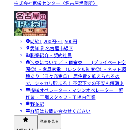
株式会社京栄センター〈名古屋営業所〉
時給1,200円〜1,500円
愛知県 名古屋市緑区
職業紹介・契約社員
＼寮について／ ・個室寮 (プライベート空
間◎) ・家具家電 (レンタル制度◎) ・ネット環
境あり（日々充実◎） 居住費を抑えられるの
で、シッカリ貯まる！ 不況下での不安も解消♪
機械オペレーター・マシンオペレーター · 軽
作業 · 工場スタッフ・工場内作業
野並駅
詳細はお問い合わせください
詳細を見る