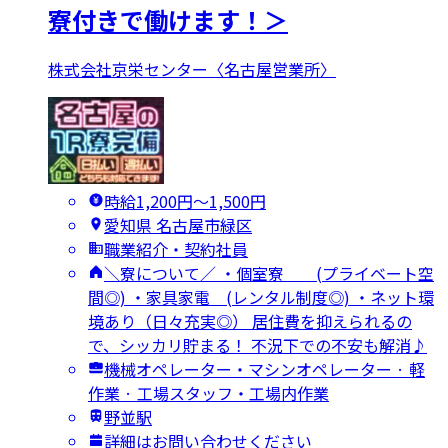
寮付きで働けます！＞
株式会社京栄センター〈名古屋営業所〉
時給1,200円〜1,500円
愛知県 名古屋市緑区
職業紹介・契約社員
＼寮について／ ・個室寮 (プライベート空
間◎) ・家具家電 (レンタル制度◎) ・ネット環
境あり（日々充実◎） 居住費を抑えられるの
で、シッカリ貯まる！ 不況下での不安も解消♪
機械オペレーター・マシンオペレーター · 軽
作業 · 工場スタッフ・工場内作業
野並駅
詳細はお問い合わせください