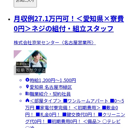
お気に入り
月収例27.1万円可！＜愛知県×寮費
0円＞ネジの組付・組立スタッフ
株式会社京栄センター〈名古屋営業所〉
時給1,200円〜1,500円
愛知県 名古屋市緑区
職業紹介・契約社員
＜部屋タイプ＞ ■ワンルームアパート ■0～5
万円 ■家電付寮完備！ ＜初期費用＞ ■敷金0
円！ ■礼金0円！ ■鍵交換代0円！ ■クリーニン
グ代0円！ ■初期費用0円！ ＜備品＞ ○テレビ
○冷…