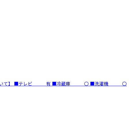
ついて】 ■テレビ 有 ■冷蔵庫 〇 ■洗濯機 〇