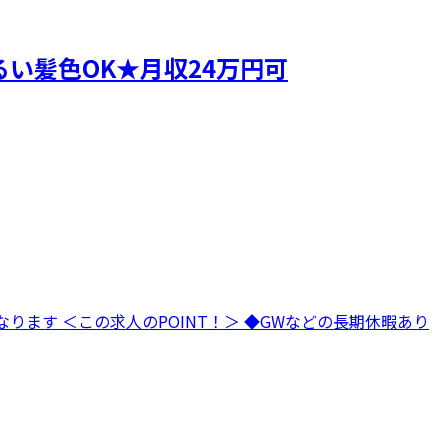
い髪色OK★月収24万円可
ります ＜この求人のPOINT！＞ ◆GWなどの長期休暇あり