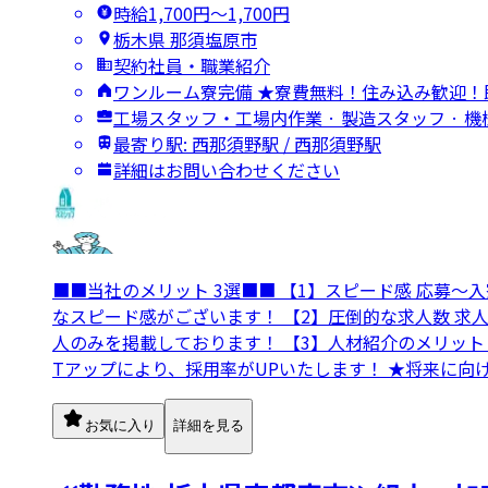
時給1,700円〜1,700円
栃木県 那須塩原市
契約社員・職業紹介
ワンルーム寮完備 ★寮費無料！住み込み歓迎！
工場スタッフ・工場内作業 · 製造スタッフ ·
最寄り駅: 西那須野駅 / 西那須野駅
詳細はお問い合わせください
■■当社のメリット 3選■■ 【1】スピード感 応募
なスピード感がございます！ 【2】圧倒的な求人数 求
人のみを掲載しております！ 【3】人材紹介のメリッ
Tアップにより、採用率がUPいたします！ ★将来に
お気に入り
詳細を見る