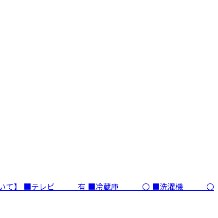
ついて】 ■テレビ 有 ■冷蔵庫 〇 ■洗濯機 〇