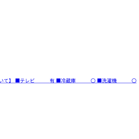
ついて】 ■テレビ 有 ■冷蔵庫 〇 ■洗濯機 〇