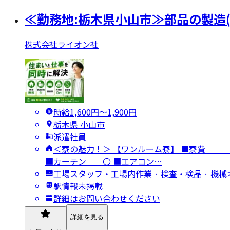
≪勤務地:栃木県小山市≫部品の製造(
株式会社ライオン社
時給1,600円〜1,900円
栃木県 小山市
派遣社員
＜寮の魅力！＞ 【ワンルーム寮】 ■
■カーテン 〇 ■エアコン…
工場スタッフ・工場内作業 · 検査・検品 · 
駅情報未掲載
詳細はお問い合わせください
詳細を見る