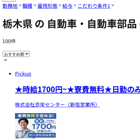
勤務地
職種
雇用形態
給与
こだわり条件
1
栃木県
の
自動車・自動車部品
100
件
Pickup
★時給1700円~★寮費無料★日勤
株式会社京栄センター〈新宿営業所〉