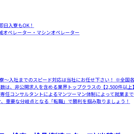
即日入寮もOK！
 機械オペレーター・マシンオペレーター
～入寮～入社までのスピード対応は当社にお任せ下さい！ ※全
人数は、非公開求人を含める業界トップクラスの【2,500件以
ト 専任コンサルタントによるマンツーマン体制によって就業ま
向け、重要な分岐点となる「転職」で勝利を掴み取りましょう！