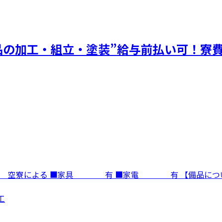
品の加工・組立・塗装”給与前払い可！寮
寮費 空寮による ■家具 有 ■家電 有 【備品に
工