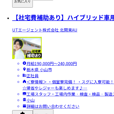
お気に入り
【社宅費補助あり】ハイブリッド車用
UTエージェント株式会社 北関東AU
月給190,000円〜240,000円
栃木県 小山市
正社員
＜寮情報＞ ・個室寮完備！ ・スグに入寮可能！
☆帰省やレジャーも楽しめます♪…
工場スタッフ・工場内作業 · 検査・検品 · 製
小山
詳細はお問い合わせください