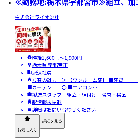
≪勤務地:栃木県宇都宮市≫組立、加
株式会社ライオン社
時給1,600円〜1,900円
栃木県 宇都宮市
派遣社員
＜寮の魅力！＞ 【ワンルーム寮】 ■
■カーテン 〇 ■エアコン…
製造スタッフ · 組立・組付け · 検査・検品
駅情報未掲載
詳細はお問い合わせください
詳細を見る
お気に入り