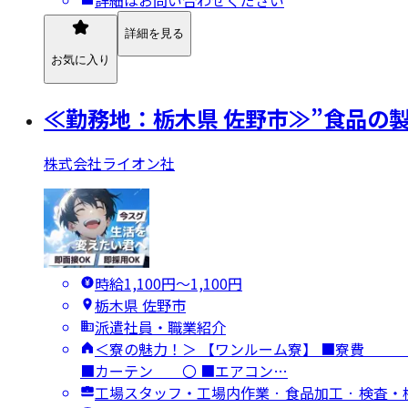
詳細を見る
お気に入り
≪勤務地：栃木県 佐野市≫”食品の
株式会社ライオン社
時給1,100円〜1,100円
栃木県 佐野市
派遣社員・職業紹介
＜寮の魅力！＞ 【ワンルーム寮】 ■
■カーテン 〇 ■エアコン…
工場スタッフ・工場内作業 · 食品加工 · 検査・