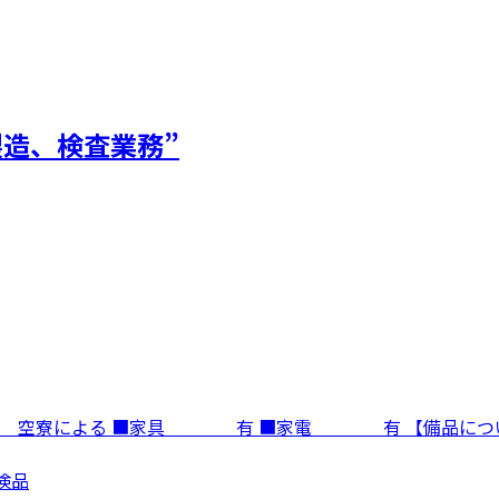
製造、検査業務”
寮費 空寮による ■家具 有 ■家電 有 【備品に
検品