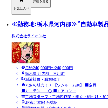
詳細を見る
お気に入り
≪勤務地:栃木県河内郡≫”自動車製
株式会社ライオン社
月給240,000円〜240,000円
栃木県 河内郡上三川町
派遣社員・職業紹介
＜寮の魅力！＞ 【ワンルーム寮】 ■
■カーテン 〇 ■エアコン…
工場スタッフ・工場内作業 · 組立・組付け · 加
JR東北本線 石橋駅
詳細はお問い合わせください