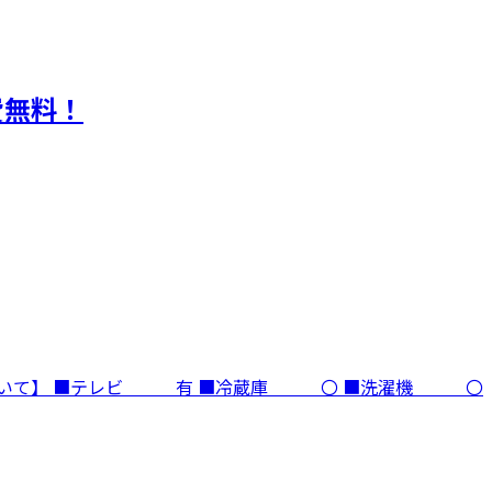
費無料！
ついて】 ■テレビ 有 ■冷蔵庫 〇 ■洗濯機 〇