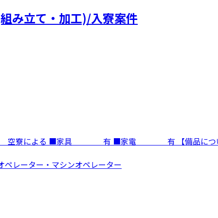
組み立て・加工)/入寮案件
寮費 空寮による ■家具 有 ■家電 有 【備品に
機械オペレーター・マシンオペレーター