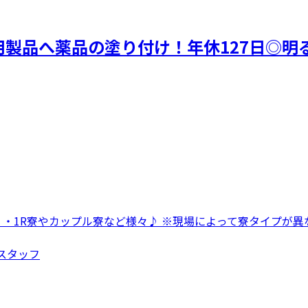
製品へ薬品の塗り付け！年休127日◎明る
 ・1R寮やカップル寮など様々♪ ※現場によって寮タイプが異な
造スタッフ