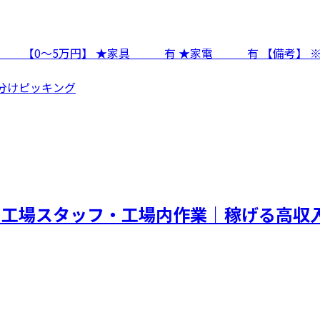
費 【0～5万円】 ★家具 有 ★家電 有 【備考】 ※
仕分けピッキング
＞工場スタッフ・工場内作業｜稼げる高収