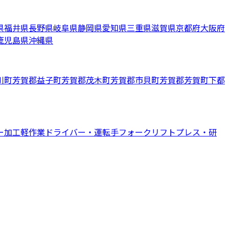
県
福井県
長野県
岐阜県
静岡県
愛知県
三重県
滋賀県
京都府
大阪府
鹿児島県
沖縄県
川町
芳賀郡益子町
芳賀郡茂木町
芳賀郡市貝町
芳賀郡芳賀町
下都
ー
加工
軽作業
ドライバー・運転手
フォークリフト
プレス・研