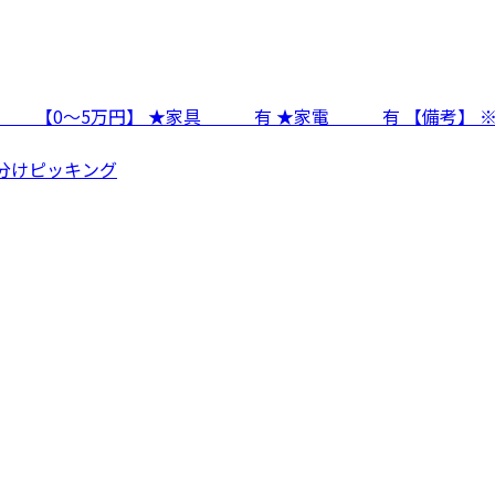
費 【0～5万円】 ★家具 有 ★家電 有 【備考】 ※
仕分けピッキング