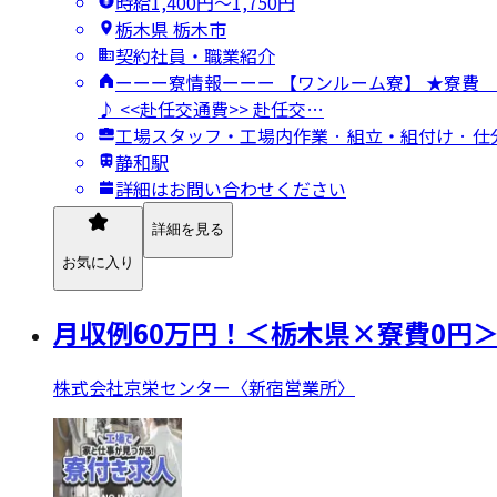
時給1,400円〜1,750円
栃木県 栃木市
契約社員・職業紹介
ーーー寮情報ーーー 【ワンルーム寮】 ★寮
♪ <<赴任交通費>> 赴任交…
工場スタッフ・工場内作業 · 組立・組付け · 
静和駅
詳細はお問い合わせください
詳細を見る
お気に入り
月収例60万円！＜栃木県×寮費0円
株式会社京栄センター〈新宿営業所〉