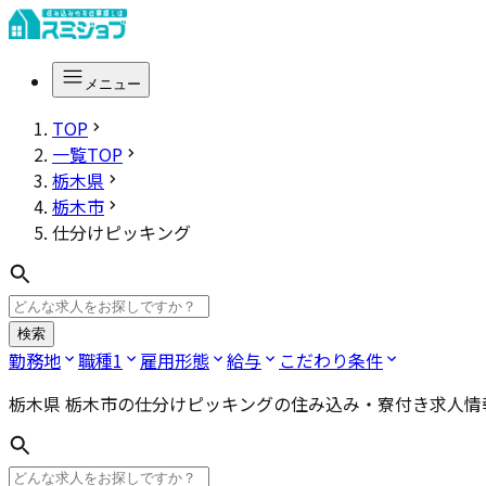
メニュー
TOP
一覧TOP
栃木県
栃木市
仕分けピッキング
検索
勤務地
職種
1
雇用形態
給与
こだわり条件
栃木県 栃木市の仕分けピッキング
の住み込み・寮付き求人情