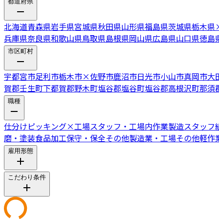
都道府県
北海道
青森県
岩手県
宮城県
秋田県
山形県
福島県
茨城県
栃木県
兵庫県
奈良県
和歌山県
鳥取県
島根県
岡山県
広島県
山口県
徳島
市区町村
宇都宮市
足利市
栃木市
×
佐野市
鹿沼市
日光市
小山市
真岡市
大
賀郡壬生町
下都賀郡野木町
塩谷郡塩谷町
塩谷郡高根沢町
那須
職種
仕分けピッキング
×
工場スタッフ・工場内作業
製造スタッフ
磨・塗装
食品加工
保守・保全
その他製造業・工場
その他軽作
雇用形態
こだわり条件