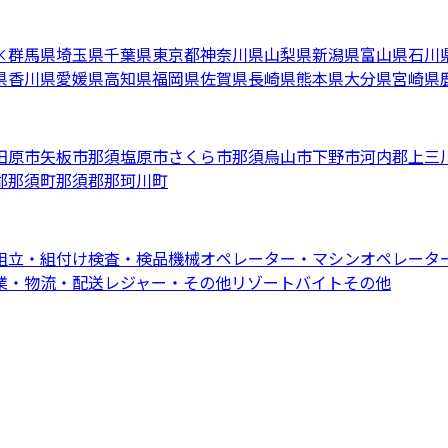
×
群馬県
埼玉県
千葉県
東京都
神奈川県
山梨県
新潟県
富山県
石川
県
香川県
愛媛県
高知県
福岡県
佐賀県
長崎県
熊本県
大分県
宮崎県
田原市
矢板市
那須塩原市
さくら市
那須烏山市
下野市
河内郡上三
郡那須町
那須郡那珂川町
組立・組付け
検査・検品
機械オペレーター・マシンオペレータ
業・物流・配送
レジャー・その他リゾートバイト
その他