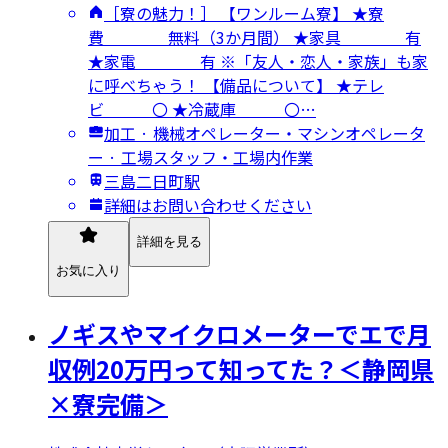
［寮の魅力！］ 【ワンルーム寮】 ★寮
費 無料（3か月間） ★家具 有
★家電 有 ※「友人・恋人・家族」も家
に呼べちゃう！ 【備品について】 ★テレ
ビ 〇 ★冷蔵庫 〇…
加工 · 機械オペレーター・マシンオペレータ
ー · 工場スタッフ・工場内作業
三島二日町駅
詳細はお問い合わせください
詳細を見る
お気に入り
ノギスやマイクロメーターでエで月
収例20万円って知ってた？＜静岡県
×寮完備＞