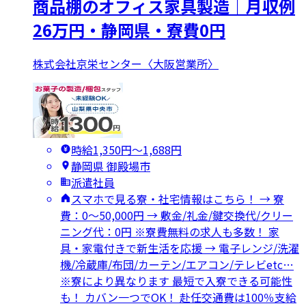
商品棚のオフィス家具製造｜月収例
26万円・静岡県・寮費0円
株式会社京栄センター〈大阪営業所〉
時給1,350円〜1,688円
静岡県 御殿場市
派遣社員
スマホで見る寮・社宅情報はこちら！ → 寮
費：0～50,000円 → 敷金/礼金/鍵交換代/クリー
ニング代：0円 ※寮費無料の求人も多数！ 家
具・家電付きで新生活を応援 → 電子レンジ/洗濯
機/冷蔵庫/布団/カーテン/エアコン/テレビetc…
※寮により異なります 最短で入寮できる可能性
も！ カバン一つでOK！ 赴任交通費は100％支給