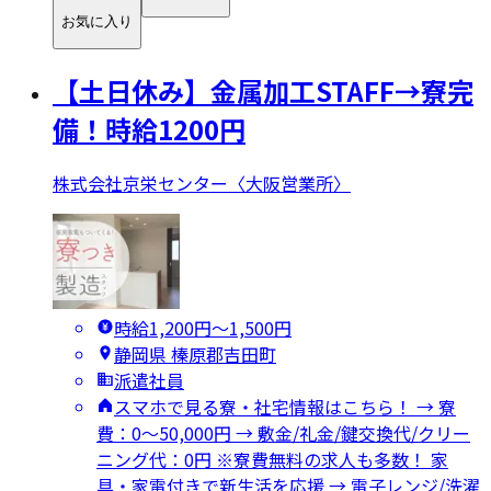
お気に入り
【土日休み】金属加工STAFF→寮完
備！時給1200円
株式会社京栄センター〈大阪営業所〉
時給1,200円〜1,500円
静岡県 榛原郡吉田町
派遣社員
スマホで見る寮・社宅情報はこちら！ → 寮
費：0～50,000円 → 敷金/礼金/鍵交換代/クリー
ニング代：0円 ※寮費無料の求人も多数！ 家
具・家電付きで新生活を応援 → 電子レンジ/洗濯