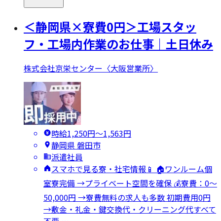
＜静岡県×寮費0円＞工場スタッ
フ・工場内作業のお仕事｜土日休み
株式会社京栄センター〈大阪営業所〉
時給1,250円〜1,563円
静岡県 磐田市
派遣社員
スマホで見る寮・社宅情報📱 🏠ワンルーム個
室寮完備 →プライベート空間を確保 💰寮費：0～
50,000円 →寮費無料の求人も多数 初期費用0円
→敷金・礼金・鍵交換代・クリーニング代すべて
不要 …