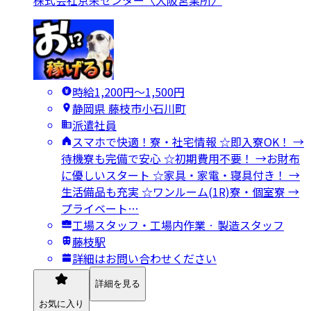
時給1,200円〜1,500円
静岡県 藤枝市小石川町
派遣社員
スマホで快適！寮・社宅情報 ☆即入寮OK！ →
待機寮も完備で安心 ☆初期費用不要！ →お財布
に優しいスタート ☆家具・家電・寝具付き！ →
生活備品も充実 ☆ワンルーム(1R)寮・個室寮 →
プライベート…
工場スタッフ・工場内作業 · 製造スタッフ
藤枝駅
詳細はお問い合わせください
詳細を見る
お気に入り