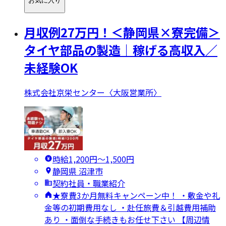
お気に入り
月収例27万円！＜静岡県×寮完備＞
タイヤ部品の製造｜稼げる高収入／
未経験OK
株式会社京栄センター〈大阪営業所〉
時給1,200円〜1,500円
静岡県 沼津市
契約社員・職業紹介
★寮費3か月無料キャンペーン中！ ・敷金や礼
金等の初期費用なし ・赴任旅費＆引越費用補助
あり ・面倒な手続きもお任せ下さい 【周辺情