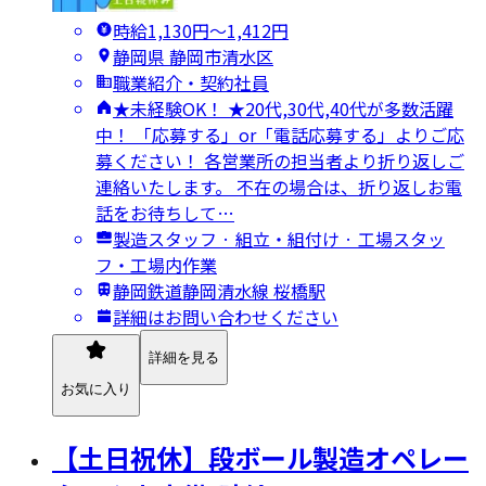
時給1,130円〜1,412円
静岡県 静岡市清水区
職業紹介・契約社員
★未経験OK！ ★20代,30代,40代が多数活躍
中！ 「応募する」or「電話応募する」よりご応
募ください！ 各営業所の担当者より折り返しご
連絡いたします。 不在の場合は、折り返しお電
話をお待ちして…
製造スタッフ · 組立・組付け · 工場スタッ
フ・工場内作業
静岡鉄道静岡清水線 桜橋駅
詳細はお問い合わせください
詳細を見る
お気に入り
【土日祝休】段ボール製造オペレー