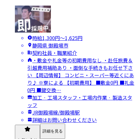
時給1,300円〜1,625円
静岡県 御殿場市
契約社員・職業紹介
・敷金や礼金等の初期費用なし ・赴任旅費＆
引越費用補助あり ・面倒な手続きもお任せ下さ
い 【周辺情報】 コンビニ・スーパー等近くにあ
り♪ ※寮による 【初期費用】 ■敷金0円 ■礼金
0円 ■鍵交換…
加工 · 工場スタッフ・工場内作業 · 製造スタ
ッフ
JR御殿場線/御殿場駅
詳細はお問い合わせください
詳細を見る