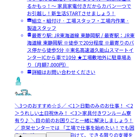
るかもっ！～ 家具家電付きだからカバン一つで
お引越し！新生活STARTさせましょう！
組立・組付け · 工場スタッフ・工場内作業 ·
製造スタッフ
最寄り駅: JR東海道線 東静岡駅 / 最寄駅：JR東
海道線 東静岡駅 ※徒歩で20分程度 ※最寄りのバ
ス停から徒歩5分 ※東名高速道久能山スマートイ
ンターICから車で10分 ★工場敷地外に駐車場あ
り（月額7,000円）
詳細はお問い合わせください
＼3つのおすすめ☆彡／ ＜1＞日勤のみのお仕事！ ＜2
＞うれしい土日祝休み！ ＜3＞家具付きワンルーム寮
有り♪ ＼目の前のお困りごと一緒に解決しましょう！
／ 京栄センターでは 「工場で仕事を始めたい！でも困
りごとが…」 そんな方に向けて、できる限りの支援を