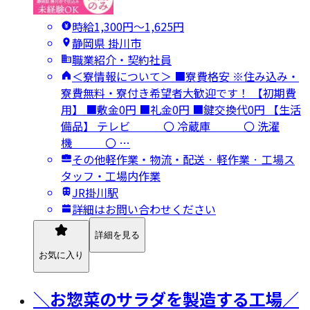
時給1,300円〜1,625円
静岡県 掛川市
職業紹介・契約社員
＜寮情報について＞ ■寮費格安 ※住み込み・
寮費無料・寮付き希望者大歓迎です！ 【初期費
用】 ■敷金0円 ■礼金0円 ■鍵交換代0円 【生活
備品】 テレビ 〇 冷蔵庫 〇 洗濯
機 〇 …
その他軽作業・物流・配送 · 軽作業 · 工場ス
タッフ・工場内作業
JR掛川駅
詳細はお問い合わせください
詳細を見る
お気に入り
＼お惣菜のサラダを製造する工場／