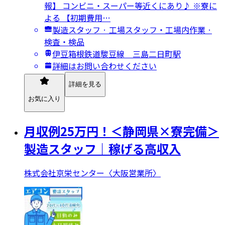
報】 コンビニ・スーパー等近くにあり♪ ※寮に
よる 【初期費用…
製造スタッフ · 工場スタッフ・工場内作業 ·
検査・検品
伊豆箱根鉄道駿豆線 三島二日町駅
詳細はお問い合わせください
詳細を見る
お気に入り
月収例25万円！＜静岡県×寮完備＞
製造スタッフ｜稼げる高収入
株式会社京栄センター〈大阪営業所〉