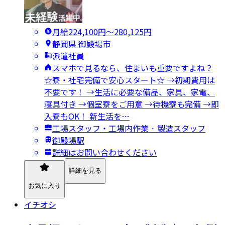
月給224,100円〜280,125円
静岡県 御殿場市
派遣社員
スマホで見るなら、住まいも重要ですよね？
☆寮・社宅完備で安心スタート☆ →初期費用は
不要です！ →生活に必要な備品、家具、家電、
寝具付き →個室寮をご用意 →待機寮も完備 →即
入寮もOK！ 新生活を…
工場スタッフ・工場内作業 · 製造スタッフ
御殿場駅
詳細はお問い合わせください
詳細を見る
お気に入り
イチオシ