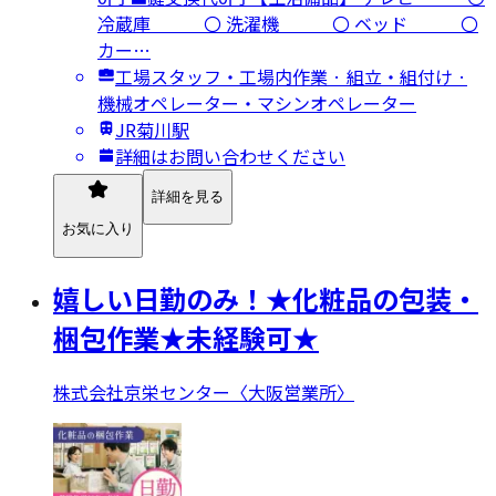
冷蔵庫 〇 洗濯機 〇 ベッド 〇
カー…
工場スタッフ・工場内作業 · 組立・組付け ·
機械オペレーター・マシンオペレーター
JR菊川駅
詳細はお問い合わせください
詳細を見る
お気に入り
嬉しい日勤のみ！★化粧品の包装・
梱包作業★未経験可★
株式会社京栄センター〈大阪営業所〉