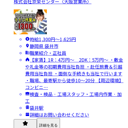
株式会社京栄センター〈大阪営業所〉
時給1,300円〜1,625円
静岡県 袋井市
職業紹介・正社員
【家賃】1R：4万円～ 2DK：5万円～ ・敷金
や礼金等の初期費用当社負担 ・赴任旅費＆引越
費用当社負担 ・面倒な手続きも当社で行います
・職場、最寄駅から徒歩10～20分 【周辺環境】
コンビニ…
検査・検品 · 工場スタッフ・工場内作業 · 加
工
袋井駅
詳細はお問い合わせください
詳細を見る