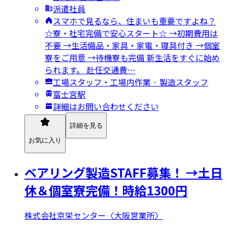
派遣社員
スマホで見るなら、住まいも重要ですよね？
☆寮・社宅完備で安心スタート☆ →初期費用は
不要 →生活備品・家具・家電・寝具付き →個室
寮をご用意 →待機寮も完備 新生活をすぐに始め
られます。 赴任交通費…
工場スタッフ・工場内作業 · 製造スタッフ
富士宮駅
詳細はお問い合わせください
詳細を見る
お気に入り
ベアリング製造STAFF募集！ →土日
休＆個室寮完備！時給1300円
株式会社京栄センター〈大阪営業所〉