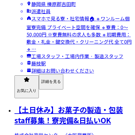
静岡県 榛原郡吉田町
派遣社員
スマホで見る寮・社宅情報🏠 🔹ワンルーム個
室寮完備 プライベート空間を確保 🔹寮費：0～
50,000円 ※寮費無料の求人も多数 🔹初期費用：
敷金・礼金・鍵交換代・クリーニング代 全て0円
🔹…
工場スタッフ・工場内作業 · 製造スタッフ
藤枝駅
詳細はお問い合わせください
詳細を見る
お気に入り
【土日休み】お菓子の製造・包装
staff募集！寮完備&日払いOK
株式会社京栄センター〈大阪営業所〉