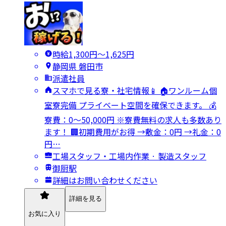
時給1,300円〜1,625円
静岡県 磐田市
派遣社員
スマホで見る寮・社宅情報📱 🏠ワンルーム個
室寮完備 プライベート空間を確保できます。 💰
寮費：0～50,000円 ※寮費無料の求人も多数あり
ます！ 🏢初期費用がお得 →敷金：0円 →礼金：0
円…
工場スタッフ・工場内作業 · 製造スタッフ
御厨駅
詳細はお問い合わせください
詳細を見る
お気に入り