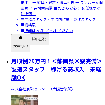
ます。 → 家具・家電・寝具付き → ワンルーム個
室寮 → 待機寮完備 🏢 だから安心！ 赴任後すぐ
に快適…
工場スタッフ・工場内作業 · 製造スタッフ
桜橋駅
詳細はお問い合わせください
詳細を見る
お気に入り
月収例29万円！＜静岡県×寮完備＞
製造スタッフ｜稼げる高収入／未経
験OK
株式会社京栄センター〈大阪営業所〉