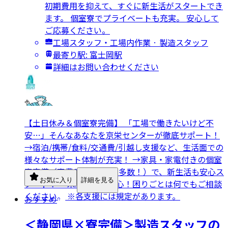
初期費用を抑えて、すぐに新生活がスタートでき
ます。 個室寮でプライベートも充実。 安心して
ご応募ください。
工場スタッフ・工場内作業 · 製造スタッフ
最寄り駅: 富士岡駅
詳細はお問い合わせください
【土日休み＆個室寮完備】 「工場で働きたいけど不
安…」そんなあなたを京栄センターが徹底サポート！
→宿泊/携帯/食料/交通費/引越し支援など、生活面での
様々なサポート体制が充実！ →家具・家電付きの個室
寮完備（寮費0円の求人も多数！）で、新生活も安心ス
お気に入り
詳細を見る
タート！ →未経験でも安心！困りごとは何でもご相談
ください。 ※各支援には規定があります。
おすすめ
＜静岡県×寮完備＞製造スタッフの