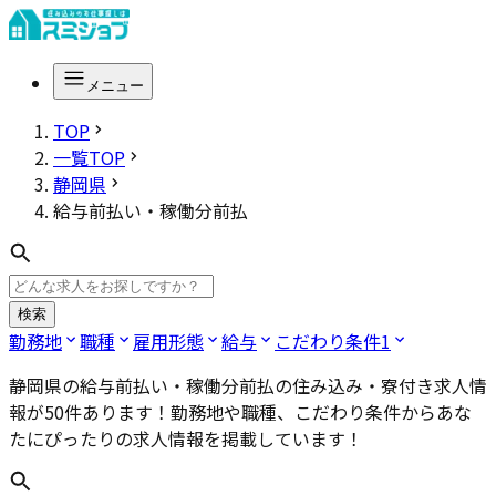
メニュー
TOP
一覧TOP
静岡県
給与前払い・稼働分前払
検索
勤務地
職種
雇用形態
給与
こだわり条件
1
静岡県の給与前払い・稼働分前払
の住み込み・寮付き求人情
報が
50
件あります！勤務地や職種、こだわり条件からあな
たにぴったりの求人情報を掲載しています！