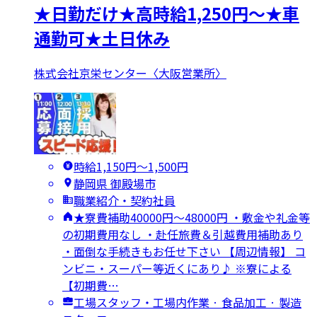
★日勤だけ★高時給1,250円～★車
通勤可★土日休み
株式会社京栄センター〈大阪営業所〉
時給1,150円〜1,500円
静岡県 御殿場市
職業紹介・契約社員
★寮費補助40000円～48000円 ・敷金や礼金等
の初期費用なし ・赴任旅費＆引越費用補助あり
・面倒な手続きもお任せ下さい 【周辺情報】 コ
ンビニ・スーパー等近くにあり♪ ※寮による
【初期費…
工場スタッフ・工場内作業 · 食品加工 · 製造