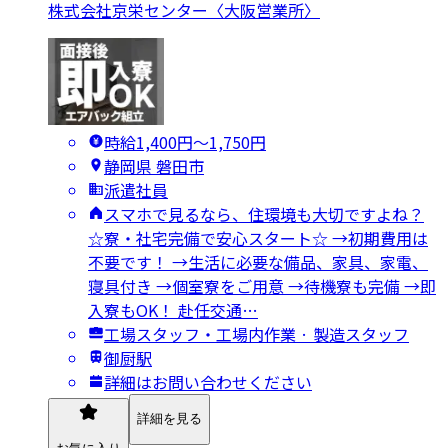
株式会社京栄センター〈大阪営業所〉
時給1,400円〜1,750円
静岡県 磐田市
派遣社員
スマホで見るなら、住環境も大切ですよね？
☆寮・社宅完備で安心スタート☆ →初期費用は
不要です！ →生活に必要な備品、家具、家電、
寝具付き →個室寮をご用意 →待機寮も完備 →即
入寮もOK！ 赴任交通…
工場スタッフ・工場内作業 · 製造スタッフ
御厨駅
詳細はお問い合わせください
詳細を見る