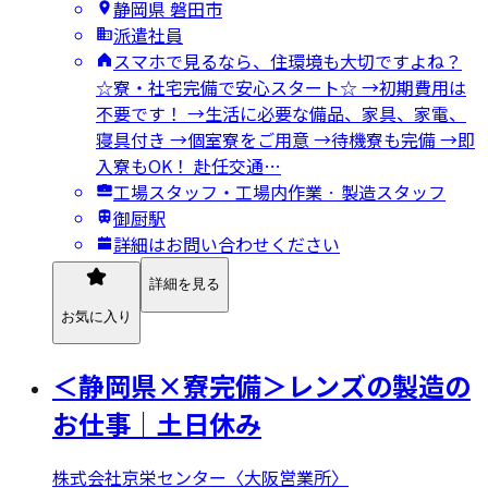
静岡県 磐田市
派遣社員
スマホで見るなら、住環境も大切ですよね？
☆寮・社宅完備で安心スタート☆ →初期費用は
不要です！ →生活に必要な備品、家具、家電、
寝具付き →個室寮をご用意 →待機寮も完備 →即
入寮もOK！ 赴任交通…
工場スタッフ・工場内作業 · 製造スタッフ
御厨駅
詳細はお問い合わせください
詳細を見る
お気に入り
＜静岡県×寮完備＞レンズの製造の
お仕事｜土日休み
株式会社京栄センター〈大阪営業所〉