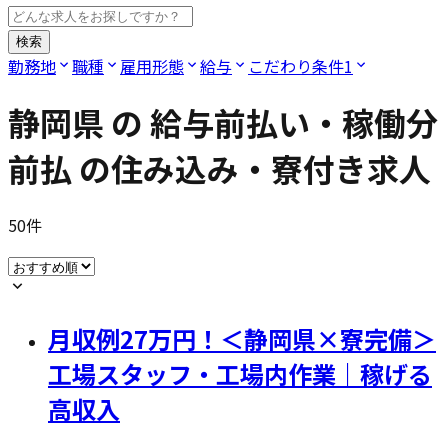
検索
勤務地
職種
雇用形態
給与
こだわり条件
1
静岡県
の
給与前払い・稼働分
前払
の住み込み・寮付き求人
50
件
月収例27万円！＜静岡県×寮完備＞
工場スタッフ・工場内作業｜稼げる
高収入