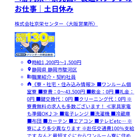
お仕事｜土日休み
株式会社京栄センター〈大阪営業所〉
時給1,200円〜1,500円
静岡県 静岡市駿河区
職業紹介・契約社員
《寮・社宅・住み込み情報≫ ■ワンルーム個
室寮 ■寮費：0～43.500円 ■敷金：0円 ■礼金：
0円 ■鍵交換代：0円 ■クリーニング代：0円 ※
寮費無料の求人も多数ございます！ ≪家具家電
も準備OK♪≫ ■電子レンジ ■洗濯機 ■冷蔵庫
■布団 ■カーテン ■エアコン ■テレビetc… ※
寮により多少異なります ※赴任交通費100％支給
です なんと最短すぐにからワンルーム寮に住め