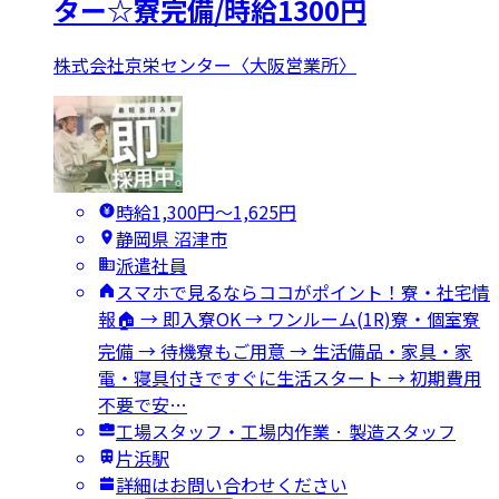
ター☆寮完備/時給1300円
株式会社京栄センター〈大阪営業所〉
時給1,300円〜1,625円
静岡県 沼津市
派遣社員
スマホで見るならココがポイント！寮・社宅情
報🏠 → 即入寮OK → ワンルーム(1R)寮・個室寮
完備 → 待機寮もご用意 → 生活備品・家具・家
電・寝具付きですぐに生活スタート → 初期費用
不要で安…
工場スタッフ・工場内作業 · 製造スタッフ
片浜駅
詳細はお問い合わせください