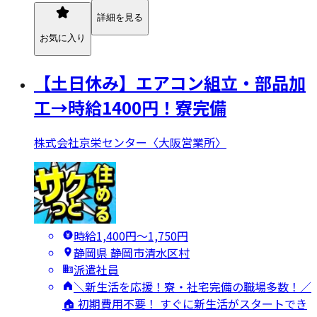
詳細を見る
お気に入り
【土日休み】エアコン組立・部品加
工→時給1400円！寮完備
株式会社京栄センター〈大阪営業所〉
時給1,400円〜1,750円
静岡県 静岡市清水区村
派遣社員
＼新生活を応援！寮・社宅完備の職場多数！／
🏠 初期費用不要！ すぐに新生活がスタートでき