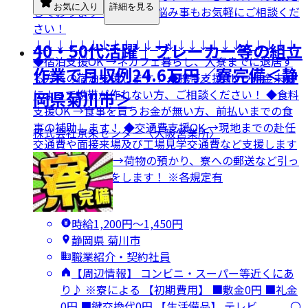
お気に入り
詳細を見る
しております！ どんなお悩み事もお気軽にご相談くだ
さい！
↓↓↓↓↓↓↓↓↓↓↓↓↓↓↓↓↓↓↓↓↓↓↓↓
40・50代活躍｜ブレーカー等の組立
◆宿泊支援OK →ネカフェ暮らし、入寮までに退居す
作業で月収例24.6万円／寮完備＜静
る方への宿泊支援します！ ◆携帯支援OK →料金未納
によって携帯が作れない方、ご相談ください！ ◆食料
岡県菊川市＞
支援OK →食事を買うお金が無い方、前払いまでの食
事の補助します！ ◆交通費支援OK →現地までの赴任
株式会社京栄センター〈大阪営業所〉
交通費や面接来場及び工場見学交通費など支援します
◆引っ越し支援 →荷物の預かり、寮への郵送など引っ
越しのお手伝いをします！ ※各規定有
時給1,200円〜1,450円
静岡県 菊川市
職業紹介・契約社員
【周辺情報】 コンビニ・スーパー等近くにあ
り♪ ※寮による 【初期費用】 ■敷金0円 ■礼金
0円 ■鍵交換代0円 【生活備品】 テレビ 〇