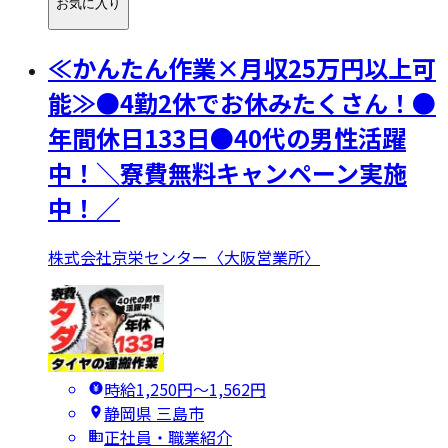
お気に入り
≪かんたん作業×月収25万円以上可
能≫●4勤2休でお休みたくさん！●
年間休日133日●40代の男性活躍
中！＼寮費無料キャンペーン実施
中！／
株式会社京栄センター〈大阪営業所〉
時給1,250円〜1,562円
静岡県 三島市
正社員・職業紹介