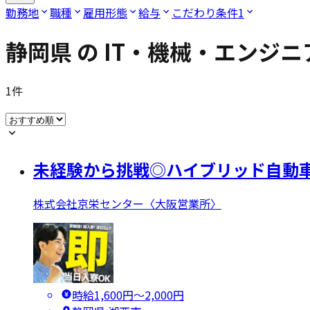
勤務地
職種
雇用形態
給与
こだわり条件
1
静岡県
の
IT・機械・エンジニ
1
件
未経験から挑戦◎ハイブリッド自動車
株式会社京栄センター〈大阪営業所〉
時給1,600円〜2,000円