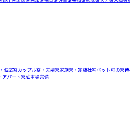
寮・個室寮
カップル寮・夫婦寮
家族寮・家族社宅
ペット可の寮
待
・アパート寮
駐車場完備