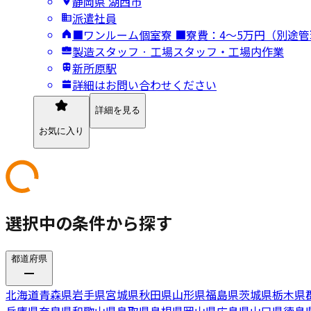
静岡県 湖西市
派遣社員
■ワンルーム個室寮 ■寮費：4～5万円（別途
製造スタッフ · 工場スタッフ・工場内作業
新所原駅
詳細はお問い合わせください
詳細を見る
お気に入り
選択中の条件から探す
都道府県
北海道
青森県
岩手県
宮城県
秋田県
山形県
福島県
茨城県
栃木県
兵庫県
奈良県
和歌山県
鳥取県
島根県
岡山県
広島県
山口県
徳島