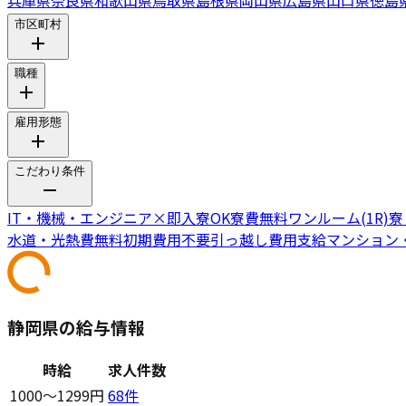
市区町村
職種
雇用形態
こだわり条件
IT・機械・エンジニア
×
即入寮OK
寮費無料
ワンルーム(1R)
水道・光熱費無料
初期費用不要
引っ越し費用支給
マンション
静岡県の給与情報
時給
求人件数
1000〜1299円
68
件