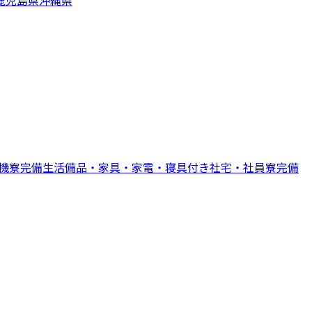
機寮完備
生活備品・家具・家電・寝具付き
社宅・社員寮完備