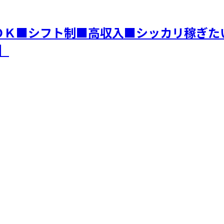
ＯＫ■シフト制■高収入■シッカリ稼ぎた
】