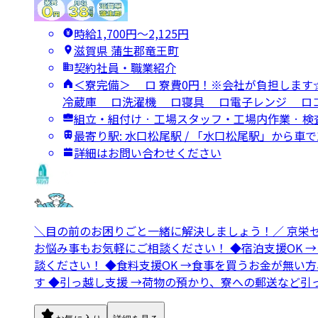
時給1,700円〜2,125円
滋賀県 蒲生郡竜王町
契約社員・職業紹介
＜寮完備＞ ロ 寮費0円！※会社が負担します
冷蔵庫 ロ洗濯機 ロ寝具 ロ電子レンジ ロコ
組立・組付け · 工場スタッフ・工場内作業 · 
最寄り駅: 水口松尾駅 / 「水口松尾駅」から車で
詳細はお問い合わせください
＼目の前のお困りごと一緒に解決しましょう！／ 京栄
お悩み事もお気軽にご相談ください！ ◆宿泊支援OK 
談ください！ ◆食料支援OK →食事を買うお金が無い
す ◆引っ越し支援 →荷物の預かり、寮への郵送など引