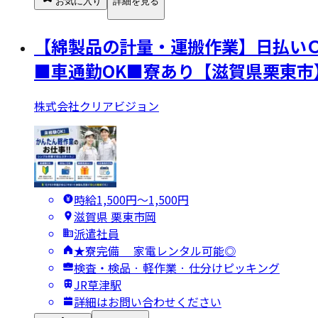
お気に入り
詳細を見る
【綿製品の計量・運搬作業】日払い
■車通勤OK■寮あり【滋賀県栗東市
株式会社クリアビジョン
時給1,500円〜1,500円
滋賀県 栗東市岡
派遣社員
★寮完備 家電レンタル可能◎
検査・検品 · 軽作業 · 仕分けピッキング
JR草津駅
詳細はお問い合わせください