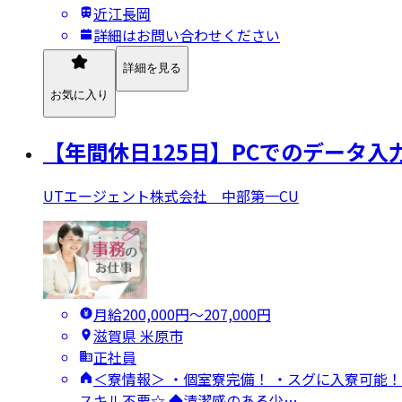
近江長岡
詳細はお問い合わせください
詳細を見る
お気に入り
【年間休日125日】PCでのデータ
UTエージェント株式会社 中部第一CU
月給200,000円〜207,000円
滋賀県 米原市
正社員
＜寮情報＞ ・個室寮完備！ ・スグに入寮可能！
スキル不要☆ ◆清潔感のある少…