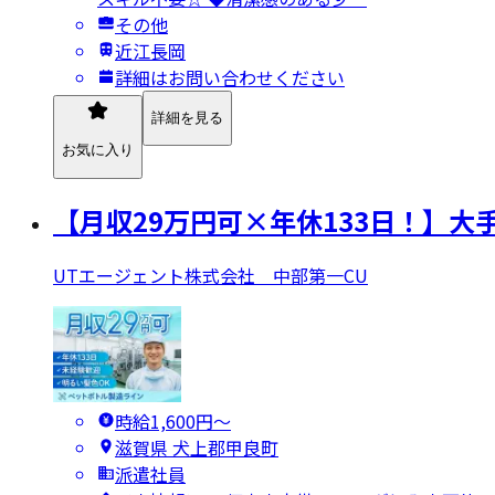
その他
近江長岡
詳細はお問い合わせください
詳細を見る
お気に入り
【月収29万円可×年休133日！】
UTエージェント株式会社 中部第一CU
時給1,600円〜
滋賀県 犬上郡甲良町
派遣社員