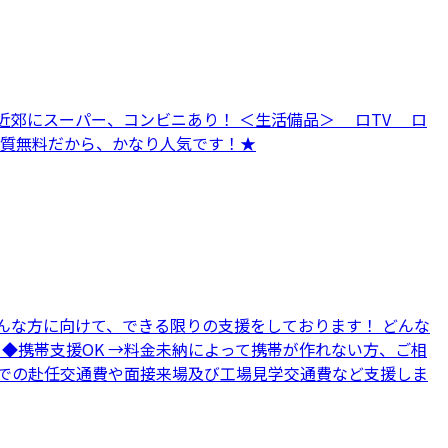
 近郊にスーパー、コンビニあり！ ＜生活備品＞ ロTV ロ
実質無料だから、かなり人気です！★
んな方に向けて、できる限りの支援をしております！ どんな
 ◆携帯支援OK →料金未納によって携帯が作れない方、ご相
地までの赴任交通費や面接来場及び工場見学交通費など支援しま