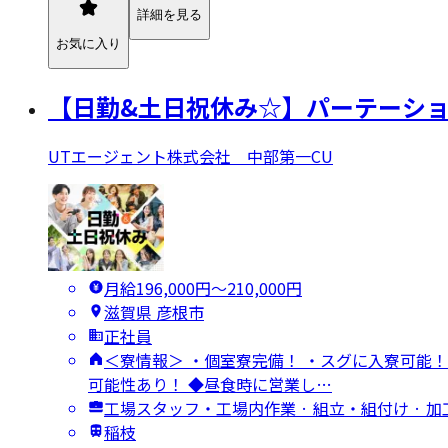
詳細を見る
お気に入り
【日勤&土日祝休み☆】パーテーシ
UTエージェント株式会社 中部第一CU
月給196,000円〜210,000円
滋賀県 彦根市
正社員
＜寮情報＞ ・個室寮完備！ ・スグに入寮可能！
可能性あり！ ◆昼食時に営業し…
工場スタッフ・工場内作業 · 組立・組付け · 加
稲枝