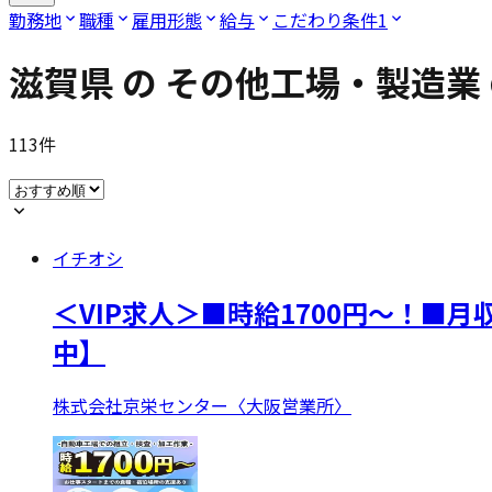
勤務地
職種
雇用形態
給与
こだわり条件
1
滋賀県
の
その他工場・製造業
113
件
イチオシ
＜VIP求人＞■時給1700円～！■
中】
株式会社京栄センター〈大阪営業所〉