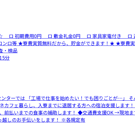
☆ ロ 初期費用0円 ロ 敷金礼金0円 ロ 家具家電付き ロ
ンロ等 ★寮費実質無料だから、貯金ができます！★ ★寮費
検査・検品
15分
センターでは 「工場で仕事を始めたい！でも困りごとが…」 そ
→ネカフェ暮らし、入寮までに退居する方への宿泊支援します！
方、前払いまでの食事の補助します！ ◆交通費支援OK →現
っ越しのお手伝いをします！ ※各規定有