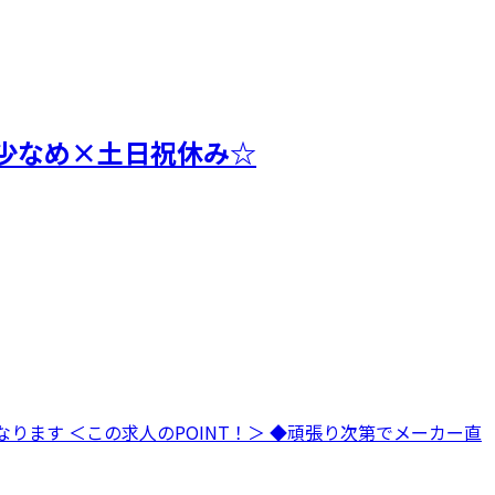
少なめ×土日祝休み☆
ります ＜この求人のPOINT！＞ ◆頑張り次第でメーカー直