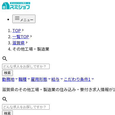
メニュー
TOP
一覧TOP
滋賀県
その他工場・製造業
検索
勤務地
職種
雇用形態
給与
こだわり条件
1
滋賀県のその他工場・製造業
の住み込み・寮付き求人情報が
検索