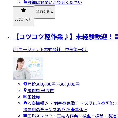
詳細はお問い合わせください
詳細を見る
お気に入り
【コツコツ軽作業♪】未経験歓迎！
UTエージェント株式会社 中部第一CU
月給200,000円〜207,000円
滋賀県 米原市
正社員
＜寮情報＞ ・個室寮完備！ ・スグに入寮可能！
接雇用のチャンスあり◎ ◆年休…
工場スタッフ・工場内作業 · 検査・検品 · 製