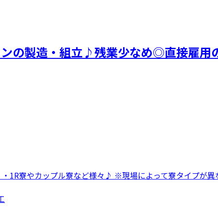
ョンの製造・組立♪残業少なめ◎直接雇用
 ・1R寮やカップル寮など様々♪ ※現場によって寮タイプが異な
工