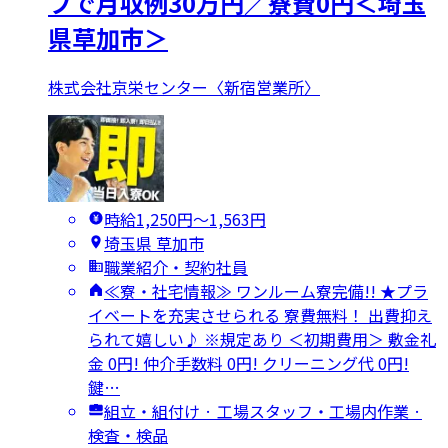
フで月収例30万円／寮費0円＜埼玉
県草加市＞
株式会社京栄センター〈新宿営業所〉
時給1,250円〜1,563円
埼玉県 草加市
職業紹介・契約社員
≪寮・社宅情報≫ ワンルーム寮完備!! ★プラ
イベートを充実させられる 寮費無料！ 出費抑え
られて嬉しい♪ ※規定あり ＜初期費用＞ 敷金礼
金 0円! 仲介手数料 0円! クリーニング代 0円!
鍵…
組立・組付け · 工場スタッフ・工場内作業 ·
検査・検品