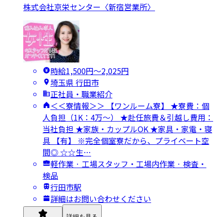
株式会社京栄センター〈新宿営業所〉
時給1,500円〜2,025円
埼玉県 行田市
正社員・職業紹介
＜＜寮情報＞＞ 【ワンルーム寮】 ★寮費：個
人負担（1K：4万～） ★赴任旅費＆引越し費用：
当社負担 ★家族・カップルOK ★家具・家電・寝
具 【有】 ※完全個室寮だから、プライベート空
間◎ ☆☆生…
軽作業 · 工場スタッフ・工場内作業 · 検査・
検品
行田市駅
詳細はお問い合わせください
詳細を見る