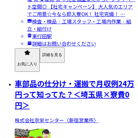
ト空間◎ 【社宅キャンペーン】 大人気のエリア
でご用意☆今なら即入寮OK！ 社宅完備！ …
検査・検品 · 工場スタッフ・工場内作業 · 組
立・組付け
東行田駅
詳細はお問い合わせください
詳細を見る
お気に入り
車部品の仕分け・運搬で月収例24万
円って知ってた？＜埼玉県×寮費0
円＞
株式会社京栄センター〈新宿営業所〉