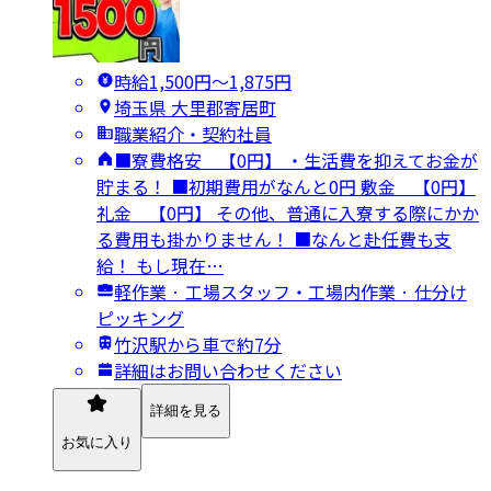
時給1,500円〜1,875円
埼玉県 大里郡寄居町
職業紹介・契約社員
■寮費格安 【0円】 ・生活費を抑えてお金が
貯まる！ ■初期費用がなんと0円 敷金 【0円】
礼金 【0円】 その他、普通に入寮する際にかか
る費用も掛かりません！ ■なんと赴任費も支
給！ もし現在…
軽作業 · 工場スタッフ・工場内作業 · 仕分け
ピッキング
竹沢駅から車で約7分
詳細はお問い合わせください
詳細を見る
お気に入り