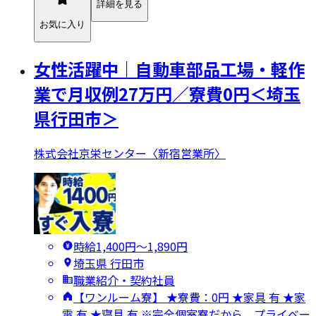
詳細を見る
お気に入り
女性活躍中｜自動車部品工場・軽作
業で月収例27万円／寮費0円＜埼玉
県行田市＞
株式会社京栄センター〈新宿営業所〉
時給1,400円〜1,890円
埼玉県 行田市
職業紹介・契約社員
【ワンルーム寮】 ★寮費：0円 ★家具 有 ★家
電 有 ★寝具 有 ※完全個室寮だから、プライベー