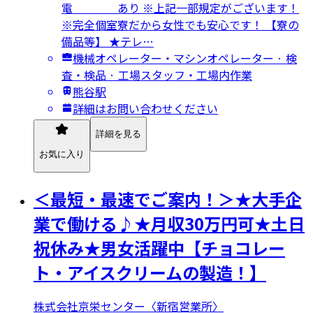
電 あり ※上記一部規定がございます！
※完全個室寮だから女性でも安心です！ 【寮の
備品等】 ★テレ…
機械オペレーター・マシンオペレーター · 検
査・検品 · 工場スタッフ・工場内作業
熊谷駅
詳細はお問い合わせください
詳細を見る
お気に入り
＜最短・最速でご案内！＞★大手企
業で働ける♪★月収30万円可★土日
祝休み★男女活躍中【チョコレー
ト・アイスクリームの製造！】
株式会社京栄センター〈新宿営業所〉