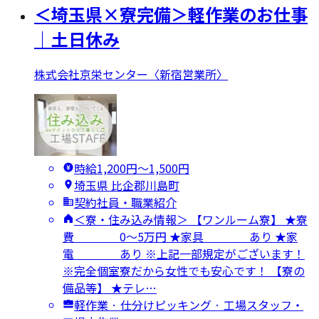
＜埼玉県×寮完備＞軽作業のお仕事
｜土日休み
株式会社京栄センター〈新宿営業所〉
時給1,200円〜1,500円
埼玉県 比企郡川島町
契約社員・職業紹介
＜寮・住み込み情報＞ 【ワンルーム寮】 ★寮
費 0～5万円 ★家具 あり ★家
電 あり ※上記一部規定がございます！
※完全個室寮だから女性でも安心です！ 【寮の
備品等】 ★テレ…
軽作業 · 仕分けピッキング · 工場スタッフ・