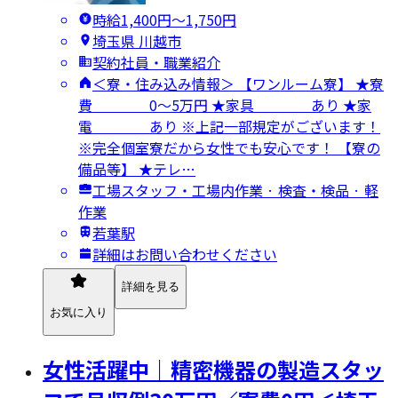
時給1,400円〜1,750円
埼玉県 川越市
契約社員・職業紹介
＜寮・住み込み情報＞ 【ワンルーム寮】 ★寮
費 0～5万円 ★家具 あり ★家
電 あり ※上記一部規定がございます！
※完全個室寮だから女性でも安心です！ 【寮の
備品等】 ★テレ…
工場スタッフ・工場内作業 · 検査・検品 · 軽
作業
若葉駅
詳細はお問い合わせください
詳細を見る
お気に入り
女性活躍中｜精密機器の製造スタッ