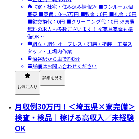
《寮・社宅・住み込み情報≫ ■ワンルーム個
室寮 ■寮費：0～5万円 ■敷金：0円 ■礼金：0円
■鍵交換代：0円 ■クリーニング代：0円 ※寮費
無料の求人も多数ございます！ ≪家具家電も準
備OK…
組立・組付け · プレス・研磨・塗装 · 工場ス
タッフ・工場内作業
深谷駅から車で約8分
詳細はお問い合わせください
詳細を見る
お気に入り
月収例30万円！＜埼玉県×寮完備＞
検査・検品｜稼げる高収入／未経験
OK