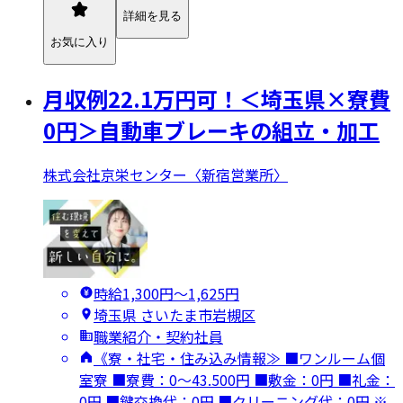
詳細を見る
お気に入り
月収例22.1万円可！＜埼玉県×寮費
0円＞自動車ブレーキの組立・加工
株式会社京栄センター〈新宿営業所〉
時給1,300円〜1,625円
埼玉県 さいたま市岩槻区
職業紹介・契約社員
《寮・社宅・住み込み情報≫ ■ワンルーム個
室寮 ■寮費：0～43.500円 ■敷金：0円 ■礼金：
0円 ■鍵交換代：0円 ■クリーニング代：0円 ※