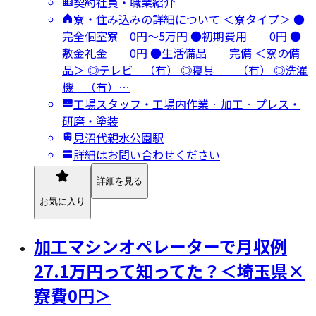
契約社員・職業紹介
寮・住み込みの詳細について ＜寮タイプ＞ ●
完全個室寮 0円～5万円 ●初期費用 0円 ●
敷金礼金 0円 ●生活備品 完備 ＜寮の備
品＞ ◎テレビ （有） ◎寝具 （有） ◎洗濯
機 （有）…
工場スタッフ・工場内作業 · 加工 · プレス・
研磨・塗装
見沼代親水公園駅
詳細はお問い合わせください
詳細を見る
お気に入り
加工マシンオペレーターで月収例
27.1万円って知ってた？＜埼玉県×
寮費0円＞