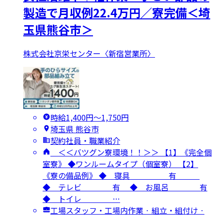
製造で月収例22.4万円／寮完備＜埼
玉県熊谷市＞
株式会社京栄センター〈新宿営業所〉
時給1,400円〜1,750円
埼玉県 熊谷市
契約社員・職業紹介
＜＜バツグン寮環境！！＞＞ 【1】《完全個
室寮》 ◆ワンルームタイプ（個室寮） 【2】
《寮の備品例》 ◆ 寝具 有
◆ テレビ 有 ◆ お風呂 有
◆ トイレ …
工場スタッフ・工場内作業 · 組立・組付け ·