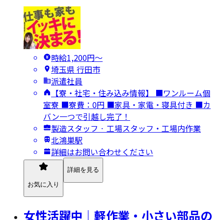
時給1,200円〜
埼玉県 行田市
派遣社員
【寮・社宅・住み込み情報】 ■ワンルーム個
室寮 ■寮費：0円 ■家具・家電・寝具付き ■カ
バン一つで引越し完了！
製造スタッフ · 工場スタッフ・工場内作業
北鴻巣駅
詳細はお問い合わせください
詳細を見る
お気に入り
女性活躍中｜軽作業・小さい部品の