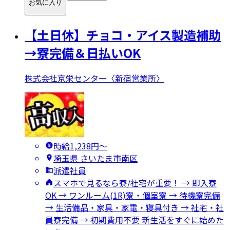
お気に入り
【土日休】チョコ・アイス製造補助
→寮完備＆日払いOK
株式会社京栄センター〈新宿営業所〉
時給1,238円〜
埼玉県 さいたま市南区
派遣社員
スマホで見るなら寮/社宅が重要！ → 即入寮
OK → ワンルーム(1R)寮・個室寮 → 待機寮完備
→ 生活備品・家具・家電・寝具付き → 社宅・社
員寮完備 → 初期費用不要 新生活をすぐに始めた