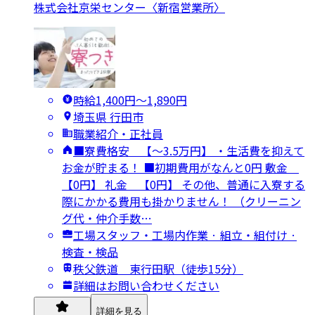
株式会社京栄センター〈新宿営業所〉
時給1,400円〜1,890円
埼玉県 行田市
職業紹介・正社員
■寮費格安 【～3.5万円】 ・生活費を抑えて
お金が貯まる！ ■初期費用がなんと0円 敷金
【0円】 礼金 【0円】 その他、普通に入寮する
際にかかる費用も掛かりません！ （クリーニン
グ代・仲介手数…
工場スタッフ・工場内作業 · 組立・組付け ·
検査・検品
秩父鉄道 東行田駅（徒歩15分）
詳細はお問い合わせください
詳細を見る