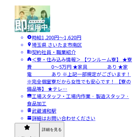
時給1,200円〜1,620円
埼玉県 さいたま市南区
契約社員・職業紹介
＜寮・住み込み情報＞ 【ワンルーム寮】 ★寮
費 0～5万円 ★家具 あり ★家
電 あり ※上記一部規定がございます！
※完全個室寮だから女性でも安心です！ 【寮の
備品等】 ★テレ…
工場スタッフ・工場内作業 · 製造スタッフ ·
食品加工
武蔵浦和駅
詳細はお問い合わせください
詳細を見る