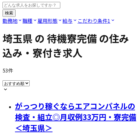
検索
勤務地
職種
雇用形態
給与
こだわり条件
1
埼玉県
の
待機寮完備
の住み
込み・寮付き求人
53
件
がっつり稼ぐならエアコンパネルの
検査・組立◎月収例33万円・寮完備
＜埼玉県＞