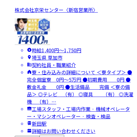
株式会社京栄センター〈新宿営業所〉
時給1,400円〜1,750円
埼玉県 草加市
契約社員・職業紹介
寮・住み込みの詳細について ＜寮タイプ＞ ●
完全個室寮 0円～5万円 ●初期費用 0円 ●
敷金礼金 0円 ●生活備品 完備 ＜寮の備
品＞ ◎テレビ （有） ◎寝具 （有） ◎洗濯
機 （有）…
工場スタッフ・工場内作業 · 機械オペレータ
ー・マシンオペレーター · 検査・検品
新田駅
詳細はお問い合わせください