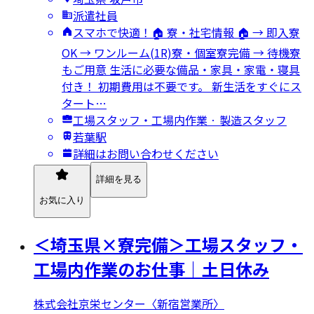
派遣社員
スマホで快適！🏠 寮・社宅情報 🏠 → 即入寮
OK → ワンルーム(1R)寮・個室寮完備 → 待機寮
もご用意 生活に必要な備品・家具・家電・寝具
付き！ 初期費用は不要です。 新生活をすぐにス
タート…
工場スタッフ・工場内作業 · 製造スタッフ
若葉駅
詳細はお問い合わせください
詳細を見る
お気に入り
＜埼玉県×寮完備＞工場スタッフ・
工場内作業のお仕事｜土日休み
株式会社京栄センター〈新宿営業所〉