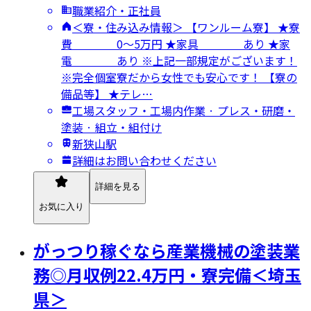
職業紹介・正社員
＜寮・住み込み情報＞ 【ワンルーム寮】 ★寮
費 0～5万円 ★家具 あり ★家
電 あり ※上記一部規定がございます！
※完全個室寮だから女性でも安心です！ 【寮の
備品等】 ★テレ…
工場スタッフ・工場内作業 · プレス・研磨・
塗装 · 組立・組付け
新狭山駅
詳細はお問い合わせください
詳細を見る
お気に入り
がっつり稼ぐなら産業機械の塗装業
務◎月収例22.4万円・寮完備＜埼玉
県＞