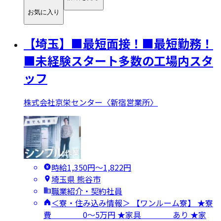
お気に入り
【埼玉】■最短面接！■最短勤務！
■未経験スタート多数の工場内スタ
ッフ
株式会社京栄センター〈新宿営業所〉
時給1,350円〜1,822円
埼玉県 熊谷市
職業紹介・契約社員
＜寮・住み込み情報＞ 【ワンルーム寮】 ★寮
費 0～5万円 ★家具 あり ★家