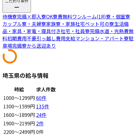
こだわり条件
待機寮完備
×
即入寮OK
寮費無料
ワンルーム(1R)寮・個室寮
カップル寮・夫婦寮
家族寮・家族社宅
ペット可の寮
生活備
品・家具・家電・寝具付き
社宅・社員寮完備
水道・光熱費無
料
初期費用不要
引っ越し費用支給
マンション・アパート寮
駐
車場完備
寮から送迎あり
埼玉県の給与情報
時給
求人件数
1000〜1299円
60
件
1300〜1599円
135
件
1600〜1899円
24
件
1900〜2199円
2
件
2200〜2499円
0件