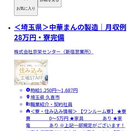
お気に入り
＜埼玉県＞中華まんの製造｜月収例
28万円・寮完備
株式会社京栄センター〈新宿営業所〉
時給1,250円〜1,687円
埼玉県 久喜市
職業紹介・契約社員
＜寮・住み込み情報＞ 【ワンルーム寮】 ★寮
費 0～5万円 ★家具 あり ★家
電 あり ※上記一部規定がございます！