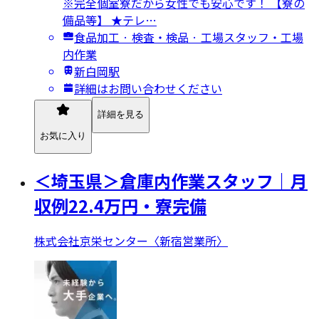
※完全個室寮だから女性でも安心です！ 【寮の
備品等】 ★テレ…
食品加工 · 検査・検品 · 工場スタッフ・工場
内作業
新白岡駅
詳細はお問い合わせください
詳細を見る
お気に入り
＜埼玉県＞倉庫内作業スタッフ｜月
収例22.4万円・寮完備
株式会社京栄センター〈新宿営業所〉