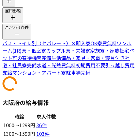
雇用形態
こだわり条件
バス・トイレ別（セパレート）
×
即入寮OK
寮費無料
ワンル
ーム(1R)寮・個室寮
カップル寮・夫婦寮
家族寮・家族社宅
ペ
ット可の寮
待機寮完備
生活備品・家具・家電・寝具付き
社
宅・社員寮完備
水道・光熱費無料
初期費用不要
引っ越し費用
支給
マンション・アパート寮
駐車場完備
大阪府の給与情報
時給
求人件数
1000〜1299円
36
件
1300〜1599円
103
件