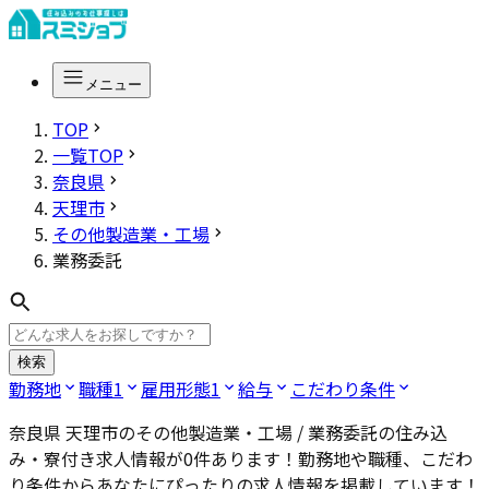
メニュー
TOP
一覧TOP
奈良県
天理市
その他製造業・工場
業務委託
検索
勤務地
職種
1
雇用形態
1
給与
こだわり条件
奈良県 天理市のその他製造業・工場 / 業務委託
の住み込
み・寮付き求人情報が
0
件あります！勤務地や職種、こだわ
り条件からあなたにぴったりの求人情報を掲載しています！