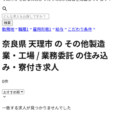
検索
勤務地
職種
1
雇用形態
1
給与
こだわり条件
奈良県 天理市
の
その他製造
業・工場 / 業務委託
の住み込
み・寮付き求人
0
件
一致する求人が見つかりませんでした