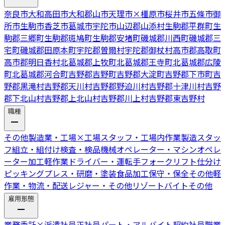
奈良市
大和高田市
大和郡山市
天理市
×
橿原市
桜井市
五條市
御
所市
生駒市
香芝市
葛城市
宇陀市
山辺郡山添村
生駒郡平群町
生
駒郡三郷町
生駒郡斑鳩町
生駒郡安堵町
磯城郡川西町
磯城郡三
宅町
磯城郡田原本町
宇陀郡曽爾村
宇陀郡御杖村
高市郡高取町
高市郡明日香村
北葛城郡上牧町
北葛城郡王寺町
北葛城郡広陵
町
北葛城郡河合町
吉野郡吉野町
吉野郡大淀町
吉野郡下市町
吉
野郡黒滝村
吉野郡天川村
吉野郡野迫川村
吉野郡十津川村
吉野
郡下北山村
吉野郡上北山村
吉野郡川上村
吉野郡東吉野村
職種
その他製造業・工場
×
工場スタッフ・工場内作業
製造スタッ
フ
組立・組付け
検査・検品
機械オペレーター・マシンオペレ
ーター
加工
軽作業
ドライバー・運転手
フォークリフト
仕分け
ピッキング
プレス・研磨・塗装
食品加工
保守・保全
その他軽
作業・物流・配送
レジャー・その他リゾートバイト
その他
雇用形態
業務委託
×
派遣社員
正社員
パート・アルバイト
契約社員
職業