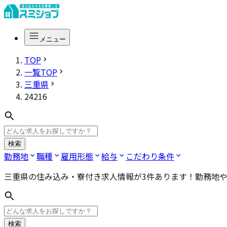
メニュー
TOP
一覧TOP
三重県
24216
検索
勤務地
職種
雇用形態
給与
こだわり条件
三重県
の住み込み・寮付き求人情報が
3
件あります！勤務地
検索