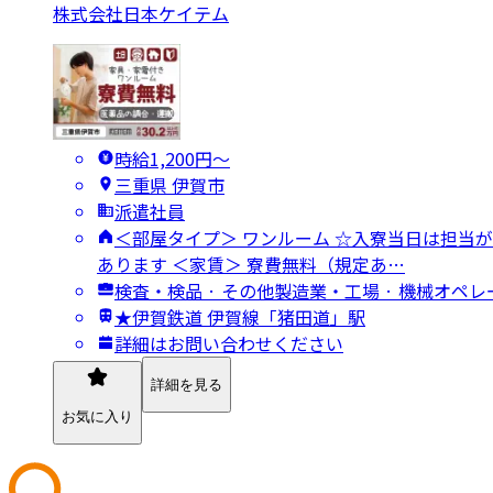
株式会社日本ケイテム
時給1,200円〜
三重県 伊賀市
派遣社員
＜部屋タイプ＞ ワンルーム ☆入寮当日は担当
あります ＜家賃＞ 寮費無料（規定あ…
検査・検品 · その他製造業・工場 · 機械オ
★伊賀鉄道 伊賀線「猪田道」駅
詳細はお問い合わせください
詳細を見る
お気に入り