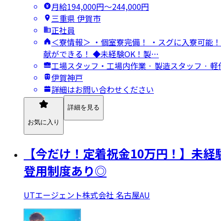
月給194,000円〜244,000円
三重県 伊賀市
正社員
＜寮情報＞ ・個室寮完備！ ・スグに入寮可能！
献ができる！ ◆未経験OK！製…
工場スタッフ・工場内作業 · 製造スタッフ · 軽
伊賀神戸
詳細はお問い合わせください
詳細を見る
お気に入り
【今だけ！定着祝金10万円！】未経
登用制度あり◎
UTエージェント株式会社 名古屋AU