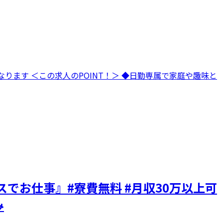
ります ＜この求人のPOINT！＞ ◆日勤専属で家庭や趣味と
でお仕事』#寮費無料 #月収30万以上可
み