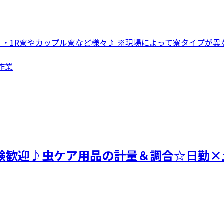
 ・1R寮やカップル寮など様々♪ ※現場によって寮タイプが異な
作業
験歓迎♪虫ケア用品の計量＆調合☆日勤×