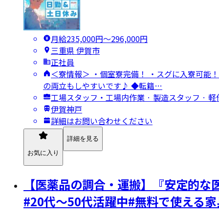
月給235,000円〜296,000円
三重県 伊賀市
正社員
＜寮情報＞ ・個室寮完備！ ・スグに入寮可能！
の両立もしやすいです♪ ◆転籍…
工場スタッフ・工場内作業 · 製造スタッフ · 軽
伊賀神戸
詳細はお問い合わせください
詳細を見る
お気に入り
【医薬品の調合・運搬】『安定的な医
#20代～50代活躍中#無料で使える家具