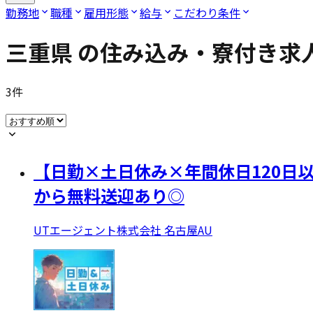
勤務地
職種
雇用形態
給与
こだわり条件
三重県
の住み込み・寮付き求
3
件
【日勤×土日休み×年間休日120日
から無料送迎あり◎
UTエージェント株式会社 名古屋AU