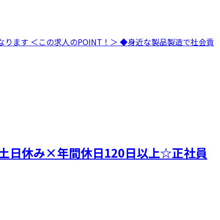
ります ＜この求人のPOINT！＞ ◆身近な製品製造で社会貢
土日休み×年間休日120日以上☆正社員