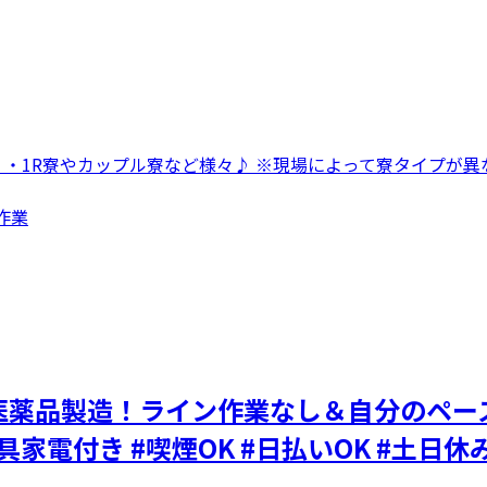
 ・1R寮やカップル寮など様々♪ ※現場によって寮タイプが異な
作業
薬品製造！ライン作業なし＆自分のペース
家電付き #喫煙OK #日払いOK #土日休