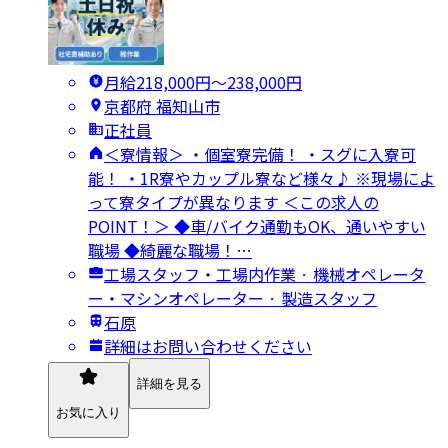
月給218,000円〜238,000円
京都府 福知山市
正社員
＜寮情報＞ ・個室寮完備！ ・スグに入寮可
能！ ・1R寮やカップル寮など様々♪ ※現場によ
って寮タイプが異なります ＜この求人の
POINT！＞ ◆車/バイク通勤もOK、通いやすい
職場 ◆綺麗な職場！…
工場スタッフ・工場内作業 · 機械オペレータ
ー・マシンオペレーター · 製造スタッフ
石原
詳細はお問い合わせください
詳細を見る
お気に入り