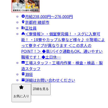
月給238,000円〜276,000円
京都府 綾部市
正社員
＜寮情報＞ ・個室寮完備！ ・スグに入寮可
能！ ・1R寮やカップル寮など様々♪ ※現場によ
って寮タイプが異なります ＜この求人の
POINT！＞ ◆車/バイク通勤もOK、通いやすい
職場です！ ◆土日休…
工場スタッフ・工場内作業 · 検査・検品 · 製
造スタッフ
淵垣
詳細はお問い合わせください
詳細を見る
お気に入り