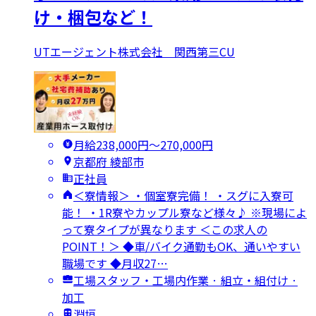
け・梱包など！
UTエージェント株式会社 関西第三CU
月給238,000円〜270,000円
京都府 綾部市
正社員
＜寮情報＞ ・個室寮完備！ ・スグに入寮可
能！ ・1R寮やカップル寮など様々♪ ※現場によ
って寮タイプが異なります ＜この求人の
POINT！＞ ◆車/バイク通勤もOK、通いやすい
職場です ◆月収27…
工場スタッフ・工場内作業 · 組立・組付け ·
加工
淵垣