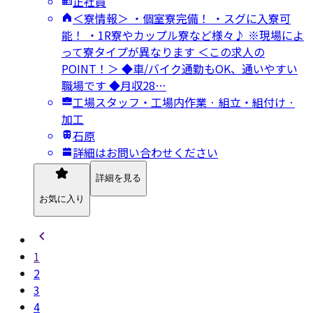
正社員
＜寮情報＞ ・個室寮完備！ ・スグに入寮可
能！ ・1R寮やカップル寮など様々♪ ※現場によ
って寮タイプが異なります ＜この求人の
POINT！＞ ◆車/バイク通勤もOK、通いやすい
職場です ◆月収28…
工場スタッフ・工場内作業 · 組立・組付け ·
加工
石原
詳細はお問い合わせください
詳細を見る
お気に入り
1
2
3
4