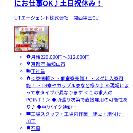
にお仕事OK♪土日祝休み！
UTエージェント株式会社 関西第三CU
月給220,000円〜312,000円
京都府 福知山市
正社員
＜寮情報＞ ・個室寮完備！ ・スグに入寮可
能！ ・1R寮やカップル寮など様々♪ ※現場によ
って寮タイプが異なります ＜この求人の
POINT！＞ ◆頑張り次第で直接雇用の可能性あ
り♪ ◆車/バイク通勤…
工場スタッフ・工場内作業 · 組立・組付け ·
加工
石原