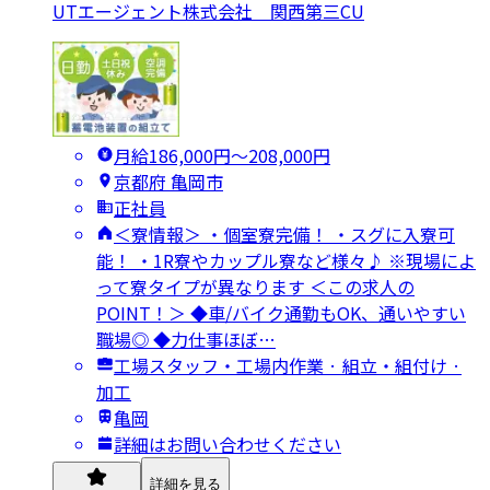
UTエージェント株式会社 関西第三CU
月給186,000円〜208,000円
京都府 亀岡市
正社員
＜寮情報＞ ・個室寮完備！ ・スグに入寮可
能！ ・1R寮やカップル寮など様々♪ ※現場によ
って寮タイプが異なります ＜この求人の
POINT！＞ ◆車/バイク通勤もOK、通いやすい
職場◎ ◆力仕事ほぼ…
工場スタッフ・工場内作業 · 組立・組付け ·
加工
亀岡
詳細はお問い合わせください
詳細を見る