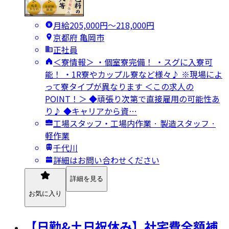
月給205,000円〜218,000円
京都府 亀岡市
正社員
＜寮情報＞ ・個室寮完備！ ・スグに入寮可
能！ ・1R寮やカップル寮など様々♪ ※現場によ
って寮タイプが異なります ＜この求人の
POINT！＞ ◆頑張り次第で直接雇用の可能性あ
り♪ ◆キャリアから資…
工場スタッフ・工場内作業 · 製造スタッフ ·
軽作業
千代川
詳細はお問い合わせください
詳細を見る
お気に入り
【日勤&土日祝休み】社宅費全額補