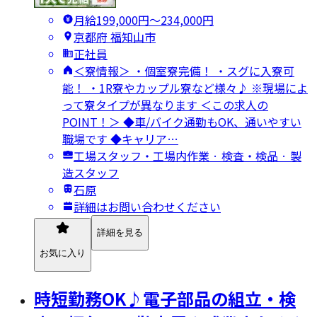
月給199,000円〜234,000円
京都府 福知山市
正社員
＜寮情報＞ ・個室寮完備！ ・スグに入寮可
能！ ・1R寮やカップル寮など様々♪ ※現場によ
って寮タイプが異なります ＜この求人の
POINT！＞ ◆車/バイク通勤もOK、通いやすい
職場です ◆キャリア…
工場スタッフ・工場内作業 · 検査・検品 · 製
造スタッフ
石原
詳細はお問い合わせください
詳細を見る
お気に入り
時短勤務OK♪電子部品の組立・検