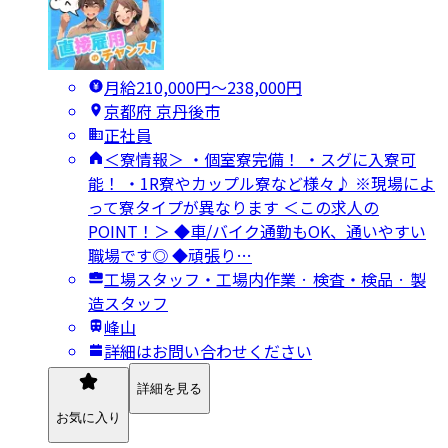
月給210,000円〜238,000円
京都府 京丹後市
正社員
＜寮情報＞ ・個室寮完備！ ・スグに入寮可
能！ ・1R寮やカップル寮など様々♪ ※現場によ
って寮タイプが異なります ＜この求人の
POINT！＞ ◆車/バイク通勤もOK、通いやすい
職場です◎ ◆頑張り…
工場スタッフ・工場内作業 · 検査・検品 · 製
造スタッフ
峰山
詳細はお問い合わせください
詳細を見る
お気に入り