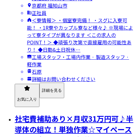
京都府 福知山市
正社員
＜寮情報＞ ・個室寮完備！ ・スグに入寮可
能！ ・1R寮やカップル寮など様々♪ ※現場によ
って寮タイプが異なります ＜この求人の
POINT！＞ ◆頑張り次第で直接雇用の可能性あ
り！ ◆日勤&土日祝休…
工場スタッフ・工場内作業 · 製造スタッフ ·
軽作業
石原
詳細はお問い合わせください
詳細を見る
お気に入り
社宅費補助あり×月収31万円可♪半
導体の組立！単独作業☆マイペース