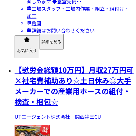
楽しめます ◆食堂完備…
工場スタッフ・工場内作業 · 組立・組付け ·
加工
亀岡
詳細はお問い合わせください
詳細を見る
お気に入り
【慰労金総額10万円】月収27万円可
×社宅費補助あり☆土日休み◎大手
メーカーでの産業用ホースの組付・
検査・梱包☆
UTエージェント株式会社 関西第三CU