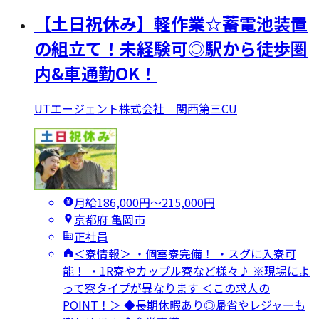
【土日祝休み】軽作業☆蓄電池装置
の組立て！未経験可◎駅から徒歩圏
内&車通勤OK！
UTエージェント株式会社 関西第三CU
月給186,000円〜215,000円
京都府 亀岡市
正社員
＜寮情報＞ ・個室寮完備！ ・スグに入寮可
能！ ・1R寮やカップル寮など様々♪ ※現場によ
って寮タイプが異なります ＜この求人の
POINT！＞ ◆長期休暇あり◎帰省やレジャーも