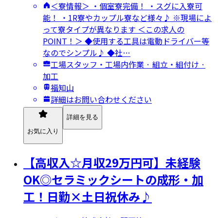
＜寮情報＞ ・個室寮完備！ ・スグに入寮可
能！ ・1R寮やカップル寮など様々♪ ※現場によ
って寮タイプが異なります ＜この求人の
POINT！＞ ◆使用する工具は電動ドライバー等
なのでシンプル♪ ◆社…
工場スタッフ・工場内作業 · 組立・組付け ·
加工
福知山
詳細はお問い合わせください
詳細を見る
お気に入り
【高収入☆月収29万円可】未経験
OK◎セラミックシートの成形・加
工！日勤×土日祝休み♪