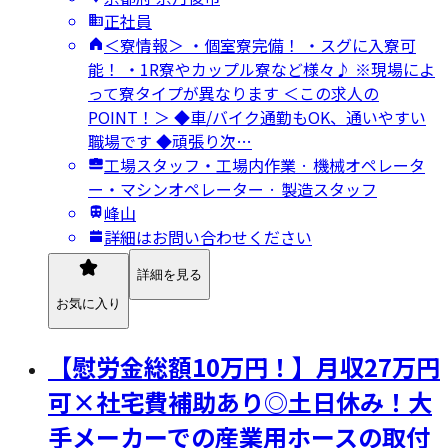
正社員
＜寮情報＞ ・個室寮完備！ ・スグに入寮可
能！ ・1R寮やカップル寮など様々♪ ※現場によ
って寮タイプが異なります ＜この求人の
POINT！＞ ◆車/バイク通勤もOK、通いやすい
職場です ◆頑張り次…
工場スタッフ・工場内作業 · 機械オペレータ
ー・マシンオペレーター · 製造スタッフ
峰山
詳細はお問い合わせください
詳細を見る
お気に入り
【慰労金総額10万円！】月収27万円
可×社宅費補助あり◎土日休み！大
手メーカーでの産業用ホースの取付