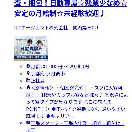
査・梱包！日勤専属☆残業少なめ☆
安定の月給制☆未経験歓迎♪
UTエージェント株式会社 関西第三CU
月給201,000円〜229,000円
京都府 京丹後市
正社員
＜寮情報＞ ・個室寮完備！ ・スグに入寮可
能！ ・1R寮やカップル寮など様々♪ ※現場によ
って寮タイプが異なります ＜この求人の
POINT！＞ ◆車/バイク通勤もOK、通いやすい
職場です ◆キャリア…
工場スタッフ・工場内作業 · 組立・組付け ·
加工