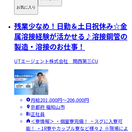
お気に入り
残業少なめ！日勤＆土日祝休み☆金
属溶接経験が活かせる♪溶接鋼管の
製造・溶接のお仕事！
UTエージェント株式会社 関西第三CU
月給201,000円〜206,000円
京都府 福知山市
正社員
＜寮情報＞ ・個室寮完備！ ・スグに入寮可
能！ ・1R寮やカップル寮など様々♪ ※現場によ