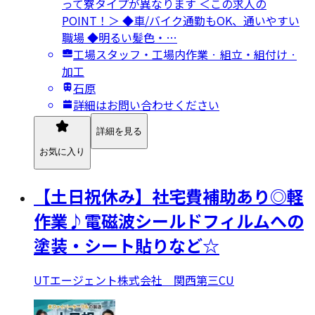
って寮タイプが異なります ＜この求人の
POINT！＞ ◆車/バイク通勤もOK、通いやすい
職場 ◆明るい髪色・…
工場スタッフ・工場内作業 · 組立・組付け ·
加工
石原
詳細はお問い合わせください
詳細を見る
お気に入り
【土日祝休み】社宅費補助あり◎軽
作業♪電磁波シールドフィルムへの
塗装・シート貼りなど☆
UTエージェント株式会社 関西第三CU