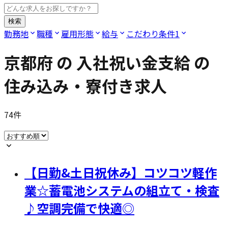
検索
勤務地
職種
雇用形態
給与
こだわり条件
1
京都府
の
入社祝い金支給
の
住み込み・寮付き求人
74
件
【日勤&土日祝休み】コツコツ軽作
業☆蓄電池システムの組立て・検査
♪空調完備で快適◎