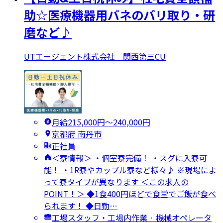
助☆医療機器用バネのバリ取り・研
磨など♪
UTエージェント株式会社 関西第三CU
月給215,000円〜240,000円
京都府 南丹市
正社員
＜寮情報＞ ・個室寮完備！ ・スグに入寮可
能！ ・1R寮やカップル寮など様々♪ ※現場によ
って寮タイプが異なります ＜この求人の
POINT！＞ ◆1食400円ほどで食堂でご飯が食べ
られます！ ◆日勤…
工場スタッフ・工場内作業 · 機械オペレータ