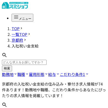
メニュー
TOP
一覧TOP
京都府
入社祝い金支給
検索
勤務地
職種
雇用形態
給与
こだわり条件
1
京都府の入社祝い金支給
の住み込み・寮付き求人情報が
74
件あります！勤務地や職種、こだわり条件からあなたにぴっ
たりの求人情報を掲載しています！