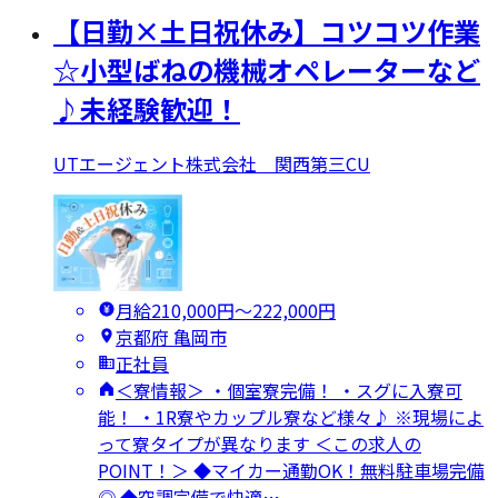
【日勤×土日祝休み】コツコツ作業
☆小型ばねの機械オペレーターなど
♪未経験歓迎！
UTエージェント株式会社 関西第三CU
月給210,000円〜222,000円
京都府 亀岡市
正社員
＜寮情報＞ ・個室寮完備！ ・スグに入寮可
能！ ・1R寮やカップル寮など様々♪ ※現場によ
って寮タイプが異なります ＜この求人の
POINT！＞ ◆マイカー通勤OK！無料駐車場完備
◎ ◆空調完備で快適…