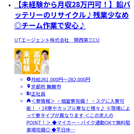
【未経験から月収28万円可！】鉛バ
ッテリーのリサイクル♪残業少なめ
◎チーム作業で安心♪
UTエージェント株式会社 関西第三CU
月給261,000円〜282,000円
京都府 舞鶴市
正社員
＜寮情報＞ ・個室寮完備！ ・スグに入寮可
能！ ・1R寮やカップル寮など様々♪ ※現場によ
って寮タイプが異なります ＜この求人の
POINT！＞ ◆マイカー・バイク通勤OKで無料駐
車場完備◎ ◆平日休…