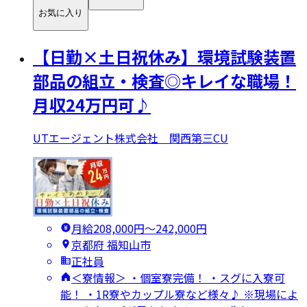
お気に入り
【日勤×土日祝休み】環境試験装置
部品の組立・検査◎キレイな職場！
月収24万円可♪
UTエージェント株式会社 関西第三CU
月給208,000円〜242,000円
京都府 福知山市
正社員
＜寮情報＞ ・個室寮完備！ ・スグに入寮可
能！ ・1R寮やカップル寮など様々♪ ※現場によ