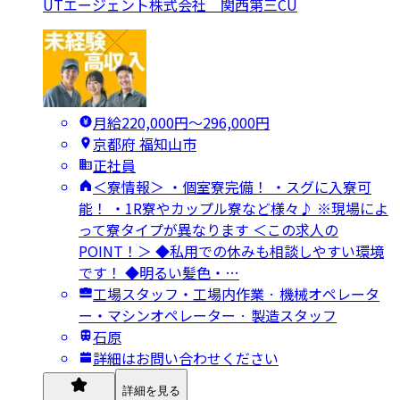
UTエージェント株式会社 関西第三CU
月給220,000円〜296,000円
京都府 福知山市
正社員
＜寮情報＞ ・個室寮完備！ ・スグに入寮可
能！ ・1R寮やカップル寮など様々♪ ※現場によ
って寮タイプが異なります ＜この求人の
POINT！＞ ◆私用での休みも相談しやすい環境
です！ ◆明るい髪色・…
工場スタッフ・工場内作業 · 機械オペレータ
ー・マシンオペレーター · 製造スタッフ
石原
詳細はお問い合わせください
詳細を見る