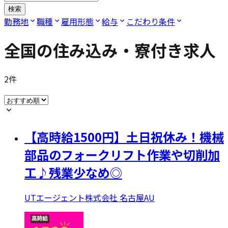
検索
勤務地
職種
雇用形態
給与
こだわり条件
全国の住み込み・寮付き求人
2
件
【高時給1500円】土日祝休み！機械
部品のフォークリフト作業や切削加
工♪残業少なめ◎
UTエージェント株式会社 名古屋AU