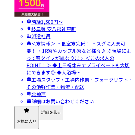
時給1,500円〜
岐阜県 安八郡神戸町
派遣社員
＜寮情報＞ ・個室寮完備！ ・スグに入寮可
能！ ・1R寮やカップル寮など様々♪ ※現場によ
って寮タイプが異なります ＜この求人の
POINT！＞ ◆土日祝休みでプライベートも大切
にできます◎ ◆大浴場…
工場スタッフ・工場内作業 · フォークリフト ·
その他軽作業・物流・配送
北神戸
詳細はお問い合わせください
詳細を見る
お気に入り