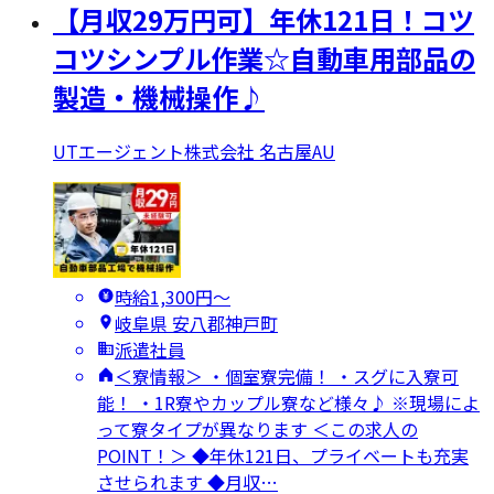
【月収29万円可】年休121日！コツ
コツシンプル作業☆自動車用部品の
製造・機械操作♪
UTエージェント株式会社 名古屋AU
時給1,300円〜
岐阜県 安八郡神戸町
派遣社員
＜寮情報＞ ・個室寮完備！ ・スグに入寮可
能！ ・1R寮やカップル寮など様々♪ ※現場によ
って寮タイプが異なります ＜この求人の
POINT！＞ ◆年休121日、プライベートも充実
させられます ◆月収…