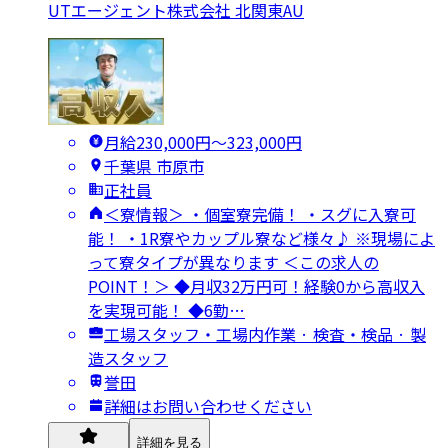
UTエージェント株式会社 北関東AU
月給230,000円〜323,000円
千葉県 市原市
正社員
＜寮情報＞ ・個室寮完備！ ・スグに入寮可
能！ ・1R寮やカップル寮など様々♪ ※現場によ
って寮タイプが異なります ＜この求人の
POINT！＞ ◆月収32万円可！経験0から高収入
を実現可能！ ◆6勤…
工場スタッフ・工場内作業 · 検査・検品 · 製
造スタッフ
誉田
詳細はお問い合わせください
詳細を見る