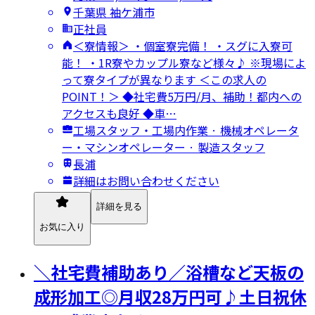
千葉県 袖ケ浦市
正社員
＜寮情報＞ ・個室寮完備！ ・スグに入寮可
能！ ・1R寮やカップル寮など様々♪ ※現場によ
って寮タイプが異なります ＜この求人の
POINT！＞ ◆社宅費5万円/月、補助！都内への
アクセスも良好 ◆車…
工場スタッフ・工場内作業 · 機械オペレータ
ー・マシンオペレーター · 製造スタッフ
長浦
詳細はお問い合わせください
詳細を見る
お気に入り
＼社宅費補助あり／浴槽など天板の
成形加工◎月収28万円可♪土日祝休