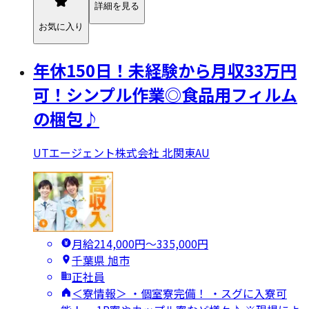
詳細を見る
お気に入り
年休150日！未経験から月収33万円
可！シンプル作業◎食品用フィルム
の梱包♪
UTエージェント株式会社 北関東AU
月給214,000円〜335,000円
千葉県 旭市
正社員
＜寮情報＞ ・個室寮完備！ ・スグに入寮可