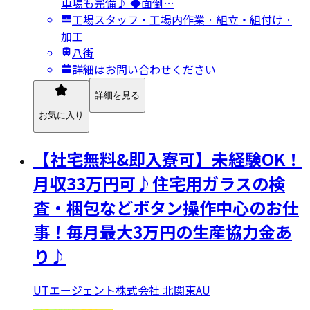
車場も完備♪ ◆面倒…
工場スタッフ・工場内作業 · 組立・組付け ·
加工
八街
詳細はお問い合わせください
詳細を見る
お気に入り
【社宅無料&即入寮可】未経験OK！
月収33万円可♪住宅用ガラスの検
査・梱包などボタン操作中心のお仕
事！毎月最大3万円の生産協力金あ
り♪
UTエージェント株式会社 北関東AU