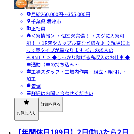
月給260,000円〜355,000円
千葉県 君津市
正社員
＜寮情報＞ ・個室寮完備！ ・スグに入寮可
能！ ・1R寮やカップル寮など様々♪ ※現場によ
って寮タイプが異なります ＜この求人の
POINT！＞ ◆しっかり稼げる高収入のお仕事 ◆
車通勤（車の持ち込み…
工場スタッフ・工場内作業 · 組立・組付け ·
加工
青堀
詳細はお問い合わせください
詳細を見る
お気に入り
【年間休日189日】2日働いたら2日