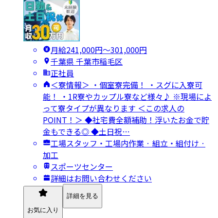
月給241,000円〜301,000円
千葉県 千葉市稲毛区
正社員
＜寮情報＞ ・個室寮完備！ ・スグに入寮可
能！ ・1R寮やカップル寮など様々♪ ※現場によ
って寮タイプが異なります ＜この求人の
POINT！＞ ◆社宅費全額補助！浮いたお金で貯
金もできる◎ ◆土日祝…
工場スタッフ・工場内作業 · 組立・組付け ·
加工
スポーツセンター
詳細はお問い合わせください
詳細を見る
お気に入り