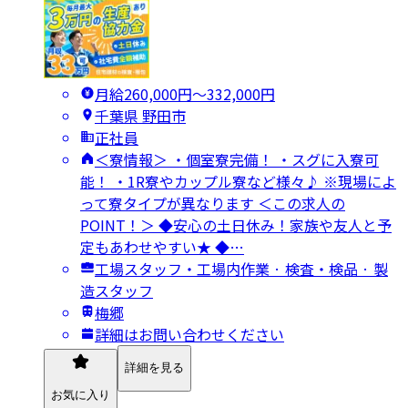
月給260,000円〜332,000円
千葉県 野田市
正社員
＜寮情報＞ ・個室寮完備！ ・スグに入寮可
能！ ・1R寮やカップル寮など様々♪ ※現場によ
って寮タイプが異なります ＜この求人の
POINT！＞ ◆安心の土日休み！家族や友人と予
定もあわせやすい★ ◆…
工場スタッフ・工場内作業 · 検査・検品 · 製
造スタッフ
梅郷
詳細はお問い合わせください
詳細を見る
お気に入り