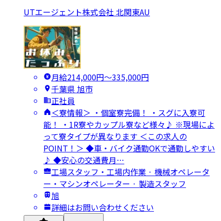
UTエージェント株式会社 北関東AU
月給214,000円〜335,000円
千葉県 旭市
正社員
＜寮情報＞ ・個室寮完備！ ・スグに入寮可
能！ ・1R寮やカップル寮など様々♪ ※現場によ
って寮タイプが異なります ＜この求人の
POINT！＞ ◆車・バイク通勤OKで通勤しやすい
♪ ◆安心の交通費月…
工場スタッフ・工場内作業 · 機械オペレータ
ー・マシンオペレーター · 製造スタッフ
旭
詳細はお問い合わせください