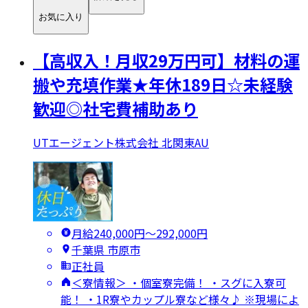
お気に入り
【高収入！月収29万円可】材料の運
搬や充填作業★年休189日☆未経験
歓迎◎社宅費補助あり
UTエージェント株式会社 北関東AU
月給240,000円〜292,000円
千葉県 市原市
正社員
＜寮情報＞ ・個室寮完備！ ・スグに入寮可
能！ ・1R寮やカップル寮など様々♪ ※現場によ