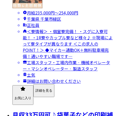
月給235,000円〜254,000円
千葉県 千葉市緑区
正社員
＜寮情報＞ ・個室寮完備！ ・スグに入寮可
能！ ・1R寮やカップル寮など様々♪ ※現場によ
って寮タイプが異なります ＜この求人の
POINT！＞ ◆マイカー通勤OK＋無料駐車場完
備！通いやすい職場です…
工場スタッフ・工場内作業 · 機械オペレータ
ー・マシンオペレーター · 製造スタッフ
土気
詳細はお問い合わせください
詳細を見る
お気に入り
月収33万円可♪袋菓子などの印刷補