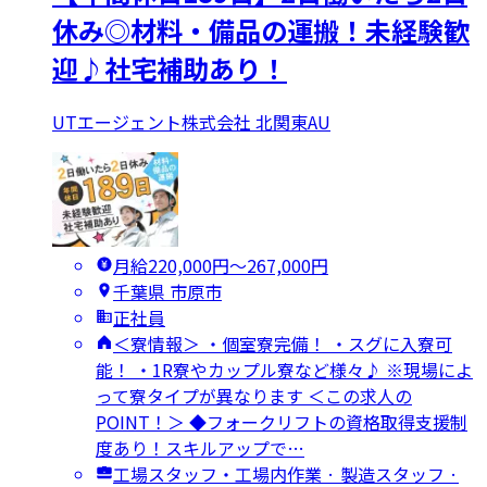
休み◎材料・備品の運搬！未経験歓
迎♪社宅補助あり！
UTエージェント株式会社 北関東AU
月給220,000円〜267,000円
千葉県 市原市
正社員
＜寮情報＞ ・個室寮完備！ ・スグに入寮可
能！ ・1R寮やカップル寮など様々♪ ※現場によ
って寮タイプが異なります ＜この求人の
POINT！＞ ◆フォークリフトの資格取得支援制
度あり！スキルアップで…
工場スタッフ・工場内作業 · 製造スタッフ ·