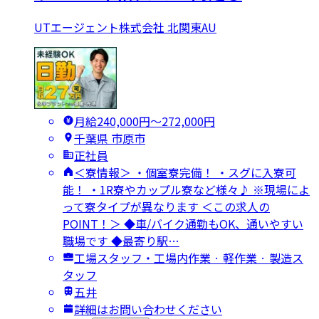
UTエージェント株式会社 北関東AU
月給240,000円〜272,000円
千葉県 市原市
正社員
＜寮情報＞ ・個室寮完備！ ・スグに入寮可
能！ ・1R寮やカップル寮など様々♪ ※現場によ
って寮タイプが異なります ＜この求人の
POINT！＞ ◆車/バイク通勤もOK、通いやすい
職場です ◆最寄り駅…
工場スタッフ・工場内作業 · 軽作業 · 製造ス
タッフ
五井
詳細はお問い合わせください