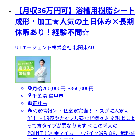
【月収36万円可】浴槽用樹脂シート
成形・加工★人気の土日休み×長期
休暇あり！経験不問☆
UTエージェント株式会社 北関東AU
月給260,000円〜366,000円
千葉県 富里市
正社員
＜寮情報＞ ・個室寮完備！ ・スグに入寮可
能！ ・1R寮やカップル寮など様々♪ ※現場によ
って寮タイプが異なります ＜この求人の
POINT！＞ ◆マイカー・バイク通勤OK、無料駐