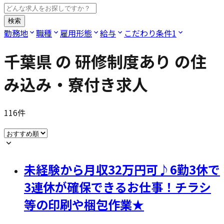
検索
勤務地
職種
雇用形態
給与
こだわり条件
1
千葉県
の
研修制度あり
の住
み込み・寮付き求人
116
件
未経験から月収32万円可♪6勤3休で
3連休が確保できるお仕事！チラシ
等の印刷や梱包作業★