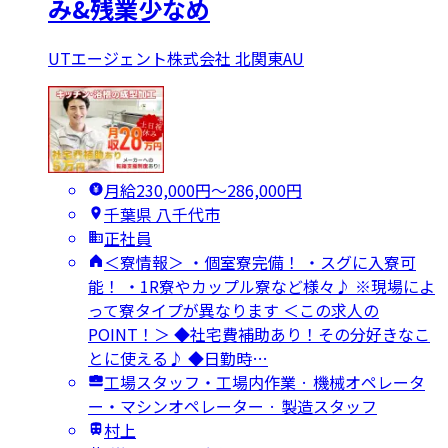
み&残業少なめ
UTエージェント株式会社 北関東AU
月給230,000円〜286,000円
千葉県 八千代市
正社員
＜寮情報＞ ・個室寮完備！ ・スグに入寮可
能！ ・1R寮やカップル寮など様々♪ ※現場によ
って寮タイプが異なります ＜この求人の
POINT！＞ ◆社宅費補助あり！その分好きなこ
とに使える♪ ◆日勤時…
工場スタッフ・工場内作業 · 機械オペレータ
ー・マシンオペレーター · 製造スタッフ
村上