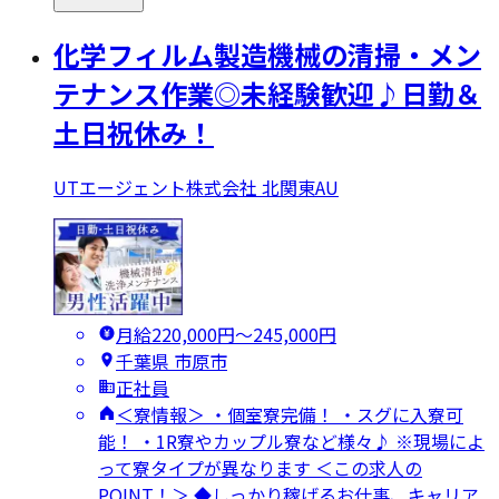
化学フィルム製造機械の清掃・メン
テナンス作業◎未経験歓迎♪日勤＆
土日祝休み！
UTエージェント株式会社 北関東AU
月給220,000円〜245,000円
千葉県 市原市
正社員
＜寮情報＞ ・個室寮完備！ ・スグに入寮可
能！ ・1R寮やカップル寮など様々♪ ※現場によ
って寮タイプが異なります ＜この求人の
POINT！＞ ◆しっかり稼げるお仕事、キャリア