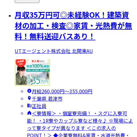
月収35万円可◎未経験OK！建築資
材の加工・検査◎家賃・光熱費が無
料！無料送迎バスあり！
UTエージェント株式会社 北関東AU
月給260,000円〜355,000円
千葉県 君津市
正社員
＜寮情報＞ ・個室寮完備！ ・スグに入寮可
能！ ・1R寮やカップル寮など様々♪ ※現場によ
って寮タイプが異なります ＜この求人の
POINT！＞ ◆企業寮無料&家賃・水道光熱費・