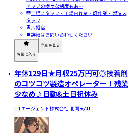
アップの様々な制度もあ…
工場スタッフ・工場内作業 · 軽作業 · 製造ス
タッフ
八幡宿
詳細はお問い合わせください
詳細を見る
お気に入り
年休129日★月収25万円可◎接着剤
のコツコツ製造オペレーター！残業
少なめ♪日勤&土日祝休み
UTエージェント株式会社 北関東AU