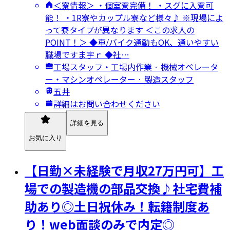
＜寮情報＞ ・個室寮完備！ ・スグに入寮可
能！ ・1R寮やカップル寮など様々♪ ※現場によ
って寮タイプが異なります ＜この求人の
POINT！＞ ◆車/バイク通勤もOK、通いやすい
職場ですま宇ｒ ◆社…
工場スタッフ・工場内作業 · 機械オペレータ
ー・マシンオペレーター · 製造スタッフ
五井
詳細はお問い合わせください
詳細を見る
お気に入り
【日勤×未経験で月収27万円可】工
場での製造機の部品交換♪社宅費補
助あり◎土日祝休み！転籍制度あ
り！web面談のみで内定◎