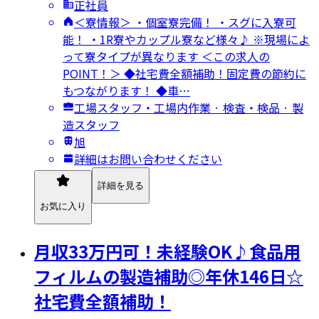
正社員
＜寮情報＞ ・個室寮完備！ ・スグに入寮可
能！ ・1R寮やカップル寮など様々♪ ※現場によ
って寮タイプが異なります ＜この求人の
POINT！＞ ◆社宅費全額補助！固定費の節約に
もつながります！ ◆車…
工場スタッフ・工場内作業 · 検査・検品 · 製
造スタッフ
旭
詳細はお問い合わせください
詳細を見る
お気に入り
月収33万円可！未経験OK♪食品用
フィルムの製造補助◎年休146日☆
社宅費全額補助！