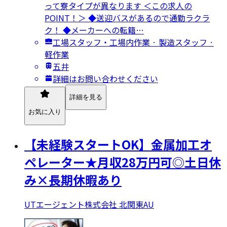
って寮タイプが異なります ＜この求人の
POINT！＞ ◆送迎バスがあるので通勤ラクラ
ク！ ◆メーカーへの転籍…
工場スタッフ・工場内作業 · 製造スタッフ ·
軽作業
五井
詳細はお問い合わせください
詳細を見る
お気に入り
【未経験スタートOK】金属加工オ
ペレーター★月収28万円可◎土日休
み×長期休暇あり
UTエージェント株式会社 北関東AU