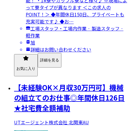
能！ ・1R寮やカップル寮など様々♪ ※現場によ
って寮タイプが異なります ＜この求人の
POINT！＞ ◆年間休日150日、プライベートも
充実可能です♪ ◆お…
工場スタッフ・工場内作業 · 製造スタッフ ·
軽作業
旭
詳細はお問い合わせください
詳細を見る
お気に入り
【未経験OK×月収30万円可】機械
の組立てのお仕事◎年間休日126日
★社宅費全額補助
UTエージェント株式会社 北関東AU