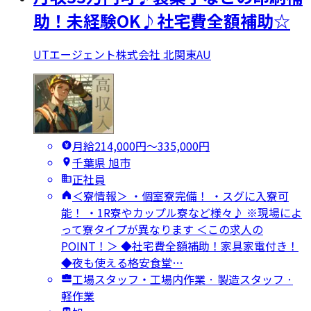
助！未経験OK♪社宅費全額補助☆
UTエージェント株式会社 北関東AU
月給214,000円〜335,000円
千葉県 旭市
正社員
＜寮情報＞ ・個室寮完備！ ・スグに入寮可
能！ ・1R寮やカップル寮など様々♪ ※現場によ
って寮タイプが異なります ＜この求人の
POINT！＞ ◆社宅費全額補助！家具家電付き！
◆夜も使える格安食堂…
工場スタッフ・工場内作業 · 製造スタッフ ·
軽作業