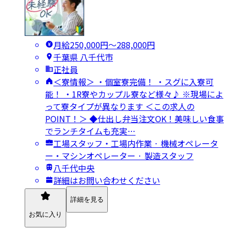
月給250,000円〜288,000円
千葉県 八千代市
正社員
＜寮情報＞ ・個室寮完備！ ・スグに入寮可
能！ ・1R寮やカップル寮など様々♪ ※現場によ
って寮タイプが異なります ＜この求人の
POINT！＞ ◆仕出し弁当注文OK！美味しい食事
でランチタイムも充実…
工場スタッフ・工場内作業 · 機械オペレータ
ー・マシンオペレーター · 製造スタッフ
八千代中央
詳細はお問い合わせください
詳細を見る
お気に入り