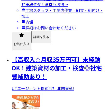
駐車場タダ！食堂もお得…
工場スタッフ・工場内作業 · 組立・組付け ·
加工
青堀
詳細はお問い合わせください
詳細を見る
お気に入り
【高収入☆月収35万円可】未経験
OK！建築資材の加工・検査◎社宅
費補助あり！
UTエージェント株式会社 北関東AU