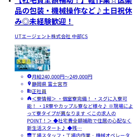
品の包装・機械操作など♪土日祝休
み◎未経験歓迎！
UTエージェント株式会社 中部CS
月給240,000円〜249,000円
静岡県 富士宮市
正社員
＜寮情報＞ ・個室寮完備！ ・スグに入寮可
能！ ・1R寮やカップル寮など様々♪ ※現場によ
って寮タイプが異なります ＜この求人の
POINT！＞ ◆社宅費全額補助で住居の心配なく
新生活スタート♪ ◆残…
工場スタッフ・工場内作業 · 機械オペレータ