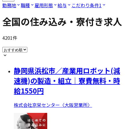
勤務地
職種
雇用形態
給与
こだわり条件
1
全国の住み込み・寮付き求人
4201
件
静岡県浜松市／産業用ロボット(減
速機)の製造・組立｜寮費無料・時
給1550円
株式会社京栄センター〈大阪営業所〉