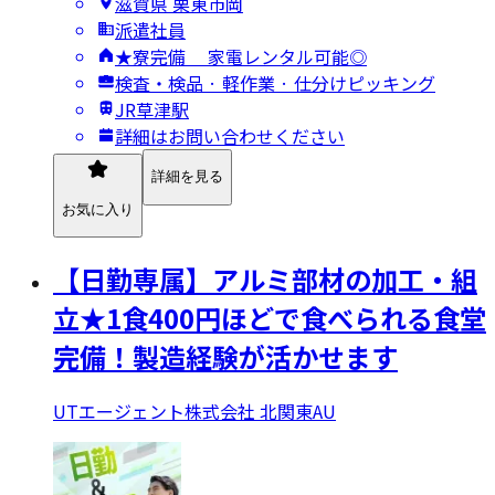
滋賀県 栗東市岡
派遣社員
★寮完備 家電レンタル可能◎
検査・検品 · 軽作業 · 仕分けピッキング
JR草津駅
詳細はお問い合わせください
詳細を見る
お気に入り
【日勤専属】アルミ部材の加工・組
立★1食400円ほどで食べられる食堂
完備！製造経験が活かせます
UTエージェント株式会社 北関東AU