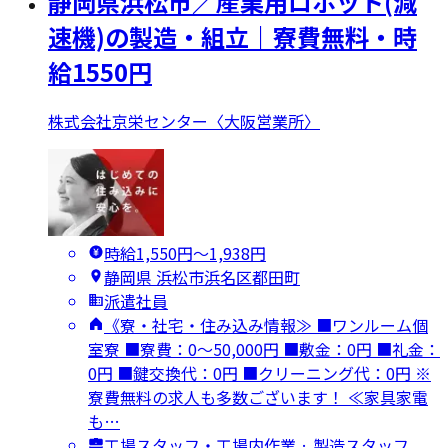
静岡県浜松市／産業用ロボット(減
速機)の製造・組立｜寮費無料・時
給1550円
株式会社京栄センター〈大阪営業所〉
時給1,550円〜1,938円
静岡県 浜松市浜名区都田町
派遣社員
《寮・社宅・住み込み情報≫ ■ワンルーム個
室寮 ■寮費：0～50,000円 ■敷金：0円 ■礼金：
0円 ■鍵交換代：0円 ■クリーニング代：0円 ※
寮費無料の求人も多数ございます！ ≪家具家電
も…
工場スタッフ・工場内作業 · 製造スタッフ