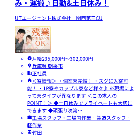
み・運搬♪日勤&土日休み！
UTエージェント株式会社 関西第三CU
月給235,000円〜302,000円
兵庫県 朝来市
正社員
＜寮情報＞ ・個室寮完備！ ・スグに入寮可
能！ ・1R寮やカップル寮など様々♪ ※現場によ
って寮タイプが異なります ＜この求人の
POINT！＞ ◆土日休みでプライベートも大切に
できます ◆頑張り次第…
工場スタッフ・工場内作業 · 製造スタッフ ·
軽作業
竹田