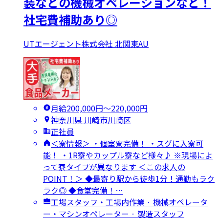
装などの機械オペレーションなど！
社宅費補助あり◎
UTエージェント株式会社 北関東AU
月給200,000円〜220,000円
神奈川県 川崎市川崎区
正社員
＜寮情報＞ ・個室寮完備！ ・スグに入寮可
能！ ・1R寮やカップル寮など様々♪ ※現場によ
って寮タイプが異なります ＜この求人の
POINT！＞ ◆最寄り駅から徒歩1分！通勤もラク
ラク◎ ◆食堂完備！…
工場スタッフ・工場内作業 · 機械オペレータ
ー・マシンオペレーター · 製造スタッフ