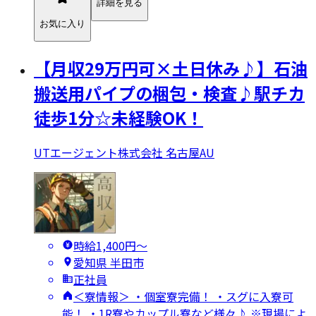
詳細を見る
お気に入り
【月収29万円可×土日休み♪】石油
搬送用パイプの梱包・検査♪駅チカ
徒歩1分☆未経験OK！
UTエージェント株式会社 名古屋AU
時給1,400円〜
愛知県 半田市
正社員
＜寮情報＞ ・個室寮完備！ ・スグに入寮可
能！ ・1R寮やカップル寮など様々♪ ※現場によ