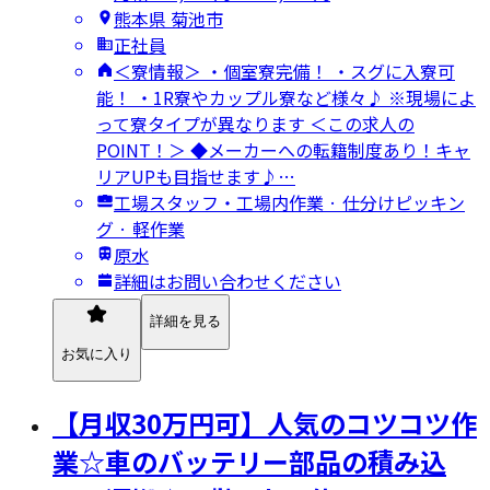
熊本県 菊池市
正社員
＜寮情報＞ ・個室寮完備！ ・スグに入寮可
能！ ・1R寮やカップル寮など様々♪ ※現場によ
って寮タイプが異なります ＜この求人の
POINT！＞ ◆メーカーへの転籍制度あり！キャ
リアUPも目指せます♪…
工場スタッフ・工場内作業 · 仕分けピッキン
グ · 軽作業
原水
詳細はお問い合わせください
詳細を見る
お気に入り
【月収30万円可】人気のコツコツ作
業☆車のバッテリー部品の積み込