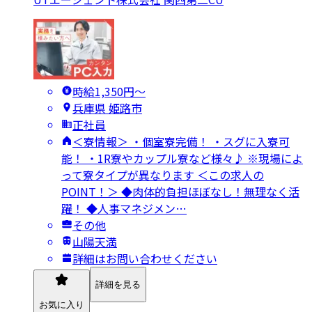
時給1,350円〜
兵庫県 姫路市
正社員
＜寮情報＞ ・個室寮完備！ ・スグに入寮可
能！ ・1R寮やカップル寮など様々♪ ※現場によ
って寮タイプが異なります ＜この求人の
POINT！＞ ◆肉体的負担ほぼなし！無理なく活
躍！ ◆人事マネジメン…
その他
山陽天満
詳細はお問い合わせください
詳細を見る
お気に入り