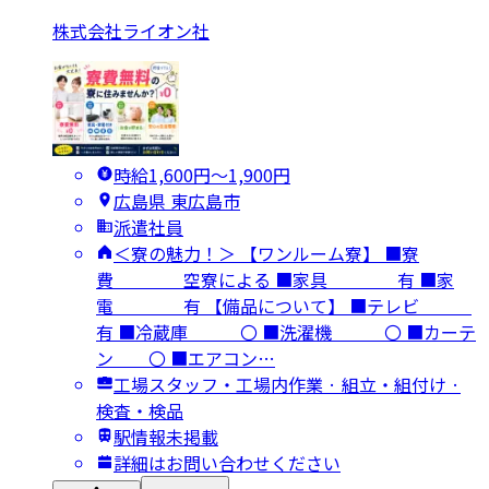
株式会社ライオン社
時給1,600円〜1,900円
広島県 東広島市
派遣社員
＜寮の魅力！＞ 【ワンルーム寮】 ■寮
費 空寮による ■家具 有 ■家
電 有 【備品について】 ■テレビ
有 ■冷蔵庫 〇 ■洗濯機 〇 ■カーテ
ン 〇 ■エアコン…
工場スタッフ・工場内作業 · 組立・組付け ·
検査・検品
駅情報未掲載
詳細はお問い合わせください