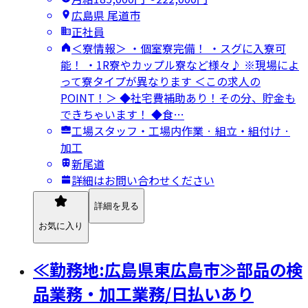
広島県 尾道市
正社員
＜寮情報＞ ・個室寮完備！ ・スグに入寮可
能！ ・1R寮やカップル寮など様々♪ ※現場によ
って寮タイプが異なります ＜この求人の
POINT！＞ ◆社宅費補助あり！その分、貯金も
できちゃいます！ ◆食…
工場スタッフ・工場内作業 · 組立・組付け ·
加工
新尾道
詳細はお問い合わせください
詳細を見る
お気に入り
≪勤務地:広島県東広島市≫部品の検
品業務・加工業務/日払いあり