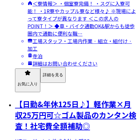
＜寮情報＞ ・個室寮完備！ ・スグに入寮可
能！ ・1R寮やカップル寮など様々♪ ※現場によ
って寮タイプが異なります ＜この求人の
POINT！＞ ◆車・バイク通勤OK&駅からも徒歩
圏内で通勤に便利な職…
工場スタッフ・工場内作業 · 組立・組付け ·
加工
寺泊
詳細はお問い合わせください
詳細を見る
お気に入り
【日勤&年休125日♪】軽作業×月
収25万円可☆ゴム製品のカンタン検
査！社宅費全額補助◎