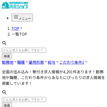
メニュー
TOP
一覧TOP
検索
勤務地
職種
雇用形態
給与
こだわり条件
1
全国
の住み込み・寮付き求人情報が
4,201
件あります！勤務
地や職種、こだわり条件からあなたにぴったりの求人情報を
掲載しています！
検索