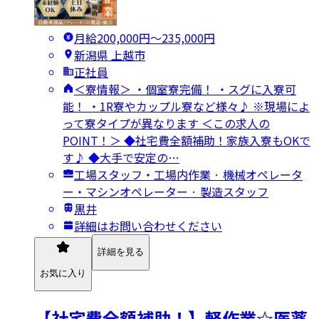
月給200,000円〜235,000円
新潟県 上越市
正社員
＜寮情報＞ ・個室寮完備！ ・スグに入寮可
能！ ・1R寮やカップル寮など様々♪ ※現場によ
って寮タイプが異なります ＜この求人の
POINT！＞ ◆社宅費全額補助！家族入寮もOKで
す♪ ◆大手で安定の…
工場スタッフ・工場内作業 · 機械オペレータ
ー・マシンオペレーター · 製造スタッフ
黒井
詳細はお問い合わせください
詳細を見る
お気に入り
【社宅費全額補助！】軽作業☆医薬