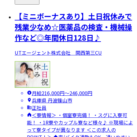
【ミニボーナスあり】土日祝休みで
残業少なめ☆医薬品の検査・機械操
作など◎年間休日128日♪
UTエージェント株式会社 関西第三CU
月給216,000円〜246,000円
兵庫県 丹波篠山市
正社員
＜寮情報＞ ・個室寮完備！ ・スグに入寮可
能！ ・1R寮やカップル寮など様々♪ ※現場によ
って寮タイプが異なります ＜この求人の