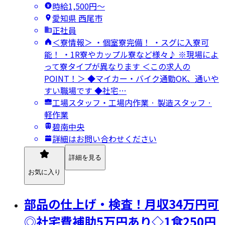
時給1,500円〜
愛知県 西尾市
正社員
＜寮情報＞ ・個室寮完備！ ・スグに入寮可
能！ ・1R寮やカップル寮など様々♪ ※現場によ
って寮タイプが異なります ＜この求人の
POINT！＞ ◆マイカー・バイク通勤OK、通いや
すい職場です ◆社宅…
工場スタッフ・工場内作業 · 製造スタッフ ·
軽作業
碧南中央
詳細はお問い合わせください
詳細を見る
お気に入り
部品の仕上げ・検査！月収34万円可
◎社宅費補助5万円あり◇1食250円