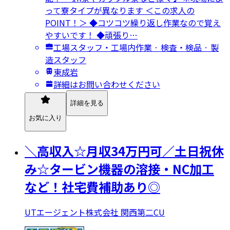
って寮タイプが異なります ＜この求人の
POINT！＞ ◆コツコツ繰り返し作業なので覚え
やすいです！ ◆頑張り…
工場スタッフ・工場内作業 · 検査・検品 · 製
造スタッフ
東成岩
詳細はお問い合わせください
詳細を見る
お気に入り
＼高収入☆月収34万円可／土日祝休
み☆タービン機器の溶接・NC加工
など！社宅費補助あり◎
UTエージェント株式会社 関西第二CU