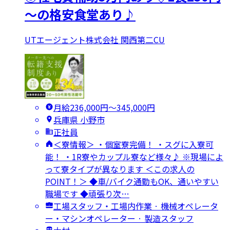
～の格安食堂あり♪
UTエージェント株式会社 関西第二CU
月給236,000円〜345,000円
兵庫県 小野市
正社員
＜寮情報＞ ・個室寮完備！ ・スグに入寮可
能！ ・1R寮やカップル寮など様々♪ ※現場によ
って寮タイプが異なります ＜この求人の
POINT！＞ ◆車/バイク通勤もOK、通いやすい
職場です ◆頑張り次…
工場スタッフ・工場内作業 · 機械オペレータ
ー・マシンオペレーター · 製造スタッフ