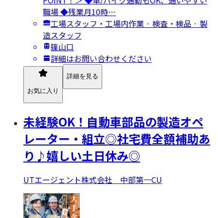
POINT！＞ ◆車/バイク通勤もOK、通いやすい
職場 ◆残業月10時…
工場スタッフ・工場内作業 · 検査・検品 · 製
造スタッフ
篠山口
詳細はお問い合わせください
詳細を見る
お気に入り
未経験OK！自動車部品の製造オペ
レーター・組立◎社宅費全額補助あ
り♪嬉しい土日休み◎
UTエージェント株式会社 中部第一CU