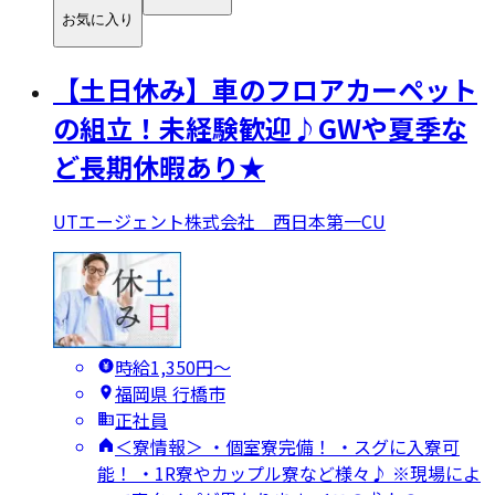
お気に入り
【土日休み】車のフロアカーペット
の組立！未経験歓迎♪GWや夏季な
ど長期休暇あり★
UTエージェント株式会社 西日本第一CU
時給1,350円〜
福岡県 行橋市
正社員
＜寮情報＞ ・個室寮完備！ ・スグに入寮可
能！ ・1R寮やカップル寮など様々♪ ※現場によ