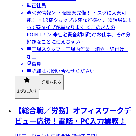
正社員
＜寮情報＞ ・個室寮完備！ ・スグに入寮可
能！ ・1R寮やカップル寮など様々♪ ※現場によ
って寮タイプが異なります ＜この求人の
POINT！＞ ◆社宅費全額補助のお仕事、その分
好きなことに使えちゃい…
工場スタッフ・工場内作業 · 組立・組付け ·
加工
富貴
詳細はお問い合わせください
詳細を見る
お気に入り
【総合職／労務】オフィスワークデ
ビュー応援！電話・PC入力業務♪
UTエージェント株式会社 関西第二CU