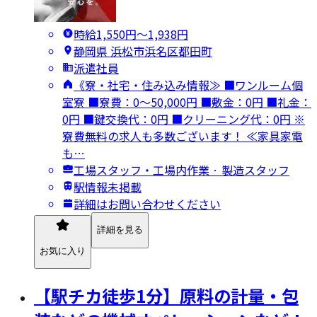
時給1,550円〜1,938円
静岡県 浜松市浜名区都田町
派遣社員
《寮・社宅・住み込み情報≫ ■ワンルーム個
室寮 ■寮費：0～50,000円 ■敷金：0円 ■礼金：
0円 ■鍵交換代：0円 ■クリーニング代：0円 ※
寮費無料の求人も多数ございます！ ≪家具家電
も…
工場スタッフ・工場内作業 · 製造スタッフ
駅情報未掲載
詳細はお問い合わせください
詳細を見る
お気に入り
【駅チカ徒歩1分】原料の計量・包