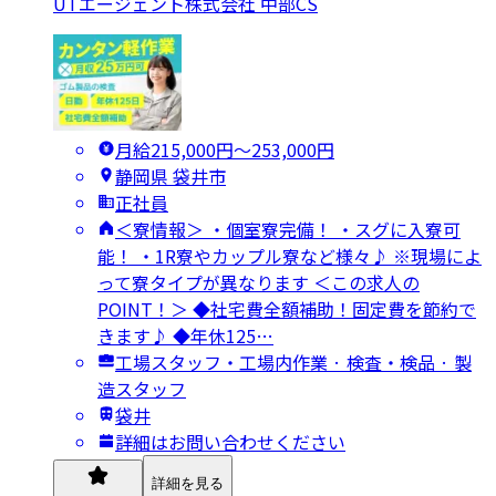
UTエージェント株式会社 中部CS
月給215,000円〜253,000円
静岡県 袋井市
正社員
＜寮情報＞ ・個室寮完備！ ・スグに入寮可
能！ ・1R寮やカップル寮など様々♪ ※現場によ
って寮タイプが異なります ＜この求人の
POINT！＞ ◆社宅費全額補助！固定費を節約で
きます♪ ◆年休125…
工場スタッフ・工場内作業 · 検査・検品 · 製
造スタッフ
袋井
詳細はお問い合わせください
詳細を見る