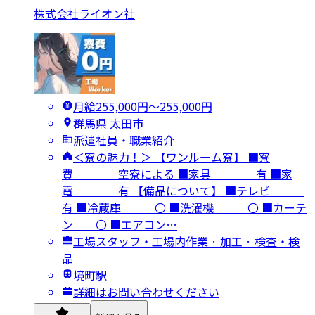
株式会社ライオン社
月給255,000円〜255,000円
群馬県 太田市
派遣社員・職業紹介
＜寮の魅力！＞ 【ワンルーム寮】 ■寮
費 空寮による ■家具 有 ■家
電 有 【備品について】 ■テレビ
有 ■冷蔵庫 〇 ■洗濯機 〇 ■カーテ
ン 〇 ■エアコン…
工場スタッフ・工場内作業 · 加工 · 検査・検
品
境町駅
詳細はお問い合わせください