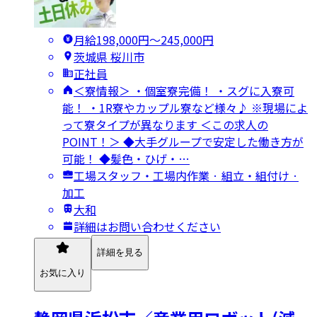
月給198,000円〜245,000円
茨城県 桜川市
正社員
＜寮情報＞ ・個室寮完備！ ・スグに入寮可
能！ ・1R寮やカップル寮など様々♪ ※現場によ
って寮タイプが異なります ＜この求人の
POINT！＞ ◆大手グループで安定した働き方が
可能！ ◆髪色・ひげ・…
工場スタッフ・工場内作業 · 組立・組付け ·
加工
大和
詳細はお問い合わせください
詳細を見る
お気に入り