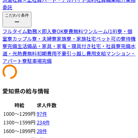
委託
こだわり条件
フルタイム勤務
×
即入寮OK
寮費無料
ワンルーム(1R)寮・個
室寮
カップル寮・夫婦寮
家族寮・家族社宅
ペット可の寮
待機
寮完備
生活備品・家具・家電・寝具付き
社宅・社員寮完備
水
道・光熱費無料
初期費用不要
引っ越し費用支給
マンション・
アパート寮
駐車場完備
愛知県の給与情報
時給
求人件数
1000〜1299円
97
件
1300〜1599円
234
件
1600〜1899円
28
件