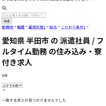
検索
勤務地
職種
雇用形態
1
給与
こだわり条件
1
愛知県 半田市
の
派遣社員 / フ
ルタイム勤務
の住み込み・寮
付き求人
0
件
一致する求人が見つかりませんでした