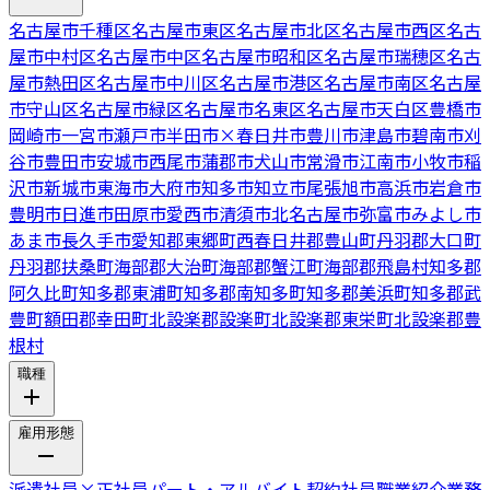
名古屋市千種区
名古屋市東区
名古屋市北区
名古屋市西区
名古
屋市中村区
名古屋市中区
名古屋市昭和区
名古屋市瑞穂区
名古
屋市熱田区
名古屋市中川区
名古屋市港区
名古屋市南区
名古屋
市守山区
名古屋市緑区
名古屋市名東区
名古屋市天白区
豊橋市
岡崎市
一宮市
瀬戸市
半田市
×
春日井市
豊川市
津島市
碧南市
刈
谷市
豊田市
安城市
西尾市
蒲郡市
犬山市
常滑市
江南市
小牧市
稲
沢市
新城市
東海市
大府市
知多市
知立市
尾張旭市
高浜市
岩倉市
豊明市
日進市
田原市
愛西市
清須市
北名古屋市
弥富市
みよし市
あま市
長久手市
愛知郡東郷町
西春日井郡豊山町
丹羽郡大口町
丹羽郡扶桑町
海部郡大治町
海部郡蟹江町
海部郡飛島村
知多郡
阿久比町
知多郡東浦町
知多郡南知多町
知多郡美浜町
知多郡武
豊町
額田郡幸田町
北設楽郡設楽町
北設楽郡東栄町
北設楽郡豊
根村
職種
雇用形態
派遣社員
×
正社員
パート・アルバイト
契約社員
職業紹介
業務