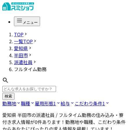
メニュー
TOP
一覧TOP
愛知県
半田市
派遣社員
フルタイム勤務
検索
勤務地
職種
雇用形態
1
給与
こだわり条件
1
愛知県 半田市の派遣社員 / フルタイム勤務
の住み込み・寮
付き求人情報が
0
件あります！勤務地や職種、こだわり条件
からあなたにぴったりの求人情報を掲載しています！