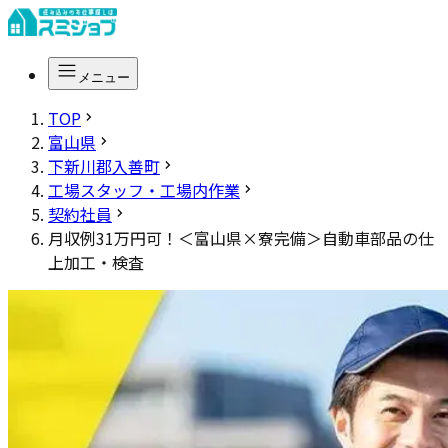
メニュー
TOP
富山県
下新川郡入善町
工場スタッフ・工場内作業
契約社員
月収例31万円可！＜富山県×寮完備＞自動車部品の仕
上加工・検査