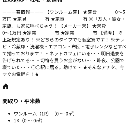
ーーー寮情報ーーー 【ワンルーム寮】 ★寮費 0～5
万円 ★家具 有 ★家電 有 ※「友人・彼女・
家族」も家に呼べちゃう！ 【メーカー寮】 ★寮費
0～1万円 ★家電 有 ★家電 有 【備考】 ※
上記規定あり！ ※どちらのタイプでも個室寮です！ ※テレ
ビ・冷蔵庫・洗濯機・エアコン・布団・電子レンジなどすべ
て揃っております！ ・ネットカフェにいる… ・明日退寮を
告げられてる… ・切符を買うお金がない… ・昨夜、公園で
寝ていた… ・○○駅に居る。助けて… ★そんなアナタ、今
すぐお電話を！★
間取り・平米数
ワンルーム（1R）
（
0
～
0
㎡）
1K
（
0
～
0
㎡）