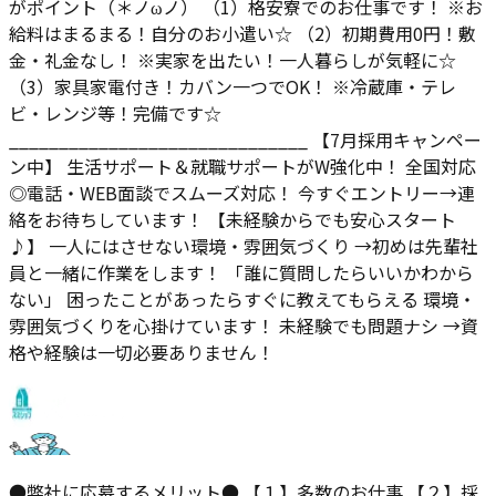
がポイント（＊ノωノ） （1）格安寮でのお仕事です！ ※お
給料はまるまる！自分のお小遣い☆ （2）初期費用0円！敷
金・礼金なし！ ※実家を出たい！一人暮らしが気軽に☆
（3）家具家電付き！カバン一つでOK！ ※冷蔵庫・テレ
ビ・レンジ等！完備です☆
______________________________ 【7月採用キャンペー
ン中】 生活サポート＆就職サポートがW強化中！ 全国対応
◎電話・WEB面談でスムーズ対応！ 今すぐエントリー→連
絡をお待ちしています！ 【未経験からでも安心スタート
♪】 一人にはさせない環境・雰囲気づくり →初めは先輩社
員と一緒に作業をします！ 「誰に質問したらいいかわから
ない」 困ったことがあったらすぐに教えてもらえる 環境・
雰囲気づくりを心掛けています！ 未経験でも問題ナシ →資
格や経験は一切必要ありません！
●弊社に応募するメリット● 【１】多数のお仕事 【２】採