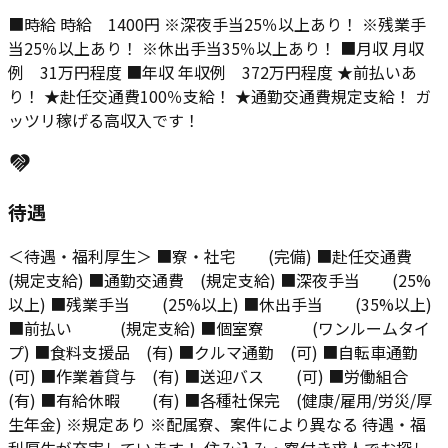
■時給 時給 1400円 ※深夜手当25％以上あり！ ※残業手
当25％以上あり！ ※休出手当35％以上あり！ ■月収 月収
例 31万円程度 ■年収 年収例 372万円程度 ★前払いあ
り！ ★赴任交通費100％支給！ ★通勤交通費規定支給！ ガ
ッツリ稼げる高収入です！
待遇
＜待遇・福利厚生＞ ■寮・社宅 (完備) ■赴任交通費
(規定支給) ■通勤交通費 (規定支給) ■深夜手当 (25%
以上) ■残業手当 (25%以上) ■休出手当 (35%以上)
■前払い (規定支給) ■個室寮 (ワンルームタイ
プ) ■食料支援品 (有) ■クルマ通勤 (可) ■自転車通勤
(可) ■作業着貸与 (有) ■送迎バス (可) ■労働組合
(有) ■有給休暇 (有) ■各種社保完 (健康/雇用/労災/厚
生年金) ※規定あり ※配属寮、案件により異なる 待遇・福