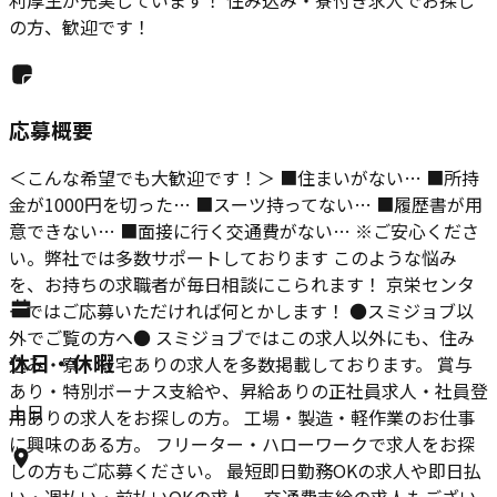
利厚生が充実しています！ 住み込み・寮付き求人でお探し
の方、歓迎です！
応募概要
＜こんな希望でも大歓迎です！＞ ■住まいがない… ■所持
金が1000円を切った… ■スーツ持ってない… ■履歴書が用
意できない… ■面接に行く交通費がない… ※ご安心くださ
い。弊社では多数サポートしております このような悩み
を、お持ちの求職者が毎日相談にこられます！ 京栄センタ
ーではご応募いただければ何とかします！ ●スミジョブ以
外でご覧の方へ● スミジョブではこの求人以外にも、住み
休日・休暇
込み・寮・社宅ありの求人を多数掲載しております。 賞与
あり・特別ボーナス支給や、昇給ありの正社員求人・社員登
土日
用ありの求人をお探しの方。 工場・製造・軽作業のお仕事
に興味のある方。 フリーター・ハローワークで求人をお探
しの方もご応募ください。 最短即日勤務OKの求人や即日払