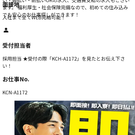
い・週払い・前払いOKの求人、交通費支給の求人もござい
面接地
ます。 福利厚生・社会保険完備なので、初めての住み込み
でも安心のお仕事探しができます！
入社まで全てWEB完結可能！
受付担当者
採用担当 ★受付の際「KCH-A1172」を見たとお伝え下さ
い！
お仕事No.
KCN-A1172